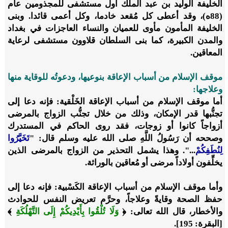
الخليفة الوليد بن عبد الملك أول مستشفى للمجذومين عام
(88ه)، وقد أعطى كل مُقعد خادما، وكل أعمى قائدا. وبنى
الخليفة المأمون مأوى للعميان والنساء العاجزات في بغداد
والمدن الكبيرة، كما بنى السلطان قلاوون مستشفى لرعاية
المعاقين.
موقف الإسلام من أسباب الإعاقة بنوعيها، ودعوتُه للوقاية منها
وعلاجها:
أما موقف الإسلام من أسباب الإعاقة الخَلْقية: فإنه دعا إلى
تجنُّبها قدر الإمكان، وذلك من خلال تجنُّب الزواج بالمرضى
أزواجاً كانوا أو زوجات، فقد روى الحاكم في المستدرك
وصححه أن رَسُولُ اللَّهِ صلى الله عليه وسلم قال:
"
تَخَيَّرُوا
لِنُطَفِكُمْ
...". وهذا يشمل التحذير من الزواج بالمرضى الذين
يخلِّفون أولاداً مرضى أو مُعاقين بالوراثة.
وأما موقف الإسلام من أسباب الإعاقة الكَسْبية: فإنه دعا إلى
حفظ الصحة وقايةً وعلاجاً، وحرَّم تعريض النفس للحوادث
والأخطار، قال الله تعالى: ﴿
وَلَا تُلْقُوا بِأَيْدِيكُمْ إِلَى التَّهْلُكَةِ
﴾
[البقرة: 195].