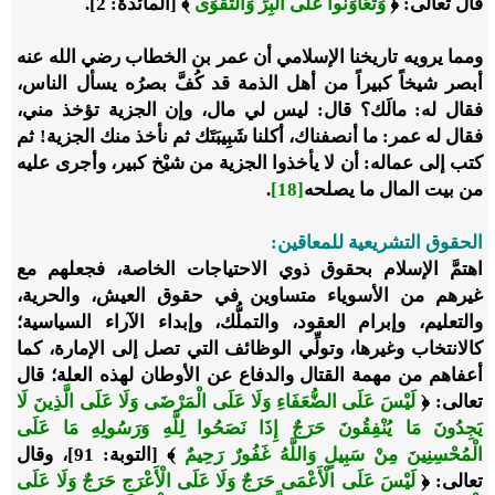
قال تعالى: ﴿
وَتَعَاوَنُوا عَلَى الْبِرِّ وَالتَّقْوَى
﴾ [المائدة: 2].
ومما يرويه تاريخنا الإسلامي أن عمر بن الخطاب رضي الله عنه
أبصر شيخاً كبيراً من أهل الذمة قد كُفَّ بصرُه يسأل الناس،
فقال له: مالَك؟ قال: ليس لي مال، وإن الجزية تؤخذ مني،
فقال له عمر:
ما أنصفناك، أكلنا شَبِيبَتَك ثم نأخذ منك الجزية!
ثم
كتب إلى عماله: أن لا يأخذوا الجزية من شيْخ كبير، وأجرى عليه
من بيت المال ما يصلحه
[18]
.
الحقوق التشريعية للمعاقين:
اهتمَّ الإسلام بحقوق ذوي الاحتياجات الخاصة، فجعلهم مع
غيرهم من الأسوياء متساوين في حقوق العيش، والحرية،
والتعليم، وإبرام العقود، والتملُّك، وإبداء الآراء السياسية؛
كالانتخاب وغيرها، وتولِّي الوظائف التي تصل إلى الإمارة، كما
أعفاهم من مهمة القتال والدفاع عن الأوطان لهذه العلة؛ قال
تعالى: ﴿
لَيْسَ عَلَى الضُّعَفَاءِ وَلَا عَلَى الْمَرْضَى وَلَا عَلَى الَّذِينَ لَا
يَجِدُونَ مَا يُنْفِقُونَ حَرَجٌ إِذَا نَصَحُوا لِلَّهِ وَرَسُولِهِ مَا عَلَى
الْمُحْسِنِينَ مِنْ سَبِيلٍ وَاللَّهُ غَفُورٌ رَحِيمٌ
﴾ [التوبة: 91]، وقال
تعالى: ﴿
لَيْسَ عَلَى الْأَعْمَى حَرَجٌ وَلَا عَلَى الْأَعْرَجِ حَرَجٌ وَلَا عَلَى