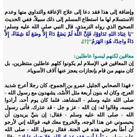
وإضافة إلى هذا فقد دعا إلى علاج الإعاقة والتداوي منها وعدم
الاستسلام لها ما استطاع المسلم إلى ذلك سبيلاً، ففي الحديث
الصحيح الذي رواه الترمذي، قال النبي صلى الله عليه وسلم:
"
يَا عِبَادَ اللهِ تَدَاوَوْا، فَإِنَّ اللَّهَ لَمْ يَضَعْ دَاءً إِلاَّ وضَعَ لَهُ شِفَاءً، إِلاَّ
دَاءً واحِدًا، هُوَ: الهَرَمُ"
[7]
.
معاقين لكنهم ليسوا عاطلين:
إن المعاقين في الإسلام لم يكونوا كلهم عاطلين منتظرين، بل
كان منهم من قام بإنجازات يعجز عنها آلاف الأسوياء.
•
فهذا الصحابي الجليل عمرو بن الجموح، كان رجلا أعرج شديد
العرج، وكان له بنون أربعة مثل الأُسْد، يشهدون مع رسول الله -
صلى الله عليه وسلم - المشاهد، فلما كان يوم أحد، أرادوا
حبسه، وقالوا له: إن الله - عز و جل - قد عذرك. فأتى رسول
الله - صلى الله عليه وسلم - فقال: إن بنيَّ يريدون أن
يحبسوني عن هذا الوجه، والخروج معك فيه، فوالله إني لأرجو
أن أطأ بعرجتي هذه في الجنة. فقال رسول الله - صلى الله
عليه وسلم -: "
أما أنت فقد عذرك الله، فلا جهاد عليك
"، وقال