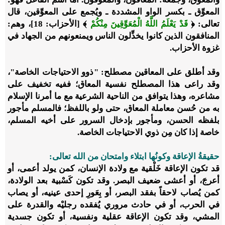
المعوِّق ـ بكسر الواو المشددة ـ ويُجمع على المعوِّقين، قال
تعالى: ﴿
قَدْ يَعْلَمُ اللَّهُ الْمُعَوِّقِينَ مِنْكُمْ
﴾ [الأحزاب: 18]، وهم:
المنافقون الذين كانوا يخذِّلون الناس ويمنعونهم من الجهاد في
غزوة الأحزاب.
وقد أطلق على المعاقين مصطلح: "
ذوو الاحتياجات الخاصة
"،
وقد راعى هذا المصطلح نفسية المعاق؛ ففيه تخفيف على
مشاعره، وهذا يتوافق من الناحية الشرعية مع ما أمرنا الإسلام
به من حُسن معاملة المعاق، حتى ولو باللفظ؛ فالمسلم مأجور
بلفظه الحسن، ومأجور بإدخال السرور على أخيه المسلم،
خاصة إذا كان مِن ذوي الاحتياجات الخاصة.
حقيقةُ الإعاقة وكونُها ابتلاء وامتحان من الله تعالى:
قد تكون الإعاقة خَلْقية مع ولادة الإنسان، كمن يولد أعمى، أو
أعرجَ، أو أعشى ضعيف البصر. وقد تكون كَسْبية بعد الولادة،
كمن يُصاب لاحقاً بفقد البصر، أو بِعَورِ إحدى عينيه، أو يصاب
في الحرب، أو في حادث مروري يُفقده رجليْه والقدرة على
المشي، وقد تكون الإعاقة عقلية ونفسية، أو تكون جسدية