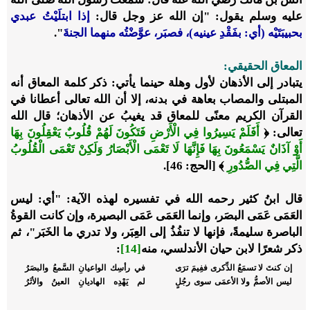
عليه وسلم يقول: "إن الله
عز وجل
قال:
إذا ابتلَيْتُ عبدي
بحبيبَتَيْه (أي: بفَقْدِ عينيه)، فصبَر، عوَّضْتُه منهما الجنةَ
".
المعاق الحقيقي:
يتبادر إلى الأذهان لأول وهلة حينما يأتي: ذكر كلمة المعاق أنه
المبتلى والمصاب بعاهة في بدنه، إلا أن الله تعالى أعطانا في
القرآن الكريم معنًى للمعاق قد يغيبُ عن الأذهان؛ قال الله
تعالى: ﴿
أَفَلَمْ يَسِيرُوا فِي الْأَرْضِ فَتَكُونَ لَهُمْ قُلُوبٌ يَعْقِلُونَ بِهَا
أَوْ آذَانٌ يَسْمَعُونَ بِهَا فَإِنَّهَا لَا تَعْمَى الْأَبْصَارُ وَلَكِنْ تَعْمَى الْقُلُوبُ
الَّتِي فِي الصُّدُورِ
﴾ [الحج: 46].
قال ابنُ كثير رحمه الله في تفسيره لهذه الآية: "أي: ليس
العَمَى عَمَى البصَر، وإنما العَمَى عَمَى البصيرة، وإن كانت القوةُ
الباصرة سليمةً، فإنها لا تنفُذُ إلى العِبَر، ولا تدري ما الخَبَر"، ثم
ذكر شعرًا لابن حيان الأندلسي، منه
[14]
:
إن كنتَ لا تسمَعُ الذِّكرى ففِيمَ ترَى
في رأسِك الواعيانِ السَّمعُ والبصَرُ
ليس الأصمُّ ولا الأعمَى سوى رجُلٍ
لم يَهْدِه الهاديانِ العينُ والأثَرُ