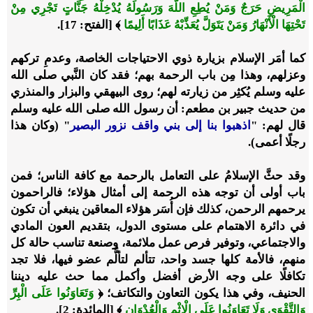
الْمَرِيضِ حَرَجٌ وَمَنْ يُطِعِ اللَّهَ وَرَسُولَهُ يُدْخِلْهُ جَنَّاتٍ تَجْرِي مِنْ
تَحْتِهَا الْأَنْهَارُ وَمَنْ يَتَوَلَّ يُعَذِّبْهُ عَذَابًا أَلِيمًا
﴾ [الفتح: 17].
كما أمَر الإسلام بزيارة ذوي الاحتياجات الخاصة، وعدمِ تركهم
وعزلهم، وهذا مِن باب الرحمة بهم؛ فقد كان النَّبي صلى الله
عليه وسلم يُكثِر من زيارته لهم؛ روى البيهقي والبزار والمنذري
من حديث جبير بن مطعم: أن رسول الله صلى الله عليه وسلم
قال لهم: "
اذهبوا بنا إلى بني واقف نزور البصير
" (وكان هذا
رجلًا أعمى).
وقد حثَّ الإسلامُ على التعامل بالرحمة مع كافة الناس؛ فمن
باب أولى أن توجه هذه الرحمة إلى أمثال هؤلاء؛ فالراحمون
يرحمهم الرحمن، كذلك فإن أُسَر هؤلاء المعاقين ينبغي أن تكون
في دائرة الاهتمام على مستوى الدول، بتقديم العون المادي
والاجتماعي، وتوفير فرص عمل ملائمة، وصنعة تناسب حالة كل
منهم، فالأمة كلها جسد واحد، تتألم لتألُّم عضو فيها، فلا تجد
تكافلًا على وجه الأرض أفضل وأكمل مما حث عليه ديننا
الحنيف، وفي هذا يكون التعاون والتكاتف؛ ﴿
وَتَعَاوَنُوا عَلَى الْبِرِّ
وَالتَّقْوَى وَلَا تَعَاوَنُوا عَلَى الْإِثْمِ وَالْعُدْوَانِ
﴾ [المائدة: 2].