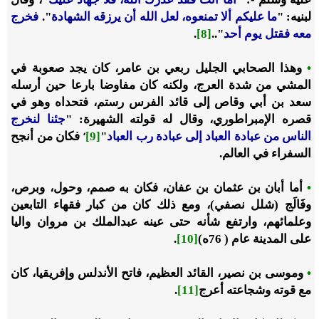
لبنيه: "
ما عليكم ألا تمنعوه، لعل الله أن يرزقه الشهادة
".
فخرج
معه فقتل يوم أحد
"..
[8]
.
•
وهذا الصحابي الجليل ربعي بن عامر، كان يجد صعوبة في
المشي من شدة العرج، ولكنه كان مفاوضا بارعا حين أرسله
سعد بن أبي وقاص إلى قائد الفرس رستم، فتحداه وهو في
قصره الإمبراطوري، وقال له قولته الشهيرة: "
جئنا لنخرج
،
الناس من عبادة العباد إلى عبادة رب العباد
"
[9]
فكان من أنجح
السفراء في العالم.
•
أما أبان بن عثمان بن عفان، فكان به صمم، وحول، وبرص،
وفَالَج (شلل نصفي)، ومع ذلك كان من كبار فقهاء التابعين
وعلمائهم، وارتفع شأنه حتى عينه عبدالملك بن مروان واليا
على المدينة عام ( 76ه)
[10]
.
•
وموسى بن نصير، القائد العظيم، فاتح الأندلس وإفريقيا، كان
مع قوته وشجاعته أعرج
[11]
.