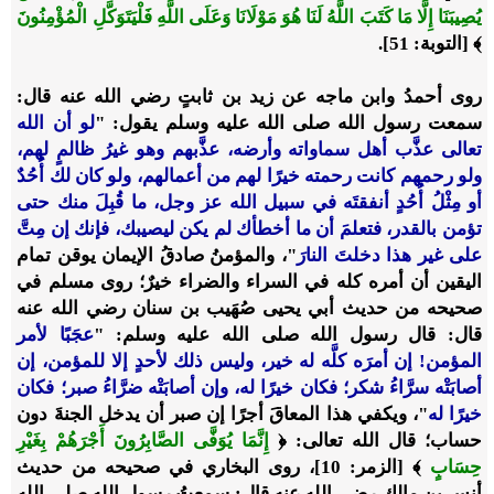
يُصِيبَنَا إِلَّا مَا كَتَبَ اللَّهُ لَنَا هُوَ مَوْلَانَا وَعَلَى اللَّهِ فَلْيَتَوَكَّلِ الْمُؤْمِنُونَ
﴾ [التوبة: 51].
روى أحمدُ وابن ماجه عن زيد بن ثابتٍ رضي الله عنه قال:
سمعت رسول الله صلى الله عليه وسلم يقول: "
لو أن الله
تعالى عذَّب أهل سماواته وأرضه، عذَّبهم وهو غيرُ ظالمٍ لهم،
ولو رحمهم كانت رحمته خيرًا لهم من أعمالهم، ولو كان لك أُحُدٌ
أو مِثْلُ أُحُدٍ أنفقتَه في سبيل الله
عز وجل، ما قُبِلَ منك حتى
تؤمن بالقدر، فتعلمَ أن ما أخطأك لم يكن ليصيبك، فإنك إن مِتَّ
على غير هذا دخلتَ النارَ
"، والمؤمنُ صادقُ الإيمان يوقن تمام
اليقين أن أمره كله في السراء والضراء خيرٌ؛ روى مسلم في
صحيحه من حديث أبي يحيى صُهَيب بن سنان رضي الله عنه
قال: قال رسول الله صلى الله عليه وسلم: "
عجَبًا لأمر
المؤمن! إن أمرَه كلَّه له خير، وليس ذلك لأحدٍ إلا للمؤمن، إن
أصابَتْه سرَّاءُ شكر؛ فكان خيرًا له، وإن أصابَتْه ضرَّاءُ صبر؛ فكان
خيرًا له
"، ويكفي هذا المعاقَ أجرًا إن صبر أن يدخل الجنةَ دون
حساب؛ قال الله تعالى: ﴿
إِنَّمَا يُوَفَّى الصَّابِرُونَ أَجْرَهُمْ بِغَيْرِ
حِسَابٍ
﴾ [الزمر: 10]، روى البخاري في صحيحه من حديث
أنس بن مالك رضي الله عنه قال: سمعتُ رسول الله صلى الله