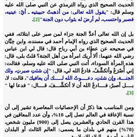
الحديث الصحيح الذي رواه الترمذي عن النبي صلى الله عليه
وسلم قال: "
يقول الله تعالى: من أذهبتُ حبيبتيه ـ أيْ: عينيه،
فصبر واحتسب، لم أرضَ له بثواب دون الجنة"
[2]
.
بل إن الله تعالى أعدَّ الجنة جزاء لمن صبر على ابتلائه، ففي
الحديث الصحيح الذي رواه الإمام أحمد في مسنده، وابن حِبَّان
في صحيحه عن عطاء بن أبي رباح قال: قال لي ابن عباس
رضي الله عنهما: ألا أُريك امرأة من أهل الجنة؟ قلتُ بلى، قال:
هذه المرأة السوداء، أتت النبي صلى الله عليه وسلم، فقالت:
إني أُصْرَعُ وأتكشَّفُ، فادعُ الله لي، قال: "
إن شئتِ صبرتِ، ولك
الجنـــة، وإن شئتِ، دعــــوتُ الله لـــــك أن يعافيك"
، قالت: لا،
بــــل أصبرُ، فــــادعُ الله أن لا أتكشَّـــفَ، قــــال: " فدعا لها "
.
[3]
ومن المناسب هنا ذكرُ أن الإحصائيات المعاصرة تشير إلى أن
نسبة الإعاقة في العالم تصل إلى 10%، وأن عدد المعاقين في
هذا القرن الحادي والعشرين يصل إلى (900) مليون شخص،
(70%) منهم في بلدان ما يسمى: العالم الثالث أو البلدان
النامية، أي: في البلاد الإسلامية.