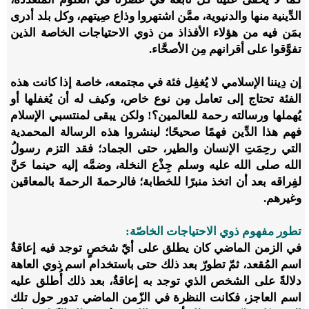
الدِّينية منها والدنيوية، ممَّن اشتهروا وذاع صِيتهم، وكل بلد أدرى
بمَن فيه من هؤلاء الأفذاذ من ذوي الاحتياجات الخاصة الذين
تفوَّقوا على أقرانهم مِن الأصحَّاء.
إن دِيننا الإسلامي لا يُغفِل فئة في مجتمعه، خاصة إذا كانت هذه
الفئة تحتاج إلى تعامل مِن نوع خاص، وكيف له أن يُغفلها أو
يُهملها ورسالته رحمة للعالمين؟! ولكن يبقى لمنتسبي الإسلام
فهم هذا الدِّين فهمًا صحيحًا؛ لينشروا هذه الرسالة المحمدية
التي رحِمَتِ الإنسان والطير، حتى الجماد؛ فقد التزم رسولُ
الله صلى الله عليه وسلم جِذْع النخلة، وضمَّه إليه حينما حَنَّ
لفِراقه بعد أن اتخذ منبرًا للخطابة؛ فالرحمةَ الرحمةَ بالمعاقين
وغيرهم.
تطور مفهوم ذوي الاحتياجات الخاصّة:
في الزمن الماضي كان يطلق على أيّ شخصٍ توجد فيه إعاقةٌ
اسم المُقعد، ثمّ تطورّ بعد ذلك حتى باستخدام اسم ذوي العاهة
دلالةً على الشخص الذي توجد به إعاقةٌ، بعد ذلك أُطلق عليه
اسم العاجز، فكانت النظرة في الزّمن الماضي تدور حول تلك