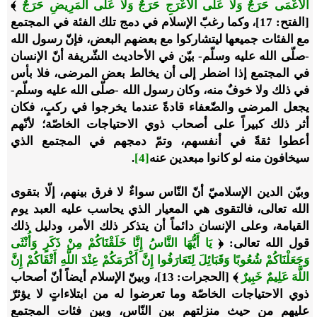
الْأَعْمَى حَرَجٌ وَلَا عَلَى الْأَعْرَجِ حَرَجٌ وَلَا عَلَى الْمَرِيضِ حَرَجٌ
﴾
[الفتح: 17]، وكما رغبّ الإسلام في دمج تلك الفئة في المجتمع
مع الفئات جميعها ليتشاركوا مع بعضهم البعض، فإنّ رسول الله
-صلّى الله عليه وسلّم- بيّن في الأحاديث الشّريفة أنّ الإنسان
في المجتمع إذا اضطر إلى أن يخالط بعض المرضى، فلا بأس
في ذلك ولا خوفٌ منه، وكان رسول الله -صلّى الله عليه وسلّم-
يجعل المرضى والضّعفاء قادةً عندما يخرجوا في ركبٍ، فكان
أثر ذلك كبيراً على أصحاب ذوي الاحتياجات الخاصّة؛ لأنّهم
أعطوا ثقةً في أنفسهم، وتمّ دمجهم في المجتمع الذي
سيخافون منه لو كانوا مبعدين عنه
[4]
.
وبيّن الدين الإسلاميّ أنّ النّاس سواءٌ لا فرق بينهم، إلّا بتقوى
الله تعالى، فالتقوى هي المعيار الذي يحاسب عليه العبد يوم
القيامة، وعلى الإنسان دائماً أن يتذكر ذلك الأمر، ودليل ذلك
قول الله تعالى: ﴿
يَا أَيُّهَا النَّاسُ إِنَّا خَلَقْنَاكُمْ مِنْ ذَكَرٍ وَأُنْثَى
وَجَعَلْنَاكُمْ شُعُوبًا وَقَبَائِلَ لِتَعَارَفُوا إِنَّ أَكْرَمَكُمْ عِنْدَ اللَّهِ أَتْقَاكُمْ إِنَّ
اللَّهَ عَلِيمٌ خَبِيرٌ
﴾ [الحجرات: 13]، وبينّ الإسلام أيضاً أنّ أصحاب
ذوي الاحتياجات الخاصّة وما تعرضوا له من ابتلاءاتٍ لا يؤثرّ
عليهم من حيث منزلتهم بين النّاس، وبين فئات المجتمع