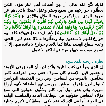
كذلك بيَّن الله تعالى أن مِن أصناف أهل النار هؤلاء الذين
يعطِّلون جوارحَهم مِن سمع وبصَر وعقلٍ عمدًا؛ بابتعادهم عن
طريق الهدى، وسلوكِهم طريقَ الضلالِ والرَّدى؛ ﴿
وَلَقَدْ ذَرَأْنَا
لِجَهَنَّمَ كَثِيرًا مِنَ الْجِنِّ وَالْإِنْسِ لَهُمْ قُلُوبٌ لَا يَفْقَهُونَ بِهَا وَلَهُمْ
أَعْيُنٌ لَا يُبْصِرُونَ بِهَا وَلَهُمْ آذَانٌ لَا يَسْمَعُونَ بِهَا أُولَئِكَ كَالْأَنْعَامِ بَلْ
هُمْ أَضَلُّ أُولَئِكَ هُمُ الْغَافِلُونَ
﴾ [الأعراف: 179]، فهؤلاء خُلِق لهم
جوارحُ لكنهم لا ينتفعون بها، وعطَّلوها عمدًا؛ بعدم قبول الحق،
وعدم سماع الهدى، تمامًا كما للأنعام جوارحُ لا فائدة منها، إلا أن
تسمعَ صوت صاحبها يصرخ فيها، لكنها لا تعقِل.
نظرة تاريخية للمعاقين:
إن الذي يقرأ في كتب التاريخ يتأكد لديه أن المعاق في الأزمنة
والعصور قبل الإسلام كان منبوذًا؛ ففي زمن الفراعنة كانوا
يتخلَّصون بالموت من المعاقين، وفي زمن الفلاسفة اليونانيين
كانوا ينادون بإخراج المعاقين مِن مدينتهم الفاضلة؛ لأنهم أرواحٌ
شريرة، وفي بعض دول أوربا كانوا يسُنُّون القوانين التي تمنع
هؤلاء المعاقين حقوقَهم في الوظائف العامة والمناصب الهامة
في الدولة، أما في الإسلام فقد لاقى المعاقُ كل تكريم وعناية