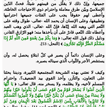
جميعها، وإنّ ذلك لا يقلّل من قيمتهم شيئاً، فحثّ الدّين
الإسلاميّ وبيّن طرق معاملة واحترام ذوي الاحتياجات الخاصّة،
وأعطى لهم حقوقاً يجب على الفئات جميعها احترامها
وتطبيقها، وعلى الإنسان أن يحمد الله -تعالى- طوال وقته على
النّعم التي وهبه الله إيّاها، فإنّ الله -تعالى- الذي وهب العبد
وأعطاه تلك النّعم، قادرٌ على أن يأخذها منه؛ فهو الرّازق القادر،
ودليل ذلك قول الله تعالى: ﴿
وَمَا بِكُمْ مِنْ نِعْمَةٍ فَمِنَ اللَّهِ ثُمَّ إِذَا
مَسَّكُمُ الضُّرُّ فَإِلَيْهِ تَجْأَرُونَ
﴾ [النحل: 53].
وعلى الإنسان دائماً أن يصبر في كلّ ابتلاءٍ يحصل له، وأن
يستشعر الأجر والثّواب الّذي سيناله بصبره.
وكيف لا نعتني بهذه الشريحة المجتمعية الكبيرة، وديننا يحثنا
على التعاون، والتآزر، وأخذ القوي بيد الضعيف؟، واحترام
المسلم لأخيه، ولا يظلمه، ولا يسخر منه. قال تعالى: ﴿
يَا أَيُّهَا
الَّذِينَ آمَنُوا لَا يَسْخَرْ قَوْمٌ مِنْ قَوْمٍ عَسَى أَنْ يَكُونُوا خَيْرًا مِنْهُمْ
وَلَا نِسَاءٌ مِنْ نِسَاءٍ عَسَى أَنْ يَكُنَّ خَيْرًا مِنْهُنَّ وَلَا تَلْمِزُوا أَنْفُسَكُمْ
وَلَا تَنَابَزُوا بِالْأَلْقَابِ بِئْسَ الِاسْمُ الْفُسُوقُ بَعْدَ الْإِيمَانِ وَمَنْ لَمْ
يَتُبْ فَأُولَئِكَ هُمُ الظَّالِمُونَ
﴾ [الحجرات: 11]، ويقول تعالى: ﴿