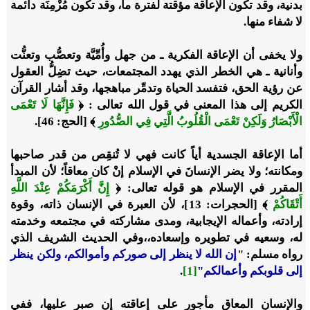
بدنية، وقد تكون الإعاقة مؤقتة لفترة ما، وقد تكون مُزْمِنَة دائمة
لا شفاء منها.
ولا يخفى أن الإعاقة الفكرية ـ من جهل وأُمِّيَّة وتعصُّب وتعنُّت
وأنانية ـ هي الخطر الذي يهدد المجتمعات، حيث تضِلُّ العقول
عن رؤية الحق، فتفسد الحياة وتدمِّر مباهجها، وقد أشار القرآن
الكريم إلى هذا المعنى في قول الله تعالى : ﴿
فَإِنَّهَا لَا تَعْمَى
الْأَبْصَارُ وَلَكِنْ تَعْمَى الْقُلُوبُ الَّتِي فِي الصُّدُورِ
﴾ [الحج: 46].
أما الإعاقة الجسدية أياً كانت فهي لا تُنقِص من قدر صاحبها
ومكانته؛ ولا يضر الإنسانَ في الإسلام إنْ كان معاقاً؛ لأن المبدأ
المقرر في الإسلام هو قوله تعالى: ﴿
إِنَّ أَكْرَمَكُمْ عِنْدَ اللَّهِ
أَتْقَاكُمْ
﴾ [الحجرات: 13]، لأن العبرة في الإنسان ذاته، وقوة
إرادته، وأعماله الإيجابية، ومدى مشاركته في مجتمعه وخدمته
له، وسعيه في تطويره وإسعاده،،وفي الحديث الشريف الذي
رواه مسلم: "
إن الله لا ينظر إلى صوركم وأموالكم، ولكن ينظر
إلى قلوبكم وأعمالكم"
[1]
.
والإنسان المعاق مأجور على إعاقته إن صبر عليها، ففي