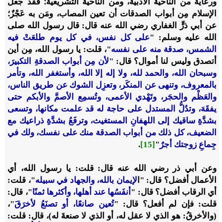
ورعاية من الناحية الأدبية، ومن الناحية التشريعية؛ فقد جعل
الإسلام مِن أبواب الصدقات أن تعين المصاب، ومَن به عَجْزٌ؛
عن أبي ذرٍّ الغفاري رضي الله عنه قال: قال رسول الله صلى
الله عليه وسلم: "
على كل نفس، في كل يوم طلعَتْ فيه
الشمس، صدقة منه على نفسه
"، قلت: يا رسول الله، مِن أين
أتصدق وليس لنا أموال؟ قال: "
لأن مِن أبواب الصدقةِ التكبيرَ،
وسبحان الله، والحمد لله، ولا إله إلا الله، وأستغفر الله، وتأمر
بالمعروف، وتنهى عن المنكَر، وتعزِل الشوك عن طريق الناس،
والعَظْم والحجَر، وتَهْدي الأعمى، وتُسمِع الأصمَّ والأبكم حتى
يفقَهَ، وتدُلُّ المستدل على حاجة له قد علمت مكانها، وتسعى
بشدَّةِ ساقيك إلى اللهفانِ المستغيث، وترفَعُ بشدَّةِ ذراعيك مع
الضعيف، كل ذلك من أبواب الصدقة منك على نفسك، ولك في
جِماعِ زوجتك أجرٌ
"
[15]
.
وعن أبي ذر رضي الله عنه قال: قلت: يا رسول الله، أي
الأعمال أفضل؟ قال: "
ا
لإيمان بالله، والجهاد في سبيله
"، قلت:
أي الرقاب أفضل؟ قال: "
أنفَسُها عند أهلها، وأكثرها ثمنًا
"، قال:
قلت: فإن لم أفعل؟ قال: "
تُعين صانعًا، أو تصنَعُ لأخرَقَ
"،
(والأخرقُ: هو الذي لا عقل له، أو الذي لا صنعةَ له)، قال: قلت: