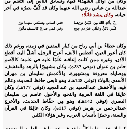
وكان من أوائل الشهداء فيها، وتسابق الناس إلى التعلم من
عبدالله بن عباس رضي الله عنهما وكان قد كُفَّ بصرُه في آخر
حياته،
وكان ينشد قائلًا:
إنْ يأخُذِ اللهُ مِن عَيْنَيَّ نورَهما
ففي لساني وسَمْعي منهما نورُ
قَلْبي ذكيٌّ وعَقْلي غيرُ ذي عِوَج
وفي فمي صارمٌ كالسيفِ مأثورُ
وكان عطاءُ بن أبي رباح من كبار المفتين في زمنه، ورغم ذلك
كان أعور العين، أفطس الأنف، أعرج الرجل، أشلَّ اليد، أقطع
الأذن، وغيره ممن كانت إعاقته عَلَمًا عليه في علمه؛ كالأصم
حاتم بن عنوان (توفي 237ه)، وكان مشهورًا بالزهد والتقشف،
ووصاياه معروفة ومشهورة، والأعمش سليمان بن مهران
الأسدي بالولاء (توفي 148هـ)، وهو تابعي حافظ للحديث وعالم
فيه، والأخفش عبدالحميد بن عبدالمجيد (توفي 177هـ)، وكان
عالِمًا في اللغة العربية والنحو، والأحول عاصم بن سليمان
البصري (توفي 142هـ)، وهو مِن حفَّاظ الحديث، والأعرج
عبدالرحمن بن هرمز (توفي 117ه)، وكان عالِمًا في القرآن
والسنة، وخبيرًا بأنساب العرب، وغير هؤلاء الكثير.
كما لا يخفى علينا كلُّ نابغة في عصرنا في العلوم المتعددة،