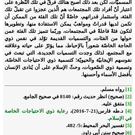
المسميّات، لكن بعد ذلك أصبح هنالك فرقٌ في تلك النّظرة على
اعتبار أنّ أفراد تلك المجتمعات هم الّذين عجزوا عن تقبلّ تلك
الفئة، واستثمار قدراتهم، خاصّةً أنّ تلك الفئة من الممكن أن
تكمن لديها قدراتٌ ومواهبٌ يمكن الاستفادة منها، وتطويرها
لتكون فئةً فاعلةً في المجتمعات، وربّما تتميز تلك الفئة عمن
حولها من الفئات، والتسميات القديمة توّلد في نفس ذوي
الحاجة الخاصّة شعوراً بالإحباط، مما يؤثرّ على حياته وعلاقته
مع المجتمع، لذلك وجدت التسميات الجديدة، التي تبعث في
نفوسهم الإيجابيّة والحيويّة؛ كتسمية ذوي الاحتياجات الخاصّة،
وتسمية ذوي الصّعوبات، وحثّ الإسلام على أن يُنادى الإنسان
بأفضل الأسماء وأحسنها.
[1]
رواه مسلم.
[2]
(صحيح) انظر حديث رقم: 8140 في صحيح الجامع.
[3]
متفق
عليه.
[4]
د.طه فارس(21-7-2016)،
رعاية ذوي الاحتياجات الخاصة
في الإسلام
.
[5]
تفسير البحر المحيط:5/ 482.
[6]
صحيح سنن أبي داود.