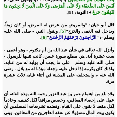
لَيْسَ عَلَى الضُّعَفَاءِ وَلَا عَلَى الْمَرْضَى وَلَا عَلَى الَّذِينَ لَا يَجِدُونَ مَا
يُنْفِقُونَ حَرَجٌ
﴾ [التوبة: 91].
قال أبو حيان: "والمريض من عرض له المرض، أو كان زمِناً،
ويدخل فيه العَمى والعَرَج"
[5]
. ويقول النبي - صلى الله عليه
وسلم -: "
الرَّاحِمُونَ يَرْحَمُهُمُ الرَّحْمَنُ
"
[6]
.
وأنزل الله تعالى في شأن عبد الله بن أم مكتوم - وهو أعمى -
ست عشرة آية، هي مطلع سورة عبس، كانت تنبيها للرسول -
صلى الله عليه وسلم - على ما يجب أن يوليه له من عناية،
ولذلك كان يكرمه إذا دخل عليه، وجعله مؤذنا له مع بلال - رضي
الله عنه -، واستخلفه على المدينة في أثناء غيابه ثلاث عشرة
مرة.
وقد بلغ من اهتمام عمر بن عبد العزيز رحمه الله بهذه الفئة، أن
عمِل على إحصاء المعاقين، وخصص مرافقاً لكل كفيف، وخادماً
لكل مقعد لا يقوى على القيام. وقضت تشريعات المسلمين أن
يكون بيت المال مسؤولا عن نفقة العاجزين من المعاقين. وبنى