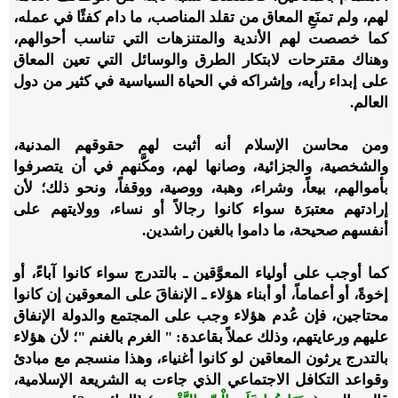
لهم، ولم تمنَعِ المعاق من تقلد المناصب، ما دام كفئًا في عمله،
كما خصصت لهم الأندية والمتنزهات التي تناسب أحوالهم،
وهناك مقترحات لابتكار الطرق والوسائل التي تعين المعاق
على إبداء رأيه، وإشراكه في الحياة السياسية في كثير من دول
العالم.
ومن محاسن الإسلام أنه أثبت لهم حقوقهم المدنية،
والشخصية، والجزائية، وصانها لهم، ومكَّنهم في أن يتصرفوا
بأموالهم، بيعاً، وشراء، وهبة، ووصية، ووقفاً، ونحو ذلك؛ لأن
إرادتهم معتبرَة سواء كانوا رجالاً أو نساء، وولايتهم على
أنفسهم صحيحة، ما داموا بالغين راشدين.
كما أوجب على أولياء المعوَّقين ـ بالتدرج سواء كانوا آباءً، أو
إخوةً، أو أعماماً، أو أبناء هؤلاء ـ الإنفاقَ على المعوقين إن كانوا
محتاجين، فإن عُدم هؤلاء وجب على المجتمع والدولة الإنفاق
عليهم ورعايتهم، وذلك عملاً بقاعدة: "
الغرم بالغنم
"؛ لأن هؤلاء
بالتدرج يرثون المعاقين لو كانوا أغنياء، وهذا منسجم مع مبادئ
وقواعد التكافل الاجتماعي الذي جاءت به الشريعة الإسلامية،