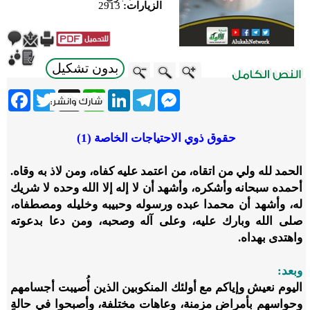
الزيارات:
2913
بدون تشكيل
ebook
Twitter
WhatsApp
X
LinkedIn
Telegram
Messenger
حقوق ذوي الاحتياجات الخاصة (1)
الحمد لله ولي من اتقاه، من اعتمد عليه كفاه، ومن لاذ به وقاه.
أحمده سبحانه وأشكره، وأشهد أن لا إله إلا الله وحده لا شريك
له، وأشهد أن محمدا عبده ورسوله وحبيبه وخليله ومصطفاه،
صلى الله وبارك عليه، وعلى آله وصحبه، ومن دعا بدعوته
واهتدى بهداه.
وبعد:
اليوم نعيش وإياكم مع أولئك المنكوبين الذين أُصيبت أجسامهم
وحواسهم بأمراضٍ مزمنة، وعاهات مختلفة، وأصبحوا في حالةٍ