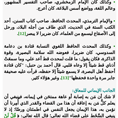
•
وكذلك كان الإمام الزمخشري، صاحب التفسير المشهور،
وعالم اللغة، وواضع أسس البلاغة، كان أعرج.
•
والإمام الترمذي، المحدث الحافظ، صاحب كتاب السنن، أحد
الكتب الستة في الحديث، الذي طاف من أجله البلاد، ورحل
إلى الأصقاع ليسمع من العلماء، كان ضريرا لا يبصر
[12]
.
•
وكذلك المحدث الحافظ اللغوي النسابة قتادة بن دعامة
السدوسي، كان ضريرا، فعوضه الله سلامة البصيرة، وقوة
الذاكرة، فكان يقول: ما قلت لمحدث قط أعد علي، وما سمعَتْ
أذناي قط شيئاً إلا وعاه قلبي. قال أحمد بن حنبل: "كان قتادة
أحفظ أهل البصرة، لا يسمع شيئاً إلا حفظه، قرأت عليه صحيفة
جابر مرة واحدة فحفظها"
[13]
. وغير هؤلاء كثير.
الجانب الإيماني للمعاق:
لا شك أن مَن به إصابة أو عاهة ممتحَن في إيمانه، فينبغي أن
يعلم كلُّ مَن به إعاقة أن هذا من القضاء والقدر الذي أُمِرنا أن
نؤمن به، هذا الإيمان يجعل النفس في اطمئنان ورضًا؛ إذ لا
ينبغي السَّخَط على قضاء الله تعالى؛ قال الله تعالى: ﴿
قُلْ لَنْ