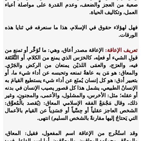
صعبة من العجز والضعف، وعدم القدرة على مواصلة أعباء
العمل، وتكاليف الحياة.
فهل لهؤلاء حقوق في الإسلام، هذا ما سنعرفه في ثنايا هذه
الورقات.
تعريف الإعاقة:
الإعاقة مصدر أعاق، وهي: ما تُؤخِّر أو تمنع من
قولِ الشيء أو فعلِه، كالخرَس الذي يمنع من الكلام، أو التَّعْتَعَة
فيه، والعرَج، والعمَى اللذيْن يمنعان من الركض والجَرْي.
والمعاق: هو مَن به عاهةٌ تمنعه وتحبسه عن أداء شيء ما، أو
بتعبير أدق: هو كل إنسان يُمنَع عن أداء شيء يستطيع القيامَ به
الإنسانُ الطبيعي، يشمل هذا كل قصور يصيب الإنسان في بدنه
أو عقله؛ مثل: الأخرس، والمشلول، والأعمى، والمجنون، وغير
ذلك، وقال مَجْمَعْ الفقه الإسلامي المعاق: (يُقصد بالْمُعوَّق:
الشخص العاجز عقلياً أو حِسِّياً أو جَسَدِياً عن القيام بالأعمال
التي يَحتاجُ إليها مقارنةً بالشخص السليم) انتهى.
وقد استُخْرج من الإعاقة اسم المفعول، فقيل: المعاق،
والمعوَّق، وجمعُه: المعاقون، والمعوَّقون. أما اسم الفاعل فهو: