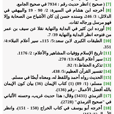
[7]
( صحيح ) انظر حديث رقم : 7934 في صحيح الجامع.
[8]
أخرجه ابن هشام في السيرة: 2/ 90 - 19 والبيهقي في
الدلائل: 3/ 246، وسنده حسن إن كان الأشياخ من الصحابة وإلا
فهو مرسل ورجاله ثقات.
[9]
أورده ابن كثير في البداية والنهاية نقلا عن سيف بن عمر
من فتوحه انظر البداية والنهاية 39/ 7.
[10]
الطبقات الكبرى لابن سعد:5/ 115.، سير أعلام النبلاء:4/
351.
[11]
تاريخ الإسلام ووَفيات المشاهير والأعلام
: 2
/
1176.
[12]
سير أعلام النبلاء:13/ 270.
[13]
تذكرة الحفاظ:1/ 92.
[14]
تفسير القرآن العظيم:5/ 438.
[15]
الحديث رواه أحمد واللفظ له، ومعناه أيضًا في مسلم.
[16]
مسلم: (1/ 89) (1) كتاب الإيمان (36) بيان كون الإيمان
بالله أفضل الأعمال - رقم (136).
[17]
الترمذي (3431) وقال: هذا حديث غريب، وحسنه الألباني
في "صحيح الترمذي" (2728).
[18]
أخرجه أبو يوسف في كتاب الخراج (150 - 151)، وانظر