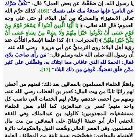
يا رسول الله، إن ضعُفْتُ عن بعض العمل؟ قال: "
تكُفُّ شرَّك
عن الناس؛ فإنها صدقةٌ منك على نفسك
"؛
[16]
، كذلك حرَّم الله
تعالى الاستهزاء والسخريَّة مِن أهل البلاء، أو حتى على وجه
العموم؛ قال الله تعالى: ﴿
يَا أَيُّهَا الَّذِينَ آمَنُوا لَا يَسْخَرْ قَوْمٌ مِنْ
قَوْمٍ عَسَى أَنْ يَكُونُوا خَيْرًا مِنْهُمْ وَلَا نِسَاءٌ مِنْ نِسَاءٍ عَسَى أَنْ
يَكُنَّ خَيْرًا مِنْهُنَّ
﴾ [الحجرات: 11]، كذا علَّمنا الإسلام التأدُّبَ عند
رؤية أهل البلاء؛ روى الترمذيُّ عن أبي هريرة - رضي الله عنه -
أن رسول الله صلى الله عليه وسلم قال: "
مَن رأى صاحبَ بلاءٍ،
فقال: الحمدُ لله الذي عافاني مما ابتلاك به، وفضَّلني على كثير
ممَّن خلَق تفضيلًا، عُوفِيَ مِن ذلك البلاء
"
[17]
.
واهتمَّ الخلفاء المسلمون بالمعاقين بعد ذلك؛ فمنهم من أعطى
لهم راتبًا ثابتًا من بيت المال؛ كعمر بن الخطاب رضي الله عنه،
ومنهم من أحصى عددهم، وقدَّم لهم الخدمات التي تناسب كل
واحد منهم؛ كعمر بن عبدالعزيز، كما أقام بعض الخلفاء
مستشفيات للمجذومين؛ كالوليد بن عبدالملك، وفي الفقه
الحنفي أجاز أبو حنيفةَ الإنفاقَ على المعاقين من بيت مال
المسلمين، وفي العصر الحالي وسَّعت الدول والحكومات دائرة
الاهتمام بالمعاقين؛ فخصَّصَت نسبة ثابتة من الوظائف العامة