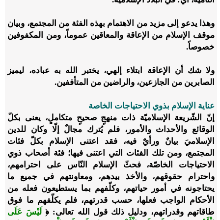
وهذا يدعو إلى مزيد من الاهتمام بهذه الفئة من المجتمع، وبيان
موقف الإسلام من الإعاقة والمعاقين عموماً، ومن المكفوفين
خصوصاً.
ولا شك أن الإعاقة ابتلاء إلهي، يختبر الله به عباده، ليميز
الصابرين من الجازعين، والراضين من المتأففين.
عناية الإسلام بذوي الاحتياجات الخاصة
إنّ الشّريعة الإسلاميّة ذات منهجٍ صحيحٍ متكاملٍ، يعنى بكلّ
الوقائع والأحداث والأمور، فلم يُترك مجالٌ إلّا وكان للدين
الإسلاميَ بيانٌ ورأيٌ فيه، فقد اعتنى الإسلام بكلّ فئات
المجتمع، ومن تلك الفئات التي اعتنى فيها؛ فئة أصحاب ذوي
الاحتياجات الخاصّة، فحثّ الإسلام النّاس على احترامهم،
واحترام حقوقهم، والأخذ بيدهم، ومعاونتهم في جميع ما
يحتاجونه في أمور حياتهم، وكلّفهم بما يستطيعون فعله من
الأحكام الواجب فعلها، حسب قدرتهم، فلم يكلّفهم ما فوق
طاقاتهم وقدراتهم، ودليل ذلك قول الله تعالى: ﴿
لَيْسَ عَلَى