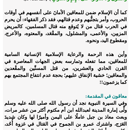
كما أن الإسلام ضمن للمعاقين الأمانَ على أنفسهم في أوقات
الحروب، وأمر بتجنُّبهم وعدم قتالهم، فقد ذكر الفقهاء: أن يحرم
في الحرب قتال من لا يُتوقع منه قتال المسلمين، كالمريض
المزمِن، والأعمى، والمشلول، والمقْعَد، والمعتوه، والأعرج،
ومقطوع اليد، ونحوه.
وأين هذه الرحمة والرعاية الإسلامية الإنسانية السامية
للمعاقين، مما تفعله وتمارسه بعض الجهات المعاصرة في
القرن الحادي والعشرين، من قتل المسنِّين والمقْعدين
والمعاقين؛ خشية الإنفاق عليهم؛ بحجة عدم انتفاع المجتمع بهم
كما يزعمون!!
معاقون في المقدمة:
وفي السيرة النبوية نجد أن رسول الله صلى الله عليه وسلم
ولَّى إمارة المدينة لعبدالله ابن أم مكتوم أكثر من عشر مرات،
وبعث معاذ بن جبل عاملًا على اليمن وأميرًا لها وكان شديدَ
العَرَج، واشترك عمرو بن الجموح في القتال في غزوة أُحُد،