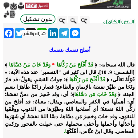
بدون تشكيل
ebook
Twitter
WhatsApp
X
LinkedIn
Telegram
Messenger
أصلح نفسك بنفسك
قال الله سبحانه: ﴿
قَدْ أَفْلَحَ مَنْ زَكَّاهَا
*
وَقَدْ خَابَ مَنْ دَسَّاهَا
﴾
[الشمس: 9، 10]، قال ابن كثير في "التفسير" عند هذه الآية: «
قَوْلُهُ تَعَالَى: ﴿
قَدْ أَفْلَحَ مَن زَكَّاهَا
﴾؛ جوابُ القسَمِ، يقولُ: قد فازَ
ونَجَا من طهَّرَ نفسَهُ بالإيمانِ والطاعةِ؛ فصار زاكيًا طَاهرًا بنعيمِ
الجنة، ﴿
وَقَدْ خَابَ مَن دَسَّاهَا
﴾؛ أي: وقد خَسِرَ من دسَّ نفسَهُ؛
أي: أهملَها في الكفرِ والمعاصي. ويقال: معناهُ: قد أفلحَ من
زكَّى اللهُ نفسَهُ؛ أي أصلحَها اللهُ وطهَّرَها من الذنوب ووفَّقَها
للتقوَى، وقد خابَ وخسِرَ مَن دسَّاها، دسَّا اللهُ نفسَهُ أي شَهَرَها
وأخذلَها وأحملها وأخفَى محملها، حتى عمِلت بالفجور ورَكبتِ
المعاصي. وقال ابنُ عبَّاس: أهْلَكَهَ
ا.