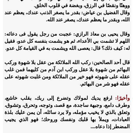
ووهنًا ونقصًا في الرزق، وبغضة في قلوب الخلق.
وقال الفضيل بن عياض: بقدر ما يصغر الذنب عندك، يعظم عند
الله، وبقدر ما يعظم عندك، يصغر عند الله.
وقال يحيى بن معاذ الرازي: عجبت من رجل يقول فى دعائه:
اللهم لا تشمت بي الأعداء، ثم هو يشمت بنفسه كل عدو، فقيل
له: كيف ذلك؟ قال: يعصى الله ويشمت به في القيامة كل عدو.
قال أحد الصالحين: ركب الله الملائكة من عقل بلا شهوة وركب
البهائم من شهوة بلا عقل وركب ابن آدم من كليهما فمن غلب
عقله على شهوته فهو خير من الملائكة ومن غلبت شهوته على
عقله فهو شر من البهائم.
وأخيرًا:
ارفع يديك لمولاك وتضرع إلى ربك، بقلب خاشع،
وطرف دامع، وجبهة ساجدة، مع قصد، وتوجه، وتحرق، وتشوق،
وتعلق بالذي لا يخيب مؤمله، ولا يرد سائله، أن يمن عليك بلذة
العبادات، ويملأ بها قلبك ونفسك وروحك؛ فهو الذي يجيب
المضطر إذا دعاه....