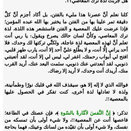
هل جربت لذة ترك المعاصي؟؟.
كلنا نعلم أنَّ عصرنا هذا مليء بالفتن، بل أكاد أجزم أنَّ كلَّ
دقيقة تمر علينا بها من الفتن ما يختبر بها الله عبده المؤمن؛
فإذا عرضت عليك المعصية و الفتن فاستشعر هذه اللذة، لذة
ترك المعاصي، وكأنَّ لسان حالك يصرخ ويقول: يا ربي أنت
تعلم أنَّ لهذه المعصية لذة عاجلة، ولكنِّي تركتها لك وحدك، فلا
أحد يراني إلَّا أنت، و لا يطَّلع عليَّ أحد إلا أنت، يارب طهر قلبي،
افتح لي أبواب رحمتك، اغفر لي، ليس لي إلا أنت، لقد أتعبتني
ذنوبي، لقد أبعدتني عنك ذنوبي، سئمت البعد عنك، أريد القرب
منك، أريدك أنت وحدك، لا أريد إلا رضاك.
فوالله الذي لا إله إلا هو، سيقذف الله في قلبك نورًا وطمأنينة،
ولذة لا تعادلها لذة أخرى، كنت تفكر في الحصول عليها
بالمعصية!!.
تذكر: ﴿
إنَّ النَّفسَ لأمَّارةٌ بالسّوءِ
﴾، فإن عصتك في الطاعة؛
فاعصها أنت عن المعصية!!، ولا شيء أولى بأن تمسكه من
نفسك، ولا شيء أولى بأن تقيّده من لسانك وعينك، فهما بحاجة