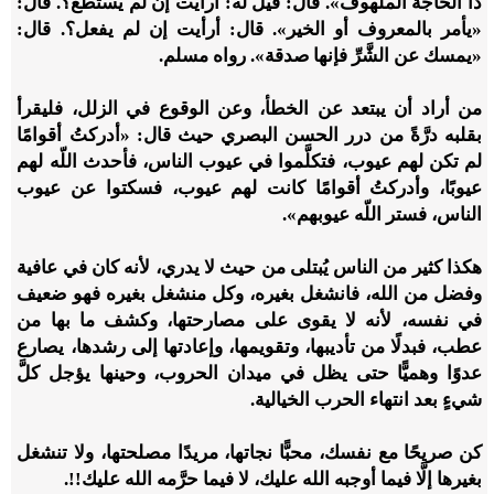
ذا الحاجة الملهوف». قال: قيل له: أرأيت إن لم يستطع؟. قال:
«يأمر بالمعروف أو الخير». قال: أرأيت إن لم يفعل؟. قال:
«يمسك عن الشَّرِّ فإنها صدقة». رواه مسلم.
من أراد أن يبتعد عن الخطأ، وعن الوقوع في الزلل، فليقرأ
بقلبه درَّةً من درر الحسن البصري حيث قال: «أدركتُ أقوامًا
لم تكن لهم عيوب، فتكلَّموا في عيوب الناس، فأحدث اللّه لهم
عيوبًا، وأدركتُ أقوامًا كانت لهم عيوب، فسكتوا عن عيوب
الناس، فستر اللّه عيوبهم».
هكذا كثير من الناس يُبتلى من حيث لا يدري، لأنه كان في عافية
وفضل من الله، فانشغل بغيره، وكل منشغل بغيره فهو ضعيف
في نفسه، لأنه لا يقوى على مصارحتها، وكشف ما بها من
عطب، فبدلًا من تأديبها، وتقويمها، وإعادتها إلى رشدها، يصارع
عدوًا وهميًّا حتى يظل في ميدان الحروب، وحينها يؤجل كلَّ
شيءٍ بعد انتهاء الحرب الخيالية.
كن صريحًا مع نفسك، محبًّا نجاتها، مريدًا مصلحتها، ولا تنشغل
بغيرها إلَّا فيما أوجبه الله عليك، لا فيما حرَّمه الله عليك!!.