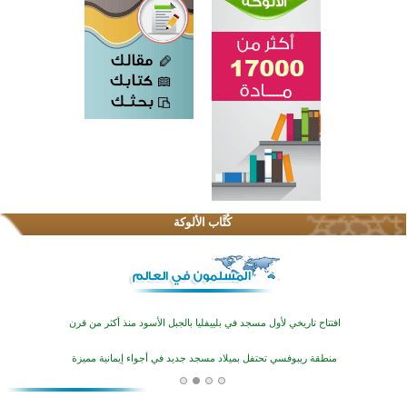
اختتام الدورة التاسعة لمسابقة حفظ وتلاوة القرآن الكريم في أزناكاييف
تيسليتش تختتم برنامجا تعليميا لتعزيز القيم وبناء الشخصية للشباب المسلمين
كُتَّاب الألوكة
اختتام منافسات قرآنية متميزة في بنغلاديش بمشاركة 3000 متسابق
أكثر من 400 طالب يشاركون في مسابقة المعلومات الإسلامية بأستراليا
افتتاح تاريخي لأول مسجد في بلييفليا بالجبل الأسود منذ أكثر من قرن
منطقة ريبوفسي تحتفل بميلاد مسجد جديد في أجواء إيمانية مميزة
أكبر مشروع إسلامي في ريف أستراليا يفتتح أبوابه بعد سنوات من العمل والعطاء