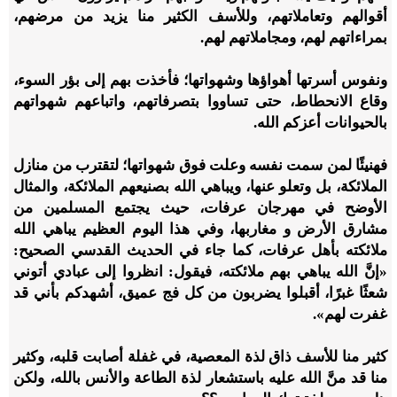
أقوالهم وتعاملاتهم، وللأسف الكثير منا يزيد من مرضهم،
بمراءاتهم لهم، ومجاملاتهم لهم.
ونفوس أسرتها أهواؤها وشهواتها؛ فأخذت بهم إلى بؤر السوء،
وقاع الانحطاط، حتى تساووا بتصرفاتهم، واتباعهم شهواتهم
بالحيوانات أعزكم الله.
فهنيئًا لمن سمت نفسه وعلت فوق شهواتها؛ لتقترب من منازل
الملائكة، بل وتعلو عنها، ويباهي الله بصنيعهم الملائكة، والمثال
الأوضح في مهرجان عرفات، حيث يجتمع المسلمين من
مشارق الأرض و مغاربها، وفي هذا اليوم العظيم يباهي الله
ملائكته بأهل عرفات، كما جاء في الحديث القدسي الصحيح:
«إنَّ الله يباهي بهم ملائكته، فيقول: انظروا إلى عبادي أتوني
شعثًا غبرًا، أقبلوا يضربون من كل فج عميق، أشهدكم بأني قد
غفرت لهم».
كثير منا للأسف ذاق لذة المعصية، في غفلة أصابت قلبه، وكثير
منا قد منَّ الله عليه باستشعار لذة الطاعة والأنس بالله، ولكن