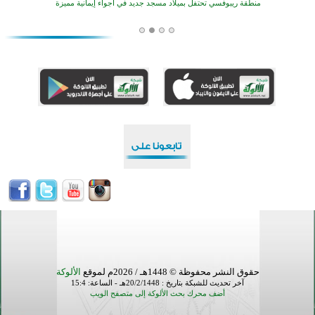
منطقة ريبوفسي تحتفل بميلاد مسجد جديد في أجواء إيمانية مميزة
أكبر مشروع إسلامي في ريف أستراليا يفتتح أبوابه بعد سنوات من العمل والعطاء
القرآن والتربية في صدارة البرامج الصيفية للمسلمين في بينزا وساراتوف وموردوفيا هذا العام
اختتام الدورة التاسعة لمسابقة حفظ وتلاوة القرآن الكريم في أزناكاييف
تيسليتش تختتم برنامجا تعليميا لتعزيز القيم وبناء الشخصية للشباب المسلمين
اختتام منافسات قرآنية متميزة في بنغلاديش بمشاركة 3000 متسابق
أكثر من 400 طالب يشاركون في مسابقة المعلومات الإسلامية بأستراليا
حقوق النشر محفوظة © 1448هـ / 2026م لموقع
الألوكة
آخر تحديث للشبكة بتاريخ : 20/2/1448هـ - الساعة: 15:4
أضف محرك بحث الألوكة إلى متصفح الويب