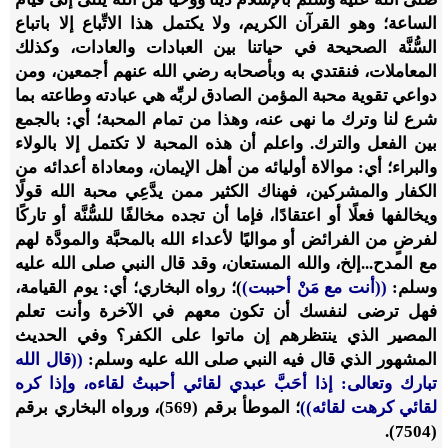
الساعة؛ وهو القرآن الكريم، ولا يكتمل هذا الاتِّباع إلا باتباع
السُّنَّة الصحيحة في حياتنا بين العبادات والعادات، وكذلك
المعاملات، فنقتدي به وبأصحابه رضي الله عنهم أجمعين، ومن
دواعي تقوية محبة المؤمن الصادق لربِّه هي عبادته وطاعته بما
شرع لنا وترك ما نهى عنه، وهذا من تمام المحبة؛ أي: بالجمع
بين الفعل والترك. واعلم أن هذه المحبة لا تكتمل إلا بالولاء
والبراء؛ أي: موالاة أوليائه من أهل الإيمان، ومعاداة أعدائه من
الكفار والمشركين، فهناك الكثير ممن يدَّعِي محبة الله قولًا
ويخالفها فعلًا أو اعتقادًا، فإما أن تجده مخالفًا للسُّنَّة أو تاركًا
لفرضٍ من الفرائض أو مواليًا لأعداء الله بالمحبَّة والمودَّة لهم
مع المدح...إلخ، والله المستعان، وقد قال النبي صلى الله عليه
وسلم:
((أنت مع مَنْ أحببت)
)؛ رواه البخاري؛ أي: يوم القيامة،
فهل ترضى لنفسك أن تكون معهم في الآخرة وأنت تعلم
المصير الذي ينتظرهم إن ماتوا على الكفر؟ وفي الحديث
المشهور الذي قال فيه النبي صلى الله عليه وسلم:
((قال الله
تبارك وتعالى: إذا أحَبَّ عبدي لقائي أحببتُ لقاءه، وإذا كره
لقائي كرهت لقائه))
؛ الموطأ برقم (569)، ورواه البخاري برقم
(7504).