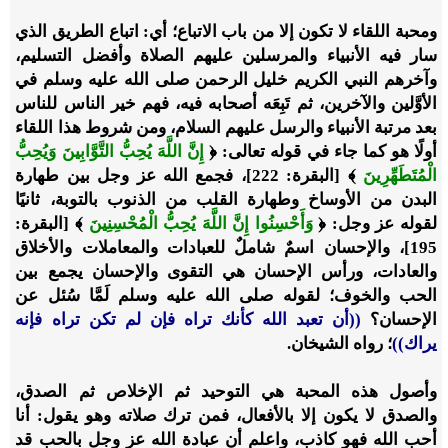
ومحبة اللقاء لا تكون إلا من باب الاتباع؛ أي: اتباع الطريق الذي
سار فيه الأنبياء والمرسلين عليهم الصلاة وأفضل التسليم،
وآخرهم النبي الكريم خليل الرحمن صلى الله عليه وسلم في
الأوَّلين والآخرين، ثم تَبِعَه أصحابه فيه، فهم خير الناس للناس
بعد مرتبة الأنبياء والرسل عليهم السلام، ومن شروط هذا اللقاء
أولًا هو كما جاء في قوله تعالى: ﴿
إِنَّ اللَّهَ يُحِبُّ التَّوَّابِينَ وَيُحِبُّ
الْمُتَطَهِّرِينَ
﴾ [البقرة: 222]، فجمع الله عز وجل بين طهارة
البدن من الأوساخ وطهارة القلب من الذنوب بالتوبة، ثانيًا
لقوله عز وجل: ﴿
وَأَحْسِنُوا إِنَّ اللَّهَ يُحِبُّ الْمُحْسِنِينَ
﴾ [البقرة:
195]، والإحسان اسمٌ شاملٌ للعبادات والمعاملات والأخلاق
والعادات، ورأس الإحسان هي التقوى والإحسان يجمع بين
الحب والخوف؛ لقوله صلى الله عليه وسلم لَمَّا سُئل عن
الإحسان؟
((أن تعبد الله كأنك تراه فإن لم تكن تراه فإنه
يراك))
؛ رواه الشيخان.
وأصول هذه المحبة هي التوحيد ثم الإخلاص ثم الصدق،
والصدق لا يكون إلا بالأفعال، فمن ترك صلاته وهو يقول: أنا
أحب الله فهو كاذب، واعلم أن عبادة الله عز وجل بالحب قد