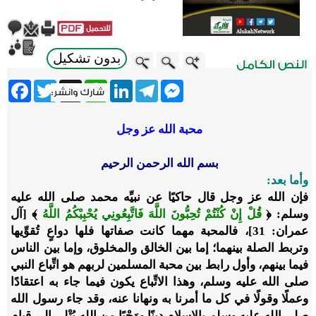
بدون تشكيل
ebook
Twitter
WhatsApp
X
LinkedIn
Telegram
Messenger
محبة الله عز وجل
بسم الله الرحمن الرحيم
وأما بعد:
فإن الله عز وجل قال حاكيًا عن نبيِّه محمد صلى الله عليه
وسلم: ﴿
قُلْ إِنْ كُنْتُمْ تُحِبُّونَ اللَّهَ فَاتَّبِعُونِي يُحْبِبْكُمُ اللَّهُ
﴾ [آل
عمران: 31]، فالمحبة مهما كانت صفاتها فلها دواعٍ تُقوِّيها
وتربط الصلة بينهما؛ إما بين الخالق والمخلوق، وإما بين الناس
فيما بينهم، وأول رابط بين محبة المسلمين لربهم هو اتِّباع النبي
صلى الله عليه وسلم، وهذا الاتِّباع يكون فيما جاء به اعتقادًا
وعملًا وقولًا في كل ما أمرنا به ونهانا عنه، وقد جاء رسول الله
صلى الله عليه وسلم بالإسلام دينًا ووَحْيًا من الله يُتْلى إلى قيام