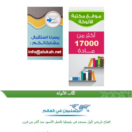
اختتام الدورة التاسعة لمسابقة حفظ وتلاوة القرآن الكريم في أزناكاييف
تيسليتش تختتم برنامجا تعليميا لتعزيز القيم وبناء الشخصية للشباب المسلمين
كُتَّاب الألوكة
اختتام منافسات قرآنية متميزة في بنغلاديش بمشاركة 3000 متسابق
أكثر من 400 طالب يشاركون في مسابقة المعلومات الإسلامية بأستراليا
افتتاح تاريخي لأول مسجد في بلييفليا بالجبل الأسود منذ أكثر من قرن