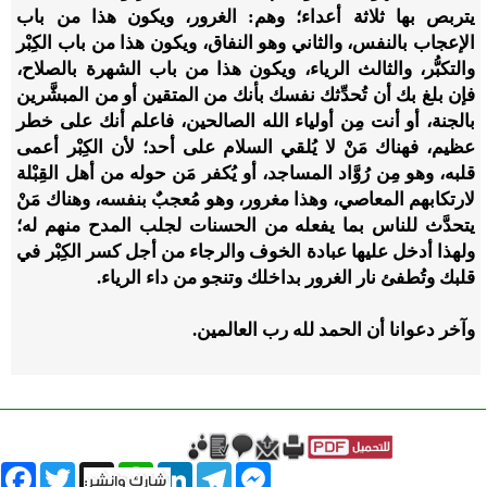
يتربص بها ثلاثة أعداء؛ وهم: الغرور، ويكون هذا من باب
الإعجاب بالنفس، والثاني وهو النفاق، ويكون هذا من باب الكِبْر
والتكبُّر، والثالث الرياء، ويكون هذا من باب الشهرة بالصلاح،
فإن بلغ بك أن تُحدِّثك نفسك بأنك من المتقين أو من المبشَّرين
بالجنة، أو أنت مِن أولياء الله الصالحين، فاعلم أنك على خطر
عظيم، فهناك مَنْ لا يُلقي السلام على أحد؛ لأن الكِبْر أعمى
قلبه، وهو مِن رُوَّاد المساجد، أو يُكفر مَن حوله من أهل القِبْلة
لارتكابهم المعاصي، وهذا مغرور، وهو مُعجبٌ بنفسه، وهناك مَنْ
يتحدَّث للناس بما يفعله من الحسنات لجلب المدح منهم له؛
ولهذا أدخل عليها عبادة الخوف والرجاء من أجل كسر الكِبْر في
قلبك وتُطفئ نار الغرور بداخلك وتنجو من داء الرياء.
وآخر دعوانا أن الحمد لله رب العالمين.
book
Twitter
WhatsApp
X
LinkedIn
Telegram
Messenger