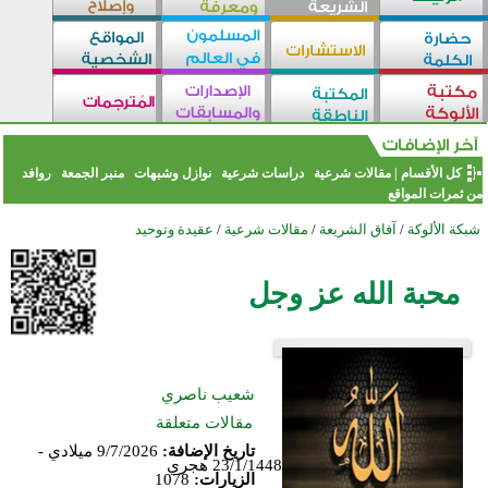
كل الأقسام
|
مقالات شرعية
دراسات شرعية
نوازل وشبهات
منبر الجمعة
روافد
من ثمرات المواقع
شبكة الألوكة
/
آفاق الشريعة
/
مقالات شرعية
/
عقيدة وتوحيد
محبة الله عز وجل
شعيب ناصري
مقالات متعلقة
تاريخ الإضافة:
9/7/2026 ميلادي -
23/1/1448 هجري
الزيارات:
1078