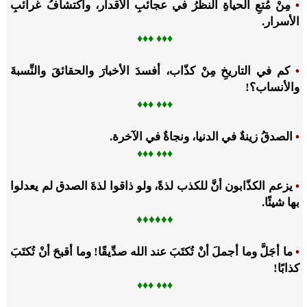
•
مِنْ مُتعِ الحياةِ النظرُ في عجائبِ الأقدار، واكتشافُ غرائبِ
الأسرار.
♦♦
♦ ♦
♦♦
•
كم في التاريخِ مِنْ كذّاب، أفسدَ الأخبارَ والحقائقَ والنِّسبةَ
والأنساب؟!
♦♦
♦ ♦
♦♦
•
الصدقُ زينةٌ في الدنيا، ونجاةٌ في الآخرة.
♦♦
♦ ♦
♦♦
•
يزعم الكذّابون أنَّ للكذب لذةً، ولو ذاقوا لذةَ الصدق لم يعدلوا
بها شيئًا.
♦♦
♦♦
♦♦
•
ما أجَلَّ وما أجملَ أنْ تُكتَبَ عند الله صدِّيقًا! وما أقبحَ أنْ تُكتَبَ
كذابًا!
♦♦
♦ ♦
♦♦