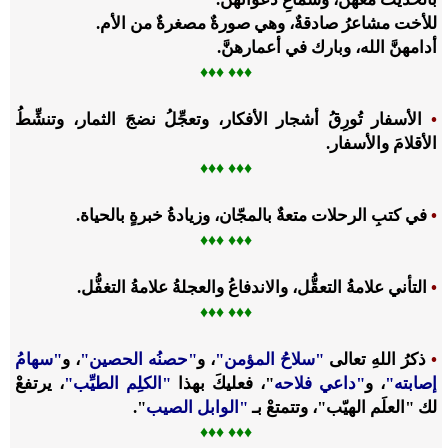
للأخت مشاعرُ صادقةٌ، وهي صورةٌ مصغرةٌ من الأم.
أدامهنَّ الله، وبارك في أعمارهنَّ.
♦♦
♦ ♦
♦♦
•
الأسفار تُورِقُ أشجار الأفكار، وتعجِّلُ نضجَ الثمار، وتنشِّطُ
الأقلامَ والأسفار.
♦♦
♦ ♦
♦♦
•
في كتبِ الرحلات متعةٌ بالمجّان، وزيادةُ خبرةٍ بالحياة.
♦♦
♦ ♦
♦♦
•
التأني علامةُ التعقُّل، والاندفاعُ والعجلةُ علامةُ التغفُّل.
♦♦
♦ ♦
♦♦
•
ذكرُ اللهِ تعالى
"سلاحُ المؤمن"
، و
"حصنُه الحصين"
، و
"سهامُ
إصابته"
، و
"داعي فلاحه
"، فعليكَ بهذا
"الكلِم الطيِّب"
، يرتفعْ
لك "العلَم الهيّب"، وتتمتعْ بـ
"الوابل الصيب
".
♦♦
♦ ♦
♦♦