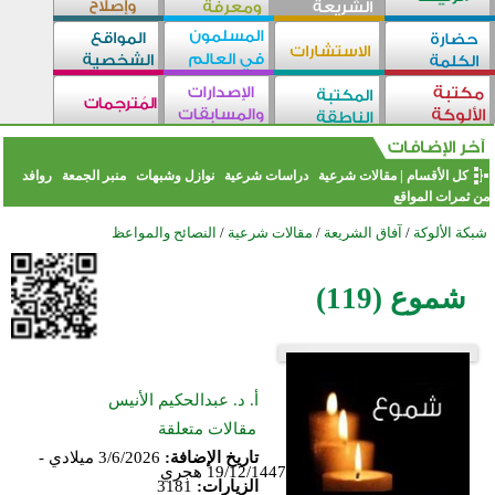
كل الأقسام
|
مقالات شرعية
دراسات شرعية
نوازل وشبهات
منبر الجمعة
روافد
من ثمرات المواقع
شبكة الألوكة
/
آفاق الشريعة
/
مقالات شرعية
/
النصائح والمواعظ
شموع (119)
أ. د. عبدالحكيم الأنيس
مقالات متعلقة
تاريخ الإضافة:
3/6/2026 ميلادي -
19/12/1447 هجري
الزيارات:
3181