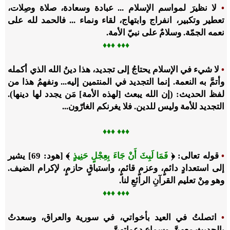
•
لا نظيرَ لمواسم الإسلام ... عبادة وسعادة، صلاة وصِلات،
تعطير وتكبير، انفراج وابتهاج، لقاء ونماء ... فالحمد لله على
نعمه الجمّة. وسلامٌ على نبيّ الأمة.
♦♦
♦ ♦
♦♦
•
لا شيء في الإسلام يحتاجُ إلى تجديد، هذا دينُ الله الذي أكمله
وأتمَّ به النعمة. إنما التجديد في المنتمين إليه... ونفهمُ هذا من
لفظ الحديث: (إن الله يبعث [لهذه الأمة] مَن يجدد لها دينها).
التجديد للأمة وليس للدين. فلا يغرنكم الغارّون...
♦♦
♦ ♦
♦♦
•
قوله تعالى: ﴿
فَمَا لَبِثَ أَنْ جَاءَ بِعِجْلٍ حَنِيذٍ
﴾ [هود: 69] يشير
إلى استعدادٍ دائمٍ، وعزمٍ قائمٍ، واستباقٍ حازمٍ، لإكرام الضيف.
وهو مِنْ تعليم القرآنِ الرائعِ لنا.
♦♦
♦ ♦
♦♦
•
اتصلتُ في العيد بأخواتي، في سورية والعراق، وسعدتُ
بالحديث معهنَّ، وسماعِ دعواتهنَّ.