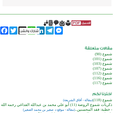
book
Twitter
WhatsApp
X
LinkedIn
Telegram
Messenger
شموع (90)
شموع (101)
شموع (103)
شموع (107)
شموع (112)
شموع (116)
شموع (117)
شموع (118)
(مقالة - آفاق الشريعة)
ذكريات شموع الروضة (11) أبو علي محمد بن عبدالله الفداغي رحمه الله
- خطبة: فقد المحسنين..
(مقالة - موقع د. صغير بن محمد الصغير)