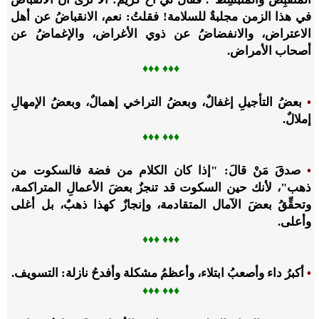
في هذا الزمن مجلبةٌ للسلامة! فقلتُ: نعم، الانقباضُ عن أهل
الاعتراض، والانفضاضُ عن ذوي الأغراض، والإغماضُ عن
أصحاب الأمراض.
♦♦
♦ ♦
♦♦
•
بعضُ التأجيلِ إغفالٌ، وبعضُ التراخي إهمالٌ، وبعضُ الإمهالِ
إملالٌ.
♦♦
♦ ♦
♦♦
•
صدقَ مَنْ قالَ: "إذا كان الكلام من فضة فالسكوت من
ذهب"، لأنك حين السكوت قد تنجزُ بعضَ الأعمالِ المتراكمة،
وتحقِّقُ بعضَ الآمال المتقادمة، وإنجازٌ كهذا ذهبٌ، بل أغلى
وأعلى.
♦♦
♦ ♦
♦♦
•
أكبرُ داء وأصعبُ ابتلاء، وأعظمُ مشكلة وأفدحُ نازلة: التسويف.
♦♦
♦ ♦
♦♦