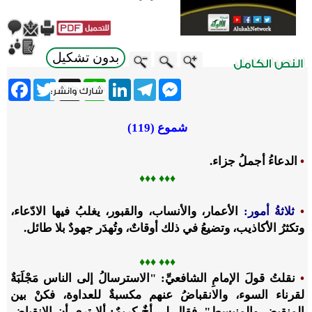
بدون تشكيل
ebook
Twitter
WhatsApp
X
LinkedIn
Telegram
Messenger
شموع (119)
•
الدعاءُ أجملُ جزاء.
♦♦
♦ ♦
♦♦
•
ثلاثةُ أمور:
الأعمار، والأنساب، والقبور، يغلبُ فيها الادّعاء،
وتكثرُ الأكاذيب، وتضيعُ في ذلك أوقاتٌ، وتُهدَر جهودٌ بلا طائل.
♦♦
♦ ♦
♦♦
•
نقلتُ قولَ الإمامِ الشافعيِّ: "الاسترسالُ إلى الناس مَجْلَبَةٌ
لقرناء السوء، والانقباضُ عنهم مكسبةٌ للعداوة، فكنْ بين
المنقبِض والمنبسِط". فقال لي أخٌ كريمٌ: ألا ترى أن الانقباض