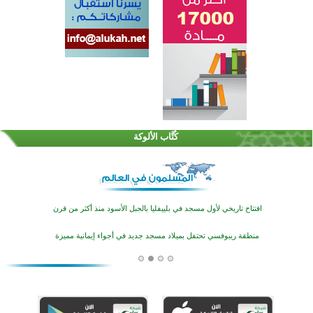
اختتام الدورة التاسعة لمسابقة حفظ وتلاوة القرآن الكريم في أزناكاييف
تيسليتش تختتم برنامجا تعليميا لتعزيز القيم وبناء الشخصية للشباب المسلمين
كُتَّاب الألوكة
اختتام منافسات قرآنية متميزة في بنغلاديش بمشاركة 3000 متسابق
أكثر من 400 طالب يشاركون في مسابقة المعلومات الإسلامية بأستراليا
افتتاح تاريخي لأول مسجد في بلييفليا بالجبل الأسود منذ أكثر من قرن
منطقة ريبوفسي تحتفل بميلاد مسجد جديد في أجواء إيمانية مميزة
أكبر مشروع إسلامي في ريف أستراليا يفتتح أبوابه بعد سنوات من العمل والعطاء
القرآن والتربية في صدارة البرامج الصيفية للمسلمين في بينزا وساراتوف وموردوفيا هذا العام
اختتام الدورة التاسعة لمسابقة حفظ وتلاوة القرآن الكريم في أزناكاييف