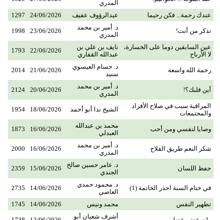
المدري
عندك رحمة... فكن رحيما
عبدالرؤوف عفيف
24/06/2026
1297
د. أمير بن محمد
تذكر من أنت!
23/06/2026
1998
المدري
عين السابقين دوما على الخسارة،
نايف بن علي بن
1793
22/06/2026
لا الأرباح
عبدالله القفاري
د. حسام العيسوي
رحمة الله واسعة
21/06/2026
2014
سنيد
د. أمير بن محمد
أين قلبك؟!
20/06/2026
2124
المدري
المراقبة سبب في صلاح الأفراد
الشيخ ندا أبو أحمد
18/06/2026
1954
والمجتمعات
محمد بن عبدالله
وصايا لنفسي ومن أحب
16/06/2026
1873
العبدلي
د. أمير بن محمد
شكر النعم طريق الفلاح
16/06/2026
2000
المدري
د. عامر حسين صالح
حفظ اللسان
15/06/2026
2359
الجندي
د. محمود حمدي
في ختام السنة احذر الخاتمة (1)
14/06/2026
2735
العاصي
تطهير النفس
محمد ونيس
14/06/2026
1745
أشرف شعبان أبو
وإن عدتم عدنا
13/06/2026
1738