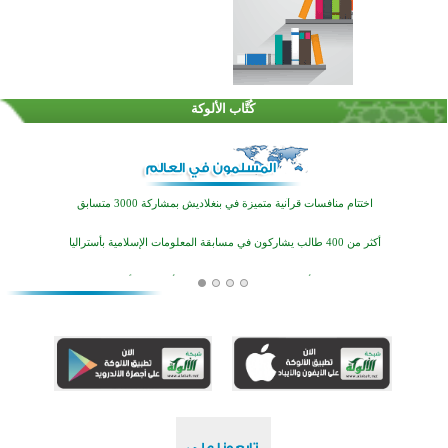
كُتَّاب الألوكة
اختتام الدورة التاسعة لمسابقة حفظ وتلاوة القرآن الكريم في أزناكاييف
تيسليتش تختتم برنامجا تعليميا لتعزيز القيم وبناء الشخصية للشباب المسلمين
اختتام منافسات قرآنية متميزة في بنغلاديش بمشاركة 3000 متسابق
أكثر من 400 طالب يشاركون في مسابقة المعلومات الإسلامية بأستراليا
افتتاح تاريخي لأول مسجد في بلييفليا بالجبل الأسود منذ أكثر من قرن
منطقة ريبوفسي تحتفل بميلاد مسجد جديد في أجواء إيمانية مميزة
أكبر مشروع إسلامي في ريف أستراليا يفتتح أبوابه بعد سنوات من العمل والعطاء
القرآن والتربية في صدارة البرامج الصيفية للمسلمين في بينزا وساراتوف وموردوفيا هذا العام
اختتام الدورة التاسعة لمسابقة حفظ وتلاوة القرآن الكريم في أزناكاييف