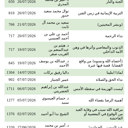
الجنة والنار
26/07/2026
650
المدري
نوال محمد سعيد
التربية الإيمانية في زمن الفتن
26/07/2026
819
حدور
سعيد بن محمد آل
{وبشر المخبتين}
21/07/2026
766
ثابت
أحمد بن علي بن
نداء الرحمة
20/07/2026
717
أحمد العنسي
د. هيثم بن
الذنوب والمعاصي وأثرها في وهن
عبدالمنعم بن
19/07/2026
717
الأمة الداخلي
الغريب صقر
{أحصاه الله ونسوه} من واقع
د. عبدالله بن يوسف
845
19/07/2026
القضايا: قصة فيها عبرة
الأحمد
لماذا ابتلينا
داليا رفيق بركات
14/07/2026
1304
نداء الحق والصلاة
عمير الجنباز
07/07/2026
902
عبدالله بن إبراهيم
ليست الهزيمة في سقطة الأمس
06/07/2026
1711
الحضريتي
د. حسام العيسوي
أهمية الرضا بقضاء الله
05/07/2026
1277
سنيد
مراقبة الله سبب في وقاية العبد
من الوقوع في المعصية أو
الشيخ ندا أبو أحمد
02/07/2026
1376
الفاحشة
د. أمير بن محمد
عند الموت ... الخواتيم!
27/06/2026
1320