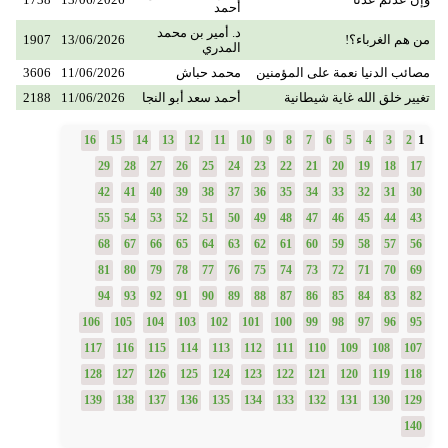
أحمد
د. أمير بن محمد
من هم الغرباء؟!
13/06/2026
1907
المدري
مصائب الدنيا نعمة على المؤمنين
محمد حباش
11/06/2026
3606
تغيير خلق الله غاية شيطانية
أحمد سعد أبو النجا
11/06/2026
2188
1
16
15
14
13
12
11
10
9
8
7
6
5
4
3
2
29
28
27
26
25
24
23
22
21
20
19
18
17
42
41
40
39
38
37
36
35
34
33
32
31
30
55
54
53
52
51
50
49
48
47
46
45
44
43
68
67
66
65
64
63
62
61
60
59
58
57
56
81
80
79
78
77
76
75
74
73
72
71
70
69
94
93
92
91
90
89
88
87
86
85
84
83
82
106
105
104
103
102
101
100
99
98
97
96
95
117
116
115
114
113
112
111
110
109
108
107
128
127
126
125
124
123
122
121
120
119
118
139
138
137
136
135
134
133
132
131
130
129
140