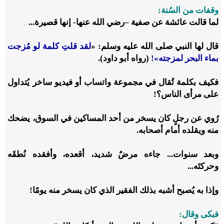
وقفات من السُنة:
لما قالت عائشة عن صفية –
رضي الله عنها
-
إنها قصيرة...
قال لها النبي
صلى الله عليه وسلم
: «
لقد قلتِ كلمة لو مُزجت
بماء البحر لمزجته»!
(رواه أبو داود).
فكيف بكلمة تُقال في مجموعة واتساب أو فيديو ساخر يُتداول
على مرأى الناس؟!
رُوي عن رجلٍ كان يسخر من أحد المساكين في السوق، يضحك
منه ويقلده أمام أصحابه.
وبعد سنوات...
جاءه مرضٌ شديد، أقعده، وأفقده نُطقَه
وحركتَه
...
وإذا به يُصبح أشبه بذلك الفقير الذي كان يسخر منه يومًا!
فبكى وقال: