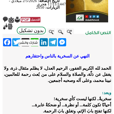
تاريخ الإضافة:
2/5/2026 ميلادي -
17/11/1447 هجري
الزيارات:
2650
بدون تشكيل
ebook
Twitter
WhatsApp
X
LinkedIn
Telegram
Messenger
النهي عن السخرية بالناس واحتقارهم
الحمد لله الكريم الغفور، الرحيم العدل، لا يظلم مثقال ذرة، ولا
يغفل عن ذلّة، والصلاة والسلام على من بُعث رحمة للعالمين،
نبينا محمد، وعلى آله وصحبه أجمعين.
وبعد:
سخريةٌ.. لكنها ليست كأي سخرية!
أحيانًا تكون كلمة...
أو نظرة...
أو ضحكةٌ عابرة...
لكنها تفتح بابَ الإثم، وتغلق بابَ الرحمة.