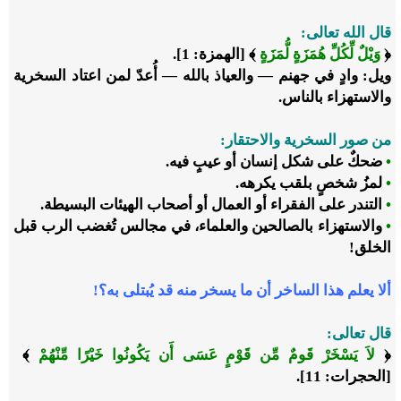
قال الله تعالى:
﴿
وَيْلٌ لِّكُلِّ هُمَزَةٍ لُّمَزَةٍ
﴾
[الهمزة: 1].
ويل: وادٍ في جهنم
—
والعياذ بالله
—
أُعدّ لمن اعتاد السخرية
والاستهزاء بالناس.
من صور السخرية والاحتقار:
•
ضحكٌ على شكل إنسان أو عيبٍ فيه.
•
لمزُ شخصٍ بلقب يكرهه.
•
التندر على الفقراء أو العمال أو أصحاب الهيئات البسيطة.
•
والاستهزاء بالصالحين والعلماء، في مجالس تُغضب الرب قبل
الخلق!
ألا يعلم هذا الساخر أن ما يسخر منه قد يُبتلى به؟!
قال تعالى:
﴿
لاَ يَسْخَرْ قَومٌ مِّن قَوْمٍ عَسَى أَن يَكُونُوا خَيْرًا مِّنْهُمْ
﴾
[الحجرات: 11].