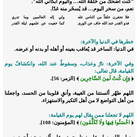
"كنت أضحك من خلقة الله
…
واليوم أبكاني الله".
نعم، من سخر اليوم
…
قد يُسخَر منه غدًا.
فلا تحقرن خلقاً من الناس عله
ولي إله العالمين وما تدري
فذو القدر عند الله خاف عن الورى
كما خفيت عن علمهم ليلة القدر
خطرها في الدنيا والآخرة:
في الدنيا: الساخر قد يُعاقب بعينه أو أهله أو بدنه أو عرضه.
وفي الآخرة: نارٌ وعذاب، وسقوطٌ عند الله، وانكشافٌ يوم
القيامة، قال تعالى:
﴿
وَإِن كُنتُ لَمِنَ السَّاخِرِين
﴾
[الزمر: 56].
اللهم طهّر ألسنتنا من الغيبة، وأنقِ قلوبنا من الحسد، واجعلنا
من أهل التواضع لا من أهل التكبر والاستهزاء.
اللهم لا تجعلنا ممن يقال لهم يوم القيامة:
﴿
اخْسَئُوا فِيهَا وَلَا تُكَلِّمُونِ)
﴾
[المؤمنون: 108].