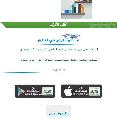
اختتام الدورة التاسعة لمسابقة حفظ وتلاوة القرآن الكريم في أزناكاييف
تيسليتش تختتم برنامجا تعليميا لتعزيز القيم وبناء الشخصية للشباب المسلمين
كُتَّاب الألوكة
اختتام منافسات قرآنية متميزة في بنغلاديش بمشاركة 3000 متسابق
أكثر من 400 طالب يشاركون في مسابقة المعلومات الإسلامية بأستراليا
افتتاح تاريخي لأول مسجد في بلييفليا بالجبل الأسود منذ أكثر من قرن
منطقة ريبوفسي تحتفل بميلاد مسجد جديد في أجواء إيمانية مميزة
أكبر مشروع إسلامي في ريف أستراليا يفتتح أبوابه بعد سنوات من العمل والعطاء
القرآن والتربية في صدارة البرامج الصيفية للمسلمين في بينزا وساراتوف وموردوفيا هذا العام
اختتام الدورة التاسعة لمسابقة حفظ وتلاوة القرآن الكريم في أزناكاييف
تيسليتش تختتم برنامجا تعليميا لتعزيز القيم وبناء الشخصية للشباب المسلمين
اختتام منافسات قرآنية متميزة في بنغلاديش بمشاركة 3000 متسابق