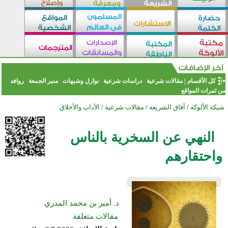
كل الأقسام
|
مقالات شرعية
دراسات شرعية
نوازل وشبهات
منبر الجمعة
روافد
من ثمرات المواقع
شبكة الألوكة
/
آفاق الشريعة
/
مقالات شرعية
/
الآداب والأخلاق
النهي عن السخرية بالناس
واحتقارهم
د. أمير بن محمد المدري
مقالات متعلقة