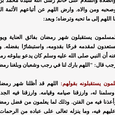
والصلاة والسلام على خاتم رسل الله سيدنا محمد بن 
صحبه ومن والاه. وارض اللهم عن أتباعهم الأئمة اله
 اللهم إلى ما تحبه وترضاه؛ وبعد:
مسلمون يستقبلون شهر رمضان بفائق العناية ويول
يستعدون لمقدمه فرحًا بقدومه، واستبشارًا بفضله.
ه أن النبي صلى الله عليه وسلم كان يدعو ببلوغه رمض
ب قال: "اللهم بارك لنا في رجب وشعبان وبلغنا رمض
مون يستقبلونه بقولهم:
اللهم قد أظلنا شهر رمض
سلمنا له، وارزقنا صيامه وقيامه. وارزقنا فيه الجد و
أعذنا فيه من الفتن. وذلك لما يعلمون من فضل رم
ليهم فيه، وما ينزله تعالى على عباده من الرحمات