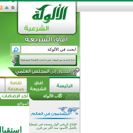
اختتام الدورة التاسعة لمسابقة حفظ
وتلاوة القرآن الكريم في أزناكاييف
تيسليتش تختتم برنامجا تعليميا لتعزيز
القيم وبناء الشخصية للشباب
كُتَّاب الألوكة
المسلمين
اختتام منافسات قرآنية متميزة في
المواقع
بنغلاديش بمشاركة 3000 متسابق
أكثر من 400 طالب يشاركون في
مسابقة المعلومات الإسلامية
بأستراليا
افتتاح تاريخي لأول مسجد في بلييفليا
استقبا
بالجبل الأسود منذ أكثر من قرن