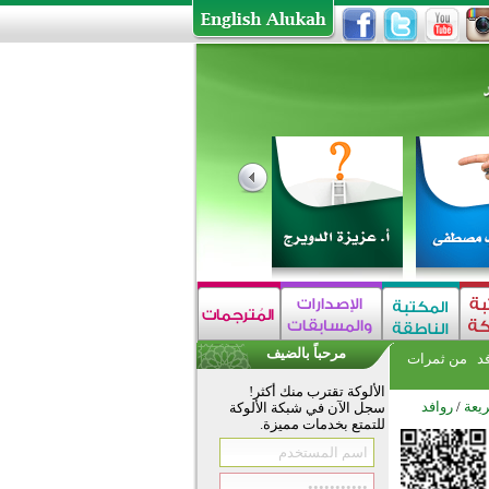
مرحباً بالضيف
فد
من ثمرات
الألوكة تقترب منك أكثر!
يعة
/
روافد
سجل الآن في شبكة الألوكة
للتمتع بخدمات مميزة.