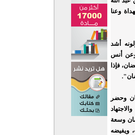
عبد الله
داة وعنا
ونه أشد
 وعن أنس
ان، فإذا
ان".
ان وحضر
الاجتهاد
ضان وسعة
، ويفيضه