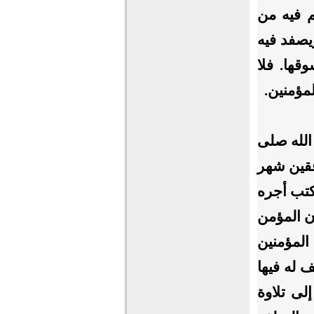
م فيه من
يصفد فيه
قها. فلا
مؤمنين.
الله صلى
فقين شهر
كتب أجره
ن المؤمن
المؤمنين
ف له فيها
لى تلاوة