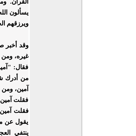
القرآن. وم
يسألون الله
ويرزقهم الج
وقد أخبر ص
غيره، ومن ل
فقال: "آمي
من أدرك شه
آمين، ومن أ
فقلت آمين،
فقلت آمين"
يقول عن مس
ينتفي العج