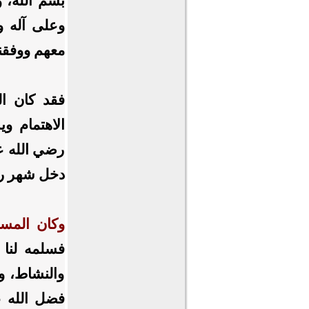
بسم الله، 
وعلى آله و
معهم ووفقنا
فقد كان ال
الاهتمام و
رضي الله عن
دخل شهر رج
وكان المسل
فسلمه لنا و
والنشاط، و
فضل الله ع