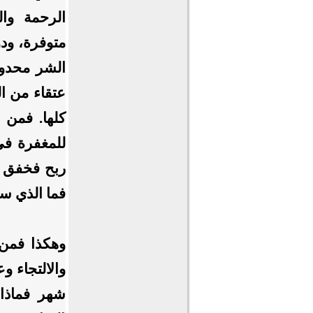
الرحمة وا
متوفرة، ود
الشر محدود
عتقاء من ال
كلها. فمن ل
للمغفرة في
ربح فخفق و
فما الذي س
وهكذا فمن ل
والالتجاء و
شهر فماذا 