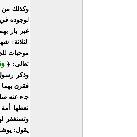
وكذلك من يد
لوجوده في ا
غير بار بهم
الثلاثة: ش
موجبات للجن
تعالى: ﴿
وَق
وذكر رسول 
فقرن بهما 
جاء عنه صل
تعطها أمة
وتستغفر له
يقول: يوشك 