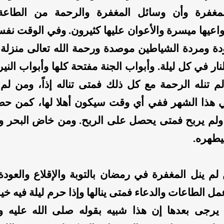
لمغفرة وأن وسائل المغفرة والرحمة من الطاعة 
واعيها ميسرة والأعوان عليها كثيرون. وفي الوقت نف
ة ومردة الشياطين موصدة ورحمة الله تعالى منزلة، 
نار في كل ليلة. وأبواب الجنة مفتحة كلها وأبواب الني
م تنله الرحمة مع كل ذلك فمتى تناله إذاً، ومن لم 
 هذا الشهر ففي أي وقت سيكون أهلا لها، كمن ح
لم يربح فمتى يحصل على الربح. ومن خاض البحر و
يطهره.
م ينل المغفرة في رمضان بالتوبة والإقلاع والعودة 
عمل الطاعات والدعاء فمتى ينالها وإذا حرم ليلة فيه خ
يرجى بعدها إن هذا شبيه بقوله صلى الله عليه 