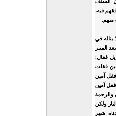
ان السلف
قهم فيه،
 منهم.
يناله في
عد المنبر
يل فقال:
مين فقلت
 فقل آمين
فقل آمين
 والرحمة
نار ولكن
ناه شهر