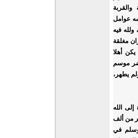
والقربة
سه عوامل
ولله فيه
ران مغلقة
يكن أهلا
ضر موسم
لم يطهر،
إلى الله
ير من ألف
وسلم في