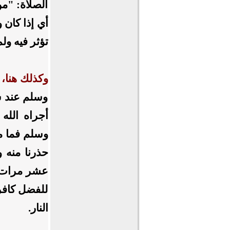
الصلاة: "من
أي إذا كان 
تؤثر فيه ول
وكذلك هنا،
وسلم عند س
أجراه الله
وسلم فما من 
حذرنا منه و
عشر مرات إ
للفضل كافرا
النار.