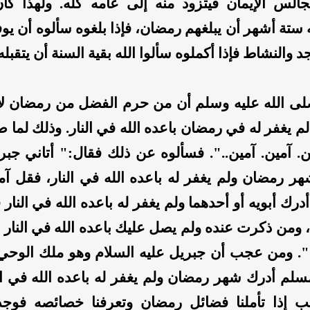
جالس الإيمان فيتزود منه إلى عامه كله. ولهذا ك
 ستة أشهر أن يبلغهم رمضان، فإذا بلغوه سألوه أن يوف
د والنشاط فإذا أكملوه سألوا الله بقية السنة أن يتقبله
لى الله عليه وسلم أن من حرم الفضل من رمضان لا 
م يغفر له في رمضان باعده الله في النار. وذلك لما ص
ن. آمين. آمين..". فسألوه عن ذلك فقال:" أتاني جبر
ر رمضان ولم يغفر له باعده الله في النار، فقل آ
درك أبويه أو أحدهما ولم يغفر له باعده الله في النار
 ومن ذكرت عنده ولم يصل عليك باعده الله في النار 
. ومن عجب أن جبريل عليه السلام وهو ملك الوحي
لم أدرك شهر رمضان ولم يغفر له باعده الله في ال
ب إذا تأملنا فضائل رمضان وتعرفنا خصائصه فوجد