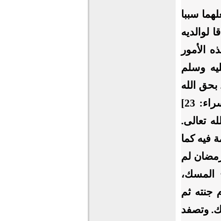
هما سببا
 لوالديه
ه الأمور
ليه وسلم
بحق الله
﴾ [الإسراء: 23]
ه تعالى.
 فيه كما
مضان لم
 المسك،
 جنته ثم
ك. وتصفد