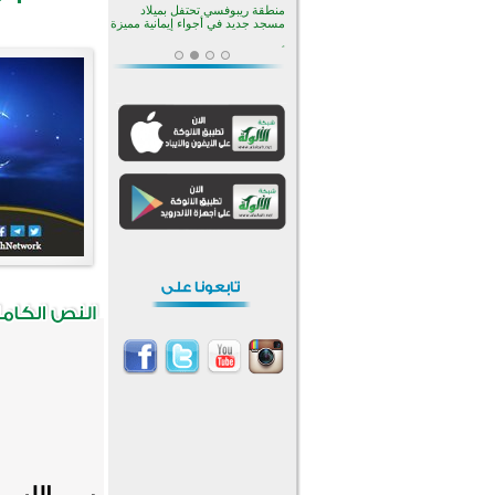
منطقة ريبوفسي تحتفل بميلاد
مسجد جديد في أجواء إيمانية مميزة
أكبر مشروع إسلامي في ريف
أستراليا يفتتح أبوابه بعد سنوات من
العمل والعطاء
القرآن والتربية في صدارة البرامج
الصيفية للمسلمين في بينزا
وساراتوف وموردوفيا هذا العام
اختتام الدورة التاسعة لمسابقة حفظ
وتلاوة القرآن الكريم في أزناكاييف
تيسليتش تختتم برنامجا تعليميا لتعزيز
القيم وبناء الشخصية للشباب
المسلمين
اختتام منافسات قرآنية متميزة في
بنغلاديش بمشاركة 3000 متسابق
أكثر من 400 طالب يشاركون في
مسابقة المعلومات الإسلامية
بأستراليا