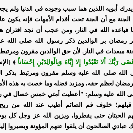
رك أبويه اللذين هما سبب وجوده في الدنيا ولم يجعل
لجنة مع أن الجنة تحت أقدام الأمهات فإنه يكون عاقا
ا فباعده الله في النار، ومن عجب أن نجد اقتران هذ
هر رمضان بر الوالدين ذكر رسول الله صلى الله ع
ة مبعدات في النار. لأن حق الوالدين مقرون ومرتبط 
َضَى رَبُّكَ أَلا تَعْبُدُوا إِلا إِيَّاهُ وَبِالْوَالِدَيْنِ إِحْسَاناً
الله صلى الله عليه وسلم مقرون ومرتبط بذكر الل
رمضان لعظم حقه، ومزيد فضله وما خصت به هذه الأمة
ى الله عليه وسلم: "أعطيت أمتي خمس خصال في ر
 قبلهم؛ خلوف فم الصائم أطيب عند الله من ريح
م الحيتان حتى يفطروا، ويزين الله عز وجل كل يوم
عبادي الصالحون أن يلقوا عنهم المؤونة ويصيروا إلي