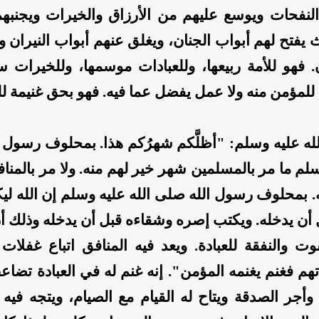
لنفحات ويوسع عليهم من الأرزاق والخيرات ويجنبه
 يفتح لهم أبواب الجنان، ويغلق عنهم أبواب النيران و
 فهو للأمة ربيعها، وللعبادات موسمها، وللخيرات سو
لمؤمن منه ولا عمل يفضل عما فيه. فهو بحق غنيمة لل
له عليه وسلم: "أظلَّكم شهرُكم هذا. بمحلوف رسول 
سلم ما مر بالمسلمين شهر خير لهم منه. ولا مر بالمنا
. بمحلوف رسول الله صلى الله عليه وسلم إن الله لي
 أن يدخله. ويكتب إصره وشقاءه قبل أن يدخله وذلك أ
وت والنفقة للعبادة. ويعد فيه المنافق اتباع غفلات 
تهم فغنم يغنمه المؤمن". إنه غنم له في العبادة تضاع
وأجر الصدقة ويتاح له القيام مع الصيام، ويتجه فيه إ