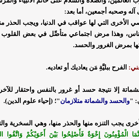
ب العالمين، والصلاة والسلام على خاتم الأنبياء والمرسل
له وصحبه أجمعين، أما بعد:
 الأخرى التي لها عواقب في الدنيا، ويجب الحذر منه
لناس، وهذا مرض اجتماعي متأصِّل في بعض القلوب 
تها بمرض الغرور والحسد.
ني:
الفرح ببليَّةِ مَن يعاديك أو تعاديه.
شماتة إلا نتيجة حسد أو غرور بالنفس واحتقار للآخر
: "
والحسد والشماتة متلازمان
"؛ (إحياء علوم الدين).
خرى يجب التنزه منها والحذر منها، وهي السخرية والتع
نَّمَا الْمُؤْمِنُونَ إِخْوَةٌ فَأَصْلِحُوا بَيْنَ أَخَوَيْكُمْ وَاتَّقُوا اللَّ