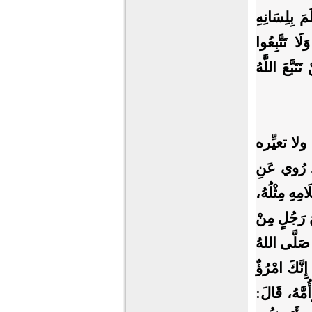
َ بِلِسَانِهِ
ا تَتَّبِعُوا
تَبَّعَ اللَّهُ
لا تعيِّره
رُوي عَنِ
امِهِ مِثْلُهُ،
ْنَ رَجُلٍ مِنْ
ِّ صَلَّى اللهُ
إِنَّكَ امْرُؤٌ
مَّهُ، قَالَ: