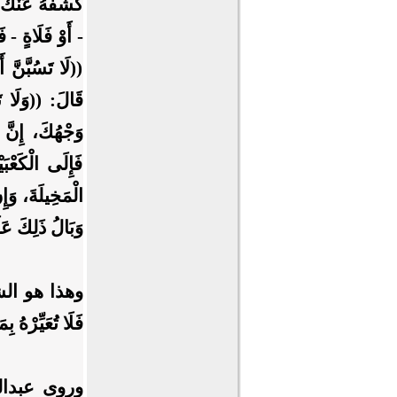
كَشَفَهُ عَنْكَ، 
- أَوْ فَلَاةٍ - 
((لَا تَسُبَّنَّ 
قَالَ: ((وَلَا تَ
وَجْهُكَ، إِنَّ 
فَإِلَى الْكَعْبَي
الْمَخِيلَةَ، وَإِن
وَبَالُ ذَلِكَ
وهذا هو الشاهد
فَلَا تُعَيِّرْهُ بِ
وروى عبدالله