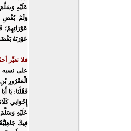
عَلَيْهِ وَسَلَّ
وَلَمْ يُفْضِ ال
عَوْرَاتِهِمْ؛ فَإِ
عَوْرَتَهُ يَفْ
فلا تعيِّر أ
على نسبه وأ
الْمَعْرُورِ بْنِ 
فَقُلْنَا: يَا أَبَ
إِخْوَانِي كَلَامٌ
عَلَيْهِ وَسَلَّمَ
فِيكَ جَاهِلِيَّ