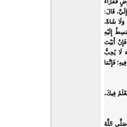
رْضٍ قَفْرَاءَ
ِلَيَّ، قَالَ:
، وَلَا شَاةً،
سِطٌ إِلَيْهِ
إِنْ أَبَيْتَ
هَ لَا يُحِبُّ
يهِ؛ فَإِنَّمَا
لَمُ فِيكَ،
َى اللَّهُ