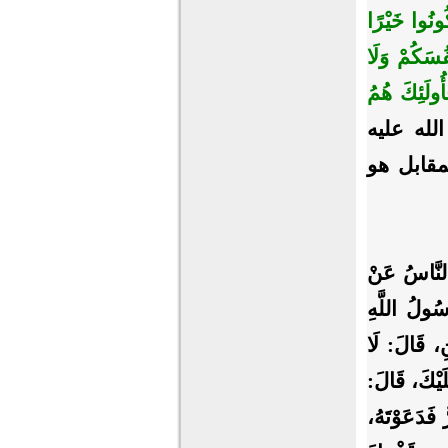
ونُوا خَيْرًا
فُسَكُمْ وَلَا
أُولَئِكَ هُمُ
ى الله عليه
لمقابل هو
َّاسُ عَنْ
سُولُ اللَّهِ
ِ، قَالَ: لَا
لَيْكَ، قَالَ:
فَدَعَوْتَهُ،