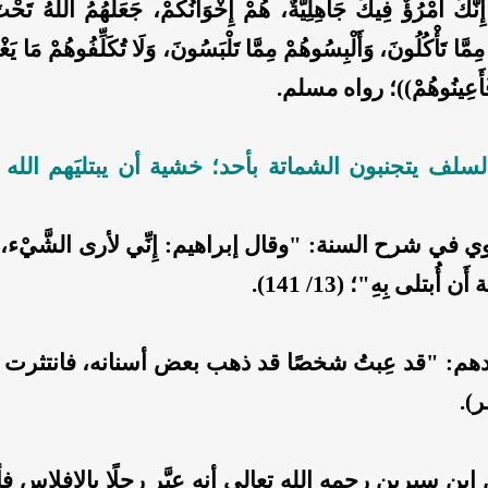
، إِنَّكَ امْرُؤٌ فِيكَ جَاهِلِيَّةٌ، هُمْ إِخْوَانُكُمْ، جَعَلَهُمُ اللهُ تَحْت
مَّا تَأْكُلُونَ، وَأَلْبِسُوهُمْ مِمَّا تَلْبَسُونَ، وَلَا تُكَلِّفُوهُمْ مَا يَغْل
ْ فَأَعِينُوهُمْ))؛ رواه مسلم.
سلف يتجنبون الشماتة بأحد؛ خشية أن يبتليَهم الله ت
ي في شرح السنة: "وقال إبراهيم: إِنِّي لأرى الشَّيْء، 
ن أُبتلى بِهِ"؛ (13/ 141).
هم: "قد عِبتُ شخصًا قد ذهب بعض أسنانه، فانتثرت 
).
ابن سيرين رحمه الله تعالى أنه عيَّر رجلًا بالإفلاس 