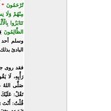
تُرْحَمُونَ
*
يَ
مِنْهُمْ وَلَا نِ
تَنَابَزُوا بِالْ
الظَّالِمُونَ
﴾
وسلم أحد ال
البادئ بذلك.
فقد روى جابر
رَأْيِهِ، لَا يَ
صَلَّى اللهُ عَل
تَقُلْ: عَلَيْكَ 
قُلْتُ: أَنْتَ ر