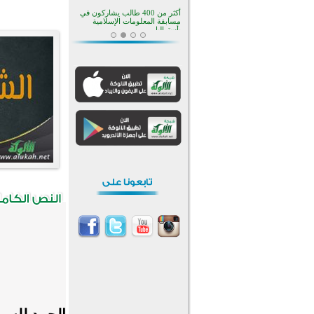
افتتاح تاريخي لأول مسجد في بلييفليا
بالجبل الأسود منذ أكثر من قرن
منطقة ريبوفسي تحتفل بميلاد
مسجد جديد في أجواء إيمانية مميزة
أكبر مشروع إسلامي في ريف
أستراليا يفتتح أبوابه بعد سنوات من
العمل والعطاء
القرآن والتربية في صدارة البرامج
الصيفية للمسلمين في بينزا
وساراتوف وموردوفيا هذا العام
اختتام الدورة التاسعة لمسابقة حفظ
وتلاوة القرآن الكريم في أزناكاييف
أكثر من 100 شخص يتعرفون على
الإسلام خلال يوم المسجد المفتوح
في ميلفيل
اختتام منافسات قرآنية متميزة في
بنغلاديش بمشاركة 3000 متسابق