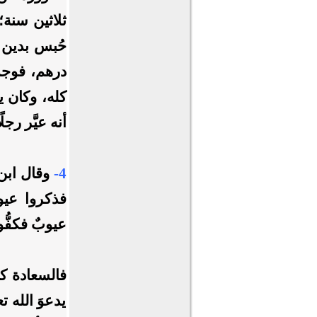
حُبس بدين ر
درهم، فوجد 
كله، وكان يق
أنه عيَّر رجل
4-
وقال ابن
فذكروا عيوب
عيوبٌ فكفُّو
فالسعادة ك
يدعوَ الله ت