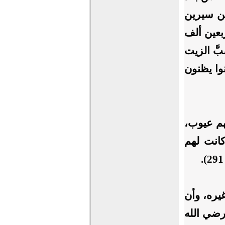
صته أن محمد بن سيرين
ربعين ألف
َّ الزيت
نوا يظنون
هم عيوب،
كانت لهم
يره، وأن
 رضي الله