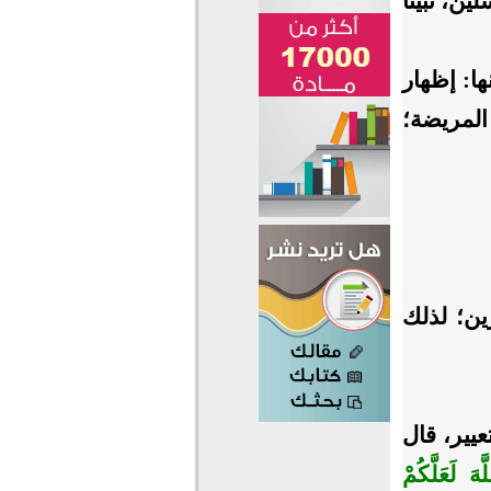
ين، نبينا
ا: إظهار
المريضة؛
ين؛ لذلك
يير، قال
هَ لَعَلَّكُمْ