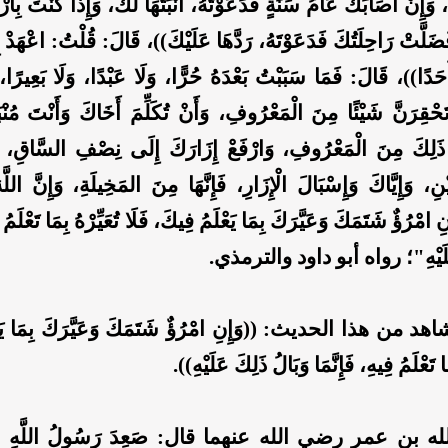
وَإِنْ أَصَابَكَ عَامُ سَنَةٍ فَدَعَوْتَهُ، أَنْبَتَهَا لَكَ، وَإِذَا كُنْتَ بِأَ
فَضَلَّتْ رَاحِلَتُكَ فَدَعَوْتَهُ، رَدَّهَا عَلَيْكَ))، قَالَ: قُلْتُ: اعْهَدْ إ
أَحَدًا))، قَالَ: فَمَا سَبَبْتُ بَعْدَهُ حُرًّا، وَلَا عَبْدًا، وَلَا بَعِيرًا
حْقِرَنَّ شَيْئًا مِنَ الْمَعْرُوفِ، وَأَنْ تُكَلِّمَ أَخَاكَ وَأَنْتَ مُنْبَ
ذَلِكَ مِنَ الْمَعْرُوفِ، وَارْفَعْ إِزَارَكَ إِلَى نِصْفِ السَّاقِ، فَ
ْنِ، وَإِيَّاكَ وَإِسْبَالَ الْإِزَارِ، فَإِنَّهَا مِنَ المَخِيلَةِ، وَإِنَّ اللَّ
ِ امْرُؤٌ شَتَمَكَ وَعَيَّرَكَ بِمَا يَعْلَمُ فِيكَ، فَلَا تُعَيِّرْهُ بِمَا تَعْلَمُ فِ
 عَلَيْهِ"؛ رواه أبو داود والترمذي.
 من هذا الحديث: ((وَإِنِ امْرُؤٌ شَتَمَكَ وَعَيَّرَكَ بِمَا يَعْ
مَا تَعْلَمُ فِيهِ، فَإِنَّمَا وَبَالُ ذَلِكَ عَلَيْهِ)).
 بن عمر رضي الله عنهما قال: صَعِدَ رَسُولُ اللَّهِ صَلّ