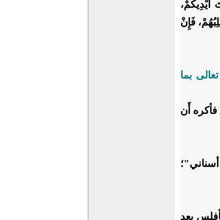
َ أَيْدِيكُمْ،
ِبُهُمْ، فَإِنْ
عالى بما
فأكره أَن
أسناني"؛
فأفلس بعد