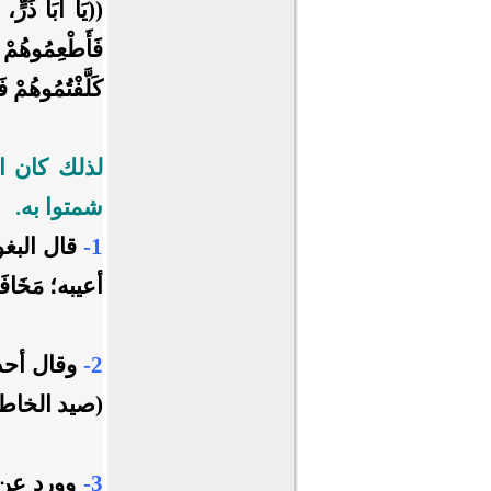
((يَا أَبَا ذَرٍّ
فَأَطْعِمُوهُمْ مِ
كَلَّفْتُمُوهُم
لذلك كان ال
شمتوا به.
1-
قال البغو
أعيبه؛ مَخَافَة أَ
2-
وقال أحد
(صيد الخاطر
3-
وورد عن 