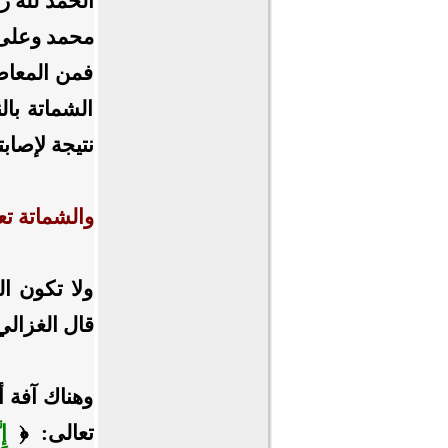
الحمد لله ر
محمد وعلى آ
فمن المعاصي
الشماتة با
نتيجة لإصاب
والشماتة تع
ولا تكون ال
قال الغزالي
وهناك آفة أ
تعالى:
﴿
إِ