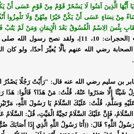
ا أَيُّهَا الَّذِينَ آمَنُوا لَا يَسْخَرْ قَوْمٌ مِنْ قَوْمٍ عَسَى أَنْ يَكُ
سَاءٌ مِنْ نِسَاءٍ عَسَى أَنْ يَكُنَّ خَيْرًا مِنْهُنَّ وَلَا تَلْمِزُوا أَنْ
أَلْقَابِ بِئْسَ الِاسْمُ الْفُسُوقُ بَعْدَ الْإِيمَانِ وَمَنْ لَمْ يَتُبْ فَ
[الحجرات: 10، 11]، ولقد نصح رسول الله صل
صحابة رضي الله عنهم بألَّا يُعيِّرَ أحدًا، ولو كان ا
 بن سليم رضي الله عنه قال: "رَأَيْتُ رَجُلًا يَصْدُرُ الن
قُولُ شَيْئًا إِلَّا صَدَرُوا عَنْهُ، قُلْتُ: مَنْ هَذَا؟ قَالُوا: هَذَا رَ
َيْهِ وَسَلَّمَ، قُلْتُ: عَلَيْكَ السَّلَامُ يَا رَسُولَ اللَّهِ، مَرَّتَيْن
السَّلَامُ، فَإِنَّ عَلَيْكَ السَّلَامُ تَحِيَّةُ الْمَيِّتِ، قُلْ: السَّلَامُ عَ
َسُولُ اللَّهِ؟ قَالَ: ((أَنَا رَسُولُ اللَّهِ الَّذِي إِذَا أَصَابَكَ ضُرٌّ 