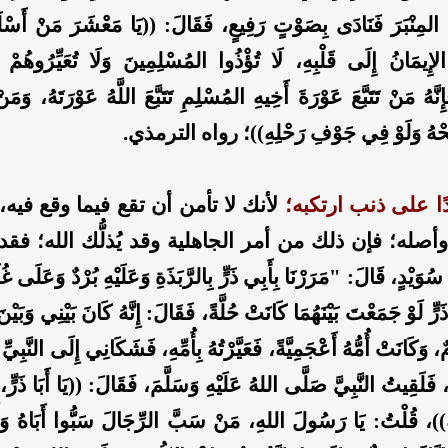
مَ المِنْبَرَ فَنَادَى بِصَوْتٍ رَفِيعٍ، فَقَالَ: ((يَا مَعْشَرَ مَنْ أَسْلَم
إِيمَانُ إِلَى قَلْبِهِ، لَا تُؤْذُوا المُسْلِمِينَ وَلَا تُعَيِّرُوهُمْ وَلَ
نَّهُ مَنْ تَتَبَّعَ عَوْرَةَ أَخِيهِ المُسْلِمِ تَتَبَّعَ اللَّهُ عَوْرَتَهُ، وَمَنْ تَ
ضَحْهُ وَلَوْ فِي جَوْفِ رَحْلِهِ))؛ رواه الترمذي.
حدًا على ذنب ارتكبه؛
لأنك لا تأمن أن تقع فيما وقع فيه، و
صله؛ فإن ذلك من أمر الجاهلية وقد يُذلُّك الله؛ فقد 
سُوَيْدٍ، قَالَ: "مَرَرْنَا بِأَبِي ذَرٍّ بِالرَّبَذَةِ وَعَلَيْهِ بُرْدٌ وَعَلَى غُلَ
ا ذَرٍّ لَوْ جَمَعْتَ بَيْنَهُمَا كَانَتْ حُلَّةً، فَقَالَ: إِنَّهُ كَانَ بَيْنِي وَبَي
، وَكَانَتْ أُمُّهُ أَعْجَمِيَّةً، فَعَيَّرْتُهُ بِأُمِّهِ، فَشَكَانِي إِلَى النَّبِي
، فَلَقِيتُ النَّبِيَّ صَلَّى اللهُ عَلَيْهِ وَسَلَّمَ، فَقَالَ: ((يَا أَبَا ذَرٍّ، 
ةٌ))، قُلْتُ: يَا رَسُولَ اللهِ، مَنْ سَبَّ الرِّجَالَ سَبُّوا أَبَاهُ وَأُ