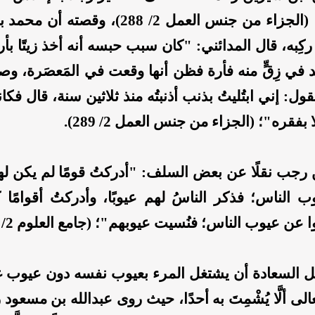
ثلاثين سنة؛ (الجزاء من جنس العمل 2/ 288)، وق
كِبه، قال المدائني: "كان سبب حبسه أنه أخذ زيتًا بأ
في زِقٍّ منه فأرة فظن أنها وقعت في المَعصَرة، وصب
ول: إني ابتُليتُ بذنب أذنبتُه منذ ثلاثين سنة، قال فكا
ًا بفقره"؛ (الجزاء من جنس العمل 2/ 289).
 رجب نقلًا عن بعض السلف: "أدركتُ قومًا لم يكن ل
 الناس؛ فذكر الناسُ لهم عيوبًا، وأدركتُ أقوامًا 
ا عن عيوب الناس؛ فنُسيت عيوبهم"؛ (جامع العلوم 2/ 291).
ل السعادة أن يشتغل المرء بعيوب نفسه دون عيوب غ
عالى ألَّا يُشْمِتَ به أحدًا، حيث روى عبدالله بن مسعود