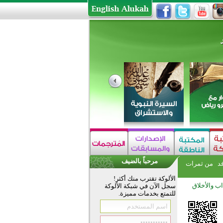
مرحباً بالضيف
فد
من ثمرات
الألوكة تقترب منك أكثر!
اب والأخلاق
سجل الآن في شبكة الألوكة
للتمتع بخدمات مميزة.