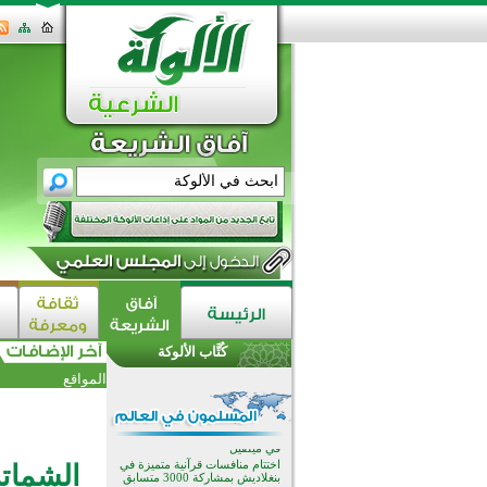
القرآن والتربية في صدارة البرامج
الصيفية للمسلمين في بينزا
وساراتوف وموردوفيا هذا العام
اختتام الدورة التاسعة لمسابقة حفظ
وتلاوة القرآن الكريم في أزناكاييف
كُتَّاب الألوكة
أكثر من 100 شخص يتعرفون على
المواقع
الإسلام خلال يوم المسجد المفتوح
في ميلفيل
اختتام منافسات قرآنية متميزة في
بنغلاديش بمشاركة 3000 متسابق
أكثر من 400 طالب يشاركون في
الشمات
مسابقة المعلومات الإسلامية
بأستراليا