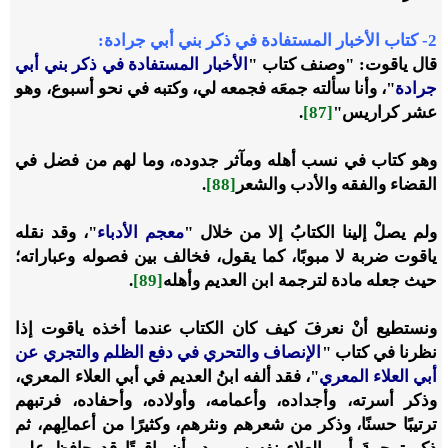
2
-
كتاب الأخبار المستفادة في ذكر بني أبي جرادة:
قال ياقوت: "وصنف كتاب "
الأخبار المستفادة في ذكر بني أبي
جرادة
"، وأنا سألته جمعَه فجمعه لي، وكتبه في نحو أسبوع، وهو
عشر كراريس"
[87]
.
وهو كتاب في نسب أهله ومآثر جدوده، وما لهم من فضل في
القضاء والفقه والأدب والشعر
[88]
.
ولم يصلْ إلينا الكتابُ إلا من خلال "
معجم الأدباء
"، وقد نقله
ياقوت ضربة لا مبوبًا، كما يقول، فخالف بين فصوله وعباراته؛
حيث جعله مادة لترجمة ابن العديم وأهله
[89]
.
ونستطيع أنْ نعرفَ كيف كان الكتاب عندما أخذه ياقوت إذا
نظرنا في كتاب "
الإنصاف والتحري في دفع الظلم والتجري عن
أبي العلاء المعري
"، فقد ألفه ابنُ العديم في أبي العلاء المعري،
وذكر أسرته، وأجداده، وأعمامه، وأولاده، وأحفاده، فرتبهم
ترتيبًا حسنًا، وذكر من شعرهم ونثرهم، وكثيرًا من أعمالِهم، ثم