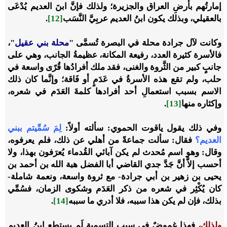
إمارتُهم بأرضِ العراق والجزيرة؛ ولذلك فإنَّ ابنَ العديم يُدْعَى
بالعقيلي، وبذلك يكون ابنُ العديم عربِيَّ النَّسَب
[12]
.
وكانت لآل جرادة محلة في البصرة تُسمَّى "
محلة بني عقيل
"،
فالأسرة كثيرة العدد، رفيعة المكانة، عظيمةُ الجانب، وهي على
جانبٍ كبير من الثَّروة والغنى، فقد ملك أفرادُها قُرًى واسعة في
حلب، ولم تقع هذه الأسرةُ في عَدَمٍ أو فَاقة؛ وإنَّما كان ذلك
الاسم بسبب استعمالِ أحد أفرادها كلمةَ العَدَم في شعره،
وإكثاره منها
[13]
.
وفي ذلك يقول ياقوت الحموي: سألته أولاً:
لِمَ سُمِّيتم ببني
العديم؟
فقال: سألت جماعةً من أهلي عن ذلك، فلم يعرفوه،
وقال: وهو اسم مُحدث لم يكن آبائي القُدماء يُعرَفون بهذا، ولا
أحسب إلاَّ أنَّ جَدَّ جدي القاضي أبا الفضل هبة الله بن أحمد بن
يحيى بن زهير بن أبي جرادة- مع ثروة واسعة، ونعمة شاملة-
كان يُكْثِر في شعره من ذكر العَدَم وشكوى الزمان، فسُمِّي
بذلك، فإن لم يكن هذا سببه، فلا أدري ما سببه
[14]
.
ولذلك،
فهذا غموضٌ في سبب التسمية لَم يستطعِ ابنُ العديم