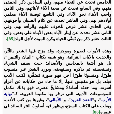
الخامس تَحدث عن النجباء منهم، وفي السادس ذكر الحمقى
منهم، وفي السابع تحدث عن محبة الآباء لأبنائهم، وفي الثامن
واجب الأبناء نحو الآباء، وفي التاسع توصية الآباء معلمي
أولادهم بهم، وفي العاشر تحدث عن كلام الصبيان وأجوبتهم،
وفي الحادي عشر عرض للخوف عليهم والرأفة بهم، وفي
الثاني عشر تحدث عن إيثار الآباء بعض الأبناء على بعض، وفي
الثالث عشر ذكر من تَمَنَّى الحياة وكره الموت لأجل الولد
[85]
.
وهذه الأبواب قصيرة وموجزة، وقد مزج فيها الشعر بالنَّثْر،
والحديث بالآيات القرآنية، وهو شبيه بكتابِ "البيان والتبيين"،
بل هو أشبهُ بالمحاسن والأضداد؛ حيث يصف الشيءَ،
ويَستحسنه ثم يذكره ويستهجنه، ويورد الشعرَ غير منسوب
طورًا، ومنسوبًا طورًا آخر، فهو صورة مُصَغَّرة لكتب الأدب
قبله، بل هو مقتبس عنها، إلا ما جاء من حكايات عن أفرادِ
أسرته، وما حدثه أساتذةُ ومشايخُ عصرِه، فهو بذلك مكمل
للموسوعات الأدبية، التي تزخَر بها مكتبتنا العربية، كـ"
نهاية
الأرب
"، و"
العقد الفريد
"، و"
الأمالي
"، وغيرها من كتب الأدب،
ويغلب على الكتاب السجع، ويظهر فيه أسلوبُ النثر السائد في
عصره
[86]
.