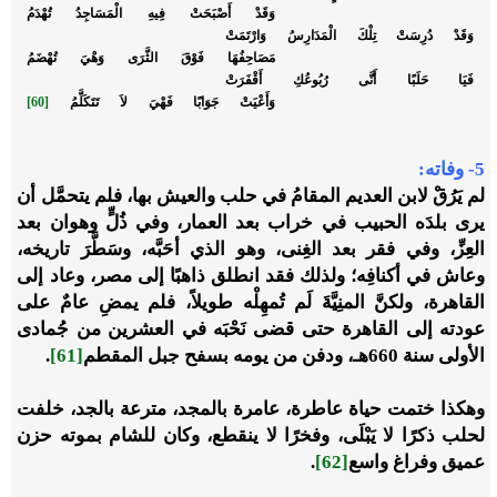
وَقَدْ أَصْبَحَتْ فِيهِ الْمَسَاجِدُ تُهْدَمُ
وَقَدْ دُرِسَتْ تِلْكَ الْمَدَارِسُ وَارْتَمَتْ
مَصَاحِفُهَا فَوْقَ الثَّرَى وَهْيَ تُهْضَمُ
فَيَا حَلَبًا أَنَّى رُبُوعُكِ أَقْفَرَتْ
وَأَعْيَتْ جَوَابًا فَهْيَ لاَ تَتَكَلَّمُ
[60]
5
-
وفاته:
لم يَرُقْ لابن العديم المقامُ في حلب والعيش بها، فلم يتحمَّل أن
يرى بلدَه الحبيب في خراب بعد العمار، وفي ذُلٍّ وهوان بعد
العِزِّ، وفي فقر بعد الغِنى، وهو الذي أحَبَّه، وسَطَّرَ تاريخه،
وعاش في أكنافِه؛ ولذلك فقد انطلق ذاهبًا إلى مصر، وعاد إلى
القاهرة، ولكنَّ المنِيَّةَ لَم تُمهِلْه طويلاً، فلم يمضِ عامٌ على
عودته إلى القاهرة حتى قضى نَحْبَه في العشرين من جُمادى
الأولى سنة 660هـ، ودفن من يومه بسفح جبل المقطم
[61]
.
وهكذا ختمت حياة عاطرة، عامرة بالمجد، مترعة بالجد، خلفت
لحلب ذكرًا لا يَبْلَى، وفخرًا لا ينقطع، وكان للشام بموته حزن
عميق وفراغ واسع
[62]
.