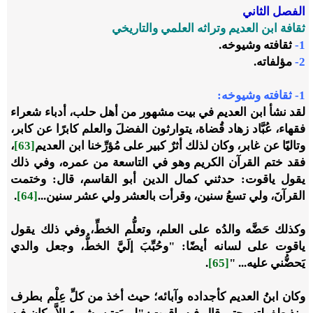
الفصل الثاني
ثقافة ابن العديم وتراثه العلمي والتاريخي
1-
ثقافته وشيوخه.
2-
مؤلفاته.
1- ثقافته وشيوخه:
لقد نشأ ابن العديم في بيت مشهور من أهل حلب، أدباء شعراء
فقهاء، عُبَّاد زهاد قُضاة، يتوارثون الفضلَ والعلم كابرًا عن كابر،
وتاليًا عن غابر، وكان لذلك أثرٌ كبير على مُؤرِّخنا ابن العديم
[63]
،
فقد ختم القرآن الكريم وهو في التاسعة من عمره، وفي ذلك
يقول ياقوت: حدثني كمال الدين أبو القاسم، قال: وختمت
القرآنَ، ولي تسعُ سنين، وقرأت بالعشر ولي عشر سنين...
[64]
.
وكذلك حَضَّه والدُه على العلم، وتعلُّم الخطِّ، وفي ذلك يقول
ياقوت على لسانه أيضًا: "وحُبِّبَ إلَيَّ الخطُّ، وجعل والدي
يَحضُّني عليه... "
[65]
.
وكان ابنُ العديم كأجداده وآبائه؛ حيث أخذ من كلِّ عِلْم بطرف