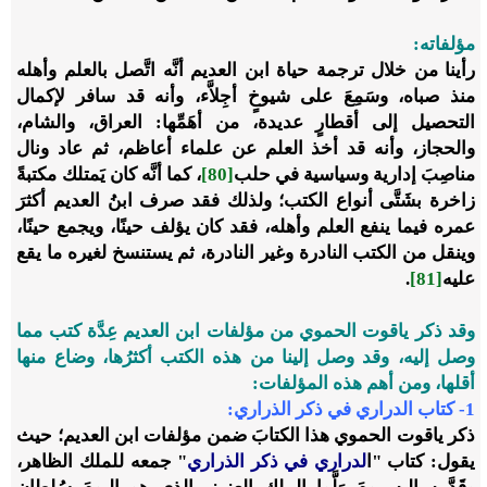
مؤلفاته:
رأينا من خلال ترجمة حياة ابن العديم أنَّه اتَّصل بالعلم وأهله
منذ صباه، وسَمِعَ على شيوخٍ أجِلاَّء، وأنه قد سافر لإكمال
التحصيل إلى أقطارٍ عديدة، من أهَمِّها: العراق، والشام،
والحجاز، وأنه قد أخذ العلم عن علماء أعاظم، ثم عاد ونال
مناصِبَ إدارية وسياسية في حلب
[80]
، كما أنَّه كان يَمتلك مكتبةً
زاخرة بشَتَّى أنواع الكتب؛ ولذلك فقد صرف ابنُ العديم أكثرَ
عمره فيما ينفع العلم وأهله، فقد كان يؤلف حينًا، ويجمع حينًا،
وينقل من الكتب النادرة وغير النادرة، ثم يستنسخ لغيره ما يقع
عليه
[81]
.
وقد ذكر ياقوت الحموي من مؤلفات ابن العديم عِدَّة كتب مما
وصل إليه، وقد وصل إلينا من هذه الكتب أكثرُها، وضاع منها
أقلها، ومن أهم هذه المؤلفات:
1
-
كتاب الدراري في ذكر الذراري:
ذكر ياقوت الحموي هذا الكتابَ ضمن مؤلفات ابن العديم؛ حيث
يقول: كتاب "ا
لدراري في ذكر الذراري
" جمعه للملك الظاهر،