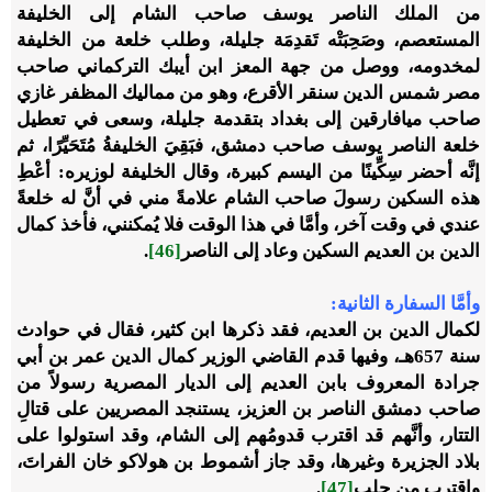
من الملك الناصر يوسف صاحب الشام إلى الخليفة
المستعصم، وصَحِبَتْه تَقدِمَة جليلة، وطلب خلعة من الخليفة
لمخدومه، ووصل من جهة المعز ابن أيبك التركماني صاحب
مصر شمس الدين سنقر الأقرع، وهو من مماليك المظفر غازي
صاحب ميافارقين إلى بغداد بتقدمة جليلة، وسعى في تعطيل
خلعة الناصر يوسف صاحب دمشق، فبَقِيَ الخليفةُ مُتَحَيِّرًا، ثم
إنَّه أحضر سِكِّينًا من اليسم كبيرة، وقال الخليفة لوزيره: أعْطِ
هذه السكين رسولَ صاحب الشام علامةً مني في أنَّ له خلعةً
عندي في وقت آخر، وأمَّا في هذا الوقت فلا يُمكنني، فأخذ كمال
الدين بن العديم السكين وعاد إلى الناصر
[46]
.
وأمَّا السفارة الثانية:
لكمال الدين بن العديم، فقد ذكرها ابن كثير، فقال في حوادث
سنة 657هـ، وفيها قدم القاضي الوزير كمال الدين عمر بن أبي
جرادة المعروف بابن العديم إلى الديار المصرية رسولاً من
صاحب دمشق الناصر بن العزيز، يستنجد المصريين على قتالِ
التتار، وأنَّهم قد اقترب قدومُهم إلى الشام، وقد استولوا على
بلاد الجزيرة وغيرها، وقد جاز أشموط بن هولاكو خان الفراتَ،
واقترب من حلب
[47]
.