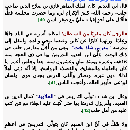
قال ابن العديم: كان الملك الظاهر غازي بن صلاح الدين صاحب
حلب- رحمه الله- كثيرَ الإكرام لي، وما حضرت مَجلسَه قطُّ،
فأَقْبَل على أحدٍ إقبالَه عليَّ مع صِغَر السن
[40]
.
فالرجل كان مقربًا من السلطان؛
لمكانةِ أسرته في البلد جاهًا
وعِلمًا، ورثهما كابرًا عن كابر، وعندما توفي والده، وانتقل إلى
مدرسة
"مدرس شاذ بخت"
- وهي من أجَلِّ مدارس حلب في
ذلك الوقت- وُلِّيَ ابن العديم التدريسَ بها في ذي الحجة سنة
616هـ، وعمره يومئذ ثمانٍ وعشرون سنة، هذا وجلس أعمر ما
كان بالعلماء والمشايخ، والفضلاء الرواسخ، إلا أنَّه رُئِي أهلاً
لذلك دون غيره، وتصدَّر وألْقَى الدرس بجنان قوي، ولسان
لوذعي، فأبهر العالم، وأعجب الناس
[41]
.
وقال ابن شداد: تولَّى التدريس في "
الحلاوية
" كمال الدين بن
العديم، ولَم يزل مُدرسًا بها حتى كُتِبَ عليه الجلاء مع مَن كتب
عليه من أهل حلب
[42]
.
ولا شَكَّ في أنَّ ابنَ العديم كان يتولَّى التدريسَ في أعظمِ