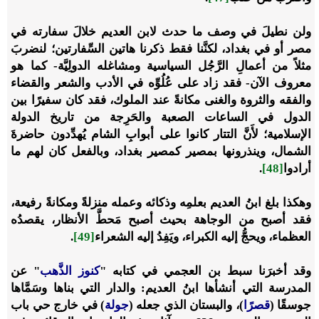
ولن نطيلَ في وصف ما حدث لابن العديم خلالَ سفارته في
مصر أو في بغداد،
لكنَّنا فقط ذكرنا هاتين السِّفارتين؛ لنضربَ
مثلاً من أعمالِ الرَّجُل السياسية ومشاغله الدولِيَّة- كما هو
معروف الآن- فقد زاد على عُلُوِّه في الأدب والشعر والقضاء
والفقه والثروة والغنى مكانةً عند الملوك، فقد كان سفيرًا بين
الدول في الساعات الصعبة والحَرِجة من تاريخ الدولة
الإسلامية؛ لأَنَّ التتار كانوا على أبوابِ الشام يُهدِّدون حاضرةَ
الشمال، وينذرونها بمصير كمصير بغداد، وبالفعل كان لهم ما
أرادوا
[48]
.
وهكذا بلغ ابنُ العديم بعلمِه وذكائه وعمله منزلةً ومكانةً رفيعة،
فقد أصبح من الوجاهة بحيث أصبح مَحطَّ الأنظار، يقصدُه
العظماء، ويحجُّ إليه الكبراء، ويَفِدُ إليه الشعراء
[49]
.
وقد أخبرَنا سبط بن العجمي في كتابه "
كنوز الذَّهب
" عن
المدرسة التي أنشأها ابنُ العديم: والدار التي بناها وسَمَّاها
جوسقًا (
قصرًا
)، والبستان الذي جعله (
جولة
) في خارج حي باب