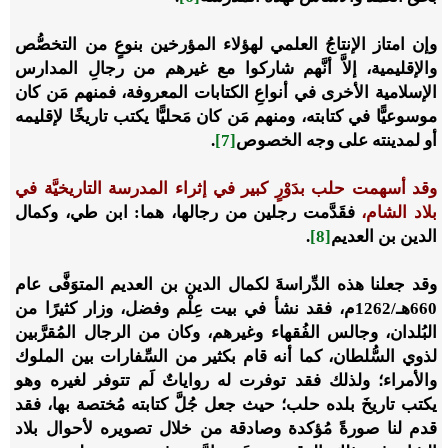
وإن امتاز الإنتاجُ العلمي لهؤلاء المؤرخين بنوعٍ من التخصُّص
والإقليمية،
إلاَّ أنَّهم شاركوا مع غيرهم من رجالِ المدارس
الإسلامية الأخرى في أنواعِ الكتابات المعروفة، فمنهم مَن كان
موسوعيًّا في كتابته، ومنهم مَن كان مَحليًّا يكتب تاريخًا لإقليمه
أو لمدينته على وجه الخصوص
[7]
.
وقد أسهمت حلب بدَوْرٍ كبير في إثراء المدرسة التاريخيَّة في
بلاد الشام،
فقَدَّمت رجلين من رجالها، هما: ابن طي، وكمال
الدين بن العديم
[8]
.
وقد جعلنا هذه الدِّراسةَ لكمال الدين بن العديم المتوَفَّى عام
660هـ/1262م، فقد نشأ في بيت عِلْم وفضل، وزار كثيرًا من
البُلدان، وجالس الفُقهاء وغيرهم، وكان من الرجال المُقرَّبين
لذوي السُّلطان، كما أنه قام بكثير من السِّفارات بين الملوك
والأمراء؛ ولذلك فقد توفرت له رواياتٌ لَم تتوفر لغيره وهو
يكتب تاريخَ بلده حلب؛ حيث جعل جُلَّ كتابته مُختصة بها، فقد
قدم لنا صورةً مُؤكدة وصادقة من خلال تصويره لأحوال بلاد