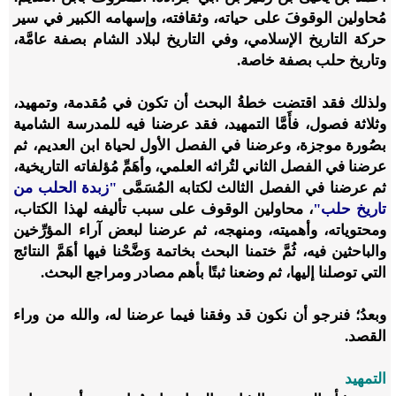
مُحاولين الوقوفَ على حياته، وثقافته، وإسهامه الكبير في سير
حركة التاريخ الإسلامي، وفي التاريخ لبلاد الشام بصفة عامَّة،
وتاريخ حلب بصفة خاصة.
ولذلك فقد اقتضت خطةُ البحث أن تكون في مُقدمة، وتمهيد،
وثلاثة فصول، فأَمَّا التمهيد، فقد عرضنا فيه للمدرسة الشامية
بصُورة موجزة، وعرضنا في الفصل الأول لحياة ابن العديم، ثم
عرضنا في الفصل الثاني لتُراثه العلمي، وأهَمِّ مُؤلفاته التاريخية،
ثم عرضنا في الفصل الثالث لكتابه المُسَمَّى
"زبدة الحلب من
تاريخ حلب"
، محاولين الوقوف على سبب تأليفه لهذا الكتاب،
ومحتوياته، وأهميته، ومنهجه، ثم عرضنا لبعض آراء المؤرِّخين
والباحثين فيه، ثُمَّ ختمنا البحث بخاتمة وَضَّحْنا فيها أهَمَّ النتائج
التي توصلنا إليها، ثم وضعنا ثبتًا بأهم مصادر ومراجع البحث.
وبعدُ؛ فنرجو أن نكون قد وفقنا فيما عرضنا له، والله من وراء
القصد.
التمهيد