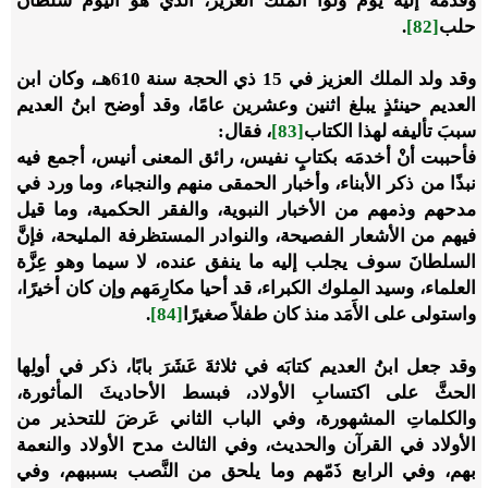
وقَدَّمه إليه يومَ وَلَّوا الملك العزيز، الذي هو اليومَ سُلطان
حلب
[82]
.
وقد ولد الملك العزيز في 15 ذي الحجة سنة 610هـ، وكان ابن
العديم حينئذٍ يبلغ اثنين وعشرين عامًا، وقد أوضح ابنُ العديم
سببَ تأليفه لهذا الكتاب
[83]
، فقال:
فأحببت أنْ أخدمَه بكتابٍ نفيس، رائق المعنى أنيس، أجمع فيه
نبذًا من ذكر الأبناء، وأخبار الحمقى منهم والنجباء، وما ورد في
مدحهم وذمهم من الأخبار النبوية، والفقر الحكمية، وما قيل
فيهم من الأشعار الفصيحة، والنوادر المستظرفة المليحة، فإنَّ
السلطانَ سوف يجلب إليه ما ينفق عنده، لا سيما وهو عِزَّة
العلماء، وسيد الملوك الكبراء، قد أحيا مكارِمَهم وإن كان أخيرًا،
واستولى على الأَمَد منذ كان طفلاً صغيرًا
[84]
.
وقد جعل ابنُ العديم كتابَه في ثلاثةَ عَشَرَ بابًا، ذكر في أولِها
الحثَّ على اكتسابِ الأولاد، فبسط الأحاديثَ المأثورة،
والكلماتِ المشهورة، وفي الباب الثاني عَرضَ للتحذير من
الأولاد في القرآن والحديث، وفي الثالث مدح الأولاد والنعمة
بهم، وفي الرابع ذَمّهم وما يلحق من النَّصب بسببهم، وفي