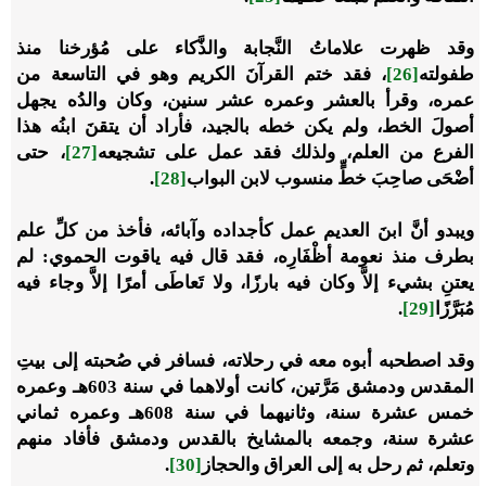
وقد ظهرت علاماتُ النَّجابة والذَّكاء على مُؤرخنا منذ
طفولته
[26]
، فقد ختم القرآنَ الكريم وهو في التاسعة من
عمره، وقرأ بالعشر وعمره عشر سنين، وكان والدُه يجهل
أصولَ الخط، ولم يكن خطه بالجيد، فأراد أن يتقنَ ابنُه هذا
الفرع من العلم، ولذلك فقد عمل على تشجيعه
[27]
، حتى
أضْحَى صاحِبَ خطٍّ منسوب لابن البواب
[28]
.
ويبدو أنَّ ابنَ العديم عمل كأجداده وآبائه، فأخذ من كلِّ علم
بطرف منذ نعومة أظْفَارِه، فقد قال فيه ياقوت الحموي: لم
يعتنِ بشيء إلاَّ وكان فيه بارزًا، ولا تَعاطَى أمرًا إلاَّ وجاء فيه
مُبَرَّزًا
[29]
.
وقد اصطحبه أبوه معه في رحلاته، فسافر في صُحبته إلى بيتِ
المقدس ودمشق مَرَّتين، كانت أولاهما في سنة 603هـ وعمره
خمس عشرة سنة، وثانيهما في سنة 608هـ وعمره ثماني
عشرة سنة، وجمعه بالمشايخ بالقدس ودمشق فأفاد منهم
وتعلم، ثم رحل به إلى العراق والحجاز
[30]
.