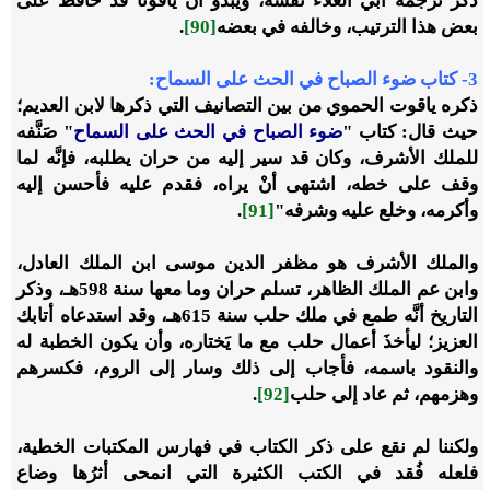
ذكر ترجمةَ أبي العلاء نفسه، ويبدو أن ياقوتًا قد حافظ على
بعض هذا الترتيب، وخالفه في بعضه
[90]
.
3
-
كتاب ضوء الصباح في الحث على السماح:
ذكره ياقوت الحموي من بين التصانيف التي ذكرها لابن العديم؛
حيث قال: كتاب "
ضوء الصباح في الحث على السماح
" صَنَّفه
للملك الأشرف، وكان قد سير إليه من حران يطلبه، فإنَّه لما
وقف على خطه، اشتهى أنْ يراه، فقدم عليه فأحسن إليه
وأكرمه، وخلع عليه وشرفه"
[91]
.
والملك الأشرف هو مظفر الدين موسى ابن الملك العادل،
وابن عم الملك الظاهر، تسلم حران وما معها سنة 598هـ، وذكر
التاريخ أنَّه طمع في ملك حلب سنة 615هـ، وقد استدعاه أتابك
العزيز؛ ليأخذَ أعمال حلب مع ما يَختاره، وأن يكون الخطبة له
والنقود باسمه، فأجاب إلى ذلك وسار إلى الروم، فكسرهم
وهزمهم، ثم عاد إلى حلب
[92]
.
ولكننا لم نقع على ذكر الكتاب في فهارس المكتبات الخطية،
فلعله فُقد في الكتب الكثيرة التي انمحى أثرُها وضاع