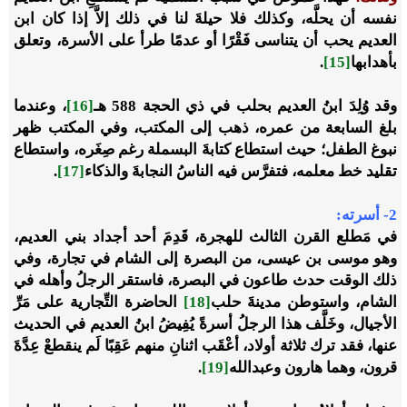
نفسه أن يحلَّه، وكذلك فلا حيلةَ لنا في ذلك إلاَّ إذا كان ابن
العديم يحب أن يتناسى فَقْرًا أو عدمًا طرأ على الأسرة، وتعلق
بأهدابها
[15]
.
وقد وُلِدَ ابنُ العديم بحلب في ذي الحجة 588 هـ
[16]
، وعندما
بلغ السابعة من عمره، ذهب إلى المكتب، وفي المكتب ظهر
نبوغ الطفل؛ حيث استطاع كتابةَ البسملة رغم صِغَره، واستطاع
تقليد خط معلمه، فتفرَّس فيه الناسُ النجابةَ والذكاء
[17]
.
2- أسرته:
في مَطلع القرن الثالث للهجرة، قَدِمَ أحد أجداد بني العديم،
وهو موسى بن عيسى، من البصرة إلى الشام في تجارة، وفي
ذلك الوقت حدث طاعون في البصرة، فاستقر الرجلُ وأهله في
الشام، واستوطن مدينةَ حلب
[18]
الحاضرة التِّجارية على مَرِّ
الأجيال، وخَلَّف هذا الرجلُ أسرةً يُفِيضُ ابنُ العديم في الحديث
عنها، فقد ترك ثلاثة أولاد، أعْقَب اثنانِ منهم عَقِبًا لَم ينقطعْ عِدَّةَ
قرون، وهما هارون وعبدالله
[19]
.