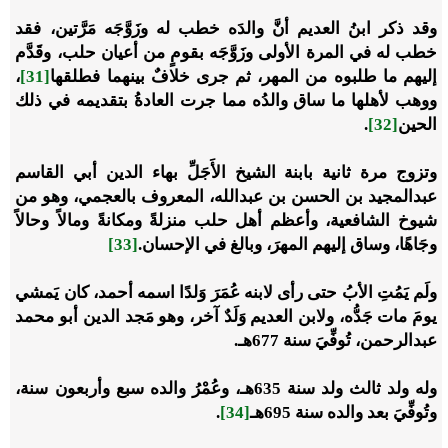
وقد ذكر ابنُ العديم أنَّ والدَه خطب له وزَوَّجَه مَرَّتين، فقد
خطب له في المرة الأولى وزَوَّجَه بقومٍ من أعيان حلب، وقَدَّم
إليهم ما طلبوه من المهر، ثم جرى خلافٌ بينهما فطلقها
[31]
،
ووهب لأهلها ما ساق والدُه مما جرت العادةُ بتقديمه في ذلك
الحين
[32]
.
وتزوج مرة ثانية بابنة الشيخ الأَجَلِّ بهاء الدين أبي القاسم
عبدالمجيد بن الحسن بن عبدالله، المعروف بالعجمي، وهو من
شيوخ الشافعية، وأعظم أهل حلب منزلةً ومكانةً ومالاً وحالاً
وجَاهًا، وساق إليهم المهرَ، وبالغ في الإحسان.
[33]
ولَم يَمُتِ الأبُ حتى رأى لابنه عُمَرَ وَلدًا اسمه أحمد، كان يَمشي
يومَ مات جَدُّه، ولابن العديم وَلَدٌ آخر، وهو مَجد الدين أبو محمد
عبدالرحمن، تُوفِّيَ سنة 677هـ.
وله ولد ثالث ولد سنة 635هـ، وعُمْرُ والده سبع وأربعون سنة،
وتُوفِّيَ بعد والده سنة 695هـ
[34]
.