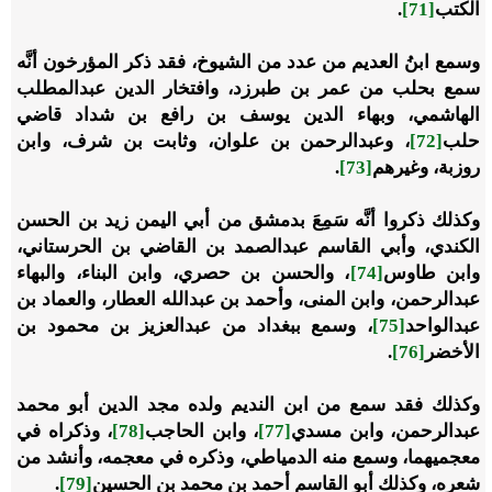
الكتب
[71]
.
وسمع ابنُ العديم من عدد من الشيوخ، فقد ذكر المؤرخون أنَّه
سمع بحلب من عمر بن طبرزد، وافتخار الدين عبدالمطلب
الهاشمي، وبهاء الدين يوسف بن رافع بن شداد قاضي
حلب
[72]
، وعبدالرحمن بن علوان، وثابت بن شرف، وابن
روزبة، وغيرهم
[73]
.
وكذلك ذكروا أنَّه سَمِعَ بدمشق من أبي اليمن زيد بن الحسن
الكندي، وأبي القاسم عبدالصمد بن القاضي بن الحرستاني،
وابن طاوس
[74]
، والحسن بن حصري، وابن البناء، والبهاء
عبدالرحمن، وابن المنى، وأحمد بن عبدالله العطار، والعماد بن
عبدالواحد
[75]
، وسمع ببغداد من عبدالعزيز بن محمود بن
الأخضر
[76]
.
وكذلك فقد سمع من ابن النديم ولده مجد الدين أبو محمد
عبدالرحمن، وابن مسدي
[77]
، وابن الحاجب
[78]
، وذكراه في
معجميهما، وسمع منه الدمياطي، وذكره في معجمه، وأنشد من
شعره، وكذلك أبو القاسم أحمد بن محمد بن الحسين
[79]
.