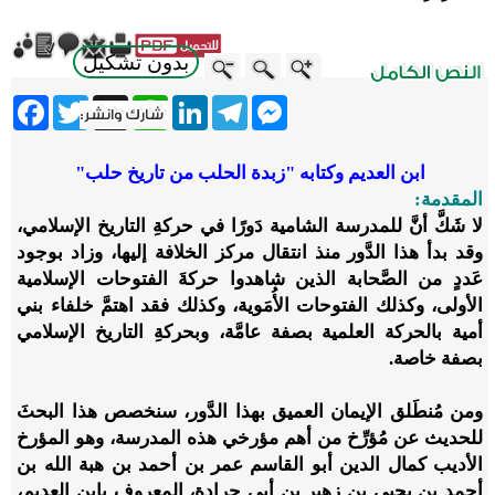
بدون تشكيل
ebook
Twitter
WhatsApp
X
LinkedIn
Telegram
Messenger
ابن العديم وكتابه "زبدة الحلب من تاريخ حلب"
المقدمة:
لا شَكَّ أنَّ للمدرسة الشامية دَورًا في حركةِ التاريخ الإسلامي،
وقد بدأ هذا الدَّور منذ انتقال مركز الخلافة إليها، وزاد بوجود
عَددٍ من الصَّحابة الذين شاهدوا حركةَ الفتوحات الإسلامية
الأولى، وكذلك الفتوحات الأُمَوية، وكذلك فقد اهتمَّ خلفاء بني
أمية بالحركة العلمية بصفة عامَّة، وبحركةِ التاريخ الإسلامي
بصفة خاصة.
ومن مُنطَلق الإيمان العميق بهذا الدَّور،
سنخصص هذا البحثَ
للحديث عن مُؤرِّخ من أهم مؤرخي هذه المدرسة، وهو المؤرخ
الأديب كمال الدين أبو القاسم عمر بن أحمد بن هبة الله بن
أحمد بن يحيى بن زهير بن أبي جرادة، المعروف بابن العديم،