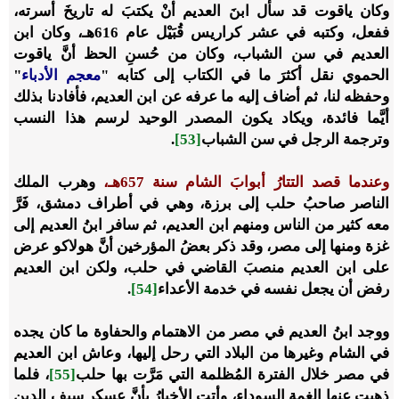
وكان ياقوت قد سأل ابنَ العديم أنْ يكتبَ له تاريخَ أسرته،
ففعل، وكتبه في عشر كراريس قُبَيْل عام 616هـ، وكان ابن
العديم في سن الشباب، وكان من حُسنِ الحظ أنَّ ياقوت
الحموي نقل أكثرَ ما في الكتاب إلى كتابه "
معجم الأدباء
"
وحفظه لنا، ثم أضاف إليه ما عرفه عن ابن العديم، فأفادنا بذلك
أيَّما فائدة، ويكاد يكون المصدر الوحيد لرسم هذا النسب
وترجمة الرجل في سن الشباب
[53]
.
وعندما قصد التتارُ أبوابَ الشام سنة 657هـ،
وهرب الملك
الناصر صاحبُ حلب إلى برزة، وهي في أطراف دمشق، فَرَّ
معه كثير من الناس ومنهم ابن العديم، ثم سافر ابنُ العديم إلى
غزة ومنها إلى مصر، وقد ذكر بعضُ المؤرخين أنَّ هولاكو عرض
على ابن العديم منصبَ القاضي في حلب، ولكن ابن العديم
رفض أن يجعل نفسه في خدمة الأعداء
[54]
.
ووجد ابنُ العديم في مصر من الاهتمام والحفاوة ما كان يجده
في الشام وغيرها من البلاد التي رحل إليها، وعاش ابن العديم
في مصر خلال الفترة المُظلمة التي مَرَّت بها حلب
[55]
، فلما
ذهبت عنها الغمة السوداء، وأتت الأخبارُ بأنَّ عسكر سيف الدين