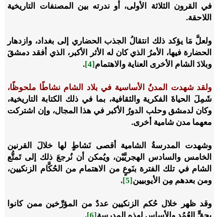
في القرون الثلاثة الأولى، أو ندرته بين المصنفات التاريخية
اللاحقة.
ولعلَّ مَا يؤكد ذلك انتقالُ الجذب الحضاري إلى بغداد، وازدهار
الحضارة فيها، الأمرُ الذي كان له الأثر الأكبر، الذي أفقد دمشقَ
وبلادَ الشام الأخرى العناية والاهتمام
[4]
.
ولقد شهدت المدنُ الأساسية في بلاد الشام نشاطًا ملحوظًا،
شَمِلَ الحياةَ الفكرية والثقافية، بما في ذلك الكتابة التاريخية،
وكان لدمشق وحلب الدورُ الأكبر في هذا المجال، وإن اشتركت
معهما مدن شامية أخرى.
وشهدت المدرسةُ الشامية أقصى نَشاطٍ لها خلالَ القرنين
الخامس والسادس الهجريَّيْن، ويُمكن أن نُرجعَ ذلك إلى تَمتُّع
الشام في تلك الفترة بنَوعٍ من الاهتمام من الحُكَّام الزنكيين،
ومن بعدهم مِن الأيوبيين
[5]
.
وقد ظهر خلال حُكم الزنكيين عددٌ من المؤرِّخين ممن كانوا
بحقٍّ العُمُد والأساس لهذه المدرسة
[6]
.