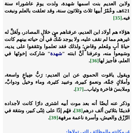
ولابن العديم بنت اسمها شهدة، ولدت يومَ عاشوراء سنة
621هـ، وعُمْرُ أبيها ثلاث وثلاثون سنة، وقد تعلقت بالعلم ونبغت
فيه.
[35]
هؤلاء هم أولاد ابن العديم، عرفناهم من خلالِ المصادر، ولَعَلَّ له
غيرهم مما لم نقف عليه، ولا يوجد شَكٌّ في أن حياته بينهم كانت
حياةَ أبٍ ومُعلم وقاضٍ؛ ولذلك فقد تعلموا وتثقفوا على يديه،
وسَمِعوا منه، وعرفنا أنَّ ابنته "
شهدة
" شاركت إخوتَها في
العلم، فأجيز لها
[36]
.
ويقول ياقوت الحموي عن ابن العديم: رَبُّ ضِياعٍ واسعة،
وأملاكٍ جَمَّة، ونعمةٍ كبيرة، وعبيد كثيرة، وماء وخيل ودوابَّ،
وملابسَ فاخرة وثياب...
[37]
.
وذكر عنه أيضًا أنه بعد موت أبيه اشترى دارًا كانت لأجداده
قديمًا بثلاثين ألف درهم
[38]
، فهُم إذًا على غِنًى كبير، وسَعَة في
الرِّزْق والعيش، وأسرة ناعمة مرفهة
[39]
.
4
-
مكانته والوظائف التي تولاها: