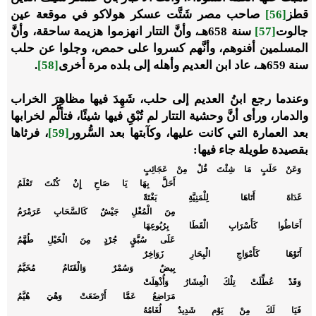
قطز
[56]
صاحب مصر شَتَّت عسكر هولاكو في موقعة عين
جالوت
[57]
سنة 658هـ، وأنَّ التتار انهزموا هزيمة ساحقة، وأنَّ
المسلمين أفنوهم، وأنَّهم كسروا على حمص، وجلوا عن حلب
سنة 659هـ، عاد ابن العديم وأهله إلى بلده مرة أخرى
[58]
.
وعندما رجع ابنُ العديم إلى حلب، شَهِدَ فيها مظاهِرَ الخراب
والدمار، ورأى أنَّ وحشية التتار لم تُبْقِ فيها شيئًا، فتألَّم لخرابها
بعد العمارة التي كانت عليها، وكآبتها بعد السُّرور
[59]
، فرثاها
بقصيدة طويلة جاء فيها:
وَعَنْ حَلَبٍ مَا شِئْتَ قُلْ مِنْ عَجَائِبٍ
أَحَلَّ بِهَا يَا صَاحِ إِنْ كُنْتَ تَعْلَمُ
غَدَاةَ أَتَاهَا لِلْمَنِيَّةِ بَغْتَةً
مِنَ الْمُغْلِ جَيْشٌ كَالسَّحَابِ عَرَمْرَمُ
أَحَاطُوا كَأَسْرَابِ الْقَطَا بِرُبُوعِهَا
عَلَى سُبَّقٍ جُرْدٍ مِنَ الْخَيْلِ طُهَّمُ
أَتَوْهَا كَأَمْوَاجِ الْبِحَارِ زَوَاخِرٌ
بِيضٌ وَسُمْرٌ وَالْقَتَامُ مُخَيَّمُ
وَقَدْ عُطِّلَتْ تِلْكَ الْعِشَارُ وَأُذْهِلَتْ
مَرَاضِعُ عَمَّا أَرْضَعَتْ وَهْيَ هُيَّمُ
فَيَا لَكَ مِنْ يَوْمٍ شَدِيدٌ لُغَامُهُ