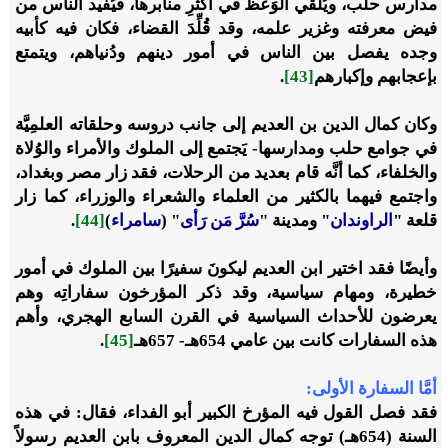
مدارس حلب، ويُلقي الوَعْظَ في أكثرِ منابرها، فيُفيد الناس من
فيض معرفته وغزير علمه، وقد قُلِّدَ القضاء، فكان فيه كأبيه
وجده يفصل بين الناس في أمور دينهم ودُنياهم، ويتمتع
بإعجابهم وإكبارهم
[43]
.
وكان كمال الدين بن العديم إلى جانب دروسه وحلقاته العلمِيَّة
في جوامع حلب ومدارسها- يَجتمع إلى الملوك والأمراء والوُلاة
والخلفاء، كما أنَّه قام بعديد من الرحلات، فقد زار مصر وبغداد،
واجتمع فيهما بالكثير من العلماء والشعراء والوزراء، كما زار
قلعة "
الراوندان
" ومدينة "
سُرَّ مَن رَأى
" (
سامراء
)
[44]
.
وأيضًا فقد اختير ابن العديم ليكونَ سفيرًا بين الملوك في أمور
خطيرة، ومهام سياسية، وقد ذكر المؤرخون سفاراتِه وهم
يعرضون للأحداث السياسية في القرن السابع الهجري، وأهم
هذه السفارات كانت بين عامي 654هـ- 657هـ
[45]
.
أمَّا السفارة الأولى:
فقد فصل القول فيه المؤرخ الكبير أبو الفداء، فقال: في هذه
السنة (654هـ) توجه كمال الدين المعروف بابن العديم رسولاً