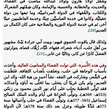
وشغل أولادُ هارون وأولاد عبدالله مناصبَ في القضاء،
والحديث، والخطابة، والحسبة، والإمامة، وكان ضِمْنَهم الشعراءُ،
والكتاب، والفُقهاء في الدولة المرداسِيَّة، وما تبعها من دولة
عقيليَّة، وكانوا في خدمة العباسيِّين حِينًا، وخدمة الفاطميين حينًا
آخر، ثم في خدمة الدولة النورية والصلاحية حتى كان الكمال بن
العديم
[20]
.
ولذلك قال ياقوت الحموي فيهم: وبيت أبي جرادة بَيْتٌ مشهور
من أهلِ حلب، أدباء، شعراء، فقهاء، عُبَّاد، زُهَّاد، قضاة، يتوارثون
الفضلَ كابرًا عن كابر، وتاليًا عن غابر...
[21]
.
وفي هذه الأُسرة- التي تولت القضاءَ والمناصِبَ العالية،
وأخذت
بأسباب الوجاهة في حلب، وتعلقت بأهداب الثقافة، فنَظَمَت
في الشِّعر، وشاركت في الفقه- نشأ أحمد بن هبة الله- والد ابن
العديم- ولم يكن غريبًا أن يتحلى بما تَحَلَّى به آباؤه وأجدادُه،
فقد تَولَّى الخطبةَ بحلب على أيام نور الدين محمود بن زنكي
(553هـ- 569هـ)، وتولَّى الخزانةَ في أيام والده الملك الصالح
إسماعيل (565- 577هـ)، وتولَّى القضاءَ في حلب وأعمالها سنة
575هـ مُدَّةً طويلة، وعزل بعد ذلك سنة 578هـ؛ لأن الدولةَ