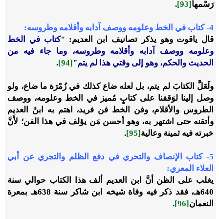
رَسْمها
[93]
.
4
-
كتاب في الخط وعلومه ووصف آدابه وأقلامه وطروسه:
قال ياقوت وهو يذكر تصانيف ابن العديم: "
كتاب في الخط
وعلومه ووصف آدابه وأقلامه وطروسه، وما جاء فيه من
الحديث والحكم، وهو إلى وقتي هذا لم يتم
"
[94]
.
ولَعَلَّ الكتابَ لم يتم، بل لعله ضاع كذلك في زُمْرَة ما ضاع، ولو
وصل إلينا لوَقفنا على كتابٍ مُميز في الخط وعلومه، ووصف
الطروس والأقلام، وفن الخط فن فريد، اهتم به ابنُ العديم
وأتقنه حتى اشتهر به، وهو أحسن مَن يؤلف في هذا الفن؛ لأَنَّ
خبرته فيه ثمينة وعالية
[95]
.
5
-
كتاب الإنصاف والتحري في دفع الظلم والتجري عن أبي
العلاء المعري:
يغلب على الظن أنَّ ابن العديم ألف هذا الكتاب حوالي سنة
640هـ، فقد ذكر فيه وفاة شيخه ابن شاكر سنة 638هـ بمعرة
النعمان
[96]
.