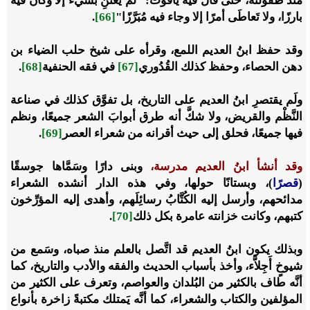
منذ طفولته، حتى قال فيه ياقوت: "لم يَعتنِ بشيء إلاَّ وكان فيه
بارزًا، ولا تَعاطَى أمرًا إلا وجاء فيه مُبَرَّزًا"
[66]
.
وقد حفظ ابنُ العديم اللمع، وقرأه على شيخ حلب الضياء بن
دهن الحصاء، وحفظ كذلك القُدُوري
[67]
في فقه الحنفية
[68]
.
ولَم يقتصرِ ابنُ العديم على التاريخ، بل تفوَّق كذلك في صناعة
النَّظْم والقريض، ولا شكَّ أنه طرق أبوابَ الشعر جميعًا، ونظم
فيها جميعًا، فحلق إلى حيث أقرانه من شعراء العصر
[69]
.
وقد أنشأ ابنُ العديم مدرسة،
وبنى دارًا وسَمَّاها جوسقًا
(
قصرًا
)، وبستانًا حولها، وفي هذه الدار أنشده الشعراء
مدائحهم، وأرسل إليه الكُتَّابُ رسائِلَهم، وأهدى إليه المؤرِّخون
كتبهم، وكانت خزانته عامرة بكل ذلك
[70]
.
وبذلك يكون ابنُ العديم قد اتَّصل بالعلم منذ صباه، وسَمع من
شيوخٍ أَجِلاَّء، وأخذ بأسباب الحديث والفقه والأدب والتاريخ، كما
أنَّه طاف بالكثير من البُلدان والعواصم، وتعرف على الكثير من
المؤلفين والكتاب والشعراء، كما أنَّه يَمتلك مكتبةً زاخرة بأنواع