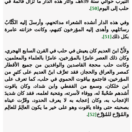
النيرب حوالي سنة 639هـ، وآثار هذه الدار ما تزال قائمة في
حلب إلى اليوم
[50]
.
وفي هذه الدار أنشده الشعراء مدائحهم، وأرسلَ إليه الكُتَّابُ
رسائلهم، وأهدى إليه المؤرخون كتبهم، وكانت خزانته عامرة
بكل ذلك
[51]
.
ولأَنَّ ابنَ العديم كان يعيش في حلب في القرن السابع الهجري،
وكان ذلك العصر عامرًا بالمؤرخين، عامرًا بالعلماء والمعلمين،
وكانت حلب محجة القاصدين والوافدين من جميع الأقطار
كمصر والعراق والحجاز، فقد تعرَّف ابنُ العديم على كثيرٍ من
المؤرخين، فاجتمع بياقوت الحموي في حلب، كما تعرف على
ابن خلكان، وسمع من القفطي وابن شداد، وكان ياقوت
أشدهم صُحْبةً له، ووفاء لأسرته، ومَحبة لعلمه، فقد كان شديدَ
الإعجاب به، وكان إعجابه به لا يعرف الحدود، وقَرَّت عيناه
بصحبته حتى وفاة ياقوت وهو على خير ما يكون العالِمُ للعالِم
والمُؤرِّخ للمُؤرِّخ
[52]
.