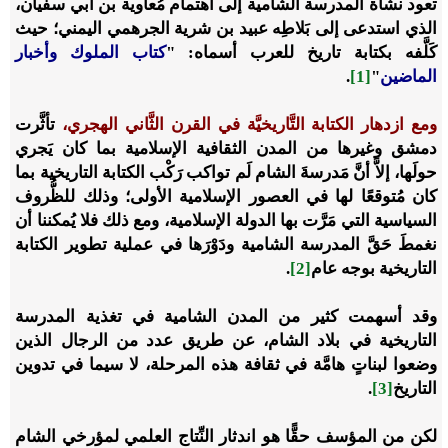
تعود نشأة المدرسة الشامية إلى اهتمام مُعاوية بن أبي سفيان،
الذي استدعى إلى بَلاطِه عبيد بن شرية الجرهمي اليمني؛ حيث
كَلَّفه بكتابة تاريخ للعرب أسماه: "
كتاب الملوك وأخبار
الماضين
"
[1]
.
ومع ازدهار الكتابة التَّاريخيَّة في القرن الثَّاني الهجري،
تأثَّرت
دمشق وغيرها من المدن الثقافية الإسلامية بما كان يَجري
حولَها، إلاَّ أنَّ مَدرسةَ الشام لَم تواكب رَكْب الكتابة التاريخية بما
كان مُتوقعًا لها في العصور الإسلامية الأولى؛ وذلك للظُّروف
السياسية التي مَرَّت بها الدولة الإسلامية، ومع ذلك فلا يُمكننا أن
نغمطَ حَقَّ المدرسة الشامية ودَوْرَها في عملية تطوير الكتابة
التاريخية بوجه عام
[2]
.
وقد أسهمت كثير من المدن الشامية في تغذية المدرسة
التاريخية في بلاد الشام، عن طريق عدد من الرجال الذين
وضعوا لبناتٍ هامَّة في ثقافة هذه المرحلة، لا سيما في تدوين
التاريخ
[3]
.
لكن من المؤسف حقًّا هو اندثار النِّتاج العلمي لمؤرخي الشام