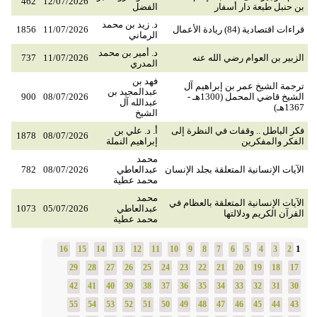
462
12/07/2026
بن حنبل طبعة دار أسفار
الفضل
د. زيد بن محمد
قراءات اقتصادية (84) ريادة الأعمال
11/07/2026
1856
الرماني
د. أمير بن محمد
الزبير بن العوام رضي الله عنه
11/07/2026
737
المدري
فهد بن
ترجمة الشيخ عمر بن إبراهيم آل
عبدالمجيد بن
الشيخ قاضي المحمل (1300هـ -
08/07/2026
900
عبدالله آل
1367هـ)
الشيخ
فكر الباطل .. وقفات في النظرة إلى
أ. د. علي بن
1878
08/07/2026
الفكر والمفكرين
إبراهيم النملة
محمد
الآيات الإنسانية المتعلقة بجلد الإنسان
عبدالعاطي
08/07/2026
782
محمد عطية
محمد
الآيات الإنسانية المتعلقة بالعظام في
عبدالعاطي
05/07/2026
1073
القرآن الكريم ودلالتها
محمد عطية
1
16
15
14
13
12
11
10
9
8
7
6
5
4
3
2
29
28
27
26
25
24
23
22
21
20
19
18
17
42
41
40
39
38
37
36
35
34
33
32
31
30
55
54
53
52
51
50
49
48
47
46
45
44
43