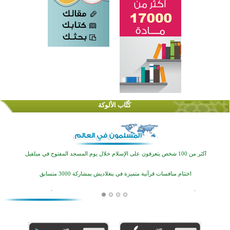
كُتَّاب الألوكة
القرآن والتربية في صدارة البرامج الصيفية للمسلمين في بينزا وساراتوف وموردوفيا هذا العام
اختتام الدورة التاسعة لمسابقة حفظ وتلاوة القرآن الكريم في أزناكاييف
أكثر من 100 شخص يتعرفون على الإسلام خلال يوم المسجد المفتوح في ميلفيل
اختتام منافسات قرآنية متميزة في بنغلاديش بمشاركة 3000 متسابق
أكثر من 400 طالب يشاركون في مسابقة المعلومات الإسلامية بأستراليا
افتتاح تاريخي لأول مسجد في بلييفليا بالجبل الأسود منذ أكثر من قرن