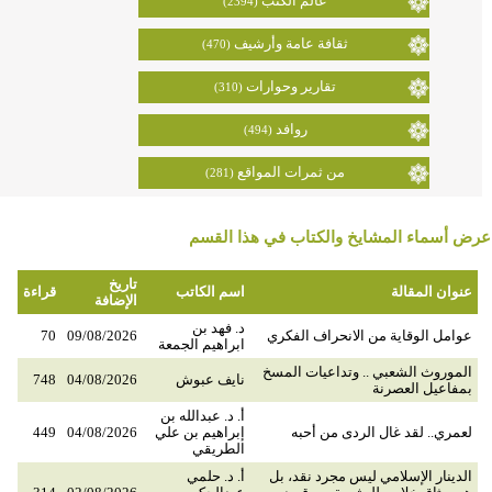
عالم الكتب
(2394)
ثقافة عامة وأرشيف
(470)
تقارير وحوارات
(310)
روافد
(494)
من ثمرات المواقع
(281)
عرض أسماء المشايخ والكتاب في هذا القسم
تاريخ
عنوان المقالة
اسم الكاتب
قراءة
الإضافة
د. فهد بن
عوامل الوقاية من الانحراف الفكري
09/08/2026
70
ابراهيم الجمعة
الموروث الشعبي .. وتداعيات المسخ
نايف عبوش
04/08/2026
748
بمفاعيل العصرنة
أ. د. عبدالله بن
لعمري.. لقد غال الردى من أحبه
إبراهيم بن علي
04/08/2026
449
الطريقي
الدينار الإسلامي ليس مجرد نقد، بل
أ. د. حلمي