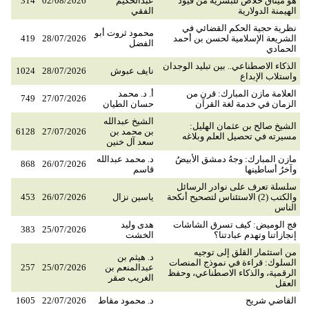
هو ميثاق خلاص للبشرية من قيود
عبدالحكيم
02/08/2026
314
الهيمنة الدولارية
الفقي
نظرية حجية الحكم القضائي في
محمود ثروت أبو
الشريعة الإسلامية لحسن بن أحمد
28/07/2026
419
الفضل
الحمادي
الذكاء الاصطناعي.. بين تبليد الوجدان
نايف عبوش
28/07/2026
1024
واستلاب الإبداع
العلامة مازن المبارك: قرن من
أ. د. محمد
749
27/07/2026
الزمان في خدمة لغة القرآن
حسان الطيان
الشيخ عبدالله
الشيخ صالح بن عثمان الهليل:
بن محمد بن
27/07/2026
6128
مسيرته في تحصيل العلم وبلاغه
سعد آل خنين
مازن المبارك: وجهُ دمشق الأبيضُ
د. محمد عبدالله
868
26/07/2026
وآخرُ أساطينها
قاسم
سلسلة تعرف على نوادر الرسائل
والكتب (2) الاستئناس لتصحيح أنكحة
ياسين نزال
26/07/2026
453
الناس
فج الوميض: كيف تسرق الشاشات
هدى وليد
383
25/07/2026
إنجازاتنا وتهدم عبادتنا؟
الخشت
من استثمار القلق إلى توجيه
د. هيثم بن
السلوك: قراءة في نموذج المنصات
عبدالمنعم بن
25/07/2026
257
الرقمية، والذكاء الاصطناعي، وحفظ
الغريب صقر
العقل
القاضي شريح
د. محمود مقاط
22/07/2026
1605