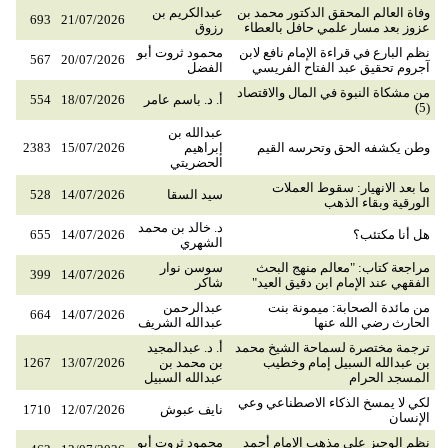
وفاة العالم المحقق الدكتور محمد بن
عبدالكريم بن
693
21/07/2026
عزوز بعد مسار علمي حافل بالعطاء
رزوق
نظم البارع في قراءة الإمام نافع لابن
محمود ثروت أبو
567
20/07/2026
آجروم تحقيق عبد الفتاح الفريسي
الفضل
من مشكاة النبوة في المال والاقتصاد
أ. د. باسم عامر
18/07/2026
554
(5)
عبدالله بن
وطن يكشفه الحق وتحرسه القيم
إبراهيم
15/07/2026
2383
الحضريتي
ما بعد الانهيار: سقوط العملات
سيد السقا
14/07/2026
528
الورقية وبقاء الذهب
د. خالد بن محمد
هل أنا مكتئب؟
14/07/2026
655
الشهري
مراجعة كتاب: "معالم منهج البحث
سوسن نوار
399
14/07/2026
الفقهي عند الإمام ابن دقيق العيد"
شاكر
من مائدة الصحابة: ميمونة بنت
عبدالرحمن
664
14/07/2026
الحارث رضي الله عنها
عبدالله الشريف
ترجمة مختصرة لسماحة الشيخ محمد
أ. د. عبدالمجيد
بن عبدالله السبيل إمام وخطيب
بن محمد بن
13/07/2026
1267
المسجد الحرام
عبدالله السبيل
لكي لا يمسخ الذكاء الاصطناعي وعي
نايف عبوش
12/07/2026
1710
الإنسان
نظم الوجيز على مذهب الإمام أحمد
محمود ثروت أبو