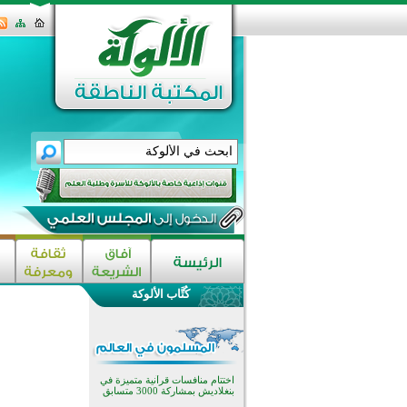
كُتَّاب الألوكة
اختتام الدورة التاسعة لمسابقة حفظ
وتلاوة القرآن الكريم في أزناكاييف
تيسليتش تختتم برنامجا تعليميا لتعزيز
القيم وبناء الشخصية للشباب
المسلمين
اختتام منافسات قرآنية متميزة في
بنغلاديش بمشاركة 3000 متسابق