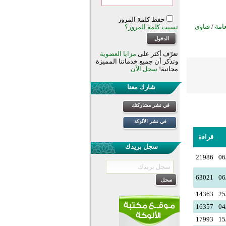
حفظ كلمة المرور
عامة
/
فتاوى
نسيت كلمة المرور؟
تعرّف أكثر على
مزايا العضوية
وتذكر أن جميع خدماتنا المميزة
مجانية!
سجل الآن
.
شارك معنا
في نشر مشاركتك
في نشر الألوكة
قراءة
سجل بريدك
21986
06
63021
06
14363
25
16357
04
17993
15