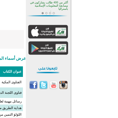
أكثر من 400 طالب يشاركون في
مسابقة المعلومات الإسلامية
بأستراليا
افتتاح تاريخي لأول مسجد في بلييفليا
بالجبل الأسود منذ أكثر من قرن
منطقة ريبوفسي تحتفل بميلاد
مسجد جديد في أجواء إيمانية مميزة
أكبر مشروع إسلامي في ريف
أستراليا يفتتح أبوابه بعد سنوات من
العمل والعطاء
القرآن والتربية في صدارة البرامج
الصيفية للمسلمين في بينزا
وساراتوف وموردوفيا هذا العام
اختتام الدورة التاسعة لمسابقة حفظ
وتلاوة القرآن الكريم في أزناكاييف
عرض أسماء المش
تيسليتش تختتم برنامجا تعليميا لتعزيز
القيم وبناء الشخصية للشباب
المسلمين
عنوان الكتاب
اختتام منافسات قرآنية متميزة في
بنغلاديش بمشاركة 3000 متسابق
الفتاوى المكية
أكثر من 400 طالب يشاركون في
مسابقة المعلومات الإسلامية
بأستراليا
فتاوى اللجنة الد
رسائل مهمة لعل
هداية الطريق م
اللؤلؤ الثمين م