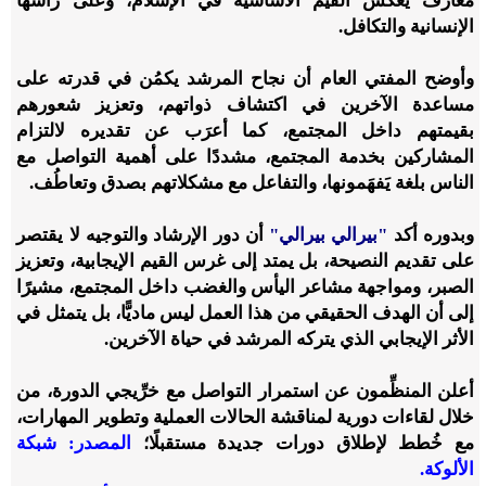
معارفَ يعكس القيم الأساسية في الإسلام، وعلى رأسها
الإنسانية والتكافل.
وأوضح المفتي العام أن نجاح المرشد يكمُن في قدرته على
مساعدة الآخرين في اكتشاف ذواتهم، وتعزيز شعورهم
بقيمتهم داخل المجتمع، كما أعرَب عن تقديره لالتزام
المشاركين بخدمة المجتمع، مشددًا على أهمية التواصل مع
الناس بلغة يَفهَمونها، والتفاعل مع مشكلاتهم بصدق وتعاطُف.
وبدوره أكد
"بيرالي بيرالي"
أن دور الإرشاد والتوجيه لا يقتصر
على تقديم النصيحة، بل يمتد إلى غرس القيم الإيجابية، وتعزيز
الصبر، ومواجهة مشاعر اليأس والغضب داخل المجتمع، مشيرًا
إلى أن الهدف الحقيقي من هذا العمل ليس ماديًّا، بل يتمثل في
الأثر الإيجابي الذي يتركه المرشد في حياة الآخرين.
أعلن المنظِّمون عن استمرار التواصل مع خرِّيجي الدورة، من
خلال لقاءات دورية لمناقشة الحالات العملية وتطوير المهارات،
مع خُطط لإطلاق دورات جديدة مستقبلًا؛
المصدر: شبكة
الألوكة.