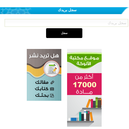
سجل بريدك
اختتام الدورة التاسعة لمسابقة حفظ وتلاوة القرآن الكريم في أزناكاييف