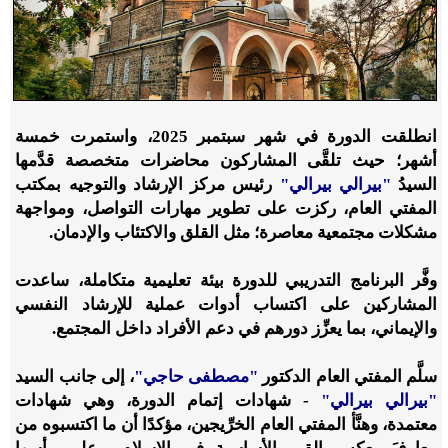
انطلقت الدورة في شهر سبتمبر 2025، واستمرت خمسة
أشهر؛ حيث تلقَّى المشاركون محاضرات متخصصة قدَّمها
السيدُ
"بيرالي بيرالي"
رئيس مركز الإرشاد والتوجيه بمكتب
المفتي العام، ركزت على تطوير مهارات التواصل، ومواجهة
مشكلات مجتمعية معاصرة؛ مثل القلق والاكتئاب والإدمان.
وفَّر البرنامج التدريبي للدورة بيئة تعليمية متكاملة، ساعدت
المشاركين على اكتساب أدوات عملية للإرشاد النفسي
والإيماني، بما يعزِّز دورهم في دعم الأفراد داخل المجتمع.
سلَّم المفتي العام الدكتور
"مصطفى حاجي"
، إلى جانب السيد
"بيرالي بيرالي"
- شهادات إتمام الدورة، وهي شهادات
معتمدة، وهنَّأ المفتي العام الخرِّيجين، مؤكدًا أن ما اكتسبوه من