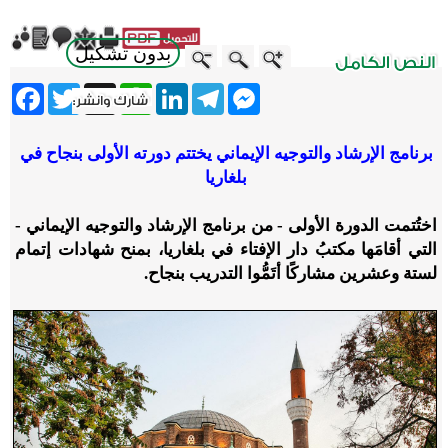
بدون تشكيل
ebook
Twitter
WhatsApp
X
LinkedIn
Telegram
Messenger
برنامج الإرشاد والتوجيه الإيماني يختتم دورته الأولى بنجاح في
بلغاريا
اختُتمت الدورة الأولى - من برنامج الإرشاد والتوجيه الإيماني -
التي أقامَها مكتبُ دار الإفتاء في بلغاريا، بمنح شهادات إتمام
لستة وعشرين مشاركًا أتَمُّوا التدريب بنجاح.