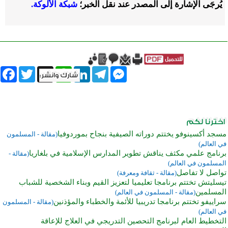
يُرجَى الإشارة إلى المصدر عند نقل الخبر؛
شبكة الألوكة.
book
Twitter
WhatsApp
X
LinkedIn
Telegram
Messenger
مسجد أكسينوفو يختتم دوراته الصيفية بنجاح بموردوفيا
(مقالة - المسلمون
في العالم)
برنامج علمي مكثف يناقش تطوير المدارس الإسلامية في بلغاريا
(مقالة -
المسلمون في العالم)
تواصل لا تفاصل
(مقالة - ثقافة ومعرفة)
تيسليتش تختتم برنامجا تعليميا لتعزيز القيم وبناء الشخصية للشباب
المسلمين
(مقالة - المسلمون في العالم)
سراييفو تختتم برنامجا تدريبيا للأئمة والخطباء والمؤذنين
(مقالة - المسلمون
في العالم)
التخطيط العام لبرنامج التحصين التدريجي في العلاج للإعاقة