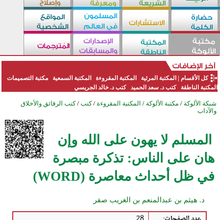
كل الأقسام
|
المكتبة المرئية
المكتبة المقروءة
المكتبة السمعية
مكتبة التصميمات
المكتبة الناطقة
كتب د. سعد الحميد
كتب د. خالد الجريسي
شبكة الألوكة
/
مكتبة الألوكة
/
المكتبة المقروءة
/
كتب
/
كتب الرقائق والأخلاق
والآداب
المسلم لا يهون على الله وإن
هان على الناس: تذكرة مبصرة
في ظل أحداث معاصرة (WORD)
د. هيثم بن عبدالمنعم بن الغريب صقر
عدد الصفحات
:
28