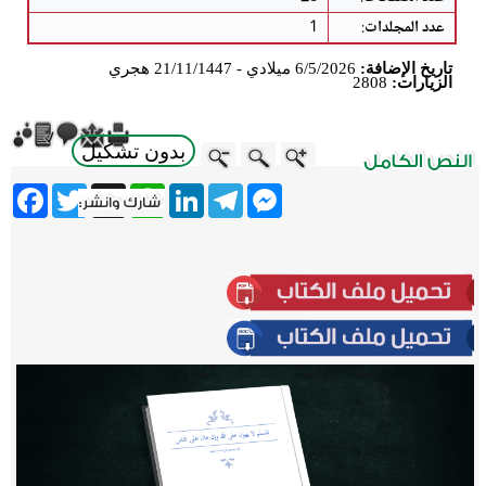
عدد المجلدات
:
1
تاريخ الإضافة:
6/5/2026 ميلادي - 21/11/1447 هجري
الزيارات:
2808
بدون تشكيل
ebook
Twitter
WhatsApp
X
LinkedIn
Telegram
Messenger