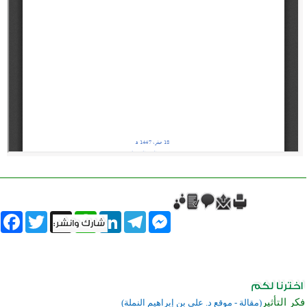
book
Twitter
WhatsApp
X
LinkedIn
Telegram
Messenger
فكر التأثير
(مقالة - موقع د. علي بن إبراهيم النملة)