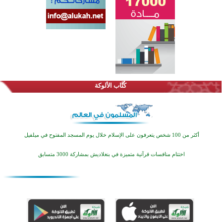
كُتَّاب الألوكة
أكثر من 100 شخص يتعرفون على الإسلام خلال يوم المسجد المفتوح في ميلفيل
اختتام منافسات قرآنية متميزة في بنغلاديش بمشاركة 3000 متسابق
أكثر من 400 طالب يشاركون في مسابقة المعلومات الإسلامية بأستراليا
افتتاح تاريخي لأول مسجد في بلييفليا بالجبل الأسود منذ أكثر من قرن
منطقة ريبوفسي تحتفل بميلاد مسجد جديد في أجواء إيمانية مميزة