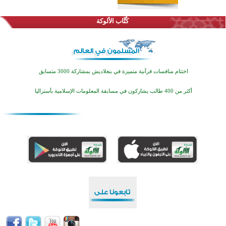
كُتَّاب الألوكة
اختتام منافسات قرآنية متميزة في بنغلاديش بمشاركة 3000 متسابق
أكثر من 400 طالب يشاركون في مسابقة المعلومات الإسلامية بأستراليا
افتتاح تاريخي لأول مسجد في بلييفليا بالجبل الأسود منذ أكثر من قرن
منطقة ريبوفسي تحتفل بميلاد مسجد جديد في أجواء إيمانية مميزة
أكبر مشروع إسلامي في ريف أستراليا يفتتح أبوابه بعد سنوات من العمل والعطاء
القرآن والتربية في صدارة البرامج الصيفية للمسلمين في بينزا وساراتوف وموردوفيا هذا العام
اختتام الدورة التاسعة لمسابقة حفظ وتلاوة القرآن الكريم في أزناكاييف
تيسليتش تختتم برنامجا تعليميا لتعزيز القيم وبناء الشخصية للشباب المسلمين