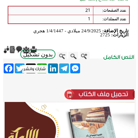
عدد الصفحات
:
21
عدد المجلدات
:
1
تاريخ الإضافة:
24/9/2025 ميلادي - 1/4/1447 هجري
الزيارات:
2725
بدون تشكيل
ebook
Twitter
WhatsApp
X
LinkedIn
Telegram
Messenger