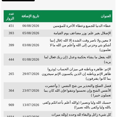
عدد
العنوان
تاريخ الإضافة
الزوار
عطاء الدنيا للجميع وعطاء الآخرة للمؤمنين
06/08/2026
451
الإضلال بغير علم: وزر مضاعف يوم القيامة
05/08/2026
393
لا معين ولا ناصر وقت الشدة إلا الله {قال إنما
أشكو بثي وحزني إلى الله وأعلم من الله ما لا
03/08/2026
399
تعلمون}
الله يفعل ما يشاء بحكمة وعدل {إن ربك فعال لما
444
01/08/2026
يريد}
الإثم: ظاهره وباطنه في ميزان الحساب {وذروا
ظاهر الإثم وباطنه إن الذين يكسبون الإثم سيجزون
29/07/2026
265
بما كانوا يقترفون}
فضل الصلح والتحذير من شح النفس: { وأحضرت
الأنفس الشح وإن تحسنوا وتتقوا فإن الله كان بما
23/07/2026
364
تعملون خبيرا }
حسبك الله وليا ونصيرا {والله أعلم بأعدائكم وكفى
969
13/07/2026
بالله وليا وكفى بالله نصيرا}
كل شيء زائل والبقاء لله وحده {ولله ميراث
1034
11/07/2026