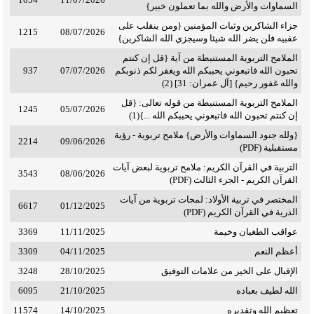
السماوات والأرض والله بما تعملون خبير}
جزاء الشاكرين وثبات المؤمنين {ومن ينقلب على
1215
08/07/2026
عقبيه فلن يضر الله شيئا وسيجزي الله الشاكرين}
الملامح التربوية المستنبطة من آية {قل إن كنتم
تحبون الله فاتبعوني يحببكم الله ويغفر لكم ذنوبكم
07/07/2026
937
والله غفور رحيم} [آل عمران: 31] (2)
الملامح التربوية المستنبطة من قوله تعالى: {قل
1245
05/07/2026
إن كنتم تحبون الله فاتبعوني يحببكم الله ...}(1)
{ولله جنود السماوات والأرض} ملامح تربوية - رؤية
2214
09/06/2026
مستقبلية (PDF)
التربية في القرآن الكريم: ملامح تربوية لبعض آيات
3543
08/06/2026
القرآن الكريم - الجزء الثالث (PDF)
المختصر في تربية الأولاد: لمحات تربوية من آيات
6617
01/12/2025
الذرية في القرآن الكريم (PDF)
عواقب الطغيان وخيمة
11/11/2025
3369
أعظم النعم
04/11/2025
3309
الإقبال على الخير من علامات التوفيق
28/10/2025
3248
الله لطيف بعباده
21/10/2025
6095
تعظيم الله وتقديره
14/10/2025
11574