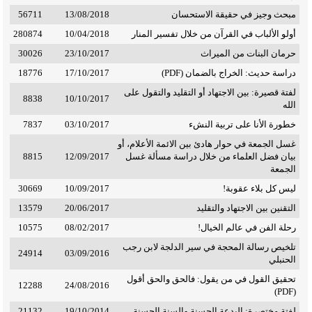
مبحث وجيز في حقيقة الاستحسان
13/08/2018
56711
أولو الألباب في القرآن من خلال تفسير المنار
10/04/2018
280874
حرمان البنات من الميراث
23/10/2017
30026
دراسة حديث: الخراج بالضمان (PDF)
17/10/2017
18776
لفتة قصيرة: بين الاجتهاد أو التقليد والتقول على
8838
10/10/2017
الله
خطورة الأنا على تربية النشء
03/10/2017
7837
غسل الجمعة في حوار هادئ بين الائمة الأعلام، أو
بيان فضل العلماء من خلال دراسة مسألة غسل
12/09/2017
8815
الجمعة
ليس كل بلاء عقوبة!
10/09/2017
30669
التقنين بين الاجتهاد والتقليد
20/06/2017
13579
رحلة الفن في عالم الخيال!
08/02/2017
10575
تلخيص رسالة المحجة في سير الدلجة لابن رجب
24914
03/09/2016
الحنبلي
تحقيق القول في من يقول: فالحق والحق أقول
12288
24/08/2016
(PDF)
لفتة مختصرة: البدعة الحسنة والسنة الحسنة
19/10/2014
21132