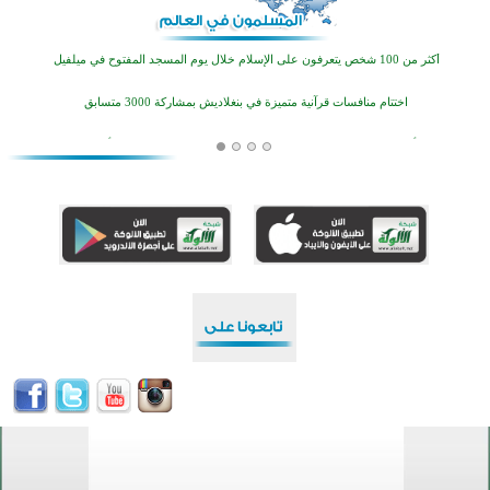
اختتام الدورة التاسعة لمسابقة حفظ وتلاوة القرآن الكريم في أزناكاييف
أكثر من 100 شخص يتعرفون على الإسلام خلال يوم المسجد المفتوح في ميلفيل
اختتام منافسات قرآنية متميزة في بنغلاديش بمشاركة 3000 متسابق
أكثر من 400 طالب يشاركون في مسابقة المعلومات الإسلامية بأستراليا
افتتاح تاريخي لأول مسجد في بلييفليا بالجبل الأسود منذ أكثر من قرن
منطقة ريبوفسي تحتفل بميلاد مسجد جديد في أجواء إيمانية مميزة
أكبر مشروع إسلامي في ريف أستراليا يفتتح أبوابه بعد سنوات من العمل والعطاء
القرآن والتربية في صدارة البرامج الصيفية للمسلمين في بينزا وساراتوف وموردوفيا هذا العام
اختتام الدورة التاسعة لمسابقة حفظ وتلاوة القرآن الكريم في أزناكاييف
أكثر من 100 شخص يتعرفون على الإسلام خلال يوم المسجد المفتوح في ميلفيل
اختتام منافسات قرآنية متميزة في بنغلاديش بمشاركة 3000 متسابق