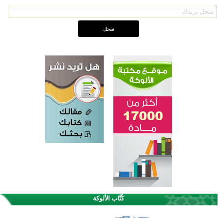
كُتَّاب الألوكة
القرآن والتربية في صدارة البرامج الصيفية للمسلمين في بينزا وساراتوف وموردوفيا هذا العام