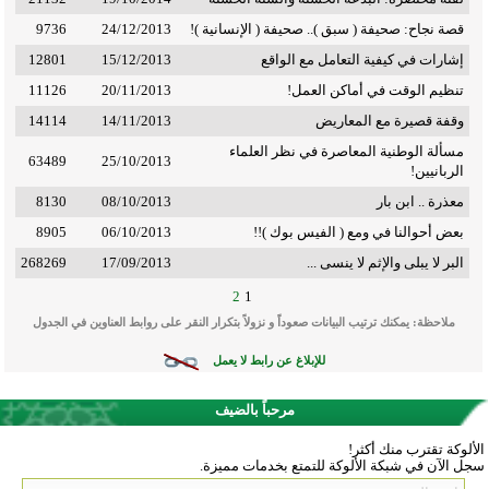
قصة نجاح: صحيفة ( سبق ).. صحيفة ( الإنسانية )!
24/12/2013
9736
إشارات في كيفية التعامل مع الواقع
15/12/2013
12801
تنظيم الوقت في أماكن العمل!
20/11/2013
11126
وقفة قصيرة مع المعاريض
14/11/2013
14114
مسألة الوطنية المعاصرة في نظر العلماء
63489
25/10/2013
الربانيين!
معذرة .. ابن بار
08/10/2013
8130
بعض أحوالنا في ومع ( الفيس بوك )!!
06/10/2013
8905
البر لا يبلى والإثم لا ينسى ...
17/09/2013
268269
2
1
ملاحظة: يمكنك ترتيب البيانات صعوداً و نزولاً بتكرار النقر على روابط العناوين في الجدول
للإبلاغ عن رابط لا يعمل
مرحباً بالضيف
الألوكة تقترب منك أكثر!
سجل الآن في شبكة الألوكة للتمتع بخدمات مميزة.