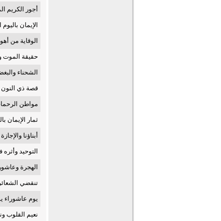
أجور الكريم ال
الإيمان باليوم
الوقاية من أهو
حقيقة الموت وا
الشحناء والبغضا
قصة ذي النون 
مواطن الرحما
ثمار الإيمان با
أبناؤنا والإجاز
التوحيد وأثره 
الهجرة وعاشورا
تنقضي الشعائر
يوم عاشوراء يو
نعيم القلوب ون