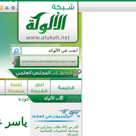
عودة
كُتَّاب الألوكة
تيسليتش تختتم برنامجا تعليميا لتعزيز
القيم وبناء الشخصية للشباب
المسلمين
انطلاق فعاليات "أيام مساجد
ياسر ع
إستولتس 2026" ببرنامج ديني
وثقافي يمتد حتى أغسطس
أكثر من 400 طالب يشاركون في
مسابقة المعلومات الإسلامية
بأستراليا