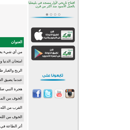
افتتاح تاريخي لأول مسجد في بلييفليا
بالجبل الأسود منذ أكثر من قرن
منطقة ريبوفسي تحتفل بميلاد
مسجد جديد في أجواء إيمانية مميزة
أكبر مشروع إسلامي في ريف
أستراليا يفتتح أبوابه بعد سنوات من
العمل والعطاء
القرآن والتربية في صدارة البرامج
الصيفية للمسلمين في بينزا
العنوان
وساراتوف وموردوفيا هذا العام
اختتام الدورة التاسعة لمسابقة حفظ
من أي شيء يجب
وتلاوة القرآن الكريم في أزناكاييف
تيسليتش تختتم برنامجا تعليميا لتعزيز
امتحان الدنيا و
القيم وبناء الشخصية للشباب
المسلمين
الريح والغبار 
انطلاق فعاليات "أيام مساجد
إستولتس 2026" ببرنامج ديني
وثقافي يمتد حتى أغسطس
عندما يضيق ال
أكثر من 400 طالب يشاركون في
مسابقة المعلومات الإسلامية
هجرة النبي صل
بأستراليا
افتتاح تاريخي لأول مسجد في بلييفليا
بالجبل الأسود منذ أكثر من قرن
الخوف من المس
القرب من الله:
الخوف من الله:
أثر الطاعة في 