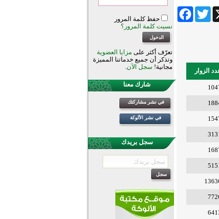
Facebook
Twitter
Wha
حفظ كلمة المرور
نسيت كلمة المرور؟
تعرّف أكثر على
مزايا العضوية
وتذكر أن جميع خدماتنا المميزة
مجانية!
سجل الآن
.
دد الزوار
شارك معنا
104
188
في نشر مشاركتك
154
في نشر الألوكة
313
سجل بريدك
168
515
1363
772
641