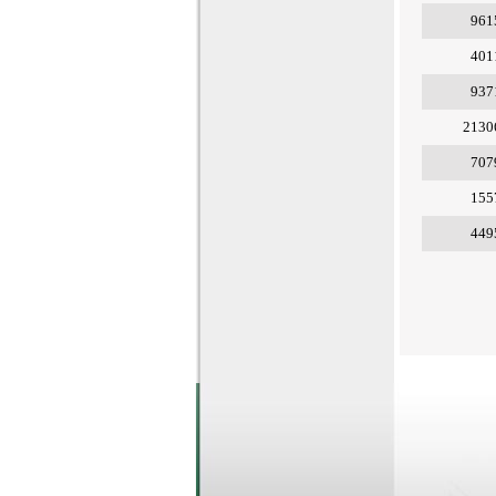
961
401
937
2130
707
155
449