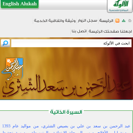
عبد الرحمن بن سعد بن علي بن بصيص الشثري، من مواليد عام 1393
بمدينة ليلى الأفلاج، درس المرحلة الابتدائية والمتوسطة بمدرسة تحفيظ