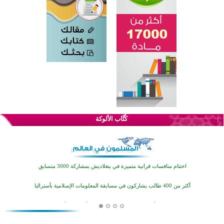
كُتَّاب الألوكة
اختتام الدورة التاسعة لمسابقة حفظ وتلاوة القرآن الكريم في أزناكاييف
تيسليتش تختتم برنامجا تعليميا لتعزيز القيم وبناء الشخصية للشباب المسلمين
اختتام منافسات قرآنية متميزة في بنغلاديش بمشاركة 3000 متسابق
أكثر من 400 طالب يشاركون في مسابقة المعلومات الإسلامية بأستراليا
افتتاح تاريخي لأول مسجد في بلييفليا بالجبل الأسود منذ أكثر من قرن