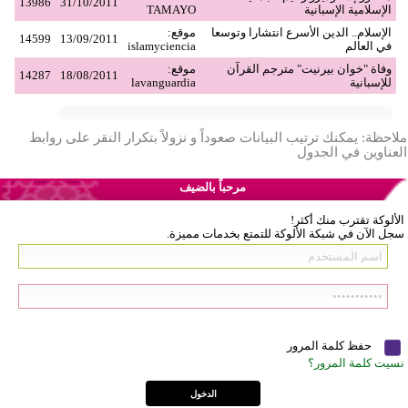
13986
31/10/2011
الإسلامية الإسبانية
TAMAYO
الإسلام.. الدين الأسرع انتشارا وتوسعا
موقع:
14599
13/09/2011
في العالم
islamyciencia
وفاة "خوان بيرنيت" مترجم القرآن
موقع:
14287
18/08/2011
للإسبانية
lavanguardia
ملاحظة: يمكنك ترتيب البيانات صعوداً و نزولاً بتكرار النقر على روابط
العناوين في الجدول
مرحباً بالضيف
الألوكة تقترب منك أكثر!
سجل الآن في شبكة الألوكة للتمتع بخدمات مميزة.
حفظ كلمة المرور
نسيت كلمة المرور؟