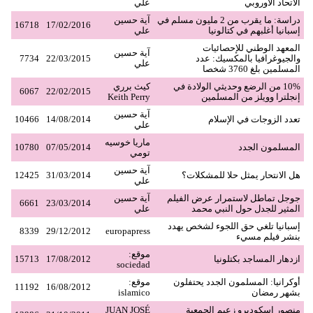
الاتحاد الأوروبي
علي
دراسة: ما يقرب من 2 مليون مسلم في
آية حسين
16718
17/02/2016
إسبانيا أغلبهم في كتالونيا
علي
المعهد الوطني للإحصائيات
آية حسين
والجيوغرافيا بالمكسيك: عدد
22/03/2015
7734
علي
المسلمين بلغ 3760 شخصا
10% من الرضع وحديثي الولادة في
كيث برري
6067
22/02/2015
إنجلترا وويلز من المسلمين
Keith Perry
آية حسين
تعدد الزوجات في الإسلام
14/08/2014
10466
علي
ماريا خوسيه
المسلمون الجدد
07/05/2014
10780
تومي
آية حسين
هل الانتحار يمثل حلا للمشكلات؟
31/03/2014
12425
علي
جوجل تماطل لاستمرار عرض الفيلم
آية حسين
6661
23/03/2014
المثير للجدل حول النبي محمد
علي
إسبانيا تلغي حق اللجوء لشخص يهدد
8339
29/12/2012
europapress
بنشر فيلم مسيء
موقع:
ازدهار المساجد بكتلونيا
17/08/2012
15713
sociedad
أوكرانيا: المسلمون الجدد يحتفلون
موقع:
11192
16/08/2012
بشهر رمضان
islamico
منصور إسكوديرو زعيم الجمعية
JUAN JOSÉ