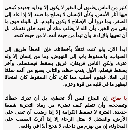
كثير من الناس يظنون أن التغير لا يكون إلا ببداية جديدة تُمحى
فيها آثار الأمس، وكأن الإنسان لا يصلح ما فسد إلا إذا عاد إلى
الصفر، وما درَوا أن الإصلاح لا يكون بالهدم، بل بالبناء فوق ما
بقي من الخير، وأن الله لا يطلب منك أن تعيد خلق نفسك، بل
أن تحييها بالإرادة، وأن تبدأ من حيث أنت، لا من حيث كنت.
ابدأ الآن، ولو كنت مُثقلًا بأخطائك، فإن الخطأ طريق إلى
الصواب، والسقوط باب إلى النهوض، وما من إنسان إلا وله
عثرة، ولكنِ الناس فريقان: فريق يسقط فيستسلم، وآخر
يسقط فيتعلم، الأول يندب حظه، والثاني يصنع من ألمه سلمًا
إلى العلا، فيقوم أصلب مما كان، كأن السقوط كان امتحانًا
ليظهر ما في قلبه من قوة وعزم.
يا صاحِ،
إن النجاح ليس ألَّا تخطئ، بل أن تدرك خطأك
وتصححه، وأن تتعلم كيف تضيء من رماد التجربة شمعةً
جديدة، العثرة لا تسقط الكرامة إلا إذا رضيت أن تبقى على
الأرض، والفشل لا يقتل الرجاء إلا إذا آثرتُ الصمت على
المحاولة، إن من يهزم من داخله، لا ينجح أبدًا في واقعه.