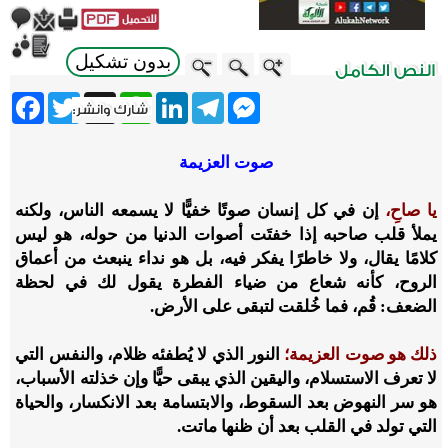
بدون تشكيل
ebook
Twitter
WhatsApp
X
LinkedIn
Telegram
Messenger
صوت العزيمة
يا صاحِ،
إن في كل إنسان صوتًا خفيًّا لا يسمعه الناس، ولكنه
يملأ قلب صاحبه إذا خفتَت أصوات الدنيا من حوله، هو ليس
كلامًا يقال، ولا خاطرًا يفكر فيه، بل هو نداء ينبعث من أعماق
الروح، كأنه شعاع من ضياء الفطرة يقول لك في لحظة
الضعف: قُم، فما خُلقت لتبقى على الأرض.
ذلك هو صوت العزيمة؛
النور الذي لا يُطفئه ظلام، والنفس التي
لا تعرف الاستسلام، واليقين الذي يبقى حيًّا وإن خذلته الأسباب،
هو سر النهوض بعد السقوط، والابتسامة بعد الانكسار، والحياة
التي تولد في القلب بعد أن ظنها ماتت.