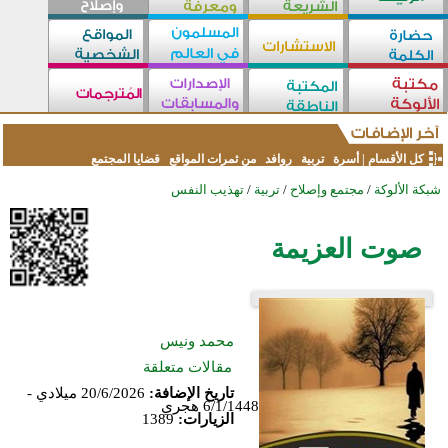
كل الأقسام
|
أسرة
تربية
روافد
من ثمرات المواقع
قضايا المجتمع
شبكة الألوكة
/
مجتمع وإصلاح
/
تربية
/
تهذيب النفس
صوت العزيمة
محمد ونيس
مقالات متعلقة
تاريخ الإضافة:
20/6/2026 ميلادي -
6/1/1448 هجري
الزيارات:
1389