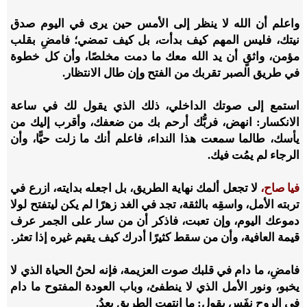
واعلم أن الله لا ينظر إلى الأمس حين يرى في اليوم صدق
نيتك، فليس المهم كيف بدأت، بل كيف تمضي؛ فامضِ بقلب
مؤمن، واثقٍ أن يد الله معك ما دمت مخلصًا، وأن كل خطوة
في طريق الصبر تقربك من الفتح وإن طال الانتظار.
استمع إلى صوتك الداخلي، ذلك الذي يقول لك في ساعة
الانكسار: انهض، فربُّك أرحم بك من ضعفك، وأقرب إليك من
يأسك، طالما سمعت هذا النداء، فاعلم أنك ما زلت حيًّا، وأن
الرجاء لم يمُت فيك.
فيا صاح،
لا تجعل ألمك نهاية الطريق، بل اجعله بدايته، ازرع في
تربته الأمل، واسقِه بالثقة، تجد في الغد زهرًا لم يكن ليتفتح لولا
دموعك اليوم، وإن تعبت، فاذكر أن من سار على الجمر عرف
قيمة العافية، وأن من سقط كثيرًا أدرك كيف يقيم غيره إذا تعثر.
فامضِ، ما دام في قلبك صوت العزيمة، فإنه لحنُ الحياة الذي لا
يخبو، ونور الأمل الذي لا ينطفئ، وباب العودة المفتوح ما دام
في الروح نفَس يقول: ما انتهت الطريق بعدُ.