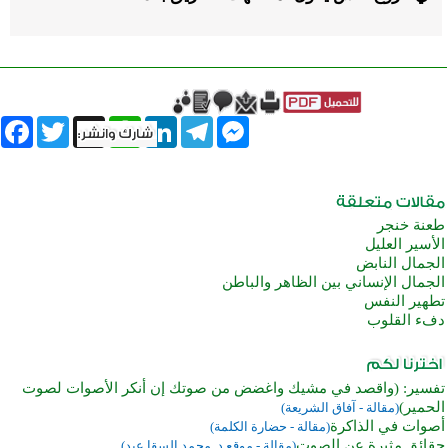
book
Twitter
WhatsApp
X
LinkedIn
Telegram
Messenger
طعنة خنجر
الأسير العليل
الجمال النابض
الجمال الإنساني بين الظاهر والباطن
تطهير النفس
دفء القلوب
تفسير: (واقصد في مشيك واغضض من صوتك إن أنكر الأصوات لصوت
الحمير)
(مقالة - آفاق الشريعة)
أصوات في الذاكرة
(مقالة - حضارة الكلمة)
حقائق مثيرة عن الصوت
(مقالة - موقع د. محمد السقا عيد)