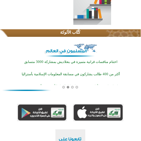
اختتام الدورة التاسعة لمسابقة حفظ وتلاوة القرآن الكريم في أزناكاييف
تيسليتش تختتم برنامجا تعليميا لتعزيز القيم وبناء الشخصية للشباب المسلمين
كُتَّاب الألوكة
اختتام منافسات قرآنية متميزة في بنغلاديش بمشاركة 3000 متسابق
أكثر من 400 طالب يشاركون في مسابقة المعلومات الإسلامية بأستراليا
افتتاح تاريخي لأول مسجد في بلييفليا بالجبل الأسود منذ أكثر من قرن
منطقة ريبوفسي تحتفل بميلاد مسجد جديد في أجواء إيمانية مميزة
أكبر مشروع إسلامي في ريف أستراليا يفتتح أبوابه بعد سنوات من العمل والعطاء
القرآن والتربية في صدارة البرامج الصيفية للمسلمين في بينزا وساراتوف وموردوفيا هذا العام
اختتام الدورة التاسعة لمسابقة حفظ وتلاوة القرآن الكريم في أزناكاييف
تيسليتش تختتم برنامجا تعليميا لتعزيز القيم وبناء الشخصية للشباب المسلمين
اختتام منافسات قرآنية متميزة في بنغلاديش بمشاركة 3000 متسابق