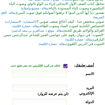
تجاهل كتاب الصف الأول الابتدائي إثراء مد الواو بالواو، وصوت الياء
المكسورة وصوت الياء الممدودة بالياء
(مقالة - مجتمع وإصلاح)
تفسير: (يا أيها الذين آمنوا لا ترفعوا أصواتكم فوق صوت النبي)
(مقالة - آفاق
الشريعة)
صوتي منخفض جدا - كيف أعالج ضعف صوتي ؟!
(استشارة - الاستشارات)
الخصائص الكتابية لصوت الضاد وصوت الظاء
(مقالة - حضارة الكلمة)
العزائم والولائم طريق للجنة
(مقالة - موقع د. عبدالعزيز بن سعد الدغيثر)
"الصوت" في ديوان رقوم على حواشي العمر للشاعر عبدالرحمن حسن
البارقي
(مقالة - حضارة الكلمة)
الصوت في الدرس اللغوي
(مقالة - حضارة الكلمة)
أضف تعليقك:
إعلام عبر البريد الإلكتروني عند نشر تعليق جديد
الاسم
البريد
الإلكتروني
(لن يتم عرضه للزوار)
الدولة