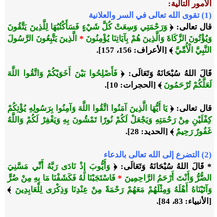
الأمور التالية:
(1) تقوى الله تعالى في السر والعلانية
قال تعالى: ﴿
وَرَحْمَتِي وَسِعَتْ كُلَّ شَيْءٍ فَسَأَكْتُبُهَا لِلَّذِينَ يَتَّقُونَ
وَيُؤْتُونَ الزَّكَاةَ وَالَّذِينَ هُمْ بِآيَاتِنَا يُؤْمِنُونَ
*
الَّذِينَ يَتَّبِعُونَ الرَّسُولَ
النَّبِيَّ الْأُمِّيَّ
﴾ [الأعراف: 156، 157].
قَالَ اللهُ سُبْحَانَهُ وَتَعَالَى: ﴿
فَأَصْلِحُوا بَيْنَ أَخَوَيْكُمْ وَاتَّقُوا اللَّهَ
لَعَلَّكُمْ تُرْحَمُونَ
﴾ [الحجرات: 10].
قال تعالى: ﴿
يَا أَيُّهَا الَّذِينَ آمَنُوا اتَّقُوا اللَّهَ وَآمِنُوا بِرَسُولِهِ يُؤْتِكُمْ
كِفْلَيْنِ مِنْ رَحْمَتِهِ وَيَجْعَلْ لَكُمْ نُورًا تَمْشُونَ بِهِ وَيَغْفِرْ لَكُمْ وَاللَّهُ
غَفُورٌ رَحِيمٌ
﴾ [الحديد: 28].
(2) التضرع إلى الله تعالى بالدعاء
* قَالَ اللهُ سُبْحَانَهُ وَتَعَالَى: ﴿
وَأَيُّوبَ إِذْ نَادَى رَبَّهُ أَنِّي مَسَّنِيَ
الضُّرُّ وَأَنْتَ أَرْحَمُ الرَّاحِمِينَ
*
فَاسْتَجَبْنَا لَهُ فَكَشَفْنَا مَا بِهِ مِنْ ضُرٍّ
وَآتَيْنَاهُ أَهْلَهُ وَمِثْلَهُمْ مَعَهُمْ رَحْمَةً مِنْ عِنْدِنَا وَذِكْرَى لِلْعَابِدِينَ
﴾
[الأنبياء: 83، 84].