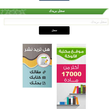
سجل بريدك
اختتام الدورة التاسعة لمسابقة حفظ وتلاوة القرآن الكريم في أزناكاييف