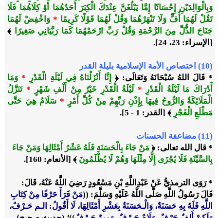
وَبِالْوَالِدَيْنِ إِحْسَانًا إِمَّا يَبْلُغَنَّ عِنْدَكَ الْكِبَرَ أَحَدُهُمَا أَوْ كِلَاهُمَا فَلَا
تَقُلْ لَهُمَا أُفٍّ وَلَا تَنْهَرْهُمَا وَقُلْ لَهُمَا قَوْلًا كَرِيمًا
*
وَاخْفِضْ لَهُمَا
جَنَاحَ الذُّلِّ مِنَ الرَّحْمَةِ وَقُلْ رَبِّ ارْحَمْهُمَا كَمَا رَبَّيَانِي صَغِيرًا
﴾
[الإسراء: 23، 24].
(10) اختصاص الأمة الإسلامية بليلة القدر
* قَالَ اللهُ سُبْحَانَهُ وَتَعَالَى: ﴿
إِنَّا أَنْزَلْنَاهُ فِي لَيْلَةِ الْقَدْرِ
*
وَمَا
أَدْرَاكَ مَا لَيْلَةُ الْقَدْرِ
*
لَيْلَةُ الْقَدْرِ خَيْرٌ مِنْ أَلْفِ شَهْرٍ
*
تَنَزَّلُ
الْمَلَائِكَةُ وَالرُّوحُ فِيهَا بِإِذْنِ رَبِّهِمْ مِنْ كُلِّ أَمْرٍ
*
سَلَامٌ هِيَ حَتَّى
مَطْلَعِ الْفَجْرِ
﴾ [القدر: 1 - 5].
(11) مضاعفة الحسنات
* قال الله تعالى: ﴿
مَنْ جَاءَ بِالْحَسَنَةِ فَلَهُ عَشْرُ أَمْثَالِهَا وَمَنْ جَاءَ
بِالسَّيِّئَةِ فَلَا يُجْزَى إِلَّا مِثْلَهَا وَهُمْ لَا يُظْلَمُونَ
﴾ [الأنعام: 160].
* رَوَى الترمذيُّ عَنْ عَبْدِاللَّهِ بْنِ مَسْعُودٍ رَضِيَ اللَّهُ عَنْهُ، قَالَ:
قَالَ رَسُولُ اللَّهِ صَلَّى اللَّهُ عَلَيْهِ وَسَلَّمَ: ((
مَنْ قَرَأَ حَرْفًا مِنْ كِتَابِ
اللَّهِ فَلَهُ بِهِ حَسَنَةٌ، وَالْـحَسَنَةُ بِعَشْرِ أَمْثَالِهَا، لَا أَقُولُ: الـم حَـرْفٌ،
وَلَكِنْ أَلِفٌ حَرْفٌ، وَلَامٌ حَـرْفٌ، وَمِيمٌ حَـرْفٌ
))؛ (حديث صحيح)