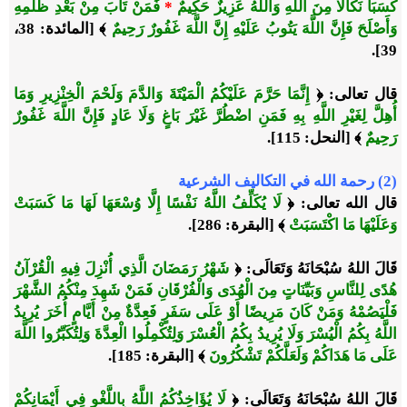
كَسَبَا نَكَالًا مِنَ اللَّهِ وَاللَّهُ عَزِيزٌ حَكِيمٌ
*
فَمَنْ تَابَ مِنْ بَعْدِ ظُلْمِهِ
وَأَصْلَحَ فَإِنَّ اللَّهَ يَتُوبُ عَلَيْهِ إِنَّ اللَّهَ غَفُورٌ رَحِيمٌ
﴾ [المائدة: 38،
39].
قال تعالى: ﴿
إِنَّمَا حَرَّمَ عَلَيْكُمُ الْمَيْتَةَ وَالدَّمَ وَلَحْمَ الْخِنْزِيرِ وَمَا
أُهِلَّ لِغَيْرِ اللَّهِ بِهِ فَمَنِ اضْطُرَّ غَيْرَ بَاغٍ وَلَا عَادٍ فَإِنَّ اللَّهَ غَفُورٌ
رَحِيمٌ
﴾ [النحل: 115].
(2) رحمة الله في التكاليف الشرعية
قال الله تعالى: ﴿
لَا يُكَلِّفُ اللَّهُ نَفْسًا إِلَّا وُسْعَهَا لَهَا مَا كَسَبَتْ
وَعَلَيْهَا مَا اكْتَسَبَتْ
﴾ [البقرة: 286].
قَالَ اللهُ سُبْحَانَهُ وَتَعَالَى: ﴿
شَهْرُ رَمَضَانَ الَّذِي أُنْزِلَ فِيهِ الْقُرْآنُ
هُدًى لِلنَّاسِ وَبَيِّنَاتٍ مِنَ الْهُدَى وَالْفُرْقَانِ فَمَنْ شَهِدَ مِنْكُمُ الشَّهْرَ
فَلْيَصُمْهُ وَمَنْ كَانَ مَرِيضًا أَوْ عَلَى سَفَرٍ فَعِدَّةٌ مِنْ أَيَّامٍ أُخَرَ يُرِيدُ
اللَّهُ بِكُمُ الْيُسْرَ وَلَا يُرِيدُ بِكُمُ الْعُسْرَ وَلِتُكْمِلُوا الْعِدَّةَ وَلِتُكَبِّرُوا اللَّهَ
عَلَى مَا هَدَاكُمْ وَلَعَلَّكُمْ تَشْكُرُونَ
﴾ [البقرة: 185].
قَالَ اللهُ سُبْحَانَهُ وَتَعَالَى: ﴿
لَا يُؤَاخِذُكُمُ اللَّهُ بِاللَّغْوِ فِي أَيْمَانِكُمْ