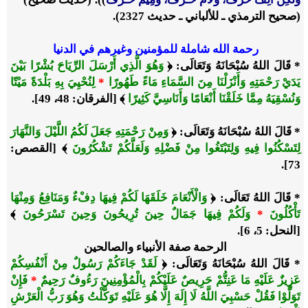
(صحيح الترمذي ـ للألباني ـ حديث 2327).
رحمة الله شاملة للمؤمنين وغيرهم في الدنيا
* قَالَ اللهُ سُبْحَانَهُ وَتَعَالَى: ﴿
وَهُوَ الَّذِي أَرْسَلَ الرِّيَاحَ بُشْرًا بَيْنَ
يَدَيْ رَحْمَتِهِ وَأَنْزَلْنَا مِنَ السَّمَاءِ مَاءً طَهُورًا
*
لِنُحْيِيَ بِهِ بَلْدَةً مَيْتًا
وَنُسْقِيَهُ مِمَّا خَلَقْنَا أَنْعَامًا وَأَنَاسِيَّ كَثِيرًا
﴾ [الفرقان: 48، 49].
* قَالَ اللهُ سُبْحَانَهُ وَتَعَالَى: ﴿
وَمِنْ رَحْمَتِهِ جَعَلَ لَكُمُ اللَّيْلَ وَالنَّهَارَ
لِتَسْكُنُوا فِيهِ وَلِتَبْتَغُوا مِنْ فَضْلِهِ وَلَعَلَّكُمْ تَشْكُرُونَ
﴾ [القصص:
73].
* قَالَ اللهُ تَعَالَى: ﴿
وَالْأَنْعَامَ خَلَقَهَا لَكُمْ فِيهَا دِفْءٌ وَمَنَافِعُ وَمِنْهَا
تَأْكُلُونَ
*
وَلَكُمْ فِيهَا جَمَالٌ حِينَ تُرِيحُونَ وَحِينَ تَسْرَحُونَ
﴾
[النحل: 5، 6].
الرحمة صفة الأنبياء والصالحين
* قَالَ اللهُ سُبْحَانَهُ وَتَعَالَى: ﴿
لَقَدْ جَاءَكُمْ رَسُولٌ مِنْ أَنْفُسِكُمْ
عَزِيزٌ عَلَيْهِ مَا عَنِتُّمْ حَرِيصٌ عَلَيْكُمْ بِالْمُؤْمِنِينَ رَءُوفٌ رَحِيمٌ
*
فَإِنْ
تَوَلَّوْا فَقُلْ حَسْبِيَ اللَّهُ لَا إِلَهَ إِلَّا هُوَ عَلَيْهِ تَوَكَّلْتُ وَهُوَ رَبُّ الْعَرْشِ