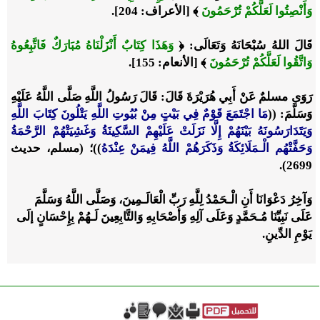
وَأَنْصِتُوا لَعَلَّكُمْ تُرْحَمُونَ
﴾ [الأعراف: 204].
قَالَ اللهُ سُبْحَانَهُ وَتَعَالَى: ﴿
وَهَذَا كِتَابٌ أَنْزَلْنَاهُ مُبَارَكٌ فَاتَّبِعُوهُ
وَاتَّقُوا لَعَلَّكُمْ تُرْحَمُونَ
﴾ [الأنعام: 155].
رَوَى مسلمٌ عَنْ أَبِي هُرَيْرَةَ قَالَ: قَالَ رَسُولُ اللَّهِ صَلَّى اللَّهُ عَلَيْهِ
وَسَلَّمَ: ((
مَا اجْتَمَعَ قَوْمٌ فِي بَيْتٍ مِنْ بُيُوتِ اللَّهِ يَتْلُونَ كِتَابَ اللَّهِ
وَيَتَدَارَسُونَهُ بَيْنَهُمْ إِلَّا نَزَلَتْ عَلَيْهِمْ السَّكِينَةُ وَغَشِيَتْهُمْ الرَّحْمَةُ
وَحَفَّتْهُم الْـمَلَائِكَةُ وَذَكَرَهُمْ اللَّهُ فِيمَنْ عِنْدَهُ
))؛ (مسلم، حديث
2699).
وَآخِرُ دَعْوَانَا أَنِ الْـحَمْدُ لِلَّهِ رَبِّ الْعَالَـمِينَ، وَصَلَّى اللَّهُ وَسَلَّمَ
عَلَى نَبِيِّنَا مُـحَمَّدٍ وَعَلَى آلِهِ وَأَصْحَابِهِ وَالتَّابِعِينَ لَـهُمْ بِإِحْسَانٍ إلَى
يَوْمِ الدِّينِ.