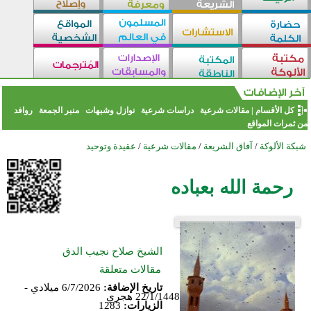
كل الأقسام
|
مقالات شرعية
دراسات شرعية
نوازل وشبهات
منبر الجمعة
روافد
من ثمرات المواقع
شبكة الألوكة
/
آفاق الشريعة
/
مقالات شرعية
/
عقيدة وتوحيد
رحمة الله بعباده
الشيخ صلاح نجيب الدق
مقالات متعلقة
تاريخ الإضافة:
6/7/2026 ميلادي -
22/1/1448 هجري
الزيارات:
1283