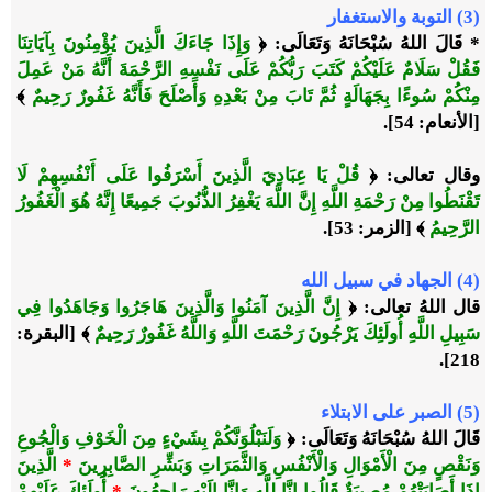
(3) التوبة والاستغفار
* قَالَ اللهُ سُبْحَانَهُ وَتَعَالَى: ﴿
وَإِذَا جَاءَكَ الَّذِينَ يُؤْمِنُونَ بِآيَاتِنَا
فَقُلْ سَلَامٌ عَلَيْكُمْ كَتَبَ رَبُّكُمْ عَلَى نَفْسِهِ الرَّحْمَةَ أَنَّهُ مَنْ عَمِلَ
مِنْكُمْ سُوءًا بِجَهَالَةٍ ثُمَّ تَابَ مِنْ بَعْدِهِ وَأَصْلَحَ فَأَنَّهُ غَفُورٌ رَحِيمٌ
﴾
[الأنعام: 54].
وقال تعالى: ﴿
قُلْ يَا عِبَادِيَ الَّذِينَ أَسْرَفُوا عَلَى أَنْفُسِهِمْ لَا
تَقْنَطُوا مِنْ رَحْمَةِ اللَّهِ إِنَّ اللَّهَ يَغْفِرُ الذُّنُوبَ جَمِيعًا إِنَّهُ هُوَ الْغَفُورُ
الرَّحِيمُ
﴾ [الزمر: 53].
(4) الجهاد في سبيل الله
قال اللهُ تعالى: ﴿
إِنَّ الَّذِينَ آمَنُوا وَالَّذِينَ هَاجَرُوا وَجَاهَدُوا فِي
سَبِيلِ اللَّهِ أُولَئِكَ يَرْجُونَ رَحْمَتَ اللَّهِ وَاللَّهُ غَفُورٌ رَحِيمٌ
﴾ [البقرة:
218].
(5) الصبر على الابتلاء
قَالَ اللهُ سُبْحَانَهُ وَتَعَالَى: ﴿
وَلَنَبْلُوَنَّكُمْ بِشَيْءٍ مِنَ الْخَوْفِ وَالْجُوعِ
وَنَقْصٍ مِنَ الْأَمْوَالِ وَالْأَنْفُسِ وَالثَّمَرَاتِ وَبَشِّرِ الصَّابِرِينَ
*
الَّذِينَ
إِذَا أَصَابَتْهُمْ مُصِيبَةٌ قَالُوا إِنَّا لِلَّهِ وَإِنَّا إِلَيْهِ رَاجِعُونَ
*
أُولَئِكَ عَلَيْهِمْ