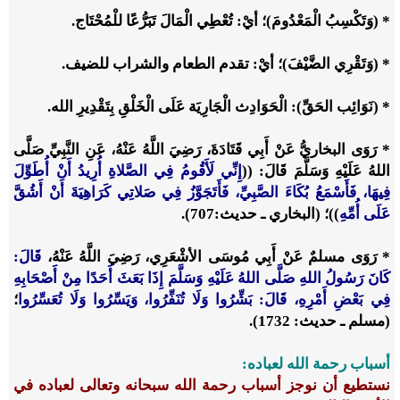
* (وَتَكْسِبُ الْمَعْدُومَ)؛ أيْ: تُعْطِي الْمَالَ تَبَرُّعًا للْمُحْتَاج.
* (وَتَقْرِي الضَّيْفَ)؛ أيْ: تقدم الطعام والشراب للضيف.
* (نَوَائِب الحَقِّ): الْحَوَادِث الْجَارِيَة عَلَى الْخَلْقِ بِتَقْدِيرِ الله.
* رَوَى البخاريُّ عَنْ أَبِي قَتَادَةَ، رَضِيَ اللَّهُ عَنْهُ، عَنِ النَّبِيِّ صَلَّى
اللهُ عَلَيْهِ وَسَلَّمَ قَالَ: ((
إِنِّي لَأَقُومُ فِي الصَّلاةِ أُرِيدُ أَنْ أُطَوِّلَ
فِيهَا، فَأَسْمَعُ بُكَاءَ الصَّبِيِّ، فَأَتَجَوَّزُ فِي صَلاتِي كَرَاهِيَةَ أَنْ أَشُقَّ
عَلَى أُمِّهِ
))؛ (البخاري ـ حديث:707).
* رَوَى مسلمٌ عَنْ أَبِي مُوسَى الأشْعَرِي، رَضِيَ اللَّهُ عَنْهُ،
قَالَ:
كَانَ رَسُولُ اللهِ صَلَّى اللهُ عَلَيْهِ وَسَلَّمَ إِذَا بَعَثَ أَحَدًا مِنْ أَصْحَابِهِ
فِي بَعْضِ أَمْرِهِ، قَالَ: بَشِّرُوا وَلَا تُنَفِّرُوا، وَيَسِّرُوا وَلَا تُعَسِّرُوا
؛
(مسلم ـ حديث: 1732).
أسباب رحمة الله لعباده:
نستطيع أن نوجز أسباب رحمة الله سبحانه وتعالى لعباده في