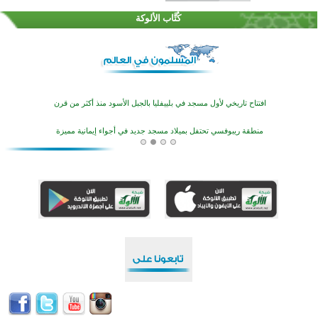
تيسليتش تختتم برنامجا تعليميا لتعزيز القيم وبناء الشخصية للشباب المسلمين
كُتَّاب الألوكة
اختتام منافسات قرآنية متميزة في بنغلاديش بمشاركة 3000 متسابق
أكثر من 400 طالب يشاركون في مسابقة المعلومات الإسلامية بأستراليا
افتتاح تاريخي لأول مسجد في بلييفليا بالجبل الأسود منذ أكثر من قرن
منطقة ريبوفسي تحتفل بميلاد مسجد جديد في أجواء إيمانية مميزة
أكبر مشروع إسلامي في ريف أستراليا يفتتح أبوابه بعد سنوات من العمل والعطاء
القرآن والتربية في صدارة البرامج الصيفية للمسلمين في بينزا وساراتوف وموردوفيا هذا العام
اختتام الدورة التاسعة لمسابقة حفظ وتلاوة القرآن الكريم في أزناكاييف
تيسليتش تختتم برنامجا تعليميا لتعزيز القيم وبناء الشخصية للشباب المسلمين
اختتام منافسات قرآنية متميزة في بنغلاديش بمشاركة 3000 متسابق
أكثر من 400 طالب يشاركون في مسابقة المعلومات الإسلامية بأستراليا