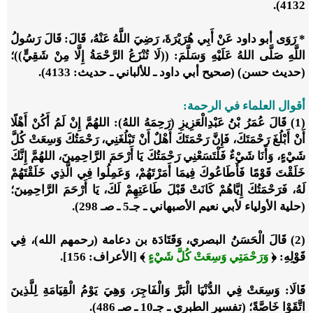
4132).
* رَوَى أبو داود عَنْ أَبِي هُرَيْرَةَ، رَضِيَ اللَّهُ عَنْهُ، قَالَ: قَالَ رَسُولُ
اللَّهِ صَلَّى اللهُ عَلَيْهِ وَسَلَّمَ: ((لَا تُنْزَعُ الرَّحْمَةُ إِلَّا مِنْ شَقِيٍّ))؛
(حديث حسن) (صحيح أبي داود ـ للألباني ـ حديث: 4133).
أقوال العلماء في الرحمة:
(1) قَالَ عُمَرُ بْنُ عَبْدِالْعَزِيزِ (رَحِمَهُ اللهُ): اللهُمَّ إِنْ لَمُ أَكُنْ أَهْلًا
أَنْ أَبْلُغَ رَحْمَتَكَ، فَإِنَّ رَحْمَتَكَ أَهْلٌ أَنْ تَبْلُغَنِي، رَحْمَتُكَ وَسِعَتْ كُلَّ
شَيْءٍ، وَأَنَا شَيْءٌ فَلْتَسَعْنِي رَحْمَتُكَ يَا أَرْحَمَ الرَّاحِمِينَ، اللهُمَّ إِنَّكَ
خَلَقْتَ قَوْمًا فَأَطَاعُوكَ فِيمَا أَمَرْتَهُمْ، وَعَمِلُوا فِي الَّذِي خَلَقْتَهُمْ
لَهُ، فَرَحْمَتُكَ إِيَّاهُمْ كَانَتْ قَبْلَ طَاعَتِهِمْ لَكَ، يَا أَرْحَمَ الرَّاحِمِينَ؛
(حلية الأولياء لأبي نعيم الأصبهاني ـ جـ5 ـ صـ 298).
(2) قَالَ الْحَسَنُ البصري، وَقَتَادَة بن دعامة (رحمهم الله)، فِي
قَوْلِهِ: ﴿
وَرَحْمَتِي وَسِعَتْ كُلَّ شَيْءٍ
﴾ [الأعراف: 156].
قَالَا: وَسِعَتْ فِي الدُّنْيَا الْبَرَّ وَالْفَاجِرَ، وَهِيَ يَوْمُ الْقِيَامَةِ لِلَّذِينَ
اتَّقَوْا خَاصَّةً؛ (تفسير الطبري ـ جـ10 ـ صـ 486).