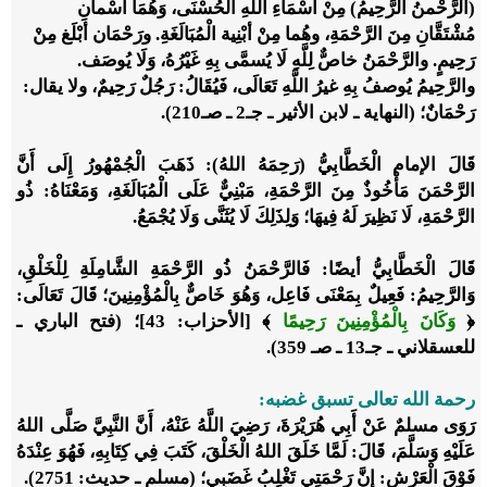
(الرَّحْمنُ الرَّحِيمُ) مِنْ أَسْمَاءِ اللَّهِ الحُسْنَى، وَهُمَا اسْمانِ
مُشْتَقَّانِ مِنَ الرَّحْمَةِ، وهُما مِنْ أبْنِية الْمُبَالَغَةِ. ورَحْمَان أبْلَغ مِنْ
رَحِيمٍ. والرَّحْمَنُ خاصٌّ لِلَّهِ لَا يُسمَّى بِهِ غَيْرُهُ، وَلَا يُوصَف.
والرَّحِيمُ يُوصفُ بِهِ غيرُ اللَّهِ تَعَالَى، فَيُقَالُ: رَجُلٌ رَحِيمٌ، ولا يقال:
رَحْمَانٌ؛ (النهاية ـ لابن الأثير ـ جـ2 ـ صـ210).
قَالَ الإمام الْخَطَّابِيُّ (رَحِمَهُ اللهُ): ذَهَبَ الْجُمْهُورُ إِلَى أَنَّ
الرَّحْمَنَ مَأْخُوذٌ مِنَ الرَّحْمَةِ، مَبْنِيٌّ عَلَى الْمُبَالَغَةِ، وَمَعْنَاهُ: ذُو
الرَّحْمَةِ، لَا نَظِيرَ لَهُ فِيهَا؛ وَلِذَلِكَ لَا يُثَنَّى وَلَا يُجْمَعُ.
قَالَ الْخَطَّابِيُّ أيضًا: فَالرَّحْمَنُ ذُو الرَّحْمَةِ الشَّامِلَةِ لِلْخَلْقِ،
وَالرَّحِيمُ: فَعِيلٌ بِمَعْنَى فَاعِل، وَهُوَ خَاصٌّ بِالْمُؤْمِنِينَ؛ قَالَ تَعَالَى:
﴿
وَكَانَ بِالْمُؤْمِنِينَ رَحِيمًا
﴾ [الأحزاب: 43]؛ (فتح الباري ـ
للعسقلاني ـ جـ13 ـ صـ 359).
رحمة الله تعالى تسبق غضبه:
رَوَى مسلمٌ عَنْ أَبِي هُرَيْرَةَ، رَضِيَ اللَّهُ عَنْهُ، أَنَّ النَّبِيَّ صَلَّى اللهُ
عَلَيْهِ وَسَلَّمَ، قَالَ: لَمَّا خَلَقَ اللهُ الْخَلْقَ، كَتَبَ فِي كِتَابِهِ، فَهُوَ عِنْدَهُ
فَوْقَ الْعَرْشِ: إِنَّ رَحْمَتِي تَغْلِبُ غَضَبِي؛ (مسلم ـ حديث: 2751).