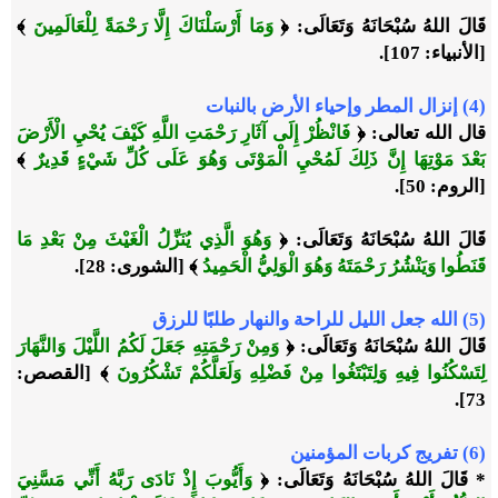
قَالَ اللهُ سُبْحَانَهُ وَتَعَالَى: ﴿
وَمَا أَرْسَلْنَاكَ إِلَّا رَحْمَةً لِلْعَالَمِينَ
﴾
[الأنبياء: 107].
(4) إنزال المطر وإحياء الأرض بالنبات
قال الله تعالى: ﴿
فَانْظُرْ إِلَى آثَارِ رَحْمَتِ اللَّهِ كَيْفَ يُحْيِ الْأَرْضَ
بَعْدَ مَوْتِهَا إِنَّ ذَلِكَ لَمُحْيِ الْمَوْتَى وَهُوَ عَلَى كُلِّ شَيْءٍ قَدِيرٌ
﴾
[الروم: 50].
قَالَ اللهُ سُبْحَانَهُ وَتَعَالَى: ﴿
وَهُوَ الَّذِي يُنَزِّلُ الْغَيْثَ مِنْ بَعْدِ مَا
قَنَطُوا وَيَنْشُرُ رَحْمَتَهُ وَهُوَ الْوَلِيُّ الْحَمِيدُ
﴾ [الشورى: 28].
(5) الله جعل الليل للراحة والنهار طلبًا للرزق
قَالَ اللهُ سُبْحَانَهُ وَتَعَالَى: ﴿
وَمِنْ رَحْمَتِهِ جَعَلَ لَكُمُ اللَّيْلَ وَالنَّهَارَ
لِتَسْكُنُوا فِيهِ وَلِتَبْتَغُوا مِنْ فَضْلِهِ وَلَعَلَّكُمْ تَشْكُرُونَ
﴾ [القصص:
73].
(6) تفريج كربات المؤمنين
* قَالَ اللهُ سُبْحَانَهُ وَتَعَالَى: ﴿
وَأَيُّوبَ إِذْ نَادَى رَبَّهُ أَنِّي مَسَّنِيَ