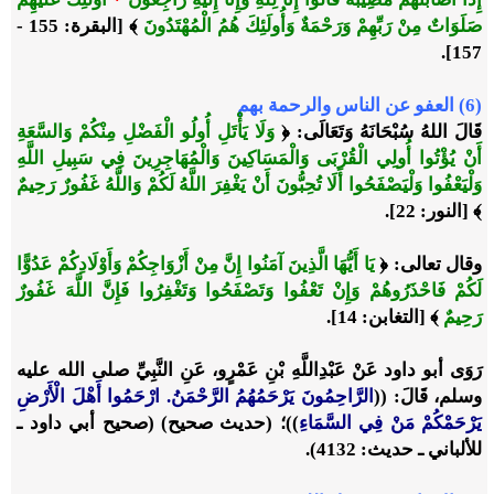
صَلَوَاتٌ مِنْ رَبِّهِمْ وَرَحْمَةٌ وَأُولَئِكَ هُمُ الْمُهْتَدُونَ
﴾ [البقرة: 155 -
157].
(6) العفو عن الناس والرحمة بهم
قَالَ اللهُ سُبْحَانَهُ وَتَعَالَى: ﴿
وَلَا يَأْتَلِ أُولُو الْفَضْلِ مِنْكُمْ وَالسَّعَةِ
أَنْ يُؤْتُوا أُولِي الْقُرْبَى وَالْمَسَاكِينَ وَالْمُهَاجِرِينَ فِي سَبِيلِ اللَّهِ
وَلْيَعْفُوا وَلْيَصْفَحُوا أَلَا تُحِبُّونَ أَنْ يَغْفِرَ اللَّهُ لَكُمْ وَاللَّهُ غَفُورٌ رَحِيمٌ
﴾ [النور: 22].
وقال تعالى: ﴿
يَا أَيُّهَا الَّذِينَ آمَنُوا إِنَّ مِنْ أَزْوَاجِكُمْ وَأَوْلَادِكُمْ عَدُوًّا
لَكُمْ فَاحْذَرُوهُمْ وَإِنْ تَعْفُوا وَتَصْفَحُوا وَتَغْفِرُوا فَإِنَّ اللَّهَ غَفُورٌ
رَحِيمٌ
﴾ [التغابن: 14].
رَوَى أبو داود عَنْ عَبْدِاللَّهِ بْنِ عَمْرٍو، عَنِ النَّبِيِّ صلى الله عليه
وسلم، قَالَ: ((
الرَّاحِمُونَ يَرْحَمُهُمُ الرَّحْمَنُ. ارْحَمُوا أَهْلَ الْأَرْضِ
يَرْحَمْكُمْ مَنْ فِي السَّمَاءِ
))؛ (حديث صحيح) (صحيح أبي داود ـ
للألباني ـ حديث: 4132).