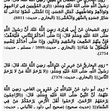
رَسُولُ اللَّهِ صَلَّى اللهُ عَلَيْهِ وَسَلَّمَ: ((تَرَى المُؤْمِنِينَ فِي تَرَاحُمِهِمْ
وَتَوَادِّهِمْ وَتَعَاطُفِهِمْ، كَمَثَلِ الجَسَدِ، إِذَا اشْتَكَى عُضْوًا تَدَاعَى لَهُ
سَائِرُ جَسَدِهِ بِالسَّهَرِ وَالـْحُمَّى))؛ (البخاري ـ حديث: 6011).
رَوَى الشيخانِ عَنْ أَبِي هُرَيْرَةَ، رَضِيَ اللَّهُ عَنْهُ، أَنَّ رَسُولَ اللَّهِ
صَلَّى اللهُ عَلَيْهِ وَسَلَّمَ قَالَ: إِذَا صَلَّى أَحَدُكُمْ لِلنَّاسِ، فَلْيُخَفِّفْ؛
فَإِنَّ مِنْهُمُ الضَّعِيفَ وَالسَّقِيمَ وَالكَبِيرَ، وَإِذَا صَلَّى أَحَدُكُمْ لِنَفْسِهِ
فَلْيُطَوِّلْ مَا شَاءَ))؛ (البخاري ـ حديث:5999 / مسلم ـ حديث:
2754).
* رَوَى البخاريُّ عَنْ جَرِيرِ بْنِ عَبْدِاللَّهِ، رَضِيَ اللَّهُ عَنْهُ، قَالَ: قَالَ
رَسُولُ اللَّهِ، صَلَّى اللهُ عَلَيْهِ وَسَلَّمَ: ((لا يَرْحَمُ اللَّهُ مَنْ لا يَرْحَمُ
النَّاسَ))؛ (البخاري ـ حديث: 7376).
* رَوى أبو داود عَنْ عَبْدِاللَّهِ بْنِ عَمْرٍو بن العَاص، رَضِيَ اللَّهُ
عَنْهُمَا، أنَّ النَّبِيَّ صَلَّى اللهُ عَلَيْهِ وَسَلَّمَ، قَالَ: ((الرَّاحِمُونَ
يَرْحَمُهُمُ الرَّحْمَنُ، ارْحَمُوا أَهْلَ الْأَرْضِ يَرْحَمْكُمْ مَنْ فِي
السَّمَاءِ))؛ (حديث صحيح) (صحيح أبي داود ـ للألباني ـ حديث: