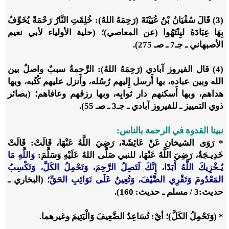
(3) قَالَ سُفْيَانُ بْنُ عُيَيْنَةَ (رَحِمَهُ اللهُ): خُلِقَتِ النَّارُ رَحْمَةً يُخَوِّفُ
بِهَا عِبَادَهُ ليِنْتَهُوا (عن المعاصي)؛ (حلية الأولياء لأبي نعيم
الأصبهاني ـ جـ7 ـ صـ 275).
(4) قال الفيروز آبادي (رَحِمَهُ اللهُ): الرَّحمةُ سببٌ واصلٌ بين
الله وبين عباده، بها أَرسل إِليهم رُسُله، وأَنزل عليهم كُتُبه، وبها
هداهم، وبها أَسكنهم دار ثوابِه، وبها رزقهم وعافاهم؛ (بصائر
ذوي التمييز ـ للفيروز آبادي ـ جـ3 ـ صـ 55).
نبينا القدوة في الرحمة بالناس:
* رَوَى الشيخانِ عَنْ عَائِشَةَ، رَضِيَ اللَّهُ عَنْهَا، قَالَتْ: قَالَتْ
خَدِيـجَةُ، رَضِيَ اللَّهُ عَنْهَا، للنبي صَلَّى اللهُ عَلَيْهِ وَسَلَّمَ:
وَاللَّهِ مَا
يُـخْزِيكَ اللَّهُ أَبَدًا، إِنَّكَ لَتَصِلُ الرَّحِمَ، وَتَحْمِلُ الكَلَّ، وَتَكْسِبُ
المَعْدُومَ وَتَقْرِي الضَّيْفَ، وَتُعِينُ عَلَى نَوَائِبِ الحَقِّ
؛ (البخاري ـ
حديث:3 / مسلم ـ حديث: 160).
* (وَتَحْمِلُ الكَلَّ)؛ أيْ: تُسَاعِدُ الضَّعِيفَ وَالْيَتِيمَ وغيرهما.