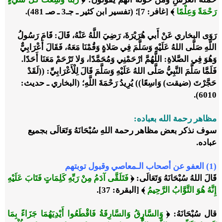
رَحْمَةً وَعِلْمًا
﴾ [غافر: 7]؛ (تفسير ابن كثير ـ جـ3 ـ صـ 481).
رَوَى البخاري عَنْ أَبي هُرَيْرَةَ، رَضِيَ اللَّهُ عَنْهُ، قَالَ: قَامَ رَسُولُ
اللَّهِ صَلَّى اللهُ عَلَيْهِ وَسَلَّمَ فِي صَلاةٍ وَقُمْنَا مَعَهُ، فَقَالَ أَعْرَابِيٌّ
وَهُوَ فِي الصَّلاةِ: اللَّهُمَّ ارْحَمْنِي وَمُحَمَّدًا، وَلا تَرْحَمْ مَعَنَا أَحَدًا.
فَلَمَّا سَلَّمَ النَّبِيُّ صَلَّى اللهُ عَلَيْهِ وَسَلَّمَ قَالَ لِلْأَعْرَابِيِّ: ((لَقَدْ
حَجَّرْتَ (ضيقت) وَاسِعًا)) يُرِيدُ رَحْمَةَ اللَّهِ؛ (البخاري ـ حديث:
6010).
مظاهر رحمة الله بعباده:
سوف نذكر بعض مظاهر رحمة اللهِ سُبْحَانَهُ وَتَعَالَى بجميع
عباده.
(1) العفو عن أصحاب الـمعاصي وقبول توبتهم
قَالَ اللهُ سُبْحَانَهُ وَتَعَالَى: ﴿
فَتَلَقَّى آدَمُ مِنْ رَبِّهِ كَلِمَاتٍ فَتَابَ عَلَيْهِ
إِنَّهُ هُوَ التَّوَّابُ الرَّحِيمُ
﴾ [البقرة: 37].
قال سُبْحَانَهُ: ﴿
وَالسَّارِقُ وَالسَّارِقَةُ فَاقْطَعُوا أَيْدِيَهُمَا جَزَاءً بِمَا