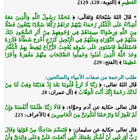
الْعَظِيمِ
﴾ [التوبة: 128، 129].
* قَالَ اللهُ سُبْحَانَهُ وَتَعَالَى: ﴿
مُحَمَّدٌ رَسُولُ اللَّهِ وَالَّذِينَ مَعَهُ
أَشِدَّاءُ عَلَى الْكُفَّارِ رُحَمَاءُ بَيْنَهُمْ تَرَاهُمْ رُكَّعًا سُجَّدًا يَبْتَغُونَ فَضْلًا
مِنَ اللَّهِ وَرِضْوَانًا سِيمَاهُمْ فِي وُجُوهِهِمْ مِنْ أَثَرِ السُّجُودِ ذَلِكَ
مَثَلُهُمْ فِي التَّوْرَاةِ وَمَثَلُهُمْ فِي الْإِنْجِيلِ كَزَرْعٍ أَخْرَجَ شَطْأَهُ فَآزَرَهُ
فَاسْتَغْلَظَ فَاسْتَوَى عَلَى سُوقِهِ يُعْجِبُ الزُّرَّاعَ لِيَغِيظَ بِهِمُ الْكُفَّارَ
وَعَدَ اللَّهُ الَّذِينَ آمَنُوا وَعَمِلُوا الصَّالِحَاتِ مِنْهُمْ مَغْفِرَةً وَأَجْرًا
عَظِيمًا
﴾ [الفتح: 29].
طلب الرحمة من صفات الأنبياء والصالحين:
قَال اللهُ تعالى: ﴿
رَبَّنَا لَا تُزِغْ قُلُوبَنَا بَعْدَ إِذْ هَدَيْتَنَا وَهَبْ لَنَا مِنْ
لَدُنْكَ رَحْمَةً إِنَّكَ أَنْتَ الْوَهَّابُ
﴾ [آل عمران: 8].
قال تعالى حكاية عن آدم وحوَّاء: ﴿
قَالَا رَبَّنَا ظَلَمْنَا أَنْفُسَنَا وَإِنْ
لَمْ تَغْفِرْ لَنَا وَتَرْحَمْنَا لَنَكُونَنَّ مِنَ الْخَاسِرِينَ
﴾ [الأعراف: 23].
قال تعالى حكاية عن سليمان: ﴿
فَتَبَسَّمَ ضَاحِكًا مِنْ قَوْلِهَا وَقَالَ
رَبِّ أَوْزِعْنِي أَنْ أَشْكُرَ نِعْمَتَكَ الَّتِي أَنْعَمْتَ عَلَيَّ وَعَلَى وَالِدَيَّ وَأَنْ