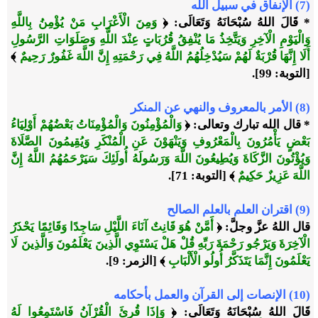
(7) الإنفاق في سبيل الله
* قَالَ اللهُ سُبْحَانَهُ وَتَعَالَى: ﴿
وَمِنَ الْأَعْرَابِ مَنْ يُؤْمِنُ بِاللَّهِ
وَالْيَوْمِ الْآخِرِ وَيَتَّخِذُ مَا يُنْفِقُ قُرُبَاتٍ عِنْدَ اللَّهِ وَصَلَوَاتِ الرَّسُولِ
أَلَا إِنَّهَا قُرْبَةٌ لَهُمْ سَيُدْخِلُهُمُ اللَّهُ فِي رَحْمَتِهِ إِنَّ اللَّهَ غَفُورٌ رَحِيمٌ
﴾
[التوبة: 99].
(8) الأمر بالمعروف والنهي عن المنكر
* قال الله تبارك وتعالى: ﴿
وَالْمُؤْمِنُونَ وَالْمُؤْمِنَاتُ بَعْضُهُمْ أَوْلِيَاءُ
بَعْضٍ يَأْمُرُونَ بِالْمَعْرُوفِ وَيَنْهَوْنَ عَنِ الْمُنْكَرِ وَيُقِيمُونَ الصَّلَاةَ
وَيُؤْتُونَ الزَّكَاةَ وَيُطِيعُونَ اللَّهَ وَرَسُولَهُ أُولَئِكَ سَيَرْحَمُهُمُ اللَّهُ إِنَّ
اللَّهَ عَزِيزٌ حَكِيمٌ
﴾ [التوبة: 71].
(9) اقتران العلم بالعلم الصالح
قال اللهُ عزَّ وجلَّ: ﴿
أَمَّنْ هُوَ قَانِتٌ آنَاءَ اللَّيْلِ سَاجِدًا وَقَائِمًا يَحْذَرُ
الْآخِرَةَ وَيَرْجُو رَحْمَةَ رَبِّهِ قُلْ هَلْ يَسْتَوِي الَّذِينَ يَعْلَمُونَ وَالَّذِينَ لَا
يَعْلَمُونَ إِنَّمَا يَتَذَكَّرُ أُولُو الْأَلْبَابِ
﴾ [الزمر: 9].
(10) الإنصات إلى القرآن والعمل بأحكامه
قَالَ اللهُ سُبْحَانَهُ وَتَعَالَى: ﴿
وَإِذَا قُرِئَ الْقُرْآنُ فَاسْتَمِعُوا لَهُ