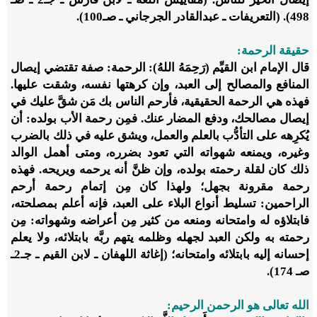
498). (التعريفات ـ عبدالقادر الجرجاني ـ صـ100).
حقيقة الرحمة:
قال الإمام ابن القيِّم (رَحِمَهُ اللهُ): الرحمة: صفة تقتضي إيصال
المنافع والمصالح إلى العبد، وإن كرهتها نفسه، وشقت عليها.
فهذه هي الرحمة الحقيقية، فأرحم الناس بك مَن شقَّ عليك في
إيصال مصالحك، ودفع المضار عنك. فمِن رحمة الأب بولده: أن
يُكرِهه على التأدُّب بالعلم والعمل، ويشق عليه في ذلك بالضرب
وغيره، ويمنعه شهواته التي تعود بضرره، ومتى أهمل الوالد
ذلك كان لقلة رحمته بولده، وإن ظنَّ أنه يرحمه ويريحه. فهذه
رحمة مقرونة بجهل؛ ولهذا كان مِن إتمام رحمة أرحم
الراحمين: تسليط أنواع البلاء على العبد، فإنه أعلم بمصلحته،
فابتلاؤه له وامتحانه ومنعه من كثير مِن أعراضه وشهواته: مِن
رحمته به ولكن العبد لجهله وظلمه يتهم ربَّه بابتلائه، ولا يعلم
إحسانه إليه بابتلائه وامتحانه؛ (إغاثة اللهفان ـ لابن القيم ـ جـ2ـ
صـ 174).
الله تعالى هو الرحمن الرحيم: