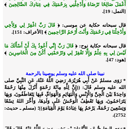
أَعْمَلَ صَالِحًا تَرْضَاهُ وَأَدْخِلْنِي بِرَحْمَتِكَ فِي عِبَادِكَ الصَّالِحِينَ
﴾
[النمل: 19].
قال سبحانه حكاية عن موسى: ﴿
قَالَ رَبِّ اغْفِرْ لِي وَلِأَخِي
وَأَدْخِلْنَا فِي رَحْمَتِكَ وَأَنْتَ أَرْحَمُ الرَّاحِمِينَ
﴾ [الأعراف: 151].
قال سبحانه حكاية نوح: ﴿
قَالَ رَبِّ إِنِّي أَعُوذُ بِكَ أَنْ أَسْأَلَكَ مَا
لَيْسَ لِي بِهِ عِلْمٌ وَإِلَّا تَغْفِرْ لِي وَتَرْحَمْنِي أَكُنْ مِنَ الْخَاسِرِينَ
﴾
[هود: 47].
نبينا صلى الله عليه وسلم يوصينا بالرحمة
* رَوَى مسلمٌ عَنْ أَبِي هُرَيْرَةَ، رَضِيَ اللَّهُ عَنْهُ، عَنِ النَّبِيِّ صلى
الله عليه وسلم قَالَ: ((إِنَّ لِلَّهِ مِائَةَ رَحْمَةٍ أَنْزَلَ مِنْهَا رَحْمَةً
وَاحِدَةً بَيْنَ الْجِنِّ وَالْإِنْسِ وَالْبَهَائِمِ وَالْهَوَامِّ، فَبِهَا يَتَعَاطَفُونَ، وَبِهَا
يَتَرَاحَمُونَ، وَبِهَا تَعْطِفُ الْوَحْشُ عَلَى وَلَدِهَا، وَأَخَّرَ اللهُ تِسْعًا
وَتِسْعِينَ رَحْمَةً، يَرْحَمُ بِهَا عِبَادَهُ يَوْمَ الْقِيَامَةِ))؛ (مسلم ـ حديث:
2752).
* رَوَى البخاريُّ عَنِ النُّعْمَانَ بْنِ بَشِيرٍ، رَضِيَ اللَّهُ عَنْهُ، قَالَ: قَالَ