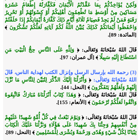
وَلَكِنْ يُؤَاخِذُكُمْ بِمَا عَقَّدْتُمُ الْأَيْمَانَ فَكَفَّارَتُهُ إِطْعَامُ عَشَرَةِ
مَسَاكِينَ مِنْ أَوْسَطِ مَا تُطْعِمُونَ أَهْلِيكُمْ أَوْ كِسْوَتُهُمْ أَوْ تَحْرِيرُ
رَقَبَةٍ فَمَنْ لَمْ يَجِدْ فَصِيَامُ ثَلَاثَةِ أَيَّامٍ ذَلِكَ كَفَّارَةُ أَيْمَانِكُمْ إِذَا حَلَفْتُمْ
وَاحْفَظُوا أَيْمَانَكُمْ كَذَلِكَ يُبَيِّنُ اللَّهُ لَكُمْ آيَاتِهِ لَعَلَّكُمْ تَشْكُرُونَ
﴾
[المائدة: 89].
قَالَ اللهُ سُبْحَانَهُ وَتَعَالَى: ﴿
وَلِلَّهِ عَلَى النَّاسِ حِجُّ الْبَيْتِ مَنِ
اسْتَطَاعَ إِلَيْهِ سَبِيلًا
﴾ [آل عمران: 97].
(3) رحمة الله بإرسال الرسل وإنزال الكتب لهداية الناس، قَالَ
اللهُ سُبْحَانَهُ وَتَعَالَى:
﴿
وَأَنْزَلْنَا إِلَيْكَ الذِّكْرَ لِتُبَيِّنَ لِلنَّاسِ مَا نُزِّلَ
إِلَيْهِمْ وَلَعَلَّهُمْ يَتَفَكَّرُونَ
﴾ [النحل: 44].
قَالَ اللهُ سُبْحَانَهُ وَتَعَالَى: ﴿
وَهَذَا كِتَابٌ أَنْزَلْنَاهُ مُبَارَكٌ فَاتَّبِعُوهُ
وَاتَّقُوا لَعَلَّكُمْ تُرْحَمُونَ
﴾ [الأنعام: 155].
قَالَ اللهُ سُبْحَانَهُ وَتَعَالَى: ﴿
وَيَوْمَ نَبْعَثُ فِي كُلِّ أُمَّةٍ شَهِيدًا عَلَيْهِمْ
مِنْ أَنْفُسِهِمْ وَجِئْنَا بِكَ شَهِيدًا عَلَى هَؤُلَاءِ وَنَزَّلْنَا عَلَيْكَ الْكِتَابَ
تِبْيَانًا لِكُلِّ شَيْءٍ وَهُدًى وَرَحْمَةً وَبُشْرَى لِلْمُسْلِمِينَ
﴾ [النحل: 89].