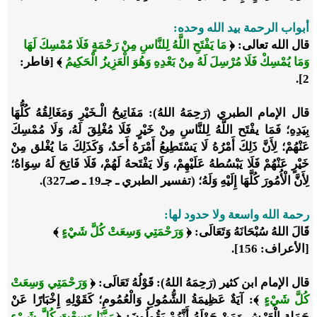
أبواب الرحمة بيد الله وحده:
قال الله تعالى: ﴿
مَا يَفْتَحِ اللَّهُ لِلنَّاسِ مِنْ رَحْمَةٍ فَلَا مُمْسِكَ لَهَا
وَمَا يُمْسِكْ فَلَا مُرْسِلَ لَهُ مِنْ بَعْدِهِ وَهُوَ الْعَزِيزُ الْحَكِيمُ
﴾ [فاطر:
2].
قال الإمام الطبري (رَحِمَهُ اللهُ): مَفَاتِيحُ الْـخَيْرِ وَمَغَالِقُهُ كُلُّهَا
بِيَدِهِ؛ فَمَا يفْتَح اللَّهُ لِلنَّاسِ مِنْ خَيْرٍ فَلَا مُغْلِقَ لَهُ، وَلَا مُمْسِكَ
عَنْهُمْ؛ لِأَنَّ ذَلِكَ أَمْرُهُ لَا يَسْتَطِيعُ أَمْرَهُ أَحَدٌ، وَكَذَلِكَ مَا يُغْلق مِنْ
خَيْرٍ عَنْهُمْ فَلَا يَبْسُطهُ عَلَيْهِمْ، وَلَا يَفْتَحهُ لَهُمْ، فَلَا فَاتِحَ لَهُ سِوَاهُ؛
لِأَنَّ الْأُمُورَ كُلَّهَا إِلَيْهِ وَلَهُ؛ (تفسير الطبري ـ جـ19 ـ صـ327).
رحمة الله واسعة ولا حدود لها:
قَالَ اللهُ سُبْحَانَهُ وَتَعَالَى: ﴿
وَرَحْمَتِي وَسِعَتْ كُلَّ شَيْءٍ
﴾
[الأعراف: 156].
قال الإمام ابن كثير (رَحِمَهُ اللهُ): قَوْلُهُ تَعَالَى: ﴿
وَرَحْمَتِي وَسِعَتْ
كُلَّ شَيْءٍ
﴾: آيَةٌ عَظِيمَةُ الشُّمُولِ وَالْعُمُومِ؛ كَقَوْلِهِ إِخْبَارًا عَنْ
حَمَلة الْعَرْشِ وَمَنْ حَوْلَهُ أَنَّهُمْ يَقُولُونَ: ﴿
رَبَّنَا وَسِعْتَ كُلَّ شَيْءٍ