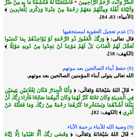
الضُّرُّ وَأَنْتَ أَرْحَمُ الرَّاحِمِينَ
*
فَاسْتَجَبْنَا لَهُ فَكَشَفْنَا مَا بِهِ مِنْ ضُرٍّ
وَآتَيْنَاهُ أَهْلَهُ وَمِثْلَهُمْ مَعَهُمْ رَحْمَةً مِنْ عِنْدِنَا وَذِكْرَى لِلْعَابِدِينَ
﴾
[الأنبياء: 83، 84].
(7) عدم تعجيل العقوبة لمستحقيها
قال تعالى: ﴿
وَرَبُّكَ الْغَفُورُ ذُو الرَّحْمَةِ لَوْ يُؤَاخِذُهُمْ بِمَا كَسَبُوا
لَعَجَّلَ لَهُمُ الْعَذَابَ بَلْ لَهُمْ مَوْعِدٌ لَنْ يَجِدُوا مِنْ دُونِهِ مَوْئِلًا
﴾
[الكهف: 58].
(8) حفظ أبناء الصالحين بعد موتهم
الله تعالى يتولى أبناء المؤمنين الصالحين بعد موتهم.
* قَالَ اللهُ سُبْحَانَهُ وَتَعَالَى: ﴿
وَأَمَّا الْجِدَارُ فَكَانَ لِغُلَامَيْنِ يَتِيمَيْنِ
فِي الْمَدِينَةِ وَكَانَ تَحْتَهُ كَنْزٌ لَهُمَا وَكَانَ أَبُوهُمَا صَالِحًا فَأَرَادَ رَبُّكَ أَنْ
يَبْلُغَا أَشُدَّهُمَا وَيَسْتَخْرِجَا كَنْزَهُمَا رَحْمَةً مِنْ رَبِّكَ وَمَا فَعَلْتُهُ عَنْ
أَمْرِي
﴾ [الكهف: 82].
(9) وصية الله للأبناء برحمة الآباء
* قَالَ اللهُ سُبْحَانَهُ وَتَعَالَى: ﴿
وَقَضَى رَبُّكَ أَلَّا تَعْبُدُوا إِلَّا إِيَّاهُ