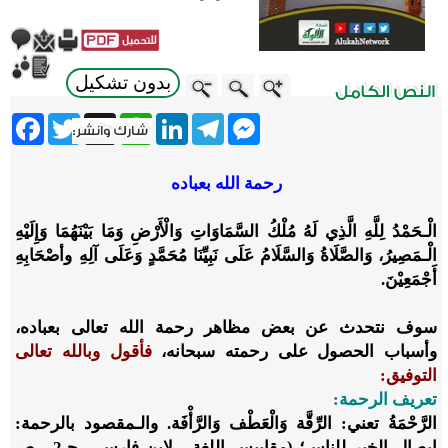
بدون تشكيل
ebook
Twitter
WhatsApp
X
LinkedIn
Telegram
Messenger
رحمة الله بعباده
الْـحَمْدُ لِلَّهِ الَّذِي لَهُ مُلْكُ السَّمَاوَاتِ وَالْأَرْضِ وَمَا بَيْنَهُمَا وَإِلَيْهِ
الْـمَصِيرُ، وَالصَّلَاةُ وَالسَّلَامُ عَلَى نَبِيِّنَا مُحَمَّدٍ وَعَلَى آلِهِ وأصْحَابِهِ
أَجْمَعِيْنَ.
سوف نتحدث عن بعض مظاهر رحمة الله تعالى بعباده،
وأسباب الحصول على رحمته سبحانه،
فأقول وبالله تعالى
التوفيق:
تعريف الرحمة:
الرَّحْمَةُ تعني: الرِّقَّة وَالْعَطْف وَالرَّأْفَة. والـمقصود بالرحمة:
إيصال الخير للناس؛ (مقاييس اللغة ـ لابن فارس ـ جـ2 ـ صـ