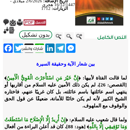
تاريخ الإضافة:
2/6/2026 ميلادي -
16/12/1447 هجري
الزيارات:
1712
بدون تشكيل
ebook
Twitter
WhatsApp
X
LinkedIn
Telegram
Messenger
بين شعار الآية وحقيقة السيرة
لما قالت الفتاة لأبيها:
﴿
إِنَّ خَيْرَ مَنِ اسْتَأْجَرْتَ الْقَوِيُّ الْأَمِينُ
﴾
[القصص: 26]، لم يكن ذلك الأمين عليه السلام من أقاربها أو
ينتهي اسم عائلتها باسم عائلته، بل كان غريبًا عنهم، فاختاره
الشيخ الكبير لأنه لم يكن خائنًا للأمانة، ضعيفًا عن قول الحق
والوقوف مع الملهوف.
ولما قال شعيب عليه السلام:
﴿
إِنْ أُرِيدُ إِلَّا الْإِصْلَاحَ مَا اسْتَطَعْتُ
وَمَا تَوْفِيقِي إِلَّا بِاللَّهِ
﴾
[هود: 88]، كان قد أعلن البراءة من أفعال