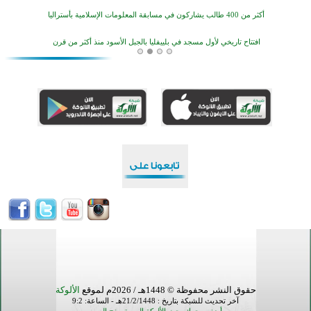
منطقة ريبوفسي تحتفل بميلاد مسجد جديد في أجواء إيمانية مميزة
أكبر مشروع إسلامي في ريف أستراليا يفتتح أبوابه بعد سنوات من العمل والعطاء
القرآن والتربية في صدارة البرامج الصيفية للمسلمين في بينزا وساراتوف وموردوفيا هذا العام
اختتام الدورة التاسعة لمسابقة حفظ وتلاوة القرآن الكريم في أزناكاييف
تيسليتش تختتم برنامجا تعليميا لتعزيز القيم وبناء الشخصية للشباب المسلمين
اختتام منافسات قرآنية متميزة في بنغلاديش بمشاركة 3000 متسابق
أكثر من 400 طالب يشاركون في مسابقة المعلومات الإسلامية بأستراليا
حقوق النشر محفوظة © 1448هـ / 2026م لموقع
الألوكة
آخر تحديث للشبكة بتاريخ : 21/2/1448هـ - الساعة: 9:2