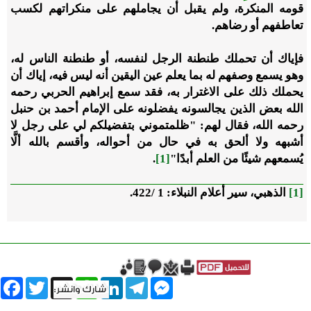
قومه المنكرة، ولم يقبل أن يجاملهم على منكراتهم لكسب
تعاطفهم أو رضاهم.
فإياك أن تحملك طنطنة الرجل لنفسه، أو طنطنة الناس له،
وهو يسمع وصفهم له بما يعلم عين اليقين أنه ليس فيه، إياك أن
يحملك ذلك على الاغترار به، فقد سمع إبراهيم الحربي رحمه
الله بعض الذين يجالسونه يفضلونه على الإمام أحمد بن حنبل
رحمه الله، فقال لهم: "ظلمتموني بتفضيلكم لي على رجل لا
أشبهه ولا ألحق به في حال من أحواله، وأقسم بالله ألَّا
يُسمعهم شيئًا من العلم أبدًا"
[1]
.
[1]
الذهبي، سير أعلام النبلاء: 1 /422.
book
Twitter
WhatsApp
X
LinkedIn
Telegram
Messenger