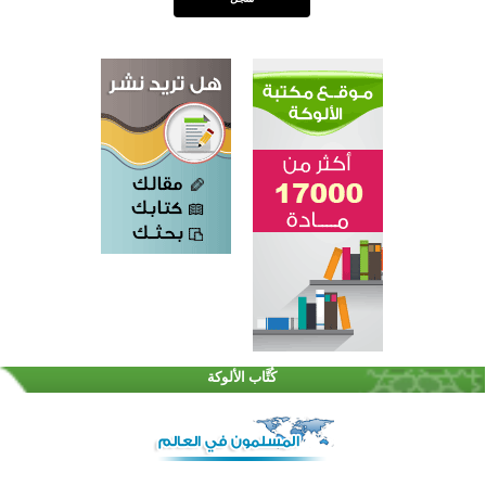
اختتام الدورة التاسعة لمسابقة حفظ وتلاوة القرآن الكريم في أزناكاييف
تيسليتش تختتم برنامجا تعليميا لتعزيز القيم وبناء الشخصية للشباب المسلمين
كُتَّاب الألوكة
اختتام منافسات قرآنية متميزة في بنغلاديش بمشاركة 3000 متسابق
أكثر من 400 طالب يشاركون في مسابقة المعلومات الإسلامية بأستراليا
افتتاح تاريخي لأول مسجد في بلييفليا بالجبل الأسود منذ أكثر من قرن