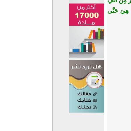
ْرٌ مِنْ أَلْفِ
هِيَ حَتَّى