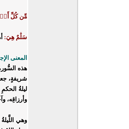
مِّن كُلِّ أَمۡ
سَلَٰمٌ هِيَ:
أم
المعنى الإجم
هذه السُّورةُ 
شريفةٍ، جعل 
ليلةُ الحكمِ 
وأرزاقِه، وآجا
وهي اللَّيلةُ 