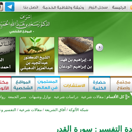
كل الأقسام
|
مقالات شرعية
دراسات شرعية
نوازل وشبهات
منبر الجمعة
روا
شبكة الألوكة
/
آفاق الشريعة
/
مقالات شرعية
/
التفسير وع
ة التفسير: سورة القدر