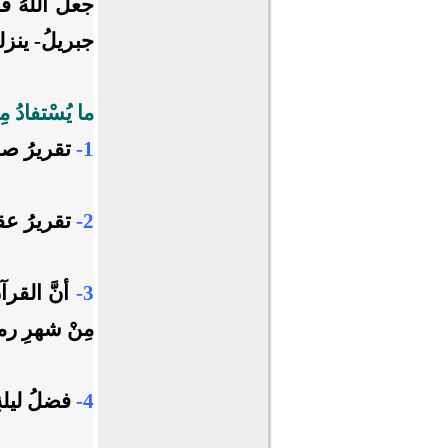
جعل اللهُ فض
جبريلُ- ينزلو
ما يُسْتفادُ مِ
1-
تقريرُ صدق
2-
تقريرُ عقي
3-
أنَّ القر
مِنْ شهرِ رم
4-
فضلُ ليلةِ