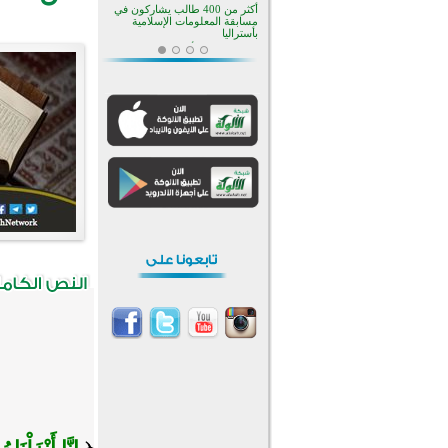
افتتاح تاريخي لأول مسجد في بلييفليا
بالجبل الأسود منذ أكثر من قرن
منطقة ريبوفسي تحتفل بميلاد
مسجد جديد في أجواء إيمانية مميزة
أكبر مشروع إسلامي في ريف
أستراليا يفتتح أبوابه بعد سنوات من
العمل والعطاء
القرآن والتربية في صدارة البرامج
الصيفية للمسلمين في بينزا
وساراتوف وموردوفيا هذا العام
اختتام الدورة التاسعة لمسابقة حفظ
وتلاوة القرآن الكريم في أزناكاييف
تيسليتش تختتم برنامجا تعليميا لتعزيز
القيم وبناء الشخصية للشباب
المسلمين
اختتام منافسات قرآنية متميزة في
بنغلاديش بمشاركة 3000 متسابق
أكثر من 400 طالب يشاركون في
مسابقة المعلومات الإسلامية
بأستراليا