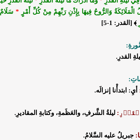
هُ فِي لَيْلَةِ الْقَدْرِ
*
وَمَا أَدْرَاكَ مَا لَيْلَةُ الْقَدْرِ
*
لَيْلَةُ الْقَدْرِ خَي
لُ الْمَلَائِكَةُ وَالرُّوحُ فِيهَا بِإِذْنِ رَبِّهِمْ مِنْ كُلِّ أَمْرٍ
*
سَلَامٌ 
ِ
﴾ [القدر: 1-5]
ورةِ:
ةِ القدرِ.
اتِ:
أيِ: ابتدأْنا إنزالَه.
ۡقَدۡرِ:
ليلةُ الشَّرفِ، والعَظَمةِ، وكتابةِ المقاديرِ.
ا:
جبريلُ عليه السَّلامُ.