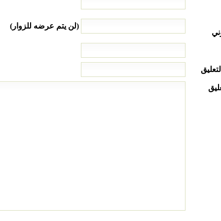
(لن يتم عرضه للزوار)
ني
لتعليق
ليق