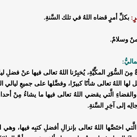
رٍ:
بكلِّ أمرٍ قضاه اللهُ في تلك السَّنةِ.
نٌ وسلامٌ.
اليُّ:
مِنَ السُّوَرِ المكِّيَّةِ، يُخبِرُنا اللهُ تعالى فيها عنْ فضلِ ل
لها اللهُ تعالى شأنًا كبيرًا، وفضَّلها على جميعِ ليالي ا
والقضاءِ الَّتي يقضي اللهُ تعالى فيها ما يشاءُ مِنْ أحداث
لِه إلى آخِرِ السَّنةِ.
الَّتي اختَصَّها اللهُ تعالى بإنزالِ أفضلِ كتبِه فيها، وهي اللَّ