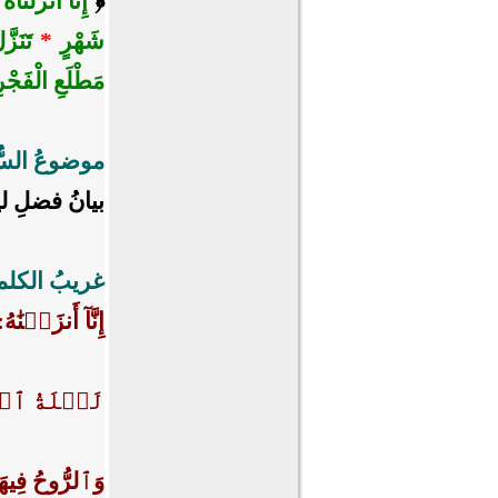
﴿
إِنَّا أَنْزَلْنَا
شَهْرٍ
*
تَنَزَّ
مَطْلَعِ الْفَجْر
موضوعُ السُّ
بيانُ فضلِ ليل
غريبُ الكلم
إِنَّآ أَنزَلۡنَٰهُ
:
لَيۡلَةُ ٱل
وَٱلرُّوحُ فِيهَ