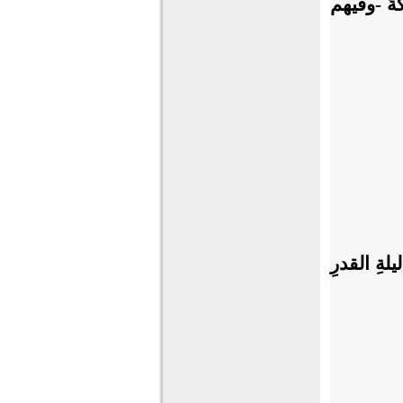
ةَ -وفيهم
لةِ القدرِ