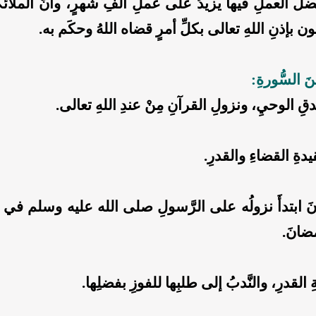
لَ العملِ فيها يزيدُ على عملِ ألفِ شهرٍ، وأنَّ الملائك
ن بإذنِ اللهِ تعالى بكلِّ أمرٍ قضاه اللهُ وحكَم به.
نَ السُّورةِ:
ِ الوحيِ، ونزولِ القرآنِ مِنْ عندِ اللهِ تعالى.
دةِ القضاءِ والقدرِ.
آنَ ابتدأَ نزولُه على الرَّسولِ صلى الله عليه وسلم في لي
ضانَ.
 القدرِ، والنَّدبُ إلى طلبِها للفوزِ بفضلِها.