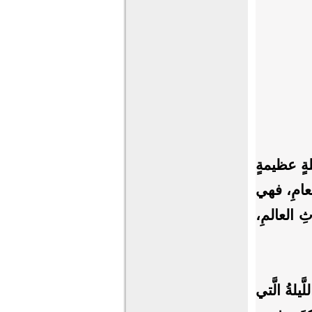
يلةٍ عظيمةٍ
لعامِ، فهي
ِ العالمِ،
يلةُ الَّتي