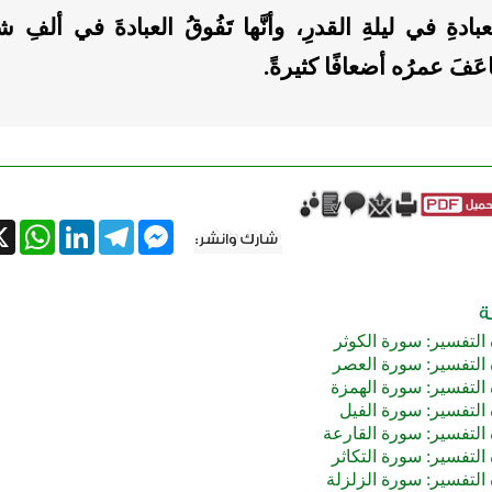
ادةِ في ليلةِ القدرِ، وأنَّها تَفُوقُ العبادةَ في ألفِ ش
ضاعَفَ عمرُه أضعافًا كثيرةً.
tsApp
X
LinkedIn
Telegram
Messenger
التفسير: سورة الكوثر
 التفسير: سورة العصر
التفسير: سورة الهمزة
التفسير: سورة الفيل
التفسير: سورة القارعة
التفسير: سورة التكاثر
التفسير: سورة الزلزلة