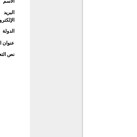
الاسم
البريد
الإلكترو
الدولة
عنوان ا
نص التع