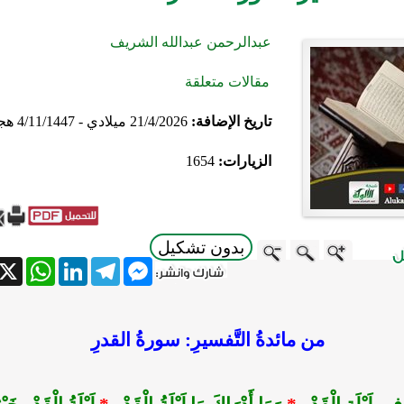
عبدالرحمن عبدالله الشريف
مقالات متعلقة
تاريخ الإضافة:
21/4/2026 ميلادي - 4/11/1447 هجري
الزيارات:
1654
بدون تشكيل
atsApp
X
LinkedIn
Telegram
Messenger
من مائدةُ التَّفسيرِ: سورةُ القدرِ