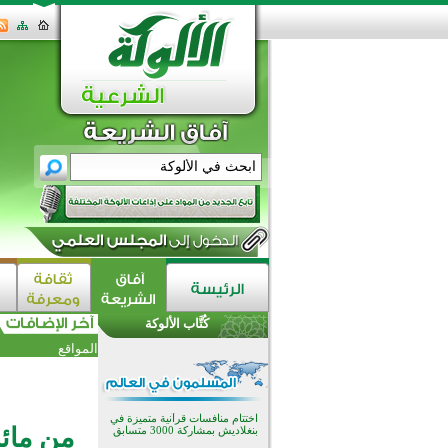
اختتام الدورة التاسعة لمسابقة حفظ
وتلاوة القرآن الكريم في أزناكاييف
كُتَّاب الألوكة
تيسليتش تختتم برنامجا تعليميا لتعزيز
القيم وبناء الشخصية للشباب
المواقع
المسلمين
اختتام منافسات قرآنية متميزة في
بنغلاديش بمشاركة 3000 متسابق
أكثر من 400 طالب يشاركون في
مسابقة المعلومات الإسلامية
من مائد
بأستراليا