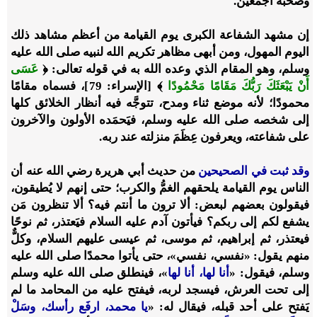
وصحبه أجمعين.
إن مشهد الشفاعة الكبرى يوم القيامة من أعظم مشاهد ذلك
اليوم المهول، ومن أبهى مظاهر تكريم الله لنبيه صلى الله عليه
وسلم، وهو المقام الذي وعده الله به في قوله تعالى: ﴿
عَسَى
أَنْ يَبْعَثَكَ رَبُّكَ مَقَامًا مَحْمُودًا
﴾ [الإسراء: 79]، فسماه مقامًا
محمودًا؛ لأنه موضع ثناء ومدح، تتوجَّه فيه أنظار الخلائق كلها
إلى شخصه صلى الله عليه وسلم، فيَحمَده الأولون والآخرون
على شفاعته، ويعرفون عِظَمَ منزلته عند ربه.
وقد ثبت في الصحيحين
من حديث أبي هريرة رضي الله عنه أن
الناس يوم القيامة يلحقهم الغمُّ والكرب؛ حتى إنهم لا يُطيقون،
فيقولون بعضهم لبعض: ألا ترون ما أنتم فيه؟ ألا تنظرون مَن
يشفع لكم إلى ربكم؟ فيأتون آدم عليه السلام فيَعتذر، ثم نوحًا
فيعتذر، ثم إبراهيم، ثم موسى، ثم عيسى عليهم السلام، وكلٌّ
منهم يقول: «نفسي، نفسي»، حتى يأتوا محمدًا صلى الله عليه
وسلم، فيقول: «
أنا لها، أنا لها
»، فينطلق صلى الله عليه وسلم
إلى تحت العرش، فيسجد لربه، فيفتح عليه من المحامد ما لم
يَفتح على أحد قبله، فيقال له: «
يا محمد، ارفَع رأسك، وسَلْ