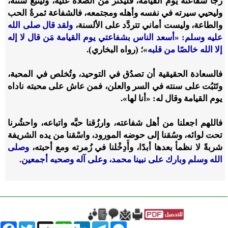
رجا شفاعته يوم القيامة، فليُكثر من الصلاة عليه، وليتَّبع سُنته،
وليحيي سيرته في نفسه وأهله ومجتمعه، فالشفاعة ثمرةُ الحب
والطاعة، وليست أماني تتردَّد على الألسنة،
ولقد قال صلى الله
عليه وسلم: «أسعد الناس بشفاعتي يوم القيامة مَن قال لا إله
إلا الله خالصًا من قلبه
»؛ (رواه البخاري).
فالسعادة الحقيقية أن تصدُق في التوحيد، وتُخلص في المحبة،
وتَثبُت على سنته في السر والعلن، فمن عاش على محبته ناداه
يوم القيامة وقال له: «أنا لها».
فاللهم اجعلنا من أهل شفاعته، وارزُقنا حبَّه واتباعه، واحشُرنا
تحت لوائه، وسُقنا إلى حوضه المورود، واسْقنا من يده الشريفة
شربةً لا نظمأ بعدها أبدًا، وأَدِخْلنا في زُمرته ومع أحبته،
وصلى
الله وسلم وبارك على نبينا محمد، وعلى آله وصحبه أجمعين.
book
Twitter
WhatsApp
X
LinkedIn
Telegram
Messenger