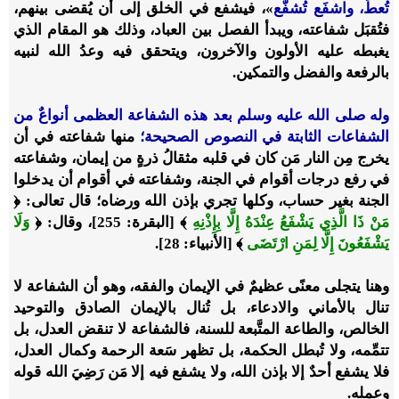
تُعطَ، واشفَع تُشفَّع
»، فيشفع في الخلق إلى أن يُقضى بينهم،
فتُقبَل شفاعته، ويبدأ الفصل بين العباد، وذلك هو المقام الذي
يغبطه عليه الأولون والآخرون، ويتحقق فيه وعدُ الله لنبيه
بالرفعة والفضل والتمكين.
وله صلى الله عليه وسلم بعد هذه الشفاعة العظمى أنواعٌ من
الشفاعات الثابتة في النصوص الصحيحة؛
منها شفاعته في أن
يخرج مِن النار مَن كان في قلبه مثقالُ ذرةٍ من إيمان، وشفاعته
في رفع درجات أقوام في الجنة، وشفاعته في أقوام أن يدخلوا
الجنة بغير حساب، وكلها تجري بإذن الله ورضاه؛ قال تعالى: ﴿
مَنْ ذَا الَّذِي يَشْفَعُ عِنْدَهُ إِلَّا بِإِذْنِهِ
﴾ [البقرة: 255]، وقال: ﴿
وَلَا
يَشْفَعُونَ إِلَّا لِمَنِ ارْتَضَى
﴾ [الأنبياء: 28].
وهنا يتجلى معنًى عظيمٌ في الإيمان والفقه، وهو أن الشفاعة لا
تنال بالأماني والادعاء، بل تُنال بالإيمان الصادق والتوحيد
الخالص، والطاعة المتَّبعة للسنة، فالشفاعة لا تنقض العدل، بل
تتمِّمه، ولا تُبطل الحكمة، بل تظهر سَعة الرحمة وكمال العدل،
فلا يشفع أحدٌ إلا بإذن الله، ولا يشفع فيه إلا مَن رَضِيَ الله قوله
وعمله.