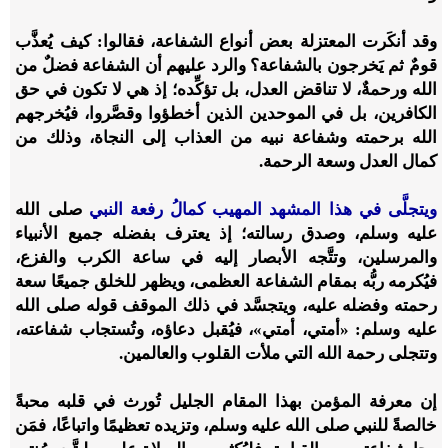
وقد أنكَرت المعتزلة بعض أنواع الشفاعة، فقالوا: كيف يُعذَّب
قومٌ ثم يَخرجون بالشفاعة؟ والرد عليهم أن الشفاعة فضلٌ من
الله ورحمةٌ، لا تناقض العدل، بل تؤكِّده؛ إذ هي لا تكون في حق
الكافرين، بل في الموحدين الذين أخطؤوا وقصَّروا، فيُخرجهم
الله برحمته وشفاعة نبيه من العذاب إلى النجاة، وذلك من
كمال العدل وسعة الرحمة.
ويتجلَّى في هذا المشهد المهيب كمالُ رفعة النبي
صلى الله
عليه وسلم، وصدق رسالته؛ إذ يعترف بفضله جميع الأنبياء
والمرسلين، وتتَّجه الأبصار إليه في ساعة الكرب والفزع،
فيُكرمه ربُّه بمقام الشفاعة العظمى، ويظهر للخلق جميعًا سعة
رحمته وفضله عليه، ويتجسَّد في ذلك الموقف قوله صلى الله
عليه وسلم: «أمتي، أمتي»، فيُقبل دعاؤه، وتُستجاب شفاعته،
وتتجلى رحمة الله التي ملأت القلوب والعالمين.
إن معرفة المؤمن بهذا المقام الجليل تُورث في قلبه محبةً
خالصةً للنبي صلى الله عليه وسلم، وتزيده تعظيمًا واتباعًا، فمَن