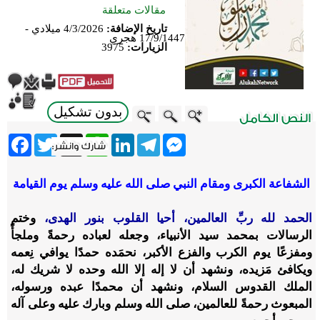
مقالات متعلقة
تاريخ الإضافة:
4/3/2026 ميلادي -
17/9/1447 هجري
الزيارات:
3975
بدون تشكيل
ebook
Twitter
WhatsApp
X
LinkedIn
Telegram
Messenger
الشفاعة الكبرى ومقام النبي صلى الله عليه وسلم يوم القيامة
الحمد لله ربِّ العالمين، أحيا القلوب بنور الهدى،
وختم
الرسالات بمحمد سيد الأنبياء، وجعله لعباده رحمةً وملجأً
ومفزعًا يوم الكرب والفزع الأكبر، نحمَده حمدًا يوافي نِعمه
ويكافئ مَزيده، ونشهد أن لا إله إلا الله وحده لا شريك له،
الملك القدوس السلام، ونشهد أن محمدًا عبده ورسوله،
المبعوث رحمةً للعالمين، صلى الله وسلم وبارك عليه وعلى آله