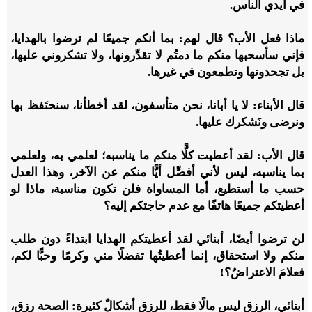
في أيدي الناس.
ماذا فعل الأب؟ قال لهم: بما أنكم جميعًا لم ترضوا بالهدايا،
فإني سأسحبها منكم ما دمتُم لا تقدِّرونها، ولا تشكروني عليها،
بل تجحدونها وتطمعون في غيرها.
قال الأبناء: لا يا أبانا، نحن متأسفون، لقد أخطأنا، سنحتَفظ بها
ونرضى ونَشكرك عليها.
قال الأب: لقد أعطيت كلًّا منكم ما يناسبه؛ لعلمي به، ولعلمي
بما يناسبه، ليس لأني أفضِّل أيًّا منكم عن الآخر، وهذا العدل
حسب ما أستطيع، أما المساواة فلن تكون مناسبة، ماذا لو
أعطيتكم جميعًا هاتفًا مع عدم حاجتكم إليه؟
لن ترضوا أيضًا، أبنائي لقد أعطيتكم الهدايا ابتداءً دون طلب
منكم ولا استحقاق، إنما أعطيتُها تفضلًا مني وكرمًا وحبًّا لكم،
فعلامَ الاعتراضُ؟!
أبنائي، الرزق ليس مالًا فقط، للرزق أشكالٌ كثيرة: الصحة رزق،