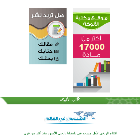
اختتام الدورة التاسعة لمسابقة حفظ وتلاوة القرآن الكريم في أزناكاييف
تيسليتش تختتم برنامجا تعليميا لتعزيز القيم وبناء الشخصية للشباب المسلمين
كُتَّاب الألوكة
اختتام منافسات قرآنية متميزة في بنغلاديش بمشاركة 3000 متسابق
أكثر من 400 طالب يشاركون في مسابقة المعلومات الإسلامية بأستراليا
افتتاح تاريخي لأول مسجد في بلييفليا بالجبل الأسود منذ أكثر من قرن