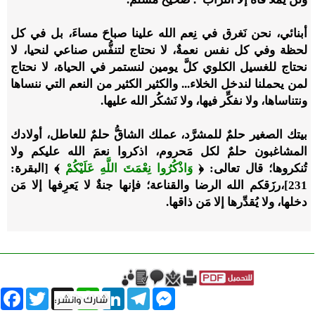
أبنائي، نحن نَغرق في نِعم الله علينا صباحَ مساءَ، بل في كل
لحظة وفي كل نفس نعمةٌ، لا نحتاج لتنفُّس صناعي لنحيا، لا
نحتاج للغسيل الكلوي كلَّ يومين لنستمر في الحياة، لا نحتاج
لمن يحملنا لندخل الخلاء... والكثير الكثير من النعم التي ننساها
ونتناساها، ولا نفكِّر فيها، ولا نَشكُر الله عليها.
بيتك الصغير حلمٌ للمشرَّد، عملك الشاقُّ حلمٌ للعاطل، أولادك
المشاغبون حلمٌ لكل مَحروم، اذكروا نعمَ الله عليكم ولا
تُنكروها؛ قال تعالى: ﴿
وَاذْكُرُوا نِعْمَتَ اللَّهِ عَلَيْكُمْ
﴾ [البقرة:
231]،رزَقكم الله الرضا والقناعة؛ فإنها جنةٌ لا يَعرِفها إلا مَن
دخلها، ولا يُقدِّرها إلا مَن ذاقها.
book
Twitter
WhatsApp
X
LinkedIn
Telegram
Messenger