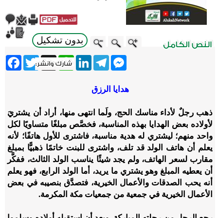
بدون تشكيل
ebook
Twitter
WhatsApp
X
LinkedIn
Telegram
Messenger
هدايا الرزق
ذهب رجلٌ لأداء مناسك الحج، ولَما انتهى منها، أراد أن يشتريَ
لأولاده بعض الهدايا بهذه المناسبة، فخصَّص مبلغًا متساويًا لكل
واحد منهم؛ ليشتري له هدية مناسبة، فاشترى للأول هاتفًا؛ لأنه
يعلم أن هاتف الولد قد تلف، واشترى للبنت خاتمًا ذهبيًّا بمبلغ
مقارب لسعر الهاتف، ولم يجد شيئًا يناسب الولد الثالث، ففكَّر
أن يعطيه المبلغ وهو يشتري ما يريد، أما الولد الرابع، فهو يعلم
أنه يحب الصدقات والأعمال الخيرية، فتصدَّق بنصيبه في بعض
الأعمال الخيرية في جمعية من جمعيات مكة المكرمة.
رجع الرجل من رحلته المباركة، وبعد أن استقبله أولاده وسلموا