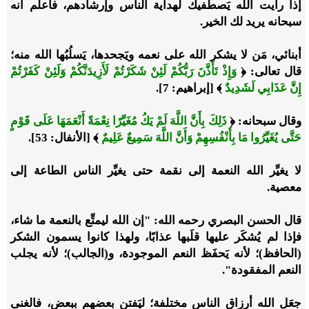
إذا رأيت الله يَصطفيك لهداية الناس وإرشادهم، فاعلَم أنه
سبحانه يريد لك الخير.
أبنائي، مَن لا يشكر الله على نعمه ويَجحدها، يَسلُبُها الله منه؛
قال تعالى: ﴿
وَإِذْ تَأَذَّنَ رَبُّكُمْ لَئِنْ شَكَرْتُمْ لَأَزِيدَنَّكُمْ وَلَئِنْ كَفَرْتُمْ
إِنَّ عَذَابِي لَشَدِيدٌ
﴾ [إبراهيم: 7].
وقال سبحانه: ﴿
ذَلِكَ بِأَنَّ اللَّهَ لَمْ يَكُ مُغَيِّرًا نِعْمَةً أَنْعَمَهَا عَلَى قَوْمٍ
حَتَّى يُغَيِّرُوا مَا بِأَنْفُسِهِمْ وَأَنَّ اللَّهَ سَمِيعٌ عَلِيمٌ
﴾ [الأنفال: 53].
لا يغيِّر الله النعمة إلى نقمة حتى يغيِّر الناس الطاعة إلى
معصية.
قال الحسن البصري رحمه الله: "إن الله ليمتِّع بالنعمة ما شاء،
فإذا لم يُشكَر عليها قلَبها عذابًا، ولهذا كانوا يسمون الشكر
(الحافظ)؛ لأنه يَحفَظ النعم الموجودة، و(الجالب)؛ لأنه يجلب
النعم المفقودة".
جعَل الله أرزاق الناس مختلفة؛ ليَفتن بعضهم ببعض، فالغنى