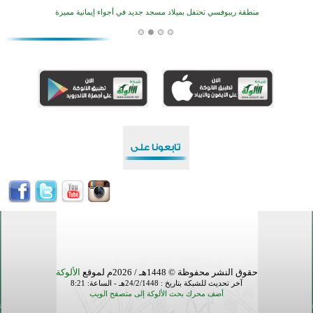
منطقة ريبوفسي تحتفل بميلاد مسجد جديد في أجواء إيمانية مميزة
أكبر مشروع إسلامي في ريف أستراليا يفتتح أبوابه بعد سنوات من العمل والعطاء
القرآن والتربية في صدارة البرامج الصيفية للمسلمين في بينزا وساراتوف وموردوفيا هذا العام
اختتام الدورة التاسعة لمسابقة حفظ وتلاوة القرآن الكريم في أزناكاييف
تيسليتش تختتم برنامجا تعليميا لتعزيز القيم وبناء الشخصية للشباب المسلمين
اختتام منافسات قرآنية متميزة في بنغلاديش بمشاركة 3000 متسابق
أكثر من 400 طالب يشاركون في مسابقة المعلومات الإسلامية بأستراليا
حقوق النشر محفوظة © 1448هـ / 2026م لموقع
الألوكة
آخر تحديث للشبكة بتاريخ : 24/2/1448هـ - الساعة: 8:21
أضف محرك بحث الألوكة إلى متصفح الويب