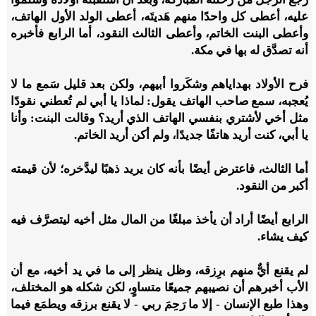
عليه، أعطى كل واحدًا منهم هَديتَه، أعطى الولد الأول الهاتف،
وأعطى البنت الخاتم، وأعطى الثالث النقود، أما الرابع فأخبره
أنه تصدَّق له بها في مكة.
فرح الأولاد بهداياهم وشكَروا أبيهم، ولكن بعد قليل سَمع ما لا
يُعجبه، سمع صاحب الهاتف يقول: لماذا يا أبي لم تُعطني نقودًا
مثل أخي لأشتري بنفسي الهاتف الذي أريد؟ وقالت البنت: وأنا
يا أبي، كنت أريد هاتفًا جديدًا، ولم أكن أريد الخاتم.
أما الثالث، فاعترض أيضًا بأنه كان يريد ذهبًا ليدَّخره؛ لأن قيمته
أكبر من النقود.
الرابع أيضًا أراد أن يأخذ مبلغًا من المال مثل أخيه ليتصرَّف فيه
كيف يشاء.
لم يقنع أيٌّ منهم برِزقه، وظل ينظر إلى ما في يد أخيه، مع أن
الأب أخبرهم أن نصيبهم جميعًا متساوٍ، لكن شكله هو المختلف،
وهذا طبع الإنسان - إلا ما رَحِمَ ربي - لا يقنع برزقه ويطمَع فيما