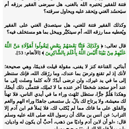
فتنة للفقير يَختبره الله بالغنى، هل سيرضى الفقير برزقه أم
سيَحسُد الغني ويَحقد عليه ويحاول سرقته؟
وكذلك الفقير فتنة للغني، هل سيتصدق الغني على الفقير
ويُعطيه مما رزقه الله، أم سيتكبَّر ويبخل بما هو مستخلف فيه؟
قال تعالى: ﴿
وَكَذَلِكَ فَتَنَّا بَعْضَهُمْ بِبَعْضٍ لِيَقُولُوا أَهَؤُلَاءِ مَنَّ اللَّهُ
عَلَيْهِمْ مِنْ بَيْنِنَا أَلَيْسَ اللَّهُ بِأَعْلَمَ بِالشَّاكِرِينَ
﴾ [الأنعام: 53].
أبنائي، القناعة كنز لا يفنى، مقولة قيلت قديمًا، وهي صحيحة؛
لأنك إذ لم تقنع وترضَ بما عندك، وما رزَقك الله، فإنك ستنظر
إلى ما في يد غيرك، ولن ترضى أبدًا؛ لأنه كلما وصلت إلى ما
عند أحدٍ ستجد شخصًا آخر عنده ما لا تَملِك، فتتمنَّى ذلك أيضًا،
وهكذا هَلُمَّ جرًّا، ستظل تَلهَث وراء ما في أيدي الناس، فلا تهنأ
لك معيشة، ولا يرتاح لك بالٌ، بل ستسعى جاهدًا وراء الهم والغم
والقلق على ما فاتك مما لم يُكتَب لك، فلا يَملأ فم ابن آدم إلا
التراب؛ عن ‌أنس بن مالك أن رسول الله صلى الله عليه وسلم
قال: «لو أن لابن آدم واديًا من ذهب، أحبَّ أن يكون له واديان،
ولن يملأ فاه إلا التراب"؛ صحيح مسلم.