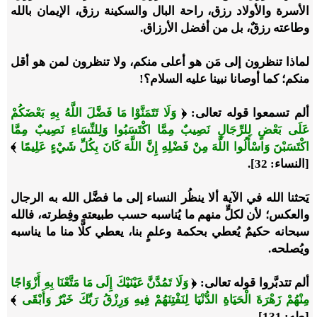
الأسرة والأولاد رزق، راحة البال والسكينة رزق، الإيمان بالله
وطاعته رزقٌ، بل من أفضل الأرزاق.
لماذا تنظرون إلى مَن هو أعلى منكم، ولا تنظرون لمن هو أقل
منكم؛ كما أوصانا نبينا عليه السلام؟!
ألم تسمعوا قوله تعالى: ﴿
وَلَا تَتَمَنَّوْا مَا فَضَّلَ اللَّهُ بِهِ بَعْضَكُمْ
عَلَى بَعْضٍ لِلرِّجَالِ نَصِيبٌ مِمَّا اكْتَسَبُوا وَلِلنِّسَاءِ نَصِيبٌ مِمَّا
اكْتَسَبْنَ وَاسْأَلُوا اللَّهَ مِنْ فَضْلِهِ إِنَّ اللَّهَ كَانَ بِكُلِّ شَيْءٍ عَلِيمًا
﴾
[النساء: 32].
يَحثنا الله في الآية ألا ينظُر النساء إلى ما فضَّل الله به الرجال
والعكس؛ لأن لكلٍّ منهم ما يُناسبه حسب طبيعته وفِطرته، فالله
سبحانه حكيمٌ يُعطي بحكمة وعلمٍ بنا، يعطي كلًّا منا ما يناسبه
ويُصلحه.
ألم تتدبَّروا قوله تعالى: ﴿
وَلَا تَمُدَّنَّ عَيْنَيْكَ إِلَى مَا مَتَّعْنَا بِهِ أَزْوَاجًا
مِنْهُمْ زَهْرَةَ الْحَيَاةِ الدُّنْيَا لِنَفْتِنَهُمْ فِيهِ وَرِزْقُ رَبِّكَ خَيْرٌ وَأَبْقَى
﴾
[طه: 131].