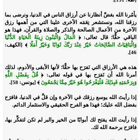
يأمُرنا الله بغضِّ أنظارنا عن أرزاق الناس في الدنيا، ونرضى بما
رزقنا الله، ونستشعر نِعَمَه الأخرى علينا التي من أهمها رزق
الآخرة من الأعمال الصالحة والذكر والصلاة والقرآن، فهذا هو
الباقي حقًّا؛ قال تعالى: ﴿
الْمَالُ وَالْبَنُونَ زِينَةُ الْحَيَاةِ الدُّنْيَا
وَالْبَاقِيَاتُ الصَّالِحَاتُ خَيْرٌ عِنْدَ رَبِّكَ ثَوَابًا وَخَيْرٌ أَمَلًا
﴾ [الكهف:
46].
هذه هي الأرزاق التي نَفرَح بها حقًّا؛ لأنها الأبقى والأدوم، لذلك
أمرنا الله أن نَفرَح بها في قوله تعالى: ﴿
قُلْ بِفَضْلِ اللَّهِ
وَبِرَحْمَتِهِ فَبِذَلِكَ فَلْيَفْرَحُوا هُوَ خَيْرٌ مِمَّا يَجْمَعُونَ
﴾ [يونس: 58].
إذا رأيتَ الله يوسع رزقك في الآخرة وإن قلَّ في الدنيا، فافرَح
بفضل الله عليك؛ فهذا هو الفرح الحقيقي والاستثمار الدائم.
إذا رأيت الله يفتح لك أبوابًا من الخير والبر لم تكن لتفكِّر بها،
فافرَح برحمة الله لك.