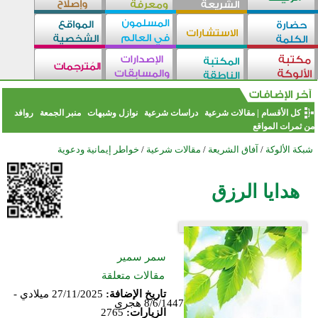
كل الأقسام
|
مقالات شرعية
دراسات شرعية
نوازل وشبهات
منبر الجمعة
روافد
من ثمرات المواقع
شبكة الألوكة
/
آفاق الشريعة
/
مقالات شرعية
/
خواطر إيمانية ودعوية
هدايا الرزق
سمر سمير
مقالات متعلقة
تاريخ الإضافة:
27/11/2025 ميلادي -
8/6/1447 هجري
الزيارات:
2765