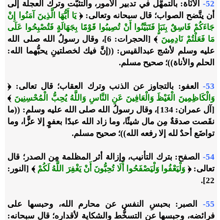
52-
الأَنَاة: بالتمهُّل في تدبير الأمور، والتثبُّت وترك العجلة إلى
أن يتَّضح الصواب؛ قال سبحانه وتعالى: ﴿
يَا أَيُّهَا الَّذِينَ آمَنُوا إِنْ
جَاءَكُمْ فَاسِقٌ بِنَبَإٍ فَتَبَيَّنُوا أَنْ تُصِيبُوا قَوْمًا بِجَهَالَةٍ فَتُصْبِحُوا عَلَى
مَا فَعَلْتُمْ نَادِمِينَ
﴾ [الحجرات: 6]، وقال رسولُ الله صلى الله
عليه وسلم لأشج عبدالقيس: ((إنَّ فيك لخصلتينِ يحبُّهما الله:
الحلم والأناة))؛ صحيح مسلم.
53-
العفو: بالتجاوز عن الذنب وترك العقاب؛ قال تعالى: ﴿
وَالْكَاظِمِينَ الْغَيْظَ وَالْعَافِينَ عَنِ النَّاسِ وَاللَّهُ يُحِبُّ الْمُحْسِنِينَ
﴾
[آل عمران: 134]، وقال رسولُ الله صلى الله عليه وسلم: ((ما
نقَصت صدقةٌ مِن مال شيئًا، وما زاد الله عبدًا بعفوٍ إلا عزًّا، وما
تواضَع أحدٌ لله إلا رفعه الله))؛ صحيح مسلم.
54-
الصفح: بترك التأنيب، وإزالة أثر المظلمة مِن الصدر؛ قال
تعالى: ﴿
وَلْيَعْفُوا وَلْيَصْفَحُوا أَلَا تُحِبُّونَ أَنْ يَغْفِرَ اللَّهُ لَكُمْ
﴾ [النور:
22].
55-
الصبر: بحبسِ النفس عن محارم الله، وحبسها على
فرائضه، وحبسها عن التسخُّط والشكاية لأقداره؛ قال سبحانه: