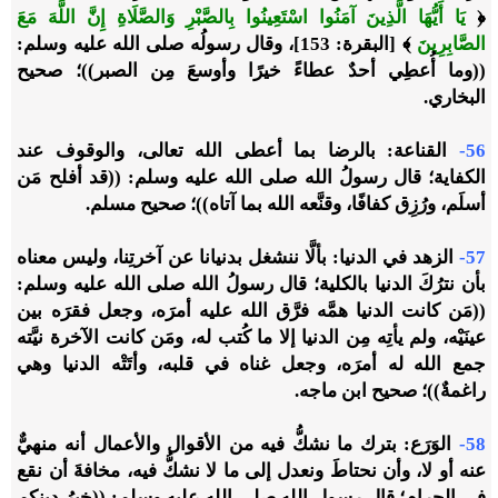
﴿
يَا أَيُّهَا الَّذِينَ آمَنُوا اسْتَعِينُوا بِالصَّبْرِ وَالصَّلَاةِ إِنَّ اللَّهَ مَعَ
الصَّابِرِينَ
﴾ [البقرة: 153]، وقال رسولُه صلى الله عليه وسلم:
((وما أُعطِي أحدٌ عطاءً خيرًا وأوسعَ مِن الصبر))؛ صحيح
البخاري.
56-
القناعة: بالرضا بما أعطى الله تعالى، والوقوف عند
الكفاية؛ قال رسولُ الله صلى الله عليه وسلم: ((قد أفلح مَن
أسلَم، ورُزِق كفافًا، وقنَّعه الله بما آتاه))؛ صحيح مسلم.
57-
الزهد في الدنيا: بألَّا ننشغل بدنيانا عن آخرتِنا، وليس معناه
بأن نترُكَ الدنيا بالكلية؛ قال رسولُ الله صلى الله عليه وسلم:
((مَن كانت الدنيا همَّه فرَّق الله عليه أمرَه، وجعل فقرَه بين
عينَيْه، ولم يأتِه مِن الدنيا إلا ما كُتب له، ومَن كانت الآخرة نيَّته
جمع الله له أمرَه، وجعل غناه في قلبه، وأتَتْه الدنيا وهي
راغمةٌ))؛ صحيح ابن ماجه.
58-
الوَرَع: بترك ما نشكُّ فيه من الأقوال والأعمال أنه منهيٌّ
عنه أو لا، وأن نحتاطَ ونعدل إلى ما لا نشكُّ فيه، مخافةَ أن نقع
في الحرام؛ قال رسول الله صلى الله عليه وسلم: ((خيرُ دينِكم