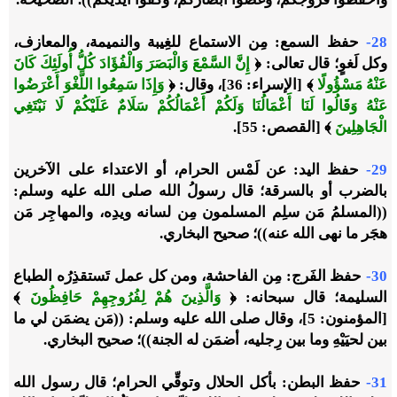
28-
حفظ السمع: مِن الاستماع للغِيبة والنميمة، والمعازف،
وكل لَغوٍ؛ قال تعالى: ﴿
إِنَّ السَّمْعَ وَالْبَصَرَ وَالْفُؤَادَ كُلُّ أُولَئِكَ كَانَ
عَنْهُ مَسْؤُولًا
﴾ [الإسراء: 36]، وقال: ﴿
وَإِذَا سَمِعُوا اللَّغْوَ أَعْرَضُوا
عَنْهُ وَقَالُوا لَنَا أَعْمَالُنَا وَلَكُمْ أَعْمَالُكُمْ سَلَامٌ عَلَيْكُمْ لَا نَبْتَغِي
الْجَاهِلِينَ
﴾ [القصص: 55].
29-
حفظ اليد: عن لَمْس الحرام، أو الاعتداء على الآخرين
بالضرب أو بالسرقة؛ قال رسولُ الله صلى الله عليه وسلم:
((المسلمُ مَن سلِم المسلمون مِن لسانه ويدِه، والمهاجِر مَن
هجَر ما نهى الله عنه))؛ صحيح البخاري.
30-
حفظ الفَرج: مِن الفاحشة، ومن كل عمل تَستقذِرُه الطباع
السليمة؛ قال سبحانه: ﴿
وَالَّذِينَ هُمْ لِفُرُوجِهِمْ حَافِظُونَ
﴾
[المؤمنون: 5]، وقال صلى الله عليه وسلم: ((مَن يضمَن لي ما
بين لحيَيْهِ وما بين رِجليه، أضمَن له الجنة))؛ صحيح البخاري.
31-
حفظ البطن: بأكل الحلال وتوقِّي الحرام؛ قال رسول الله