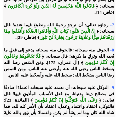
سبحانه: ﴿
فَادْعُوا اللَّهَ مُخْلِصِينَ لَهُ الدِّينَ وَلَوْ كَرِهَ الْكَافِرُونَ
﴾
[غافر: 14].
7-
رجاؤه تعالى: أن نرجوَ رحمةَ الله ونطمَعَ فيما عنده؛ قال
سبحانه: ﴿
إِنَّ الَّذِينَ يَتْلُونَ كِتَابَ اللَّهِ وَأَقَامُوا الصَّلَاةَ وَأَنْفَقُوا مِمَّا
رَزَقْنَاهُمْ سِرًّا وَعَلَانِيَةً يَرْجُونَ تِجَارَةً لَنْ تَبُورَ
﴾ [فاطر: 29].
8-
الخوف منه سبحانه: فالخوف منه سبحانه يدعو إلى فعلِ ما
يُحبه الله وتركِ ما يكرهه؛ قال سبحانه: ﴿
فَلَا تَخَافُوهُمْ وَخَافُونِ
إِنْ كُنْتُمْ
مُؤْمِنِينَ
﴾ [آل عمران: 175]، ومَن التمَس رضا الله
بسَخَط الناس رضِي الله عنه وأرضى عنه الناس، ومَن التمس
رضا الناس بسَخَط الله; سخِط الله عليه وأسخَط عليه الناس.
9-
التوكل عليه سبحانه: أن نعتمد عليه سبحانه اعتمادًا صادقًا
في مصالح ديننا ودنيانا، مع فعل الأسباب المأذونِ فيها؛ قال
تعالى: ﴿
وَعَلَى اللَّهِ فَتَوَكَّلُوا إِنْ كُنْتُمْ مُؤْمِنِينَ
﴾ [المائدة: 23]؛
فالتوكل: اعتقاد واعتماد وعمل، اعتقاد بأن الأمر كله لله، فما
شاء الله كان وما لم يشَأْ لم يكن، واعتمادٌ بأن نثِق بالله غايةَ