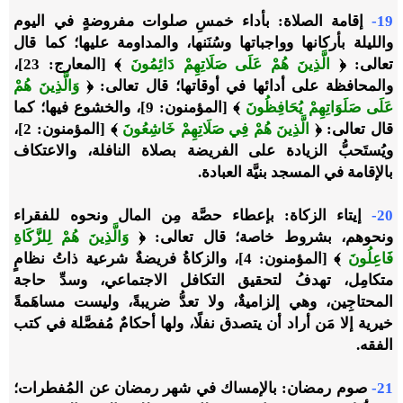
19-
إقامة الصلاة: بأداء خمسِ صلوات مفروضةٍ في اليوم
والليلة بأركانها وواجباتها وسُنَنها، والمداومة عليها؛ كما قال
تعالى: ﴿
الَّذِينَ هُمْ عَلَى صَلَاتِهِمْ دَائِمُونَ
﴾ [المعارج: 23]،
والمحافظة على أدائها في أوقاتها؛ قال تعالى: ﴿
وَالَّذِينَ هُمْ
عَلَى صَلَوَاتِهِمْ يُحَافِظُونَ
﴾ [المؤمنون: 9]، والخشوع فيها؛ كما
قال تعالى: ﴿
الَّذِينَ هُمْ فِي صَلَاتِهِمْ خَاشِعُونَ
﴾ [المؤمنون: 2]،
ويُستَحبُّ الزيادة على الفريضة بصلاة النافلة، والاعتكاف
بالإقامة في المسجد بنيَّة العبادة.
20-
إيتاء الزكاة: بإعطاء حصَّة مِن المال ونحوه للفقراء
ونحوهم، بشروط خاصة؛ قال تعالى: ﴿
وَالَّذِينَ هُمْ لِلزَّكَاةِ
فَاعِلُونَ
﴾ [المؤمنون: 4]، والزكاةُ فريضةٌ شرعية ذاتُ نظامٍ
متكامِل، تهدفُ لتحقيق التكافل الاجتماعي، وسدِّ حاجة
المحتاجِين، وهي إلزاميةٌ، ولا تعدُّ ضريبةً، وليست مساهَمةً
خيرية إلا مَن أراد أن يتصدق نفلًا، ولها أحكامٌ مُفصَّلة في كتب
الفقه.
21-
صوم رمضان: بالإمساك في شهر رمضان عن المُفطرات؛