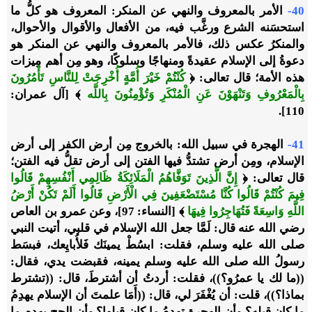
40-
الأمر بالمعروف والنهي عن المنكر: المعروف هو كلُّ ما
استحسَنه الشرع ورغَّب فيه، من الأفعال والأقوال والأحوال،
والمنكرُ عكس ذلك، فالأمر بالمعروف والنهي عن المنكر هو
دعوةُ إلى
الإسلام
عقيدةً ومنهاجًا وسلوكًا، وهو مِن أهم مِيزات
هذه الأمة؛ قال تعالى: ﴿
كُنْتُمْ خَيْرَ أُمَّةٍ أُخْرِجَتْ لِلنَّاسِ تَأْمُرُونَ
بِالْمَعْرُوفِ وَتَنْهَوْنَ عَنِ الْمُنْكَرِ وَتُؤْمِنُونَ بِاللَّه
﴾ [آل عمران:
110].
41-
الهجرة في سبيل الله: بالخروج مِن أرض
الكفر
إلى أرض
الإسلام
، ومِن أرض تشتدُّ فيها الفتن إلى أرض تقلُّ فيه الفتن؛
قال تعالى: ﴿
إِنَّ الَّذِينَ تَوَفَّاهُمُ الْمَلَائِكَةُ ظَالِمِي أَنْفُسِهِمْ قَالُوا
فِيمَ كُنْتُمْ قَالُوا كُنَّا مُسْتَضْعَفِينَ فِي الْأَرْضِ قَالُوا أَلَمْ تَكُنْ أَرْضُ
اللَّهِ وَاسِعَةً فَتُهَاجِرُوا فِيهَا
﴾ [النساء: 97]، وعن عمرو بن العاص
رضي الله عنه قال: لَمَّا جعل الله الإسلام في قلبي، أتيت النبي
صلى الله عليه وسلم، فقلت: ابسُطْ يمينَك فَلأُبايِعك، فبسَط
رسولُ الله صلى الله عليه وسلم يمينه، فقبضت يدي، فقال:
((ما لك يا عمرُو؟))، فقلت: أردتُ أن أشترطَ، قال: ((تشترط
بماذا؟))، قلت: أن يُغْفَرَ لي، قال: ((أَمَا علمتَ أن الإسلام يهدِمُ
ما كان قبله؟ وأن الهجرة تهدِمُ ما كان قبلها؟ وأن الحج يهدم ما