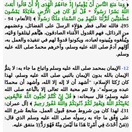
﴿
وَمَا مَنَعَ النَّاسَ أَنْ يُؤْمِنُوا إِذْ جَاءَهُمُ الْهُدَى إِلَّا أَنْ قَالُوا أَبَعَثَ
اللَّهُ بَشَرًا رَسُولًا
*
قُلْ لَوْ كَانَ فِي الْأَرْضِ مَلَائِكَةٌ يَمْشُونَ
مُطْمَئِنِّينَ لَنَزَّلْنَا عَلَيْهِمْ مِنَ السَّمَاءِ مَلَكًا رَسُولًا
﴾ [الأنعام: 94 -
95]، فالله تعالى فطر هؤلاء الرسلَ على الفضائل، وعصَمهم
من الرذائل، فهم العُدول الأُمَناء الصادقون، هيَّأهم ليتلقوا وَحْيَه،
ويُبلِّغوه ويُبينوه لعباده، ويكونوا قدوةً لهم في تنفيذه والعمل به،
أوَّلهم آدمُ صلى الله عليه وسلم، وآخرهم محمدٌ صلى الله عليه
وسلم.
12-
الإيمان بمحمد صلى الله عليه وسلم واتباع ما جاء به: لا يتمُّ
الإيمان بالله بدون الإيمان بالنبي صلى الله عليه وسلم، لهذا
كان رُكنَا الإسلام: "أشهد أن لا إله إلا الله، وأشهد أن محمدًا
عبده ورسولُه"، ولا تتم محبة الله تعالى إلا باتِّباعه صلى الله
عليه وسلم؛ قال سبحانه: ﴿
قُلْ إِنْ كُنْتُمْ تُحِبُّونَ اللَّهَ فَاتَّبِعُونِي
يُحْبِبْكُمُ اللَّهُ وَيَغْفِرْ لَكُمْ ذُنُوبَكُمْ وَاللَّهُ غَفُورٌ رَحِيمٌ
﴾ [آل عمران:
31]، لهذا كان مِن شروط صحةِ قَبول العمل، متابعةُ شرع الله
على وَفْق ما جاء به رسولُه صلى الله عليه وسلم الذي قال:
((مَنْ أَحْدَثَ فِي أَمْرِنَا هَذَا مَا لَيْسَ مِنْهُ فَهُوَ رَدٌّ))؛ متفق عليه.