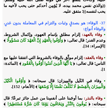
((والذي نفس محمد بيده، لا يُؤمِن أحدكم حتى يحب لأخيه ما
يحب لنفسه))؛ متفق عليه.
37- الوفاء: هو بصدقٍ وثبات والتزام في المعاملة بدون غدرٍ،
والوفاء أنواع:
•
وفاء بالعهد:
إلزام مطلق بإتمام العهود، وإكمال الشروط،
وعدم الغدر؛ قال تعالى: ﴿
وَأَوْفُوا بِالْعَهْدِ إِنَّ الْعَهْدَ كَانَ مَسْؤُولًا
﴾
[الإسراء: 34].
•
وفاء بالعقد:
إلزام موثَّق بالوفاء بالشروط التي اتفقنا عليها مع
الناس؛ قال تعالى: ﴿
يَا أَيُّهَا الَّذِينَ آمَنُوا أَوْفُوا بِالْعُقُودِ
﴾ [المائدة:
1].
•
وفاء في الكَيل والمِيزان؛ قال سبحانه: ﴿
وَأَوْفُوا الْكَيْلَ
وَالْمِيزَانَ بِالْقِسْطِ لَا نُكَلِّفُ نَفْسًا إِلَّا وُسْعَهَا
﴾ [الأنعام: 152].
•
وفاء بالنذر:
بما أوجَبنا على أنفسِنا من عمل جائز
تبرعًا
؛ قال
سبحانه: ﴿
يُوفُونَ بِالنَّذْرِ وَيَخَافُونَ يَوْمًا كَانَ شَرُّهُ مُسْتَطِيرًا
﴾