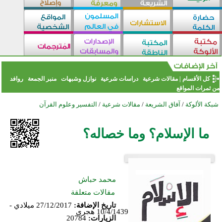
كل الأقسام
|
مقالات شرعية
دراسات شرعية
نوازل وشبهات
منبر الجمعة
روافد
من ثمرات المواقع
شبكة الألوكة
/
آفاق الشريعة
/
مقالات شرعية
/
التفسير وعلوم القرآن
ما الإسلام؟ وما خصاله؟
محمد حباش
مقالات متعلقة
تاريخ الإضافة:
27/12/2017 ميلادي -
10/4/1439 هجري
الزيارات:
20784