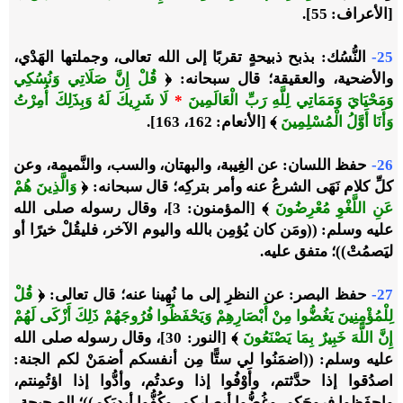
[الأعراف: 55].
25-
النُّسُك: بذبح ذبيحةٍ تقربًا إلى الله تعالى، وجملتها الهَدْي،
والأضحية، والعقيقة؛ قال سبحانه: ﴿
قُلْ إِنَّ صَلَاتِي وَنُسُكِي
وَمَحْيَايَ وَمَمَاتِي لِلَّهِ رَبِّ الْعَالَمِينَ
*
لَا شَرِيكَ لَهُ وَبِذَلِكَ أُمِرْتُ
وَأَنَا أَوَّلُ الْمُسْلِمِينَ
﴾ [الأنعام: 162، 163].
26-
حفظ اللسان: عن الغِيبة، والبهتان، والسب، والنَّميمة، وعن
كلِّ كلام نَهَى الشرعُ عنه وأمر بتركِه؛ قال سبحانه: ﴿
وَالَّذِينَ هُمْ
عَنِ اللَّغْوِ مُعْرِضُونَ
﴾ [المؤمنون: 3]، وقال رسوله صلى الله
عليه وسلم: ((ومَن كان يُؤمِن بالله واليوم الآخر، فليقُلْ خيرًا أو
ليَصمُتْ))؛ متفق عليه.
27-
حفظ البصر: عن النظرِ إلى ما نُهِينا عنه؛ قال تعالى: ﴿
قُلْ
لِلْمُؤْمِنِينَ يَغُضُّوا مِنْ أَبْصَارِهِمْ وَيَحْفَظُوا فُرُوجَهُمْ ذَلِكَ أَزْكَى لَهُمْ
إِنَّ اللَّهَ خَبِيرٌ بِمَا يَصْنَعُونَ
﴾ [النور: 30]، وقال رسوله صلى الله
عليه وسلم: ((اضمَنُوا لي ستًّا مِن أنفسكم أضمَنْ لكم الجنة:
اصدُقوا إذا حدَّثتم، وأَوْفُوا إذا وعدتُم، وأدُّوا إذا اؤتُمِنتم،
واحفَظوا فروجَكم، وغُضُّوا أبصاركم، وكُفُّوا أيديَكم))؛ الصحيحة.