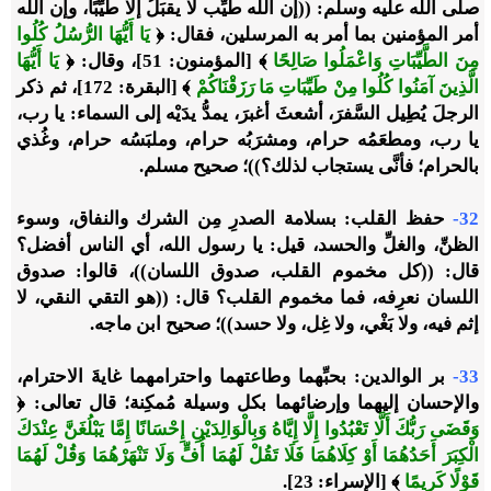
صلى الله عليه وسلم: ((إن الله طيِّب لا يقبَلُ إلا طيِّبًا، وإن الله
أمر المؤمنين بما أمر به المرسلين، فقال: ﴿
يَا أَيُّهَا الرُّسُلُ كُلُوا
مِنَ الطَّيِّبَاتِ وَاعْمَلُوا صَالِحًا
﴾ [المؤمنون: 51]، وقال: ﴿
يَا أَيُّهَا
الَّذِينَ آمَنُوا كُلُوا مِنْ طَيِّبَاتِ مَا رَزَقْنَاكُمْ
﴾ [البقرة: 172]، ثم ذكر
الرجلَ يُطِيل السَّفرَ، أشعثَ أغبرَ، يمدُّ يدَيْه إلى السماء: يا رب،
يا رب، ومطعَمُه حرام، ومشرَبُه حرام، وملبَسُه حرام، وغُذي
بالحرام؛ فأنَّى يستجاب لذلك؟))؛ صحيح مسلم.
32-
حفظ القلب: بسلامة الصدرِ مِن الشرك والنفاق، وسوء
الظنِّ، والغلِّ والحسد، قيل: يا رسول الله، أي الناس أفضل؟
قال: ((كل مخموم القلب، صدوق اللسان))، قالوا: صدوق
اللسان نعرِفه، فما مخموم القلب؟ قال: ((هو التقي النقي، لا
إثم فيه، ولا بَغْي، ولا غِل، ولا حسد))؛ صحيح ابن ماجه.
33-
بر الوالدين: بحبِّهما وطاعتهما واحترامهما غايةَ الاحترام،
والإحسان إليهما وإرضائهما بكل وسيلة مُمكِنة؛ قال تعالى: ﴿
وَقَضَى رَبُّكَ أَلَّا تَعْبُدُوا إِلَّا إِيَّاهُ وَبِالْوَالِدَيْنِ إِحْسَانًا إِمَّا يَبْلُغَنَّ عِنْدَكَ
الْكِبَرَ أَحَدُهُمَا أَوْ كِلَاهُمَا فَلَا تَقُلْ لَهُمَا أُفٍّ وَلَا تَنْهَرْهُمَا وَقُلْ لَهُمَا
قَوْلًا كَرِيمًا
﴾ [الإسراء: 23].