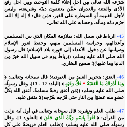
شرَعه الله تعالى مِن أجلِ إعلاء كلمة التوحيد، ومِن أجل رفع
الأذى والفتنة والعدوان عمَّن يعتنقون دينَه وشريعته، وليس
لأجل الغنيمة أو السيطرة على الغير، فمَن قال: لا إله إلا الله،
حرُم دمُه ومالُه، وحسابه على الله تعالى.
45-
الرباط في سبيل الله: بملازمة المكان الذي بين المسلمين
وأعدائهم، وحراسة المسلمين منهم، وحفظ ثغور الإسلام
وصيانتها عن دخول الأعداء إلى حَوزة بلاد الإسلام؛ قال رسول
الله صلى الله عليه وسلم: ((رباطُ يوم في سبيل الله خيرٌ مِن
الدنيا وما عليها))؛ صحيح البخاري.
46-
العتق: بتحرير العبيد مِن العبودية؛ قال سبحانه وتعالى: ﴿
وَمَا أَدْرَاكَ مَا الْعَقَبَةُ
*
فَكُّ رَقَبَةٍ
﴾ [البلد: 12 - 13]، وقال رسولُه
صلى الله عليه وسلم: ((مَن أعتق رقبةً مسلمةً، أعتق الله بكلِّ
عضوٍ منه عضوًا مِن النار حتى فَرْجه بفَرْجه))؛ متفق عليه.
47-
طلب العلم ونشره: قال سبحانه وتعالى في أول آية نزلت
من القرآن: ﴿
اقْرَأْ بِاسْمِ رَبِّكَ الَّذِي خَلَقَ
﴾ [العلق: 1]، وقال
رسولُه صلى الله عليه وسلم: ((طلب العلم فريضةٌ على كل