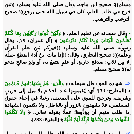
مسلم))؛ صحيح ابن ماجه، وقال صلى الله عليه وسلم: ((مَن
خرج في طلب العلم، كان في سبيل الله حتى يرجع))؛ صحيح
الترغيب والترهيب.
•
وقال سبحانه عن تعليم العلم: ﴿
وَلَكِنْ كُونُوا رَبَّانِيِّينَ بِمَا كُنْتُمْ
تُعَلِّمُونَ الْكِتَابَ وَبِمَا كُنْتُمْ تَدْرُسُونَ
﴾ [آل عمران: 79]، وقال
رسولُه صلى الله عليه وسلم: ((خيركم مَن تعلم القرآن
وعلَّمه))؛ صحيح البخاري، وقال: ((إذا مات ابنُ آدمَ انقطعَ عملُه
إلا مِن ثلاثٍ: صدقةٍ جاريةٍ، أو علمٍ ينتفعُ به، أو ولدٍ صالحٍ يدعو
له))؛ صحيح مسلم.
48-
شهادة الحق: قال سبحانه: ﴿
وَالَّذِينَ هُمْ بِشَهَادَاتِهِمْ قَائِمُونَ
﴾ [المعارج: 33]؛ أي: يُقيمونها عند الحكام بلا ميل إلى قريبٍ
وشريف، وترجيح للقوي على الضعيف، رغبةً في إحياء حقوق
المسلمين، فلا يشهدون بالزور أو بالباطل، ولا يكتمون الشهادة
إذا طلب منهم أن يؤدُّوها؛ عملًا بقوله تعالى: ﴿
وَلَا تَكْتُمُوا
الشَّهادَةَ وَمَنْ يَكْتُمْهَا فَإِنَّهُ آثِمٌ قَلْبُهُ
﴾ [البقرة: 283].
49-
التوبة: بالرجوع عن معصيةِ الله تعالى إلى طاعتِه وسبيل