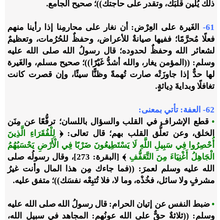
ذلك يُلين قلبَك، وتقدر على حاجتك))؛ صحيح الجامع.
61-
الغَيرة على العِرْض: أن نغار على محارمِنا إذا رأينا منهم
فعلًا مُحرَّمًا؛ ففيها صيانةٌ للأعراض، وحفظٌ للحُرُمات، وتعظيمٌ
لشعائر الله وحفظٌ لحدوده؛ قال رسولُ الله صلى الله عليه
وسلم: ((المؤمن يغار، والله أشدُّ غَيْرًا))؛ صحيح مسلم، والغَيرة
لها حدٌّ إذا جاوزَتْه صارت تُهمةً وظنًّا سيئًا، وإن قصرت كانت
تغافلًا وبدايةَ دِياثةٍ.
62- العفة: تأتي بمعنى:
•
قطع الإشراف في القلب والسؤال باللسان؛ ترفُّعًا عن مِنَن
الخلق، وعن تعلُّق القلب بهم؛ قال تعالى: ﴿
لِلْفُقَرَاءِ الَّذِينَ
أُحْصِرُوا فِي سَبِيلِ اللَّهِ لَا يَسْتَطِيعُونَ ضَرْبًا فِي الْأَرْضِ يَحْسَبُهُمُ
الْجَاهِلُ أَغْنِيَاءَ مِنَ التَّعَفُّفِ
﴾ [البقرة: 273]، وقال رسولُه صلى
الله عليه وسلم لعمرَ: ((فما جاءك مِن هذا المال وأنت غيرُ
مشرفٍ ولا سائل، فخُذْه، وما لا، فلا تُتبِعْه نفسَك))؛ متفق عليه.
•
ضبط النفس عن إتيان الحرام: قال رسولُ الله صلى الله عليه
وسلم: ((ثلاثةٌ حقٌّ على الله عونُهم: المجاهد في سبيل الله،