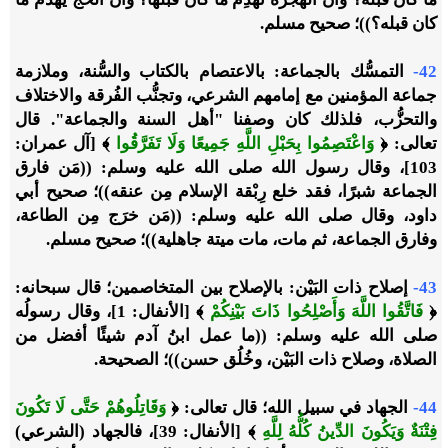
كان قبله؟))؛ صحيح مسلم.
42-
التمسُّك بالجماعة: بالاعتصام بالكتاب والسُّنة، وملازمة
جماعة المؤمنين مع إمامهم الشرعي، وتجنُّب الفُرقة والاختلاف
والتحزُّب، فلذلك كان وصفنا "أهل السنة والجماعة". قال
تعالى: ﴿
وَاعْتَصِمُوا بِحَبْلِ اللَّهِ جَمِيعًا وَلَا تَفَرَّقُوا
﴾ [آل عمران:
103]، وقال رسول الله صلى الله عليه وسلم: ((مَن فارق
الجماعة شبرًا، فقد خلع رِبْقة الإسلام مِن عنقه))؛ صحيح أبي
داود، وقال صلى الله عليه وسلم: ((مَن خرَج مِن الطاعة،
وفارق الجماعة، ثم مات، مات ميتة جاهلية))؛ صحيح مسلم.
43-
إصلاح ذات البَيْن: بالإصلاح بين المتخاصمين؛ قال سبحانه:
﴿
فَاتَّقُوا اللَّهَ وَأَصْلِحُوا ذَاتَ بَيْنِكُمْ
﴾ [الأنفال: 1]، وقال رسولُه
صلى الله عليه وسلم: ((ما عمل ابنُ آدم شيئًا أفضل من
الصلاة، وصلاح ذات البَيْن، وخُلُق حسن))؛ الصحيحة.
44-
الجهاد في سبيل الله؛ قال تعالى: ﴿
وَقَاتِلُوهُمْ حَتَّى لَا تَكُونَ
فِتْنَةٌ وَيَكُونَ الدِّينُ كُلُّهُ لِلَّهِ
﴾ [الأنفال: 39]، فالجهاد (الشرعي)