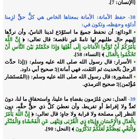
[الإنسان: 7].
38- حفظ الأمانة: الأمانة بمعناها الخاص هي كلُّ حقٍّ لزِمنا
أداؤه وحفِظه، وتكون في:
•
الودائع: أن نحفظ جميعَ ما استَوْدَع لدينا الناسُ، وأن نردَّها
إليهم حال طلبهم لها تامةً غير ناقصة؛ قال تعالى: ﴿
إِنَّ اللَّهَ
يَأْمُرُكُمْ أَنْ تُؤَدُّوا الْأَمَانَاتِ إِلَى أَهْلِهَا وَإِذَا حَكَمْتُمْ بَيْنَ النَّاسِ أَنْ
تَحْكُمُوا بِالْعَدْل
﴾ [النساء: 58].
•
الأسرار: قال رسول الله صلى الله عليه وسلم: ((إذا حدَّث
الرجلُ بالحديث ثم التَفَت، فهي أمانة))؛ صحيح أبي داود.
•
المشورة: قال رسول الله صلى الله عليه وسلم: ((المُستَشار
مُؤْتَمن))؛ صحيح الترمذي.
39-
العدل: نحن مُلزَمون بقضاءِ ما علينا، واستحقاقِ ما لنا، دونَ
تَعدٍّ ولا إفراط أو تفريط، وأن نعطيَ كلِّ ذي حقٍّ حقَّه، دون
النظر إلى مصلحة ولا قرابة ولا جاهٍ؛ قال تعالى: ﴿
إِنَّ اللَّهَ يَأْمُرُ
بِالْعَدْلِ وَالْإِحْسَانِ وَإِيتَاءِ ذِي الْقُرْبَى وَيَنْهَى عَنِ الْفَحْشَاءِ وَالْمُنْكَرِ
وَالْبَغْيِ يَعِظُكُمْ لَعَلَّكُمْ تَذَكَّرُونَ
﴾ [النحل: 90].