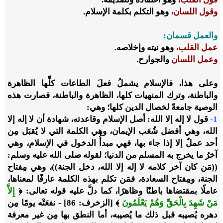
وقول اللسان،
وهو التكلم بكلمة الإسلام.
والعمل قسمان:
عمل القلب،
وهو نيته وإخلاصه.
وعمل اللسان
والجوارح.
وعلى هذا، فالإسلام يشملُ فعلَ الطاعات كلِّها الظاهرة
والباطنة، وترك المنهيات كلها، الظاهرة والباطنة، فصارت هذه
الوصية جامعةً لخصال الدين كلها؛ وهي:
1-
قول لا إله إلا الله: أصل الإسلام وقاعدته، شهادة أن لا إله إلا
الله، وهي أفضل شُعَب الإيمان، وهي الكلمة التي لا يُقبَل مِن
أحد عملٌ إلا إذا جاء بها، فهي مبدأُ الدخول في الإسلام، وهي
آخرُ ما يخرج به المسلم من الدنيا؛ لقوله صلى الله عليه وسلم:
((مَن كان آخر كلامه لا إله إلا الله، دخل الجنة))، وهي مِفتاح
الجنة، ومِفتاح السعادة، فمَن تكلم بهذه الكلمة عارفًا لمعناها،
عاملًا بمقتضاها باطنًا وظاهرًا، كما دلَّ عليه قوله تعالى: ﴿
إِلاَّ
مَنْ شَهِدَ بِالْحَقِّ وَهُمْ يَعْلَمُونَ
﴾ [الزخرف: 86] - نفعَتْه يومًا مِن
دهره يُصيبه قبل ذلك ما يُصيبه، أما النطق بها مِن غير معرفة