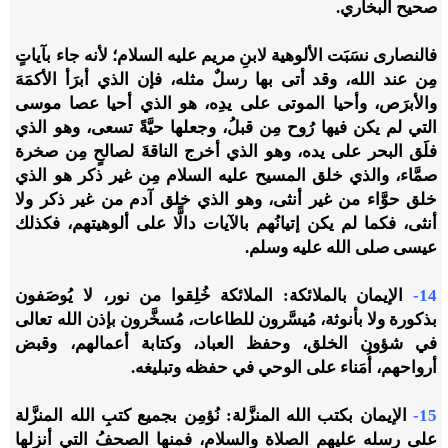
صحيح البخاري.
فالنصارى نسَبَت الألوهية لابنِ مريم عليه السلام؛ لأنه جاء بآياتٍ
مِن عند الله، وقد أتى بها رسلٌ مثله، فإن الذي أبرَأ الأكمَهَ
والأبرَص، وأحيا الموتى على يدِه، هو الذي أحيا عصا موسى
التي لم يكن فيها رُوح مِن قبلُ، وجعلها حيَّةً تسعى، وهو الذي
فلَق البحر على يده، وهو الذي أخرج الناقةَ لصالحٍ مِن صخرة
صمَّاء، والذي خلق المسيح عليه السلام مِن غير ذكر هو الذي
خلق حوَّاء من غير أنثى، وهو الذي خلق آدم من غير ذكر ولا
أنثى، فكما لم يكن إتيانُهم بالآيات دالًّا على ألوهيتهم، فكذلك
عيسى صلى الله عليه وسلم.
14-
الإيمان بالملائكة: الملائكة خُلِقوا من نور، لا يُوصَفون
بذكورة ولا بأنوثة، مُيسَّرون للطاعات، مُسخَّرون بإذن الله تعالى
في شؤون الخلق، وحفظ العباد، وكتابة أعمالهم، وقبض
أرواحهم، أُمَناء على الوحي في حفظه وتبليغه.
15-
الإيمان بكتب الله المنزَّلة: نُؤمِن بجميع كتبِ الله المنزَّلة
على رسله عليهم الصلاة والسلام، فمنها الصحفُ التي أنزلها