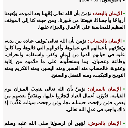
•
الإيمان بالبعث:
نؤمنُ بأن الله تعالى يُحْيِينا بعد الموت، ويُعيدنا
أرواحًا وأجسادًا، فيبعثنا من قبورنا، ومن حيث كنا إلى الموقف
العظيم للمحاسبة على الأعمال والجزاء عليها.
•
الإيمان بالحساب:
نؤمن بأن الله تعالى يُوقِف عباده بين يديه،
ويُعرِّفهم بأعمالهم التي عمِلوها، وأقوالهم التي قالوها، وما كانوا
عليه في حياتهم الدنيا من إيمانٍ وكفر، واستقامة وانحراف،
وطاعة وعصيان، وما يستحقُّونه على ما قدَّموه من إثابة
وعقوبة، فالحساب منه العسير ومنه اليسير، ومنه التكريم ومنه
التوبيخ والتبكيت، ومنه الفضل والصفح.
•
الإيمان بالميزان:
نؤمنُ بأن الله تعالى ينصِبُ الميزان يوم
القيامة، فتُوزَن أعمال العباد ليُجازَوا عليها، ويقتَصُّ بعضهم من
بعض، فمَن رجَحت حسناته نجا، ومَن رجحت سيئاته عُذِّب؛ إذ
ذاك واجب في عدلِ الله تعالى.
•
الإيمان بالحوض:
نُؤمِن أن لرسولِنا صلى الله عليه وسلم