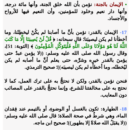
•
الإيمان بالجنة:
نؤمن بأن الله خلق الجنة، وأنها مائة درجة،
وأنها دار نعيم وخلود للمؤمنين، وأن النعيم فيها للأرواح
والأجساد.
17-
الإيمان بالقدر: نؤمن بأنَّ ما أصابنا لم يكُنْ ليخطِئَنا، وما
أخطأنا لم يكن ليصيبَنا؛ قال سبحانه: ﴿
قُلْ لَنْ يُصِيبَنَا إِلَّا مَا كَتَبَ
اللَّهُ لَنَا هُوَ مَوْلَانَا وَعَلَى اللَّهِ فَلْيَتَوَكَّلِ الْمُؤْمِنُونَ
﴾ [التوبة: 51]،
وقال رسول الله صلى الله عليه وسلم: ((لا يؤمن عبدٌ حتى
يؤمنَ بالقدر خيرِه وشرِّه، حتى يعلم أنَّ ما أصابه لم يكن
ليُخطئَه، وما أخطأه لم يكن ليصيبَه))؛ صحيح الترمذي.
فنحن نؤمن بالقدر، ولكن لا نحتجُّ به على ترك العمل، كما لا
نحتج به على مخالفتنا للشرع، وإنما نحتجُّ بالقدر على المصائب
دون المعايب.
18-
الطهارة: تكون بالغسل أو الوضوءِ، أو بالتيمم عند فِقدان
الماء، وهي شرطٌ في صحة الصلاة؛ قال صلى الله عليه وسلم:
((لا يقبَلُ الله صلاةً إلا بطهور))؛ صحيح ابن ماجه.