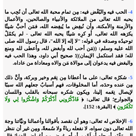
4-
الحب فيه والبُغْض فيه: مِن تمام محبة الله تعالى أن نُحِب ما
يحبه الله تعالى من الملائكة والأنبياء والصالحين، والأعمال
والأزمنة والأمكنة، وأن نُبغِض ما يُبغِضه الله، فمَن أحبَّ شيئًا
يكرَهه الله تعالى، أو كرِه شيئًا يحبه الله تعالى - لم يكمُلْ
توحيدُه وصدقه في قوله: "لا إله إلا الله"، قال رسول الله صلى
الله عليه وسلم: ((مَن أحب لله وأبغض لله، وأعطى لله ومنع
لله؛ فقد استكمل الإيمان))؛ صحيح أبي داود، وهذا الحب فيه
والبغض فيه يدعوان إلى موالاة مَن والاه ومعاداة من عاداه.
5-
شكرُه تعالى: على ما أعطانا مِن نِعَم وخير وبركة، وأنَّ ذلك
مِن عنده وحدَه، أما المخلوقات، فهم أسبابٌ جعلهم الله سببًا
لإيصال نِعَمه إلينا، ويكون شكره سبحانه بالقلب واللسان
والجوارح؛ قال تعالى: ﴿
فَاذْكُرُونِي أَذْكُرْكُمْ وَاشْكُرُوا لِي وَلَا
تَكْفُرُونِ
﴾ [البقرة: 152].
6-
الإخلاص له تعالى: وهو أن نقصد بأقوالنا وأعمالنا ونيَّاتنا وجهَ
الله تعالى دون سواه، لا نفعله رياءً ولا سُمعةً، ومِن غير أن ننظر
إلى مَغْنَم أو جاهٍ أو لَقَب، أو أي غرض مِن أغراض الدنيا؛ قال