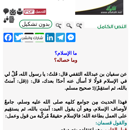
بدون تشكيل
ebook
Twitter
WhatsApp
X
LinkedIn
Telegram
Messenger
ما الإسلام؟
وما خصاله؟
عن سفيان بن عبدالله الثقفي قال: قلتُ: يا رسول الله، قُلْ لي
في الإسلام قولًا لا أسأل عنه أحدًا بعدك، قال: ((قل: آمنتُ
بالله، ثم استقِمْ))؛ صحيح مسلم.
فهذا الحديث مِن جوامع كلمِه صلى الله عليه وسلم، جامعٌ
لأوصاف الإسلام، وهو أن يقول العبد: آمنت بالله، ثم يستقِيم
على العمل بطاعة الله؛ فالإسلام حقيقةٌ مُركَّبة من قول وعمل:
والقول قسمان:
قول القلب،
وهو اعتقاده وتصديقه.