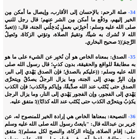
34-
صلة الرحم: بالإحسان إلى الأقارب، وإيصال ما أمكن مِن
الخير إليهم، ودَفْع ما أمكن مِن الشر عنهم؛ قال رجل للنبي
صلى الله عليه وسلم: أخبِرْني بعملٍ يُدخِلُني الجنة، قال: ((تعبدُ
الله لا تُشرك به شيئًا، وتقيمُ الصلاة، وتؤتي الزكاةَ، وتَصِلُ
الرَّحِمَ))؛ صحيح البخاري.
35-
الصدق: بمعناه الخاص هو أن نُخبِر عن الشيء على ما هو
به مطابقةً للواقع والحقيقة، بدون كذبٍ؛ قال رسول الله صلى
الله عليه وسلم: ((عليكم بالصدق؛ فإن الصدق يَهْدي إلى البر،
وإن البِرَّ يهدي إلى الجنة، وما يزال الرجلُ يصدُقُ ويتحرَّى
الصدق حتى يُكتَب عند الله صدِّيقًا، وإياكم والكذب؛ فإن الكذب
يَهْدي إلى الفجور، وإن الفجور يَهْدي إلى النار، وما يزال الرجل
يكذِبُ ويتحرَّى الكذب حتى يُكتَب عند الله كذابًا))؛ متفق عليه.
36-
النصيحة: بمعناها الخاص هي إرادة الخير للمنصوح له، عن
جَرير بن عبدالله قال: "بايعتُ رسول الله صلى الله عليه وسلم
على: إقام الصلاة، وإيتاء الزكاة، والنصح لكل مسلم))؛ متفق
عليه، وجاءَتْ بلفظٍ آخر في قوله صلى الله عليه وسلم: