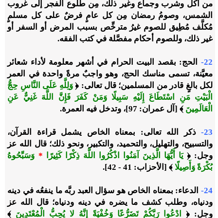
من أكل وشرب وجماع وغير ذلك، مِن طلوع الفجر إلى غروب
الشمس، وصومُ رمضان مِن كل عامٍ فرضٌ على كل مسلمٍ
مُكلَّف مُطِيق للصوم غيرُ مترخِّص بسبب المرض أو السفر أو
غير ذلك، وللصوم أحكام مفصَّلة في كتب الفقه.
22-
الحج: بقصد البيت الحرام في أشهر معلومة لأداء شعائر
معيَّنة، تسمى مناسك الحج، وهو واجبٌ مرةً واحدة في العمر
لكل بالغٍ قادر من المسلمين؛ قال تعالى: ﴿
وَلِلَّهِ عَلَى النَّاسِ حِجُّ
الْبَيْتِ مَنِ اسْتَطَاعَ إِلَيْهِ سَبِيلًا وَمَنْ كَفَرَ فَإِنَّ اللَّهَ غَنِيٌّ عَنِ
الْعَالَمِينَ
﴾ [آل عمران: 97]، وتدخل فيه العمرة.
23-
ذكر الله تعالى: بمعناه الخاص يشمل قراءة القرآن،
والتسبيح، والتهليل، والتحميد، والتكبير، ونحو ذلك؛ قال الله عز
وجل: ﴿
يَا أَيُّهَا الَّذِينَ آمَنُوا اذْكُرُوا اللَّهَ ذِكْرًا كَثِيرًا
*
وَسَبِّحُوهُ
بُكْرَةً وَأَصِيلًا
﴾ [الأحزاب: 41 - 42].
24-
الدعاء: بمعناه الخاص هو سؤال العبد ربَّه ما ينفعُه في دينه
ودنياه، وطلب كشف ما يضره في دينه ودنياه؛ قال الله عز
وجل: ﴿
ادْعُوا رَبَّكُمْ تَضَرُّعًا وَخُفْيَةً إِنَّهُ لا يُحِبُّ الْمُعْتَدِينَ
﴾