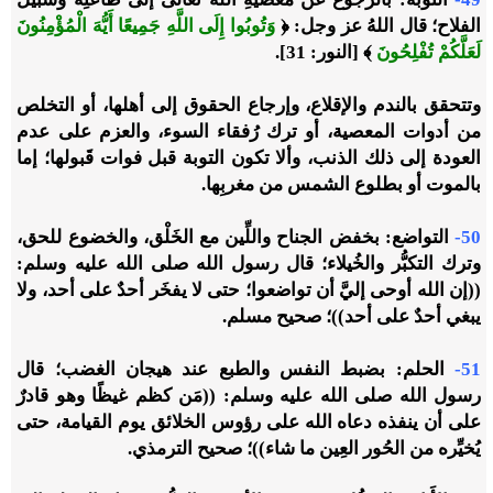
الفلاح؛ قال اللهُ عز وجل: ﴿
وَتُوبُوا إِلَى اللَّهِ جَمِيعًا أَيُّهَ الْمُؤْمِنُونَ
لَعَلَّكُمْ تُفْلِحُونَ
﴾ [النور: 31].
وتتحقق بالندم والإقلاع، وإرجاع الحقوق إلى أهلها، أو التخلص
من أدوات المعصية، أو ترك رُفقاء السوء، والعزم على عدم
العودة إلى ذلك الذنب، وألا تكون التوبة قبل فوات قَبولها؛ إما
بالموت أو بطلوع الشمس من مغربِها.
50-
التواضع: بخفض الجناح واللِّين مع الخَلْق، والخضوع للحق،
وترك التكبُّر والخُيلاء؛ قال رسول الله صلى الله عليه وسلم:
((إن الله أوحى إليَّ أن تواضعوا؛ حتى لا يفخَر أحدٌ على أحد، ولا
يبغي أحدٌ على أحد))؛ صحيح مسلم.
51-
الحلم: بضبط النفس والطبع عند هيجان الغضب؛ قال
رسول الله صلى الله عليه وسلم: ((مَن كظم غيظًا وهو قادرٌ
على أن ينفذه دعاه الله على رؤوس الخلائق يوم القيامة، حتى
يُخيِّره من الحُور العِين ما شاء))؛ صحيح الترمذي.