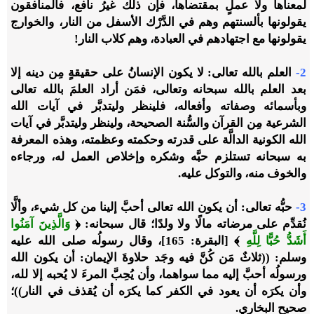
لمعناها ولا عملٍ بمقتضاها، فإن ذلك غيرُ نافع، فالمنافقون
يقولونها بألسنتهم وهم في الدَّرْك الأسفل من النار، والخوارج
يقولونها مع اجتهادهم في العبادة، وهم كلاب النار!
2-
العلم بالله تعالى: لا يكون الإنسانُ على حقيقةٍ مِن دينه إلا
بعد العلم بالله سبحانه وتعالى، فمَن أراد العلمَ بالله تعالى
وبأسمائه وصفاته وأفعاله، فلينظر وليتدبَّر في آيات الله
الشرعية مِن القرآن والسُّنة الصحيحة، ولينظر وليتدبَّر في آيات
الله الكونية الدالَّة على قدرته وحكمته وعظمته، وهذه المعرفة
به سبحانه تستلزم حبَّه وشكره وإخلاص العمل له، ورجاءه
والخوف منه، والتوكل عليه.
3-
حبُّه تعالى: أن يكون الله تعالى أحبَّ إلينا من كل شيء، وألَّا
نُقدِّم على مرضاته مالًا ولا ولدًا؛ قال سبحانه: ﴿
وَالَّذِينَ آمَنُوا
أَشَدُّ حُبًّا لِلَّهِ
﴾ [البقرة: 165]، وقال رسولُه صلى الله عليه
وسلم: ((ثلاثٌ مَن كُنَّ فيه وجَد حلاوةَ الإيمان: أن يكون الله
ورسولُه أحبَّ إليه مما سواهما، وأن يُحِبَّ المرءَ لا يُحبه إلا لله،
وأن يكرَه أن يعود في الكفر كما يكرَه أن يُقذف في النار))؛
صحيح البخاري.