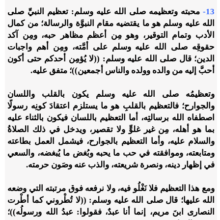
13-
محبته وتعظيمه صلى الله عليه وسلم: تعظيم النبيِّ صلى
الله عليه وسلم هو ما يقتضيه مقام النبوَّة والرسالة؛ من كمال
الأدب وتمام التوقير، وهو مِن أعظم مظاهر حبه، ومِن آكد
حقوقِه صلى الله عليه وسلم على أمَّته، ومِن أهم واجبات
الدين؛ قال صلى الله عليه وسلم: ((لا يُؤمِن أحدكم حتى أكون
أحبَّ إليه من والده وولده والناس أجمعين))؛ متفق عليه.
وتعظيمُه صلى الله عليه وسلم يكون بالقلب واللسان
والجوارح؛ فالتعظيم بالقلبِ هو ما يستلزم اعتقادَ كونِه رسولًا
اصطفاه الله برسالتِه، أما التعظيم باللسان فيكون بالثناء عليه
بما هو أهله، مِن غير غلوٍّ ولا تقصير، ويدخل في ذلك الصلاةُ
والسلام عليه، وأما التعظيم بالجوارح، فيشمل العمل بطاعته
ومتابعته، وموافقته في حب ما يحبه وبُغض ما يُبغضه، والسعي
في إظهار دينه، ونصرة شريعته، والذب عنه وصَون حرمته.
ومع هذا التعظيم فلا نَغْلُو فيه، ولا نرفعه فوق مرتبته التي وضعه
الله عليها؛ قال صلى الله عليه وسلم: ((لا تُطْروني كما أطْرت
النصارى ابنَ مريم، إنما أنا عبدٌ، فقولوا: عبدُ الله ورسولُه))؛