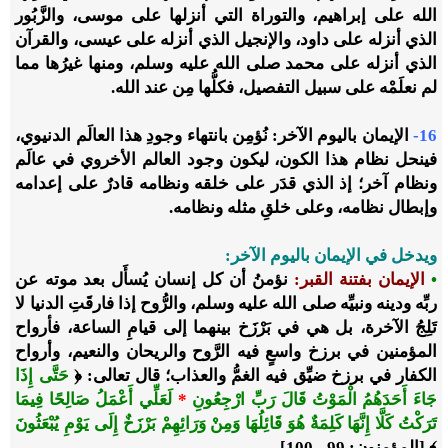
الله على إبراهيم، والتوراة التي أنزلها على موسى، والزَّبُور
الذي أنزله على داود، والإنجيل الذي أنزله على عيسى، والقرآن
الذي أنزله على محمد صلى الله عليه وسلم، ومنها غيرُها مما
لم نعلَمْه على سبيل التفصيل، فكلُّها مِن عند الله.
16-
الإيمان باليوم الآخر: نُؤمِن بانتهاء وجودِ هذا العالَم الدنيوي،
فينحل نظام هذا الكون، ليكون وجود العالم الأخروي في عالَم
ونظام آخر؛ إذ الذي قدَر على خلقه ونظامه قادرٌ على إعدامه
وإبطال نظامه، وعلى خلقِ مثله ونظامه.
ويدخل في الإيمان باليوم الآخر:
•
الإيمان بفتنة القبر:
نؤمنُ أن كل إنسان يُسأَل بعد موته عن
ربِّه ودينه ونبيِّه صلى الله عليه وسلم، والرُّوح إذا فارقَتِ الدنيا لا
تَلِجُ الآخرة، بل هي في بَرْزَخ بينهما إلى قيامِ الساعة، فأرواح
المؤمنين في برزخ واسعٍ فيه الرَّوح والريحان والنعيم، وأرواح
الكفار في برزخ ضيِّق فيه الغمُّ والعذاب؛ قال تعالى: ﴿
حَتَّى إِذَا
جَاءَ أَحَدَهُمُ الْمَوْتُ قَالَ رَبِّ ارْجِعُونِ
*
لَعَلِّي أَعْمَلُ صَالِحًا فِيمَا
تَرَكْتُ كَلَّا إِنَّهَا كَلِمَةٌ هُوَ قَائِلُهَا وَمِنْ وَرَائِهِمْ بَرْزَخٌ إِلَى يَوْمِ يُبْعَثُونَ
﴾ [المؤمنون: 99 - 100].