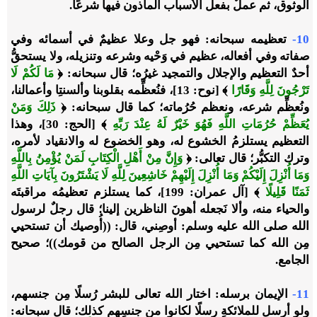
الوثوق، ثم عملٌ بفعل الأسباب المأذون فيها شرعًا.
10-
تعظيمه سبحانه: فهو جل وعلا عظيمٌ في أسمائه وفي
صفاته وفي أفعاله، عظيم في وَحْيه وشرعه وتنزيله، ولا يستحقُّ
أحدٌ التعظيم والإجلال والتمجيد غيرُه؛ قال سبحانه: ﴿
مَا لَكُمْ لَا
تَرْجُونَ لِلَّهِ وَقَارًا
﴾ [نوح: 13]، فنُعظِّمه بقلوبنا وألسنتِا وأعمالنا،
ونُعظِّم شرعه، ونعظم حُرُماته؛ كما قال سبحانه: ﴿
ذَلِكَ وَمَنْ
يُعَظِّمْ حُرُمَاتِ اللَّهِ فَهُوَ خَيْرٌ لَهُ عِنْدَ رَبِّهِ
﴾ [الحج: 30]، وهذا
التعظيم يستلزمُ الخشوع له، وهو الخضوع له والانقياد لأمره،
وترك التكبُّر؛ قال تعالى: ﴿
وَإِنَّ مِنْ أَهْلِ الْكِتَابِ لَمَنْ يُؤْمِنُ بِاللَّهِ
وَمَا أُنْزِلَ إِلَيْكُمْ وَمَا أُنْزِلَ إِلَيْهِمْ خَاشِعِينَ لِلَّهِ لَا يَشْتَرُونَ بِآيَاتِ اللَّهِ
ثَمَنًا قَلِيلًا
﴾ [آل عمران: 199]، كما يستلزم تعظيمُه مراقبتَه
والحياء منه، وألا نَجعله أهونَ الناظرين إلينا؛ قال رجلٌ لرسول
الله صلى الله عليه وسلم: أوصِني، قال: ((أُوصيك أن تستحيي
مِن الله كما تستحيي مِن الرجل الصالح من قومك))؛ صحيح
الجامع.
11-
الإيمان برسله: اختار الله تعالى للبشر رُسلًا مِن جنسهم،
ولو أرسل للملائكةِ رسلًا لكانوا من جنسِهم كذلك؛ قال سبحانه: