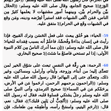
الوَرَع))؛ صحيح الجامع، وقال صلى الله عليه وسلم: ((الحلال
بيِّن والحرام بيِّن، وبينهما أمور مشتبهات لا يعلمها كثيرٌ مِن
الناس، فمَن اتَّقى الشبهات فقد استبرأ لعِرْضه ودينه، ومَن وقع
في الشبهات وقَع في الحرام))؛ متفق عليه.
59-
الحياء: هو خُلق يبعث على فعل الحَسَن وترك القبيح، فإذا
رأيتَ في إنسان بذاءةً وفُحشًا، فاعلَمْ أنه بسبب فِقدانه للحياء؛
قال صلى الله عليه وسلم: ((إن مما أدرك الناسُ مِن كلام النبوة
الأولى: إذا لم تستحي فاصنَعْ ما شئتَ))؛ صحيح البخاري.
60-
الرحمة: هي رِقَّة في النفسِ تبعث على سَوْق الخير لمن
تتعدَّى إليه؛ من أبناء، وزوجة، وأيتام، وأرامل، ومساكين، وغير
ذلك، وتتعدَّى حتى إلى البهائم؛ قال رسول الله صلى الله عليه
وسلم: ((الراحمون يرحمهم الرحمن، ارحَموا مَن في الأرض،
يرحَمْكم مَن في السماء))؛ صحيح الترمذي، وأتى النبيَّ صلى
الله عليه وسلم رجلٌ يشتكي قساوةَ قلبه، فقال له رسول الله
صلى الله عليه وسلم: ((أتُحِبُّ أن يَلين قلبك؟))، فقال: نعم،
قال: ((ارحَمِ اليتيم، وامسَحْ رأسه، وأَطعِمْه مِن طعامك، فإن