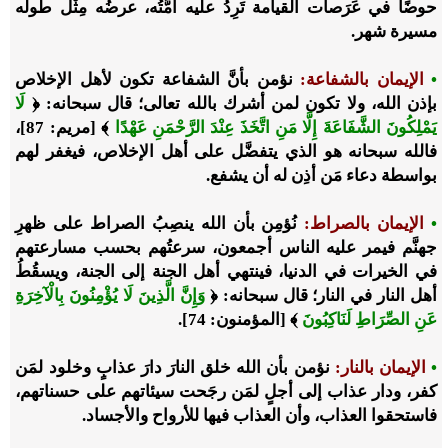
حوضًا في عَرَصات القيامة تَرِدُ عليه أمَّتُه، عرضُه مِثْل طوله
مسيرة شهر.
•
الإيمان بالشفاعة:
نؤمن بأنَّ الشفاعة تكون لأهل الإخلاص
بإذن الله، ولا تكون لمن أشرك بالله تعالى؛ قال سبحانه: ﴿
لَا
يَمْلِكُونَ الشَّفَاعَةَ إِلَّا مَنِ اتَّخَذَ عِنْدَ الرَّحْمَنِ عَهْدًا
﴾ [مريم: 87]،
فالله سبحانه هو الذي يتفضَّل على أهل الإخلاص، فيغفر لهم
بواسطة دعاء مَن أذِن له أن يشفع.
•
الإيمان بالصراط:
نُؤمِن بأن الله ينصِبُ الصراط على ظهرِ
جهنَّم فيمر عليه الناس أجمعون، سرعتُهم بحسب مسارعتهم
في الخيرات في الدنيا، فينتهي أهل الجنة إلى الجنة، ويسقُطُ
أهل النار في النار؛ قال سبحانه: ﴿
وَإِنَّ الَّذِينَ لَا يُؤْمِنُونَ بِالْآخِرَةِ
عَنِ الصِّرَاطِ لَنَاكِبُونَ
﴾ [المؤمنون: 74].
•
الإيمان بالنار:
نؤمن بأن الله خلق النارَ دارَ عذابٍ وخلود لمَن
كفر، ودار عذاب إلى أجلٍ لمَن رجَحت سيئاتهم على حسناتهم،
فاستحقوا العذاب، وأن العذاب فيها للأرواح والأجساد.