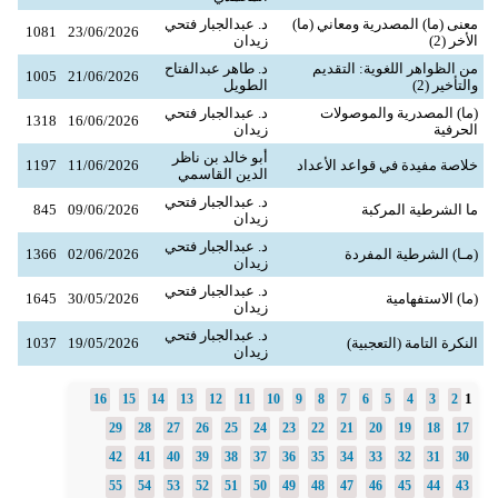
معنى (ما) المصدرية ومعاني (ما)
د. عبدالجبار فتحي
1081
23/06/2026
الأخر (2)
زيدان
من الظواهر اللغوية: التقديم
د. طاهر عبدالفتاح
1005
21/06/2026
والتأخير (2)
الطويل
(ما) المصدرية والموصولات
د. عبدالجبار فتحي
1318
16/06/2026
الحرفية
زيدان
أبو خالد بن ناظر
خلاصة مفيدة في قواعد الأعداد
11/06/2026
1197
الدين القاسمي
د. عبدالجبار فتحي
ما الشرطية المركبة
09/06/2026
845
زيدان
د. عبدالجبار فتحي
(مـا) الشرطية المفردة
02/06/2026
1366
زيدان
د. عبدالجبار فتحي
(ما) الاستفهامية
30/05/2026
1645
زيدان
د. عبدالجبار فتحي
النكرة التامة (التعجبية)
19/05/2026
1037
زيدان
1
16
15
14
13
12
11
10
9
8
7
6
5
4
3
2
29
28
27
26
25
24
23
22
21
20
19
18
17
42
41
40
39
38
37
36
35
34
33
32
31
30
55
54
53
52
51
50
49
48
47
46
45
44
43