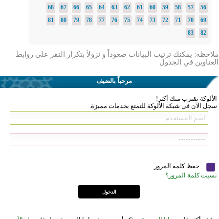
68
67
66
65
64
63
62
61
60
59
58
57
56
81
80
79
78
77
76
75
74
73
72
71
70
69
83
82
ملاحظة: يمكنك ترتيب البيانات صعوداً و نزولاً بتكرار النقر على روابط
العناوين في الجدول
مرحباً بالضيف
الألوكة تقترب منك أكثر!
سجل الآن في شبكة الألوكة للتمتع بخدمات مميزة.
حفظ كلمة المرور
نسيت كلمة المرور؟