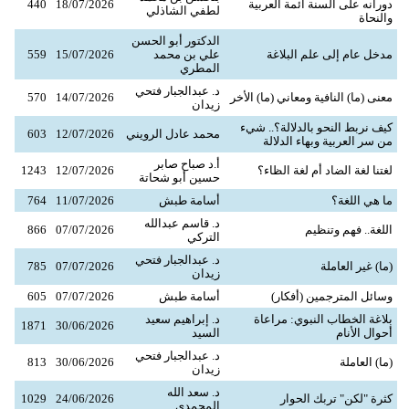
دورانه على ألسنة أئمة العربية
18/07/2026
440
لطفي الشاذلي
والنحاة
الدكتور أبو الحسن
مدخل عام إلى علم البلاغة
علي بن محمد
15/07/2026
559
المطري
د. عبدالجبار فتحي
معنى (ما) النافية ومعاني (ما) الأخر
14/07/2026
570
زيدان
كيف نربط النحو بالدلالة؟.. شيء
محمد عادل الرويني
12/07/2026
603
من سر العربية وبهاء الدلالة
أ.د صباح صابر
لغتنا لغة الضاد أم لغة الظاء؟
12/07/2026
1243
حسين أبو شحاتة
ما هي اللغة؟
أسامة طبش
11/07/2026
764
د. قاسم عبدالله
اللغة.. فهم وتنظيم
07/07/2026
866
التركي
د. عبدالجبار فتحي
(ما) غير العاملة
07/07/2026
785
زيدان
وسائل المترجمين (أفكار)
أسامة طبش
07/07/2026
605
بلاغة الخطاب النبوي: مراعاة
د. إبراهيم سعيد
1871
30/06/2026
أحوال الأنام
السيد
د. عبدالجبار فتحي
(ما) العاملة
30/06/2026
813
زيدان
د. سعد الله
كثرة "لكن" تربك الحوار
24/06/2026
1029
المحمدي