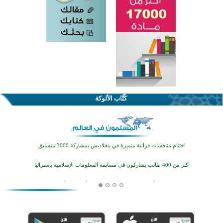
كُتَّاب الألوكة
اختتام الدورة التاسعة لمسابقة حفظ وتلاوة القرآن الكريم في أزناكاييف
تيسليتش تختتم برنامجا تعليميا لتعزيز القيم وبناء الشخصية للشباب المسلمين
اختتام منافسات قرآنية متميزة في بنغلاديش بمشاركة 3000 متسابق
أكثر من 400 طالب يشاركون في مسابقة المعلومات الإسلامية بأستراليا
افتتاح تاريخي لأول مسجد في بلييفليا بالجبل الأسود منذ أكثر من قرن
منطقة ريبوفسي تحتفل بميلاد مسجد جديد في أجواء إيمانية مميزة