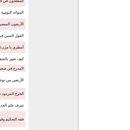
المفلحون في السنة
الموائد اليومية من
الأربعون المبصرات
القول المبين فيما 
أمطري يا مزن (PDF)
كيف تفوز بالشفاعة
المدرج في صحيح ال
الأربعين من توجيه
الجرح المردود عند
شرف علم الحديث و
فقه التحكيم وقوا