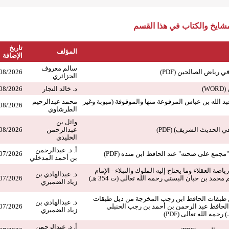
ايخ والكتاب في هذا القسم
تاريخ
المؤلف
الإضافة
سالم معروف
رياض الصالحين (PDF)
08/2026
الجزائري
W)
د. خالد النجار
08/2026
بد الله بن عباس المرفوعة منها والموقوفة (مبوبة وغير
محمد عبدالرحيم
08/2026
الطرشاوي
وائل بن
ي الحديث الشريف) (PDF)
عبدالرحمن
08/2026
الخليدي
أ. د. عبدالرحمن
مع على صحته" عند الحافظ ابن منده (PDF)
07/2026
بن أحمد المدخلي
ياضة العقلاء وما يحتاج إليه الملوك والنبلاء - الإمام
د. عبدالهادي بن
الحافظ أبي حاتم محمد بن حبان البستي رحمه الله تعالى (ت 354 هـ)
07/2026
زياد الضميري
طبقات الحافظ ابن رجب المخرجة من ذيل طبقات
د. عبدالهادي بن
ام الحافظ عبد الرحمن بن أحمد بن رجب الحنبلي
07/2026
زياد الضميري
أ. د. عبدالرحمن