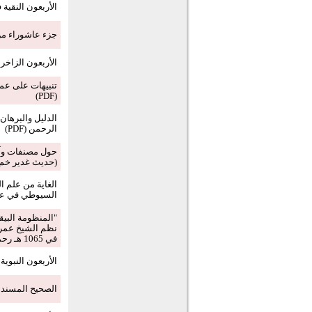
الأربعون النقية في
جزء عاشوراء من ا
الأربعون الزاخرة ف
تنبيهات على عمد
(PDF)
الدليل والبرها
الرحمن (PDF)
(حديث غدير خم
الغاية من علم ال
السيوطي في علم ا
"المنظومة البي
نظم الشيخ عمر 
في 1065 هـ رحمه الله (PDF)
الأربعون النبوية:
الصحيح المسند من