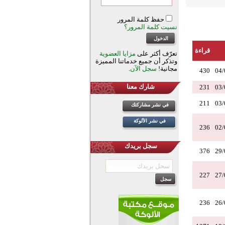
حفظ كلمة المرور
نسيت كلمة المرور؟
قراءة
تعرّف أكثر على
مزايا العضوية
وتذكر أن جميع خدماتنا المميزة
مجانية!
سجل الآن
.
430
04/
شارك معنا
231
03/
211
03/
في نشر مشاركتك
في نشر الألوكة
236
02/
سجل بريدك
376
29/
227
27/
236
26/