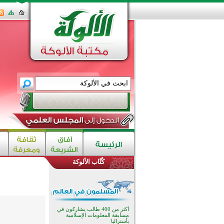
كُتَّاب الألوكة
تيسليتش تختتم برنامجا تعليميا لتعزيز
القيم وبناء الشخصية للشباب
المسلمين
انطلاق فعاليات "أيام مساجد
إستولتس 2026" ببرنامج ديني
وثقافي يمتد حتى أغسطس
أكثر من 400 طالب يشاركون في
مسابقة المعلومات الإسلامية
بأستراليا