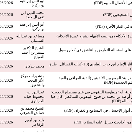
أبو أنس إبراهيم
 الأعمال القلبية (PDF)
06/2026
بن زكريا
محب الدين ابن
لصحيحين (PDF)
06/2026
تقي آل حمد
أبو أنس إبراهيم
ي الدار الآخرة (PDF)
06/2026
بن زكريا
ة الأحكام (من تنبيه الأفهام بشرح عمدة الأحكام)
مساعد بن عبدالله
06/2026
السلمان
الشيخ الدكتور
ن على استحالة التعارض والتناقض في كلام رسول
سمير بن أحمد
06/2026
الصباغ
حول مصنفات وآثار الإمام ابن جرير الطبري (13) كتاب الفضائل... طرق
محمد تبركان
06/2026
)
منشورات مركز
دراية: الجمع بين الألفيتين (ألفية العراقي والفية
الأثر للبحث
06/2026
لحديث) (PDF)
والتحقيق
قونية" أو "منظومة البيقوني في علم مصطلح الحديث"
عبدالنور بن
أو طه بن محمد بن فتوح البيقوني الشافعي، كان حيا
محفوظ خبابة
05/2026
الجزائري
الشيخ محمد بن
 أنوار الإحسان في التسامح والغفران (PDF)
05/2026
خماش الشرقي
وليد بن أمين
 أحاديث جبريل عليه السلام (PDF)
05/2026
الرفاعي
أحمد بن سعيد