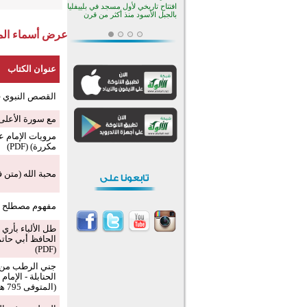
افتتاح تاريخي لأول مسجد في بلييفليا
بالجبل الأسود منذ أكثر من قرن
عرض أسماء المش
منطقة ريبوفسي تحتفل بميلاد
مسجد جديد في أجواء إيمانية مميزة
أكبر مشروع إسلامي في ريف
عنوان الكتاب
أستراليا يفتتح أبوابه بعد سنوات من
العمل والعطاء
القرآن والتربية في صدارة البرامج
الصيفية للمسلمين في بينزا
القصص النبوي في 
وساراتوف وموردوفيا هذا العام
اختتام الدورة التاسعة لمسابقة حفظ
مع سورة الأعلى (ORD
وتلاوة القرآن الكريم في أزناكاييف
مرويات الإمام ع
تيسليتش تختتم برنامجا تعليميا لتعزيز
مكررة) (PDF)
القيم وبناء الشخصية للشباب
المسلمين
انطلاق فعاليات "أيام مساجد
محبة الله (متن ف
إستولتس 2026" ببرنامج ديني
وثقافي يمتد حتى أغسطس
أكثر من 400 طالب يشاركون في
مسابقة المعلومات الإسلامية
مفهوم مصطلح "مج
بأستراليا
افتتاح تاريخي لأول مسجد في بلييفليا
طل الألباء بأري ر
بالجبل الأسود منذ أكثر من قرن
(PDF)
جني الرطب من 
الحنابلة - الإم
(المتوفى 795 هـ) رحمه الله تعالى (PDF)