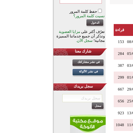
حفظ كلمة المرور
نسيت كلمة المرور؟
قراءة
تعرّف أكثر على
مزايا العضوية
وتذكر أن جميع خدماتنا المميزة
مجانية!
سجل الآن
.
153
08/
شارك معنا
284
05/
في نشر مشاركتك
387
03/
في نشر الألوكة
299
01/
سجل بريدك
667
29/
656
25/
923
13/
1048
11/