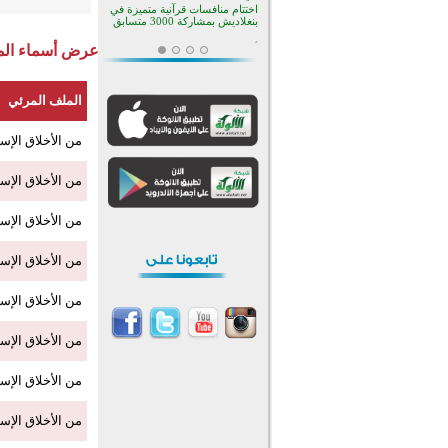
اختتام منافسات قرآنية متميزة في
بنغلاديش بمشاركة 3000 متسابق
عرض أسماء المش
أكثر من 400 طالب يشاركون في
مسابقة المعلومات الإسلامية
بأستراليا
افتتاح تاريخي لأول مسجد في بلييفليا
الملف المرئي
بالجبل الأسود منذ أكثر من قرن
منطقة ريبوفسي تحتفل بميلاد
مسجد جديد في أجواء إيمانية مميزة
من الأخلاق الإسل
أكبر مشروع إسلامي في ريف
أستراليا يفتتح أبوابه بعد سنوات من
من الأخلاق الإسل
العمل والعطاء
القرآن والتربية في صدارة البرامج
الصيفية للمسلمين في بينزا
من الأخلاق الإس
وساراتوف وموردوفيا هذا العام
اختتام الدورة التاسعة لمسابقة حفظ
وتلاوة القرآن الكريم في أزناكاييف
من الأخلاق الإس
أكثر من 100 شخص يتعرفون على
الإسلام خلال يوم المسجد المفتوح
من الأخلاق الإس
في ميلفيل
اختتام منافسات قرآنية متميزة في
بنغلاديش بمشاركة 3000 متسابق
من الأخلاق الإس
من الأخلاق الإسل
من الأخلاق الإسل