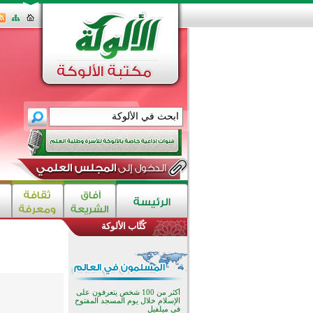
كُتَّاب الألوكة
القرآن والتربية في صدارة البرامج
الصيفية للمسلمين في بينزا
وساراتوف وموردوفيا هذا العام
اختتام الدورة التاسعة لمسابقة حفظ
وتلاوة القرآن الكريم في أزناكاييف
أكثر من 100 شخص يتعرفون على
الإسلام خلال يوم المسجد المفتوح
في ميلفيل