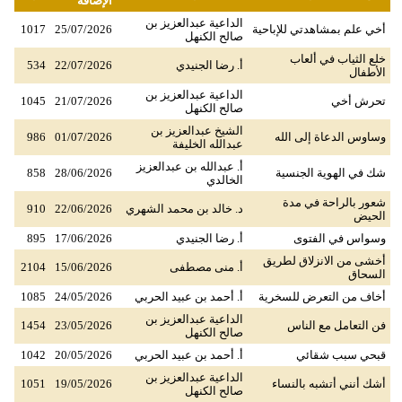
الإضافة
الداعية عبدالعزيز بن
أخي علم بمشاهدتي للإباحية
25/07/2026
1017
صالح الكنهل
خلع الثياب في ألعاب
أ. رضا الجنيدي
22/07/2026
534
الأطفال
الداعية عبدالعزيز بن
تحرش أخي
21/07/2026
1045
صالح الكنهل
الشيخ عبدالعزيز بن
وساوس الدعاة إلى الله
01/07/2026
986
عبدالله الخليفة
أ. عبدالله بن عبدالعزيز
شك في الهوية الجنسية
28/06/2026
858
الخالدي
شعور بالراحة في مدة
د. خالد بن محمد الشهري
22/06/2026
910
الحيض
وسواس في الفتوى
أ. رضا الجنيدي
17/06/2026
895
أخشى من الانزلاق لطريق
أ. منى مصطفى
15/06/2026
2104
السحاق
أخاف من التعرض للسخرية
أ. أحمد بن عبيد الحربي
24/05/2026
1085
الداعية عبدالعزيز بن
فن التعامل مع الناس
23/05/2026
1454
صالح الكنهل
قبحي سبب شقائي
أ. أحمد بن عبيد الحربي
20/05/2026
1042
الداعية عبدالعزيز بن
أشك أنني أتشبه بالنساء
19/05/2026
1051
صالح الكنهل