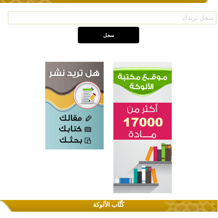
كُتَّاب الألوكة
اختتام الدورة التاسعة لمسابقة حفظ وتلاوة القرآن الكريم في أزناكاييف