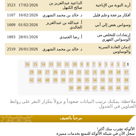
الداعية عبدالعزيز بن
أريد التوبة من الإباحية
17/02/2026
3523
صالح الكنهل
أفكار مزعجة وعلم قليل
د. خالد بن محمد الشهري
16/02/2026
1107
أ. عبدالله بن عبدالعزيز
وسواس بغض إلي أبي
01/02/2026
1609
الخالدي
إرشادات للتخلص من
أ. رضا الجنيدي
28/01/2026
1893
الوسواس القهري
إدمان العادة السرية
د. خالد بن محمد الشهري
26/01/2026
2519
والوساوس
1
16
15
14
13
12
11
10
9
8
7
6
5
4
3
2
29
28
27
26
25
24
23
22
21
20
19
18
17
42
41
40
39
38
37
36
35
34
33
32
31
30
50
49
48
47
46
45
44
43
ملاحظة: يمكنك ترتيب البيانات صعوداً و نزولاً بتكرار النقر على روابط
العناوين في الجدول
مرحباً بالضيف
الألوكة تقترب منك أكثر!
سجل الآن في شبكة الألوكة للتمتع بخدمات مميزة.