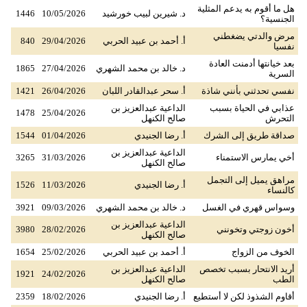
هل ما أقوم به يدعم المثلية
د. شيرين لبيب خورشيد
10/05/2026
1446
الجنسية؟
مرض والدتي يضغطني
أ. أحمد بن عبيد الحربي
29/04/2026
840
نفسيا
بعد خيانتها أدمنت العادة
د. خالد بن محمد الشهري
27/04/2026
1865
السرية
نفسي تحدثني بأنني شاذة
أ. سحر عبدالقادر اللبان
26/04/2026
1421
عذابي في الحياة بسبب
الداعية عبدالعزيز بن
1478
25/04/2026
التحرش
صالح الكنهل
صداقة طريق إلى الشرك
أ. رضا الجنيدي
01/04/2026
1544
الداعية عبدالعزيز بن
أخي يمارس الاستمناء
31/03/2026
3265
صالح الكنهل
مراهق يميل إلى التجمل
أ. رضا الجنيدي
11/03/2026
1526
كالنساء
وسواس قهري في الغسل
د. خالد بن محمد الشهري
09/03/2026
3921
الداعية عبدالعزيز بن
أخون زوجتي وتخونني
28/02/2026
3980
صالح الكنهل
الخوف من الزواج
أ. أحمد بن عبيد الحربي
25/02/2026
1654
أريد الانتحار بسبب تخصص
الداعية عبدالعزيز بن
1921
24/02/2026
الطب
صالح الكنهل
أقاوم الشذوذ لكن لا أستطيع
أ. رضا الجنيدي
18/02/2026
2359