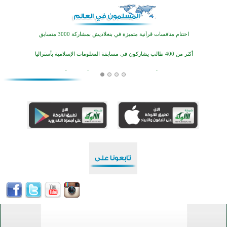
تيسليتش تختتم برنامجا تعليميا لتعزيز القيم وبناء الشخصية للشباب المسلمين
اختتام منافسات قرآنية متميزة في بنغلاديش بمشاركة 3000 متسابق
أكثر من 400 طالب يشاركون في مسابقة المعلومات الإسلامية بأستراليا
افتتاح تاريخي لأول مسجد في بلييفليا بالجبل الأسود منذ أكثر من قرن
منطقة ريبوفسي تحتفل بميلاد مسجد جديد في أجواء إيمانية مميزة
أكبر مشروع إسلامي في ريف أستراليا يفتتح أبوابه بعد سنوات من العمل والعطاء
القرآن والتربية في صدارة البرامج الصيفية للمسلمين في بينزا وساراتوف وموردوفيا هذا العام
اختتام الدورة التاسعة لمسابقة حفظ وتلاوة القرآن الكريم في أزناكاييف
تيسليتش تختتم برنامجا تعليميا لتعزيز القيم وبناء الشخصية للشباب المسلمين
اختتام منافسات قرآنية متميزة في بنغلاديش بمشاركة 3000 متسابق
أكثر من 400 طالب يشاركون في مسابقة المعلومات الإسلامية بأستراليا