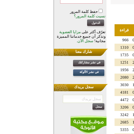
حفظ كلمة المرور
نسيت كلمة المرور؟
قراءة
تعرّف أكثر على
مزايا العضوية
وتذكر أن جميع خدماتنا المميزة
966
مجانية!
سجل الآن
.
1310
شارك معنا
1735
1251
في نشر مشاركتك
1956
في نشر الألوكة
2080
3030
سجل بريدك
4181
4472
3206
3242
2685
5355