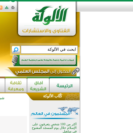
كُتَّاب الألوكة
شبك
القرآن والتربية في صدارة البرامج
الصيفية للمسلمين في بينزا
وساراتوف وموردوفيا هذا العام
اختتام الدورة التاسعة لمسابقة حفظ
وتلاوة القرآن الكريم في أزناكاييف
أكثر من 100 شخص يتعرفون على
الإسلام خلال يوم المسجد المفتوح
في ميلفيل