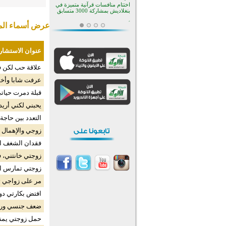
اختتام منافسات قرآنية متميزة في
بنغلاديش بمشاركة 3000 متسابق
عرض أسماء المش
أكثر من 400 طالب يشاركون في
مسابقة المعلومات الإسلامية
بأستراليا
افتتاح تاريخي لأول مسجد في بلييفليا
عنوان الاستشار
بالجبل الأسود منذ أكثر من قرن
منطقة ريبوفسي تحتفل بميلاد
علاقة حب لكن 
مسجد جديد في أجواء إيمانية مميزة
عرفت شابا وأخ
أكبر مشروع إسلامي في ريف
أستراليا يفتتح أبوابه بعد سنوات من
قبلة دمرت حيات
العمل والعطاء
القرآن والتربية في صدارة البرامج
يحبني لكني أريد 
الصيفية للمسلمين في بينزا
وساراتوف وموردوفيا هذا العام
التعدد بين حاجة 
اختتام الدورة التاسعة لمسابقة حفظ
وتلاوة القرآن الكريم في أزناكاييف
زوجي والإهمال 
فقدان الشغف ا
أكثر من 100 شخص يتعرفون على
الإسلام خلال يوم المسجد المفتوح
في ميلفيل
زوجتي خانتني، 
اختتام منافسات قرآنية متميزة في
زوجتي تمارس الع
بنغلاديش بمشاركة 3000 متسابق
مر على زواجي ثل
افتض بكارتي دو
ضعف جنسي ورغب
حمل زوجتي يمن