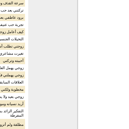
سرعة القذف و
تركتني بعد حب 
برود عاطفي بعد
تجربة حب عنيفة
كيف أعامل زوجي 
التخيلات الجنسية
زوجتي تطلب أشيا
تغيرت مشاعري 
أحببته وتركني
زوجي يهمل العلا
زوجي يهملني فك
العلاقات السابق
مخطوبة ولكني 
زوجي بعيد ولا 
أريد نسيانه وم
التفكير الزائد 
المفرطة
مطلقة ولم أتزو