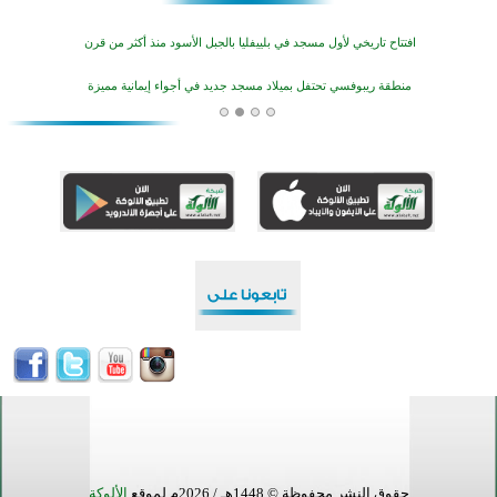
افتتاح تاريخي لأول مسجد في بلييفليا بالجبل الأسود منذ أكثر من قرن
منطقة ريبوفسي تحتفل بميلاد مسجد جديد في أجواء إيمانية مميزة
أكبر مشروع إسلامي في ريف أستراليا يفتتح أبوابه بعد سنوات من العمل والعطاء
القرآن والتربية في صدارة البرامج الصيفية للمسلمين في بينزا وساراتوف وموردوفيا هذا العام
اختتام الدورة التاسعة لمسابقة حفظ وتلاوة القرآن الكريم في أزناكاييف
تيسليتش تختتم برنامجا تعليميا لتعزيز القيم وبناء الشخصية للشباب المسلمين
اختتام منافسات قرآنية متميزة في بنغلاديش بمشاركة 3000 متسابق
أكثر من 400 طالب يشاركون في مسابقة المعلومات الإسلامية بأستراليا
حقوق النشر محفوظة © 1448هـ / 2026م لموقع
الألوكة