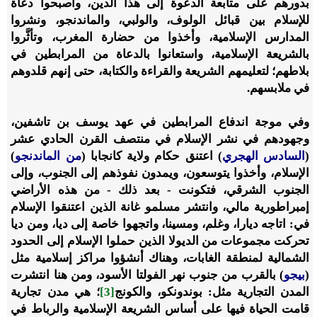
بدورهم على متابعة الدعوة إلى هذا الدين، وأصبحوا دعاة
للإسلام بين قبائل الولوف، والولبي، والماندنجو، ونشروا
المدارس الإسلامية، وأخذوا من حضارة المغرب، وتأثَّروا
بالشريعة الإسلامية، واستعانوا بالدعاة من المرابطين في
بلاطهم؛ لتعليمهم الشريعة والقراءة والكتابة، حتى إنهم قلدوهم
في ملابسهم.
وفي موجة اندفاع المرابطين في عهد يوسف بن تاشفين،
وجهودهم في نشر الإسلام في منتصف القرن الحادي عشر
(
السادس الهجري
) اعتنق حكام ولاية كانجابا (
من الماندنجو
)
الإسلام، وأخذوا يتوسعون، ويمدون نفوذهم إلى الجنوب، وإلى
الجنوب الشرقي، فتكونت - بعد ذلك - من هذه الأراضي
إمبراطورية مالي، وانتشر مسلمو غانة الذين اعتنقوا الإسلام
في: اتاجه ديارا، وغلم، ومسينا، واتجهوا خاصة إلى ديا، ومن ديا
تحركت مجموعات من الديولا الذين حملوا الإسلام إلى الحدود
الشمالية لمنطقة الغابات، وهناك أنشؤوا مراكز إسلامية مثل
(
بيجو
) بالقرب من جنوب نهر الفولتا الأسود، ومن هنا انتشرت
المدن التجارية مثل: بوندونكو، والكونج
[3]
؛ هي مدن تجارية
قامت الحياة فيها على أساس الشريعة الإسلامية والرباط في