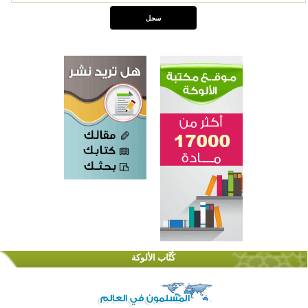
اختتام الدورة التاسعة لمسابقة حفظ وتلاوة القرآن الكريم في أزناكاييف
تيسليتش تختتم برنامجا تعليميا لتعزيز القيم وبناء الشخصية للشباب المسلمين
كُتَّاب الألوكة
اختتام منافسات قرآنية متميزة في بنغلاديش بمشاركة 3000 متسابق
أكثر من 400 طالب يشاركون في مسابقة المعلومات الإسلامية بأستراليا