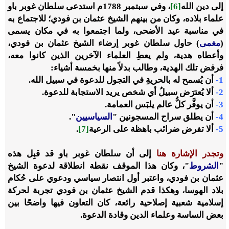
إلى دين الله
[6]
، وفي سبتمبر 1788م استدعى سلطان غوبر باو
علماء بلاده، وكان من بينهم الشيخ عثمان بن فودي؛ للاجتماع به
في مناسبة عيد الأضحى، ولما اجتمعوا به في مكان يسمى
(
مغمى
) حاول سلطان غوبر إرضاء الشيخ عثمان بن فودي،
وأعطاه هدية، ولم يعطِ العلماء الآخرين الذين كانوا معه،
فرفض تلك الهدية، وطالب بدلاً منها بخمسة أشياء:
1-
أن يُسمح له بالحريةِ في التجول للدعوة في سبيل الله.
2-
ألا يُعترَض سبيلُ أي شخص يريد الاستجابة للدعوة.
3-
أن يوقَّر كلُّ عالم يلبَس العمامة.
4-
أن يطلق سراح المسجونين "
السياسيين
".
5-
ألا تفرض ضرائب باهظة على الرعية
[7]
.
وتجدر الإشارة هنا
إلى أن سلطان غوبر باو قد قبِل هذه
"
الشروط
"، وكان هذا الموقف نقطة انطلاقة لدعوة الشيخ
عثمان بن فودي، واعتبر أول انتصار سياسي ودعوي على حُكام
بلاد الهوسا، وهكذا قدم الشيخ عثمان بن فودي تجربة لحركة
إسلامية شعبية إصلاحية رائعة، كان التعاون فيها واضحًا بين
بعض الساسة وعلماء الدين وقادة الدعوة.