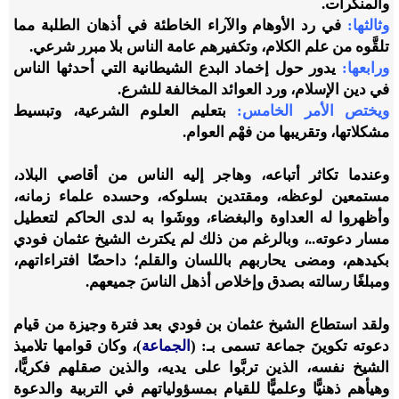
والمنكرات.
وثالثها:
في رد الأوهام والآراء الخاطئة في أذهان الطلبة مما
تلقَّوه من علم الكلام، وتكفيرهم عامة الناس بلا مبرر شرعي.
ورابعها:
يدور حول إخماد البدع الشيطانية التي أحدثها الناس
في دين الإسلام، ورد العوائد المخالفة للشرع.
ويختص الأمر الخامس:
بتعليم العلوم الشرعية، وتبسيط
مشكلاتها، وتقريبها من فهْم العوام.
وعندما تكاثر أتباعه، وهاجر إليه الناس من أقاصي البلاد،
مستمعين لوعظه، ومقتدين بسلوكه، وحسده علماء زمانه،
وأظهروا له العداوة والبغضاء، ووشَوا به لدى الحاكم لتعطيل
مسار دعوته..، وبالرغم من ذلك لم يكترث الشيخ عثمان فودي
بكيدهم، ومضى يحاربهم باللسان والقلم؛ داحضًا افتراءاتهم،
ومبلغًا رسالته بصدق وإخلاص أذهل الناسَ جميعهم.
ولقد استطاع الشيخ عثمان بن فودي بعد فترة وجيزة من قيام
دعوته تكوينَ جماعة تسمى بـ: (
الجماعة
)، وكان قوامها تلاميذ
الشيخ نفسه، الذين تربَّوا على يديه، والذين صقلهم فكريًّا،
وهيأهم ذهنيًّا وعلميًّا للقيام بمسؤولياتهم في التربية والدعوة