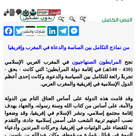
بدون تشكيل
ebook
Twitter
WhatsApp
X
LinkedIn
Telegram
Messenger
من نماذج التكامل بين الساسة والدعاة في المغرب وإفريقيا
نجح
المرابطون الصنهاجيون
في المغرب العربي الإسلامي
(430 - 540هـ) في إقامة دولة المرابطين؛ التي كانت - بحق -
تجربةً رائعة للتكامل بين السياسة والدعوة، وكانت إحدى أعظم
الدول الإسلامية في إفريقية والمغرب العربي.
وقد قامت هذه الدولة على أساس العناق التام بين الدولة
والأمة، على أساس من كتاب الله وسنة رسوله، والجهاد بهدف
إقامة مجتمع إسلامي، ونشر الإسلام في إفريقيا، وقد وضعوا
نصب أعينهم تربية الشعب على أسس إسلامية جادة، والتقدم
به للقضاء على الوثنيات في إفريقيا، وحركات المرتدين وأدعياء
النبوة في قبائل غمارة وبرغوطة، وكان عبدالله بن ياسين -