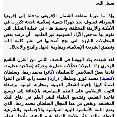
سبيل الله.
وإذا ما عبرنا منطقة الشمال الإفريقي ودخلنا إلى إفريقيا
السوداء، فسوف نجد جهودًا شعبية إسلامية ناجحة تكررت في
الأمكنة والأزمنة المختلفة، وحسبنا هنا - في عملية التحليل التي
نقوم بها لندحض الآراء العمومية غير العلمية - أن نرصد بعض
المحاولات البارزة التي نجح أصحابها في نشر كلمة الله،
وتطبيق الشريعة الإسلامية، ومقاومة الجهل والبدع والانحلال.
لقد شهدت بلاد الهوسا في النصف الثاني من القرن التاسع
الهجري (15 للميلاد) تحوُّلات خطيرة، وحركة إصلاحية عظيمة،
قادها بعضُ السلاطين كالسلطان (
كانو
) محمد رمفا، وسلطان
(
كتسينا
) محمد كورو، وسلطان (
زاريا
) محمد رابو، الذين اعتنوا
اعتناءً كبيرًا بإحياء الشعائر الدينية، ومحاربة الوثنية، وإضفاء
الثوب الإسلامي على النظم السياسية، بالإضافة إلى توسيع
قاعدة التعليم، وتشجيع العلماء لنشر العلم في بقاع البلاد
المختلفة، ونخص في هذا المجال السلطان محمد رمفا، الذي
وضع اللبنة الأساسية للبنية السياسية والاجتماعية والشرعية
للدولة، والذي غيَّر ملامح الدولة شبه الوثنية، وأدخل نظام