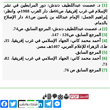
[1]
د. عصمت عبداللطيف دندش: دور المرابطين في نشر
الإسلام في غرب إفريقيا، ص66ط، دار الغرب 1988م، وانظر:
إبراهيم الجمل: الإمام عبدالله بن ياسين ص61، دار الإصلاح
بالدمام.
[2]
د. عصمت عبداللطيف دندش: المرجع السابق، ص74.
[3]
المرجع السابق، ص126 - 147.
[4]
أحمد محمد كاني: الجهاد الإسلامي في غرب إفريقيا، 35،
ط1، الزهراء للإعلام العربي، 1407هـ، مصر.
[5]
المرجع السابق.
[6]
أحمد محمد كاني: الجهاد الإسلامي في غرب إفريقيا، 82،
73.
[7]
المرجع السابق ص 76.
book
Twitter
WhatsApp
X
LinkedIn
Telegram
Messenger