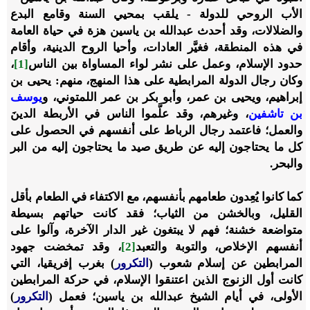
الأب الروحي للدولة - يلقب بمحيي السنة وقامع البدع
والضلالات، وقد أحدث عبدالله بن ياسين هزة في حياة العامة
في هذه المنطقة، فغيَّر العادات، وأحيا الروح الدينية، وأقام
حدود الإسلام، وعمل على نشر لواء المساواة بين الناس
[1]
،
وكان رجال الدولة المرابطية على هذا المنهج، منهم: يحيى بن
إبراهيم، ويحيى بن عمر، وأبو بكر بن عمر اللمتوني، و
يوسف
بن تاشفين
، وغيرهم، وقد علَّموا الناس في الأربطة الدينَ
والعمل؛ فاعتمد رجال الرباط على أنفسهم في الحصول على
كل ما يحتاجون إليه عن طريق صيد ما يحتاجون إليه من البر
والبحر.
كما كانوا يُعِدون طعامهم بأنفسهم، مع الاكتفاء في الطعام بأقل
القليل، وبالخشن من الثياب؛ فقد كانت حياتهم بسيطة
متواضعة خشنة؛ فهم لا يبتغون غير الدار الآخرة، وآلوا على
أنفسهم الإخلاص، والتوبة والتعبد
[2]
، وقد تمخضت جهود
المرابطين عن إسلام شعوب (
التكرور
) بغرب إفريقيا، التي
كانت أول الزنوج الذين اعتنقوا الإسلام، في حركة المرابطين
الأولى، في أيام الشيخ عبدالله بن ياسين؛ فعمل (
التكرور
)