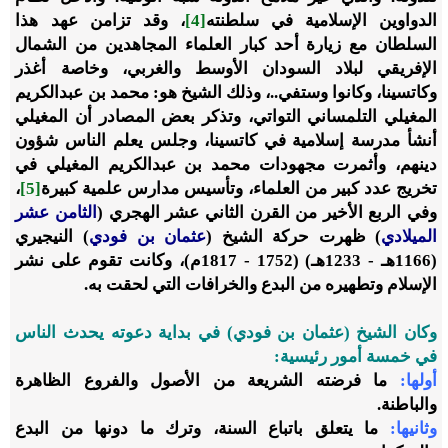
الدواوين الإسلامية في سلطنته
[4]
، وقد تزامن عهد هذا
السلطان مع زيارة أحد كبار العلماء المجاهدين من الشمال
الإفريقي لبلاد السودان الأوسط والغربي، وخاصة أغذر
وكاتسينا، وكانوا وستفي..، وذلك الشيخ هو: محمد بن عبدالكريم
المغيلي التلمساني التواتي، وتذكر بعض المصادر أن المغيلي
أنشأ مدرسة إسلامية في كاتسينا، وجلس يعلم الناس شؤون
دينهم، وأثمرت مجهودات محمد بن عبدالكريم المغيلي في
تخريج عدد كبير من العلماء، وتأسيس مدارس علمية كبيرة
[5]
،
وفي الربع الأخير من القرن الثاني عشر الهجري (
الثامن عشر
الميلادي
) ظهرت حركة الشيخ (
عثمان بن فودي
) النيجيري
(1166هـ - 1233هـ) (1752 - 1817م)، وكانت تقوم على نشر
الإسلام وتطهيره من البدع والخرافات التي لحقت به.
وكان الشيخ (عثمان بن فودي) في بداية دعوته يحدث الناس
في خمسة أمور رئيسية:
أولها:
ما فرضته الشريعة من الأصول والفروع الظاهرة
والباطنة.
وثانيها:
ما يتعلق باتباع السنة، وترك ما دونها من البدع