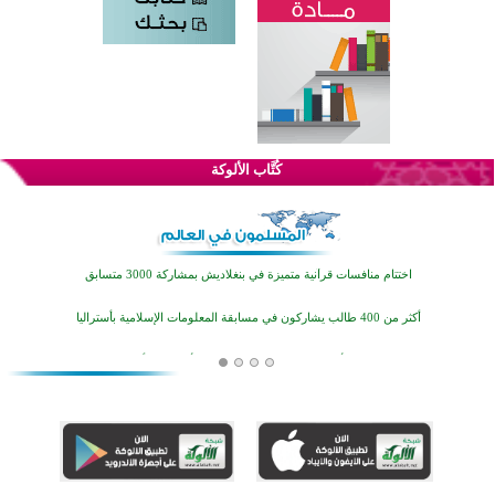
كُتَّاب الألوكة
اختتام الدورة التاسعة لمسابقة حفظ وتلاوة القرآن الكريم في أزناكاييف
تيسليتش تختتم برنامجا تعليميا لتعزيز القيم وبناء الشخصية للشباب المسلمين
اختتام منافسات قرآنية متميزة في بنغلاديش بمشاركة 3000 متسابق
أكثر من 400 طالب يشاركون في مسابقة المعلومات الإسلامية بأستراليا
افتتاح تاريخي لأول مسجد في بلييفليا بالجبل الأسود منذ أكثر من قرن
منطقة ريبوفسي تحتفل بميلاد مسجد جديد في أجواء إيمانية مميزة
أكبر مشروع إسلامي في ريف أستراليا يفتتح أبوابه بعد سنوات من العمل والعطاء
القرآن والتربية في صدارة البرامج الصيفية للمسلمين في بينزا وساراتوف وموردوفيا هذا العام