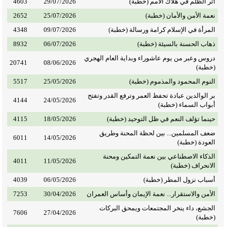
أثر الظلم في هلاك الأمم (خطبة)
29/07/2026
4603
نعمة الأمن والأمان (خطبة)
25/07/2026
2652
المرأة في الإسلام كرامة ورسالة (خطبة)
09/07/2026
4348
ذهاب الحسنة بالسيئة (خطبة)
06/07/2026
8932
دروس وعبر من يوم عاشوراء وبداية العام الهجري
20741
08/06/2026
(خطبة)
النوم المحمود والمذموم (خطبة)
25/05/2026
5517
بر الوالدين عبادة تحفظ العمر وترفع القدر وتفتح
4144
24/05/2026
أبواب السماء (خطبة)
حينما تؤلف النعم في ظل التوحيد (خطبة)
18/05/2026
4115
ضعف المسلمين... بين لحظة المحنة وطريق
6011
14/05/2026
العودة (خطبة)
الذكاء الاصطناعي بين نعمة التمكين ومحنة
4011
11/05/2026
الانحراف (خطبة)
أسباب نزول المطر (خطبة)
06/05/2026
4039
الأمن والاستقرار... نعمة الإيمان وأساس العمران
30/04/2026
7253
الجشع، داء ينخر المجتمعات ويمحق البركات
7606
27/04/2026
(خطبة)