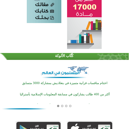
كُتَّاب الألوكة
اختتام الدورة التاسعة لمسابقة حفظ وتلاوة القرآن الكريم في أزناكاييف
تيسليتش تختتم برنامجا تعليميا لتعزيز القيم وبناء الشخصية للشباب المسلمين
اختتام منافسات قرآنية متميزة في بنغلاديش بمشاركة 3000 متسابق
أكثر من 400 طالب يشاركون في مسابقة المعلومات الإسلامية بأستراليا
افتتاح تاريخي لأول مسجد في بلييفليا بالجبل الأسود منذ أكثر من قرن
منطقة ريبوفسي تحتفل بميلاد مسجد جديد في أجواء إيمانية مميزة
أكبر مشروع إسلامي في ريف أستراليا يفتتح أبوابه بعد سنوات من العمل والعطاء