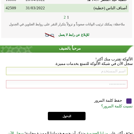
أصناف الناس (خطبة)
31/03/2022
42509
2
1
ملاحظة: يمكنك ترتيب البيانات صعوداً و نزولاً بتكرار النقر على روابط العناوين في الجدول
للإبلاغ عن رابط لا يعمل
مرحباً بالضيف
الألوكة تقترب منك أكثر!
سجل الآن في شبكة الألوكة للتمتع بخدمات مميزة.
حفظ كلمة المرور
نسيت كلمة المرور؟
تعرّف أكثر على
مزايا العضوية
وتذكر أن جميع خدماتنا المميزة مجانية!
سجل الآن
.