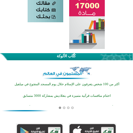
كُتَّاب الألوكة
القرآن والتربية في صدارة البرامج الصيفية للمسلمين في بينزا وساراتوف وموردوفيا هذا العام
اختتام الدورة التاسعة لمسابقة حفظ وتلاوة القرآن الكريم في أزناكاييف
أكثر من 100 شخص يتعرفون على الإسلام خلال يوم المسجد المفتوح في ميلفيل
اختتام منافسات قرآنية متميزة في بنغلاديش بمشاركة 3000 متسابق
أكثر من 400 طالب يشاركون في مسابقة المعلومات الإسلامية بأستراليا
افتتاح تاريخي لأول مسجد في بلييفليا بالجبل الأسود منذ أكثر من قرن
منطقة ريبوفسي تحتفل بميلاد مسجد جديد في أجواء إيمانية مميزة