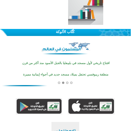
اختتام الدورة التاسعة لمسابقة حفظ وتلاوة القرآن الكريم في أزناكاييف
تيسليتش تختتم برنامجا تعليميا لتعزيز القيم وبناء الشخصية للشباب المسلمين
كُتَّاب الألوكة
اختتام منافسات قرآنية متميزة في بنغلاديش بمشاركة 3000 متسابق
أكثر من 400 طالب يشاركون في مسابقة المعلومات الإسلامية بأستراليا
افتتاح تاريخي لأول مسجد في بلييفليا بالجبل الأسود منذ أكثر من قرن
منطقة ريبوفسي تحتفل بميلاد مسجد جديد في أجواء إيمانية مميزة
أكبر مشروع إسلامي في ريف أستراليا يفتتح أبوابه بعد سنوات من العمل والعطاء
القرآن والتربية في صدارة البرامج الصيفية للمسلمين في بينزا وساراتوف وموردوفيا هذا العام
اختتام الدورة التاسعة لمسابقة حفظ وتلاوة القرآن الكريم في أزناكاييف
تيسليتش تختتم برنامجا تعليميا لتعزيز القيم وبناء الشخصية للشباب المسلمين
اختتام منافسات قرآنية متميزة في بنغلاديش بمشاركة 3000 متسابق