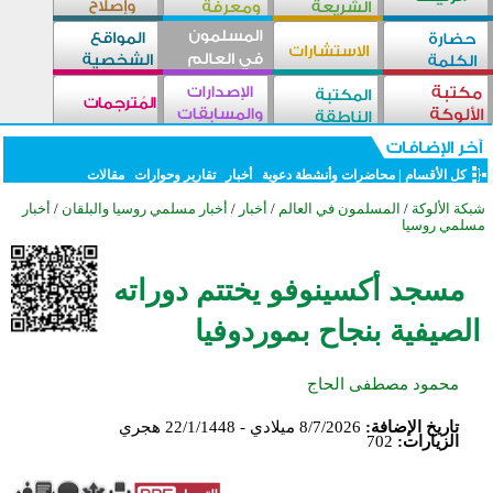
كل الأقسام
|
محاضرات وأنشطة دعوية
أخبار
تقارير وحوارات
مقالات
شبكة الألوكة
/
المسلمون في العالم
/
أخبار
/
أخبار مسلمي روسيا والبلقان
/
أخبار
مسلمي روسيا
مسجد أكسينوفو يختتم دوراته
الصيفية بنجاح بموردوفيا
محمود مصطفى الحاج
تاريخ الإضافة:
8/7/2026 ميلادي - 22/1/1448 هجري
الزيارات:
702