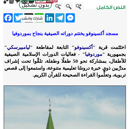
بدون تشكيل
ebook
Twitter
WhatsApp
X
LinkedIn
Telegram
Messenger
مسجد أكسينوفو يختتم دوراته الصيفية بنجاح بموردوفيا
اختَتَمت قرية "
أكسينوفو
" التابعة لمقاطعة "
ليامبيرسكي
"
بجمهورية "
موردوفيا
" - فعاليات الدورات الإسلامية الصيفية
للأطفال، بمشاركة نحو 50 طفلًا وطفلة، تلقَّوا تحت إشراف
مدرِّبين ذوي خبرة دروسًا تعليمية متنوعة، واستمعوا إلى قصص
تربوية، وتعلَّموا القراءة الصحيحة للقرآن الكريم.