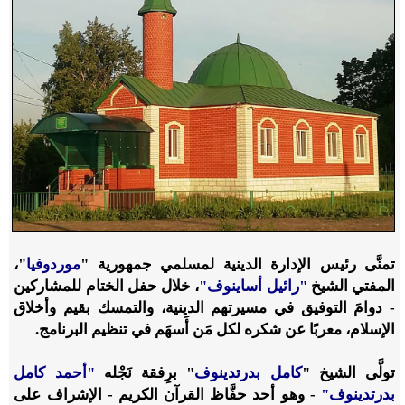
تمنَّى رئيس الإدارة الدينية لمسلمي جمهورية "
موردوفيا
"،
المفتي الشيخ
"رائيل أساينوف"
، خلال حفل الختام للمشاركين
- دوامَ التوفيق في مسيرتهم الدينية، والتمسك بقيم وأخلاق
الإسلام، معربًا عن شكره لكل مَن أَسهَم في تنظيم البرنامج.
تولَّى الشيخ "
كامل بدرتدينوف
" برِفقة نَجْله
"أحمد كامل
بدرتدينوف"
- وهو أحد حفَّاظ القرآن الكريم - الإشراف على