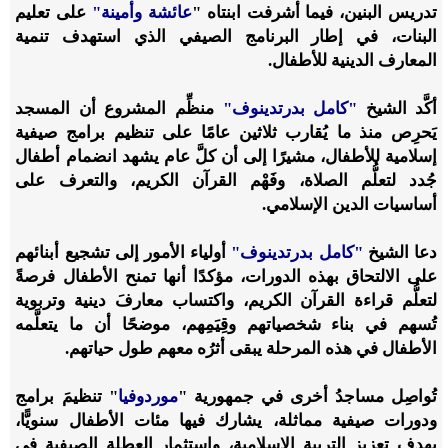
تدريس البنين، فيما أشرفت ابنتاه "
عائشة وأمينة"
على تعليم
البنات، في إطار البرنامج الصيفي الذي استهدف تنمية
المعارف الدينية للأطفال.
أكَّد الشيخ
"كامل بدرتدينوف"
منظِّم المشروع أن المسجد
يَحرِص منذ ما يُقارب ثلاثين عامًا على تنظيم برامج صيفية
إسلامية للأطفال، مشيرًا إلى أن كلَّ عام يشهد انضمام أطفال
جُدد لتعلُّم الصلاة، وفَهْم القرآن الكريم، والتعرف على
أساسيات الدين الإسلامي.
دعا الشيخ
"كامل بدرتدينوف"
أولياء الأمور إلى تشجيع أبنائهم
على الالتحاق بهذه الدورات، مؤكدًا أنها تمنح الأطفال فرصةً
لتعلُّم قراءة القرآن الكريم، واكتساب معارفَ دينية وتربوية
تُسهم في بناء شخصياتهم وقِيَمِهم، موضحًا أن ما يتعلَّمه
الأطفال في هذه المرحلة يبقى أثرُه معهم طول حياتهم.
تُواصِل مساجدُ أخرى في جمهورية "
موردوفيا
" تنظيمَ برامج
ودورات صيفية مماثلة، يشارك فيها مئات الأطفال سنويًّا،
بهدف تعزيز التربية الإسلامية، واستثمار العطلة الصيفية في