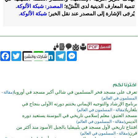
تنمية المعارف الدينية لدى النَّشْءِ؛
المصدر: شبكة الألوكة
.
يُرجَى الإشارة إلى المصدر عند نقل الخبر؛
شبكة الألوكة.
book
Twitter
WhatsApp
X
LinkedIn
Telegram
Messenger
تعرف على مسجد فخر المسلمين في شالي أكبر مسجد في أوروبا
(مقالة -
المسلمون في العالم)
برنامج الإرشاد والتوجيه الإيماني يختتم دورته الأولى بنجاح في
بلغاريا
(مقالة - المسلمون في العالم)
مسجد العتيق: معلم إسلامي تاريخي في البوسنة يستعيد دوره
الديني
(مقالة - المسلمون في العالم)
افتتاح تاريخي لأول مسجد في بلييفليا بالجبل الأسود منذ أكثر من
قرن
(مقالة - المسلمون في العالم)