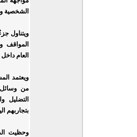
مواجهة الم
الشخصية وا
ويتناول جزء
المواقف وا
العام داخل 
ويعتمد الم
من وسائل ا
التضليل وا
بتجاربهم الي
وحظيت الدو