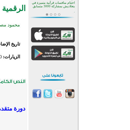
بأستراليا
الرقمية 
افتتاح تاريخي لأول مسجد في بلييفليا
بالجبل الأسود منذ أكثر من قرن
منطقة ريبوفسي تحتفل بميلاد
مسجد جديد في أجواء إيمانية مميزة
محمود مصط
أكبر مشروع إسلامي في ريف
أستراليا يفتتح أبوابه بعد سنوات من
العمل والعطاء
القرآن والتربية في صدارة البرامج
تاريخ الإضا
الصيفية للمسلمين في بينزا
وساراتوف وموردوفيا هذا العام
اختتام الدورة التاسعة لمسابقة حفظ
وتلاوة القرآن الكريم في أزناكاييف
الزيارات:
0
أكثر من 100 شخص يتعرفون على
الإسلام خلال يوم المسجد المفتوح
في ميلفيل
اختتام منافسات قرآنية متميزة في
بنغلاديش بمشاركة 3000 متسابق
دورة متقدم