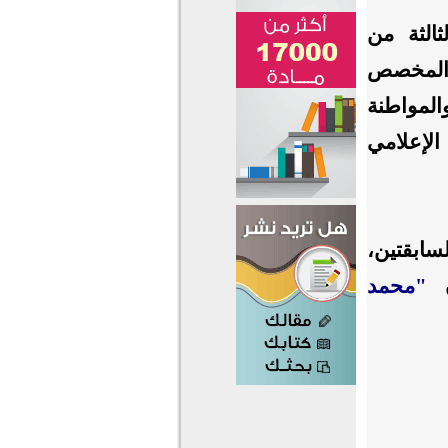
الثة من
المخصص
المواطنة
لإعلامي
سابقتين،
ن
"محمد