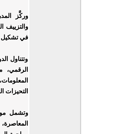
وركَّز ال
والتزييف ال
في تشكيل إد
وتتناول الد
الرقمي، م
المعلومات،
التحيزات ال
وتشمل موضو
المعاصرة، 