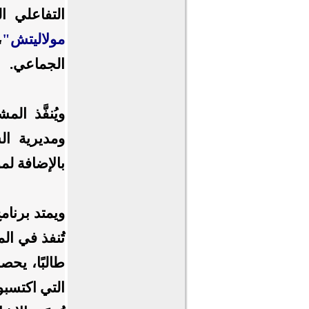
التفاعلي ا
مولاليتش"
،
الجماعي.
ويُنفَّذ ا
ومديرية ال
بالإضافة ل
ويمتد برنام
طالبًا، يح
التي اكتسبو