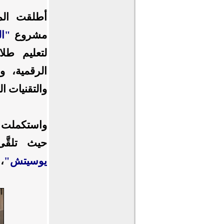
أطلقت المش
مشروع
"ال
لتعليم طلا
الرقمية، و
والتقنيات ال
واستكملت إد
حيث تلقَّ
يوسيتش"
، 