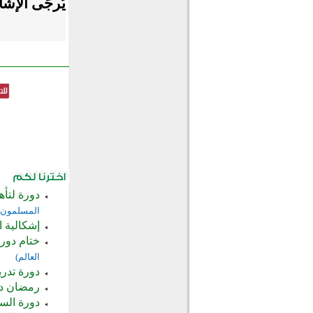
يُرجَى الإش
دورة لتأه
المسلمون ف
إشكالية ا
ختام دور
العالم)
دورة تدري
رمضان دور
دورة الس