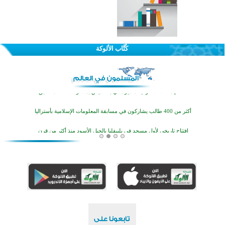
اختتام الدورة التاسعة لمسابقة حفظ وتلاوة القرآن الكريم في أزناكاييف
تيسليتش تختتم برنامجا تعليميا لتعزيز القيم وبناء الشخصية للشباب المسلمين
كُتَّاب الألوكة
اختتام منافسات قرآنية متميزة في بنغلاديش بمشاركة 3000 متسابق
أكثر من 400 طالب يشاركون في مسابقة المعلومات الإسلامية بأستراليا
افتتاح تاريخي لأول مسجد في بلييفليا بالجبل الأسود منذ أكثر من قرن
منطقة ريبوفسي تحتفل بميلاد مسجد جديد في أجواء إيمانية مميزة
أكبر مشروع إسلامي في ريف أستراليا يفتتح أبوابه بعد سنوات من العمل والعطاء
القرآن والتربية في صدارة البرامج الصيفية للمسلمين في بينزا وساراتوف وموردوفيا هذا العام
اختتام الدورة التاسعة لمسابقة حفظ وتلاوة القرآن الكريم في أزناكاييف
تيسليتش تختتم برنامجا تعليميا لتعزيز القيم وبناء الشخصية للشباب المسلمين
اختتام منافسات قرآنية متميزة في بنغلاديش بمشاركة 3000 متسابق