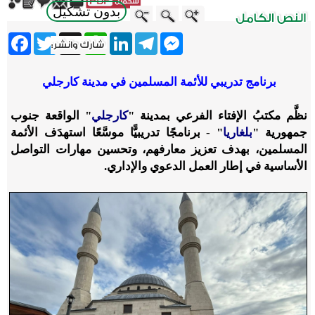
بدون تشكيل
ebook
Twitter
WhatsApp
X
LinkedIn
Telegram
Messenger
برنامج تدريبي للأئمة المسلمين في مدينة كارجلي
نظَّم مكتبُ الإفتاء الفرعي بمدينة "
كارجلي
" الواقعة جنوب
جمهورية "
بلغاريا
" - برنامجًا تدريبيًّا موسَّعًا استهدَف الأئمة
المسلمين، بهدف تعزيز معارفهم، وتحسين مهارات التواصل
الأساسية في إطار العمل الدعوي والإداري.