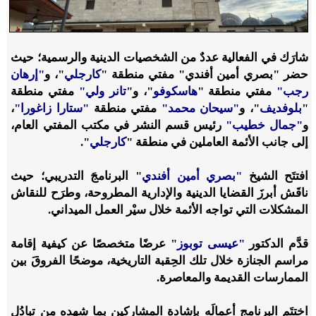
شارَك في الفعالية عددٌ من الشخصيات الدينية والرسمية؛ حيث
حضر "بصري أمين أفندي" مفتي منطقة "
كارجلي
"، و
"إرهان
رجب"
مفتي منطقة "
هاسكوفو
"، و"
تانر ولي"
مفتي منطقة
"
بلوفديف
"، و
"سيحان محمد"
مفتي منطقة
"ستارا زاغورا"
،
و
"جمال خطيب"
رئيس قسم النشر في مكتب المفتي العام،
إلى جانب الأئمة العاملين في منطقة "
كارجلي
".
افتتَح الشيخ
"بصري أمين أفندي
" البرنامجَ التدريبي؛ حيث
ناقَش أبرزَ القضايا الدينية والإدارية المطروحة، وطرَح للنقاش
المشكلات التي تواجه الأئمة خلال سيْر العمل الميداني.
قدَّم الدكتور
"عيسى توبوز
" عرضًا متخصصًا عن كيفية إقامة
مراسم الجنازة خلال تلك الحِقبة التاريخية، موضحًا الفروقَ بين
الممارسات القديمة والمعاصرة.
اختتَم البرنامج أعمالَه بإشادة المشاركين بما شهِده مِن تبادُلٍ