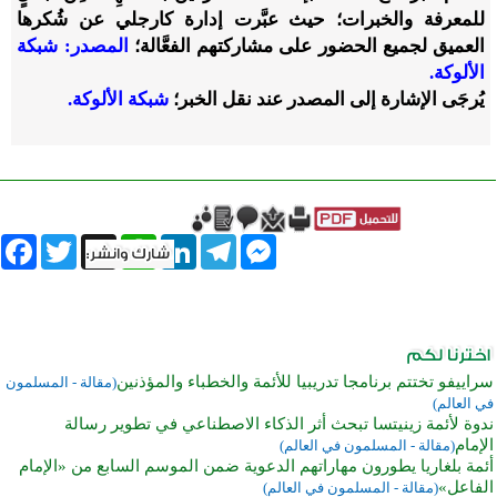
للمعرفة والخبرات؛ حيث عبَّرت إدارة كارجلي عن شُكرها
العميق لجميع الحضور على مشاركتهم الفعَّالة؛
المصدر: شبكة
الألوكة.
يُرجَى الإشارة إلى المصدر عند نقل الخبر؛
شبكة الألوكة.
book
Twitter
WhatsApp
X
LinkedIn
Telegram
Messenger
سراييفو تختتم برنامجا تدريبيا للأئمة والخطباء والمؤذنين
(مقالة - المسلمون
في العالم)
ندوة لأئمة زينيتسا تبحث أثر الذكاء الاصطناعي في تطوير رسالة
الإمام
(مقالة - المسلمون في العالم)
أئمة بلغاريا يطورون مهاراتهم الدعوية ضمن الموسم السابع من «الإمام
الفاعل»
(مقالة - المسلمون في العالم)