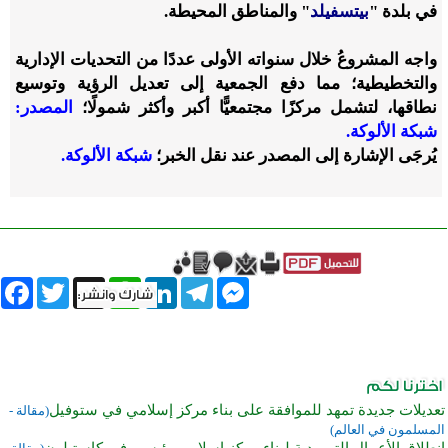
في بلدة "
بيتسفيلد
" والمناطق المحيطة.
واجه المشروعُ خلال سنواته الأولى عددًا من التحديات الإدارية
والتخطيطية؛ مما دفع الجمعية إلى تعديل الرؤية وتوسيع
نطاقها، لتشمل مركزًا مجتمعيًّا أكبر وأكثر شمولًا؛
المصدر:
شبكة الألوكة.
يُرجَى الإشارة إلى المصدر عند نقل الخبر؛
شبكة الألوكة.
book
Twitter
WhatsApp
X
LinkedIn
Telegram
Messenger
تعديلات جديدة تمهد للموافقة على بناء مركز إسلامي في ستوفيل
(مقالة -
المسلمون في العالم)