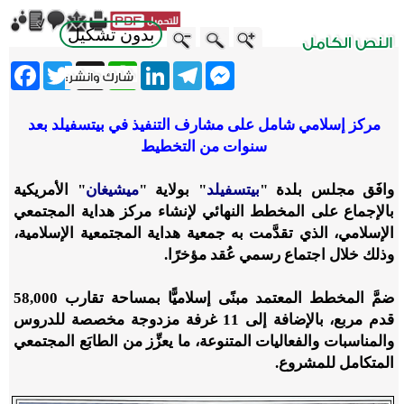
بدون تشكيل
ebook
Twitter
WhatsApp
X
LinkedIn
Telegram
Messenger
مركز إسلامي شامل على مشارف التنفيذ في بيتسفيلد بعد
سنوات من التخطيط
وافَق مجلس بلدة "
بيتسفيلد
" بولاية "
ميشيغان
" الأمريكية
بالإجماع على المخطط النهائي لإنشاء مركز هداية المجتمعي
الإسلامي، الذي تقدَّمت به جمعية هداية المجتمعية الإسلامية،
وذلك خلال اجتماع رسمي عُقد مؤخرًا.
ضمَّ المخطط المعتمد مبنًى إسلاميًّا بمساحة تقارب 58,000
قدم مربع، بالإضافة إلى 11 غرفة مزدوجة مخصصة للدروس
والمناسبات والفعاليات المتنوعة، ما يعزِّز من الطابَع المجتمعي
المتكامل للمشروع.