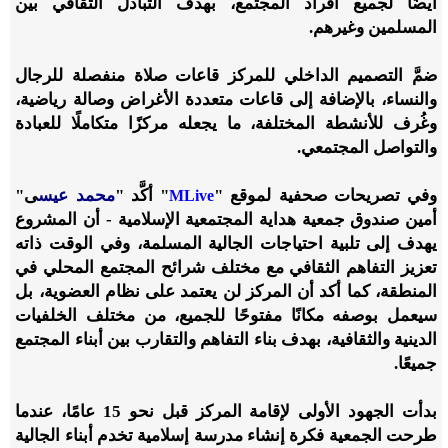
أيضًا لجميع أفراد المجتمع، بهدف التبادل الثقافي بين
المسلمين وغيرهم.
ضمَّ التصميم الداخلي للمركز قاعات صلاة منفصلة للرجال
والنساء، بالإضافة إلى قاعات متعددة الأغراض وصالة رياضية،
وغُرف للأنشطة المختلفة، ما يجعله مركزًا متكاملًا للعبادة
والتواصل المجتمعي.
وفي تصريحات صحفية لموقع "
" أكَّد "
محمد عيس
ى"
MLive
أمين صندوق جمعية هداية المجتمعية الإسلامية - أن المشروع
يهدف إلى تلبية احتياجات الجالية المسلمة، وفي الوقت ذاته
تعزيز التفاهم الثقافي مع مختلف شرائح المجتمع المحلي في
المنطقة، كما أكد أن المركز لن يعتمد على نظام العضوية، بل
سيعمل بوصفه مكانًا مفتوحًا للجميع، من مختلف الخلفيات
الدينية والثقافية، بهدف بناء التفاهم والتقارب بين أبناء المجتمع
جميعًا.
بدأت الجهود الأولى لإقامة المركز قبل نحو 15 عامًا، عندما
طرحت الجمعية فكرة إنشاء مدرسة إسلامية تخدم أبناء الجالية