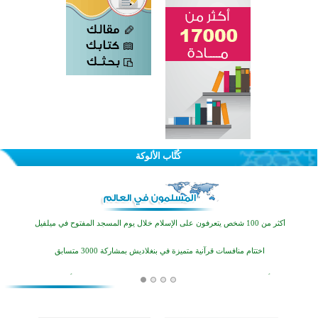
كُتَّاب الألوكة
القرآن والتربية في صدارة البرامج الصيفية للمسلمين في بينزا وساراتوف وموردوفيا هذا العام
اختتام الدورة التاسعة لمسابقة حفظ وتلاوة القرآن الكريم في أزناكاييف
أكثر من 100 شخص يتعرفون على الإسلام خلال يوم المسجد المفتوح في ميلفيل
اختتام منافسات قرآنية متميزة في بنغلاديش بمشاركة 3000 متسابق
أكثر من 400 طالب يشاركون في مسابقة المعلومات الإسلامية بأستراليا
افتتاح تاريخي لأول مسجد في بلييفليا بالجبل الأسود منذ أكثر من قرن