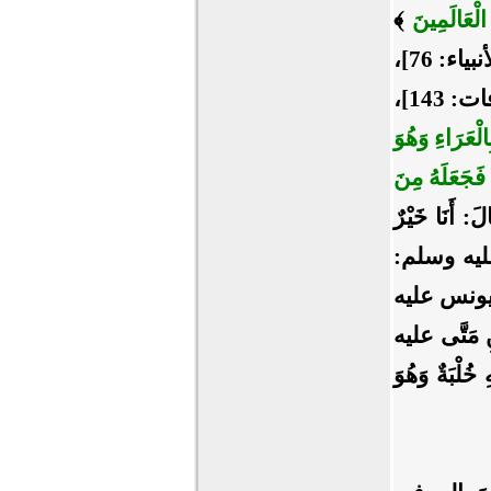
الْعَالَمِينَ
﴾
بياء: 76]
،
: 143]
،
ِالْعَرَاءِ وَهُوَ
هُ فَجَعَلَهُ مِنَ
َنَا ‌خَيْرٌ
 عليه وسلم:
جَّ يونس عليه
ِ مَتَّى عليه
ُلْبَةٌ وَهُوَ