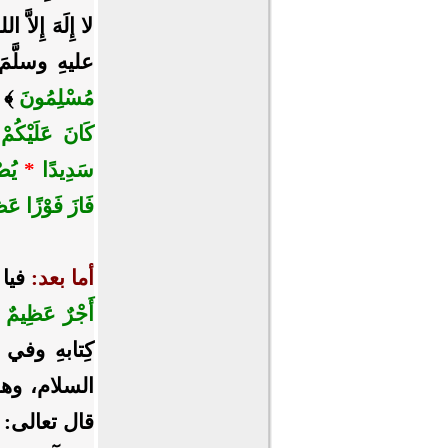
لا إِلَهَ إِلاَّ 
عليهِ وسلَّمَ
مُسْلِمُونَ
﴾
[
كَانَ عَلَيْكُمْ
سَدِيدًا
*
يُصْل
فَازَ فَوْزًا عَظ
أما بعد:
فيا أ
أَجْرٌ عَظِيمٌ
كِتابهِ وفي س
السلام، وهوَ م
قال تعالى: