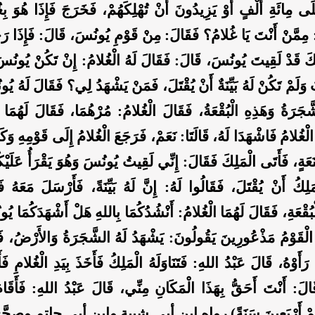
ى مِائَةِ أَلْفٍ أَوْ يَزِيدُونَ أَنْ تُهْلِكَهُمْ، فَخَرَجَ فَإِذَا هُوَ ب
: مِمَّنْ أَنْتَ يَا غُلامُ؟ فَقَالَ: مِنْ قَوْمِ يُونُسَ، قَالَ: فَإِذَا رَجَ
نَّكَ قَدْ لَقِيتَ يُونُسَ، قَالَ: فَقَالَ لَهُ الْغُلامُ: إِنْ تَكُنْ يُونُسَ 
 وَلَمْ تَكُنْ لَهُ بَيِّنَةٌ أَنْ يُقْتَلَ، فَمَنْ يَشْهَدُ لِي؟ فَقَالَ لَهُ ي
َجَرَةُ وَهَذِهِ الْبُقْعَةُ، فَقَالَ الْغُلامُ: مُرْهُمَا، فَقَالَ لَهُمَا
ْغُلامُ فَاشْهَدَا لَهُ، قَالَتَا: نَعَمْ، فَرَجَعَ الْغُلامُ إِلَى قَوْمِهِ وَكَا
ةٍ، فَأَتَى الْمَلِكَ فَقَالَ: إِنِّي لَقِيتُ يُونُسَ وَهُوَ يَقْرَأُ عَلَيْ
مَلِكُ أَنْ يُقْتَلَ، فَقَالُوا لَهُ: إِنَّ لَهُ بَيِّنَةً، فَأَرْسَلَ مَعَهُ فَ
بُقْعَةِ، فَقَالَ لَهُمَا الْغُلامُ: أَنْشُدُكُمَا بِاللهِ هَلْ أَشْهَدَكُمَا يُ
الْقَوْمُ مَذْعُورِينَ يَقُولُونَ: يَشْهَدُ لَهُ الشَّجَرَةُ وَالأَرْضُ، فَأَ
ا رَأَوْهُ، قَالَ عَبْدُ اللهِ: فَتَنَاوَلَهُ الْمَلِكُ فَأَخَذَ بِيَدِ الْغُلامِ
الَ: أَنْتَ أَحَقُّ بِهَذَا الْمَكَانِ مِنِّي، قَالَ عَبْدُ اللهِ: فَأَقَام
رَهُمْ أَرْبَعِينَ سَنَةً) رواه ابن أبي شيبة وابن أبي حاتم وصحَّح