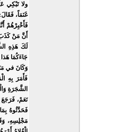
ولا تَبْكِي عَلَ
غَنَمَاً، فَقَالَ
فَأَخْبِرْهُمْ أَ
أَنَّ مَنْ كَذَبَ
لَكَ هَذِهِ الشّ
جَاءَكُمَا هَذا ال
وَكَانَ في مَنَعَ
فَأَمَرَ بِهِ الْ
الشَّجَرَةِ وَالْ
نَعَمْ، فَرَجَعَ 
فَحَدَّثُوهُ بِمَ
مَجْلِسِهِ، وَقَ
الْغُلامُ أَمْ