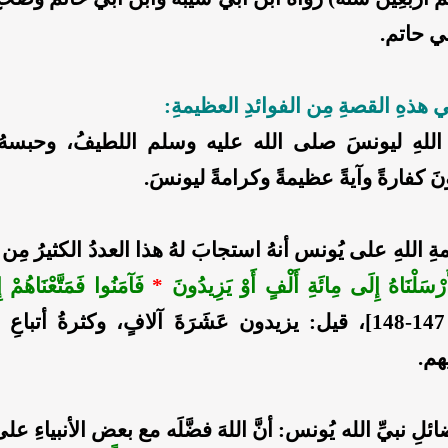
بي حاتم.
ي هذهِ القصةِ مِن الفوائدِ العظيمةِ:
اللهِ ليونسَ صلى الله عليه وسلم اللطيفُ، وحبسه
َ كفارةً وآيةً عظيمةً وكرامةً ليونسَ.
ِ اللهِ على يُونس أنهُ استجابَ لهُ هذا العددُ الكثيرُ مِن
َرْسَلْنَاهُ إِلَى مِائَةِ أَلْفٍ أَوْ يَزِيدُونَ
*
فَآمَنُوا فَمَتَّعْنَاهُمْ
، قيل: يزيدون عَشَرَةَ آلافٍ، وكثرةُ أتباعِ ال
هم.
لِ نبيِّ الله يُونس: أنَّ اللهَ فضَّلَه مع بعض الأنبياءِ على