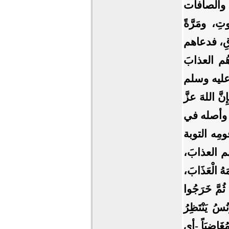
س والصافات
ِ، ومَرَّةً
راقِ، فدعاهم
َهُم العذابَ
 عليه وسلم
 اللهَ عزَّ
بة وأصله في
ومِه التوبة
هم العذابَ،
 الْعَذَابَ،
ا، ثُمَّ خَرَجُوا
ُسُ يَنْتَظِرُ
 مُغَاضِبَاً -أي