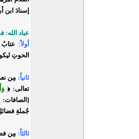
إسنادَ ابن أ
عباد الله: ف
أولاً:
عتابُ 
الحوتِ ليكون
ثانياً:
مِن نعمة
تعالى:
﴿
وَأ
[الصافات: 147-148]
جُملةِ فضائلِ
ثالثاً:
مِن فضائ