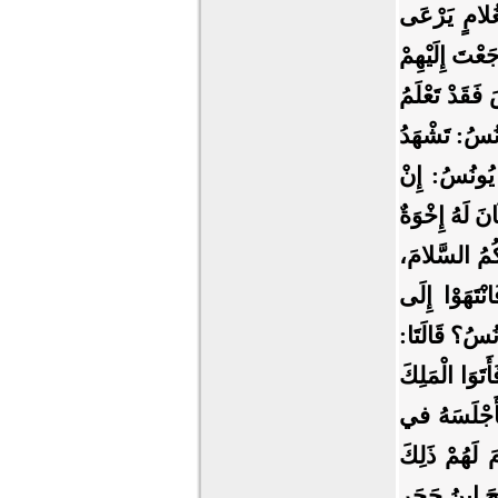
ِغُلامٍ يَرْعَى
عْتَ إِلَيْهِمْ
فَقَدْ تَعْلَمُ
ُونُسُ: تَشْهَدُ
 يُونُسُ: إِنْ
نَ لَهُ إِخْوَةٌ
كُمُ السَّلامَ،
انْتَهَوْا إِلَى
ونُسُ؟ قَالَتَا:
تَوَا الْمَلِكَ
 فَأَجْلَسَهُ في
َ لَهُمْ ذَلِكَ
َ ابنُ حَجَرٍ