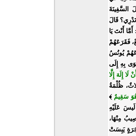
 ‌السَّفِينَةَ
 نَدْرِي؟ قَالَ
َمَّا أَنْتَ يَا
عْ، فَقَرَعَهُمْ
عَهُمْ يُونُسُ
ْوَى بِهِ إِلَى
َا إِلَهَ إِلَّا
ثٌ، ظُلْمَةُ
َهُوَ سَقِيمٌ
﴾
َيسَ عَلَيْهِ
صِيبُ مِنْهَا،
َرَةٍ يَبِسَتْ