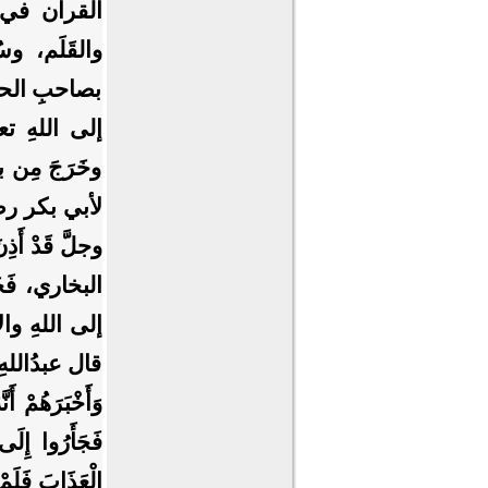
القرآن في س
والقَلَم، وسُ
بصاحبِ الحوتِ
إلى اللهِ تعال
وخَرَجَ مِن 
لأبي بكر رضي 
وجلَّ قَدْ ‌أ
البخاري، فَخَ
إلى اللهِ وا
قال عبدُاللهِ 
وَأَخْبَرَهُمْ أَنّ
فَجَأَرُوا إِلَ
الْعَذَابَ فَلَمْ 