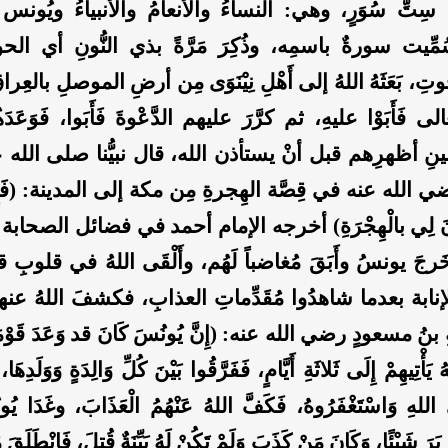
ِتِّ سُوَرٍ، وهي: النساءُ والأنعامُ والأنبياءُ ويُون
مِّيت سورةٌ باسمِه، وذُكِرَ مَرَّةً بذي النُّونِ أي الحوت
، بَعَثَهُ اللهُ إلى أَهْلِ نِيْنَوَى مِن أرضِ الموصلِ بالعِ
ى فَأَبَوْا عليهِ، ثم كرَّرَ عليهم الدَّعْوةَ فَأَبَوا، فَوَعَد
بينِ أظهرِهم قبل أنْ يستأذن الله، قال نبيُّنا صلى الله
الله عنه في قِصَّة الهِجرةِ مِن مكة إلى المدينة: (فَإِنَّ
َذِنَ ‌لِي ‌بالْهِجْرَةِ) أخرجه الإمام أحمد في فضائل الصحا
رجَ يونسُ وأَبَقَ مُغاضباً لَهُم، وأَلْقَى اللهُ في قلوبِ ق
لإنابة بعدما شاهدُوا مُقَدِّماتِ العذابِ، فكشفَ اللهُ عن
بنُ مسعودٍ رضي الله عنه: (إِنَّ يُونُسَ كَانَ قد وَعَدَ قَوْمَهُ
َهُ يَأْتِيهِمْ إِلَى ثَلاثَةِ أَيَّامٍ، فَفَرَّقُوا بَيْنَ كُلِّ وَالِدَةٍ وَوَلَدِهَ
ى اللهِ وَاسْتَغْفَرُوهُ، فَكَفَّ اللهُ عَنْهُمُ الْعَذَابَ، وغَدَا يُون
يَرَ شَيْئًا، وَكَانَ مَنْ كَذَبَ وَلَمْ تَكُنْ لَهُ بَيِّنَةٌ قُتِلَ، فَانْطَلَقَ