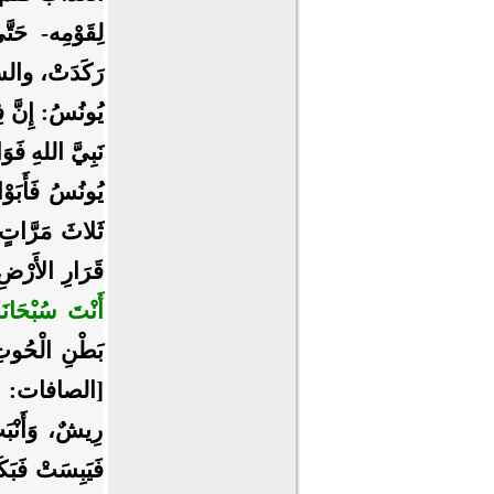
لِقَوْمِه- حَتّ
‌رَكَدَتْ، والسُّ
يُونُسُ: إِنَّ فِي
نَبِيَّ اللهِ فَو
يُونُسُ فَأَبَوْ
ثَلاثَ مَرَّاتٍ ف
قَرَارِ الأَرْض
أَنْتَ سُبْحَان
بَطْنِ الْحُوتِ،
[الصافات: 145]،
رِيشٌ، وَأَنْبَ
فَيَبِسَتْ فَبَك