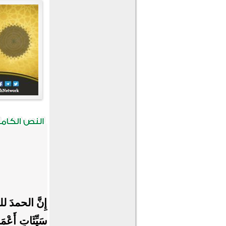
إِنَّ الحمدَ للهِ
سَيِّئَاتِ أَعْمَ