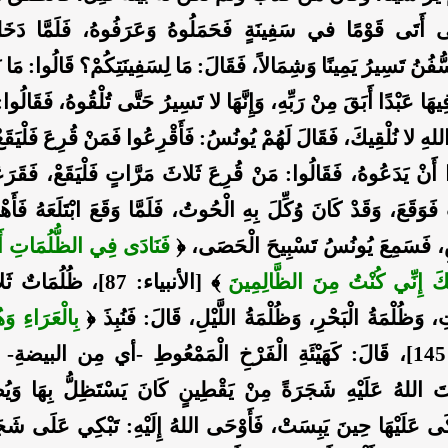
َى أَتَى قَوْمًا في سَفِينَةٍ فَحَمَلُوهُ وَعَرَفُوهُ، فَلَمَّا ‌دَخَلَ
فُنُ تَسِيرُ يَمِينًا وَشِمَالاً، فَقَالَ: مَا لِسَفِينَتِكُمْ؟ قَالُوا: مَا
هَا عَبْدًا أَبَقَ مِنْ رَبِّهِ، وَإِنَّهَا لا تَسِيرُ حَتَّى تُلْقُوهُ، فَقَالُوا: أ
َاللهِ لا نُلْقِيكَ، فَقَالَ لَهُمْ يُونُسُ: فَأَقْرِعُوا فَمَنْ قُرِعَ فَلْيَقَ
ا أَنْ يَدَعُوهُ، فَقَالُوا: مَنْ قُرِعَ ثَلاثَ مَرَّاتٍ فَلْيَقَعْ، فَقَرَ
َوَقَعَ، وَقَدْ كَانَ وُكِّلَ بِهِ الْحُوتُ، فَلَمَّا وَقَعَ ابْتَلَعَهُ فَأَه
ِ، فَسَمِعَ يُونُسُ تَسْبِيحَ الْحَصَى،
﴿
فَنَادَى فِي الظُّلُمَاتِ أَنْ ل
َكَ إِنِّي كُنْتُ مِنَ الظَّالِمِينَ
﴾
[الأنبياء: 87]،
ظُلُمَاتٌ ثَلا
 وَظُلْمَةُ الْبَحْرِ، وَظُلْمَةُ اللَّيْلِ، قَالَ: فَنُبِذَ
﴿
بِالْعَرَاءِ و
قَالَ: كَهَيْئَةِ الْفَرْخِ الْمَمْعُوطِ -أي مِن البيضةِ- ل
تَ اللهُ عَلَيْهِ شَجَرَةً مِنْ يَقْطِينٍ كَانَ يَسْتَظِلُّ بِهَا وَيُ
َى عَلَيْهَا حِينَ يَبِسَتْ، فَأَوْحَى اللهُ إِلَيْهِ: تَبْكِي عَلَى شَج