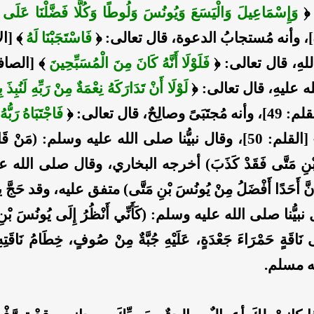
﴿
وَإِسْمَاعِيلَ وَالْيَسَعَ وَيُونُسَ وَلُوطًا وَكُلًّا فَضَّلْنَا عَلَى 
، وأنه مُستجابُ الدعوة، قال تعالى:
﴿
فَاسْتَجَبْنَا لَهُ
﴾
[الأن
 للهِ، قال تعالى:
﴿
فَلَوْلَا أَنَّهُ كَانَ مِنَ الْمُسَبِّحِينَ
﴾
[الصافات
لله عليهِ، قال تعالى:
﴿
لَوْلَا أَنْ تَدَارَكَهُ نِعْمَةٌ مِنْ رَبِّهِ لَنُبِذَ ب
لم: 49]
، وأنه مُجتَبَىً وصالِحٌ، قال تعالى:
﴿
فَاجْتَبَاهُ رَبُّ
[القلم: 50]
، وقال نبيُّنا صلى الله عليه وسلم: (مَنْ قَالَ: أ
َ بْنِ مَتَّى فَقَدْ كَذَبَ) أخرجه البخاري، وقال صلى الله
ِنَّ أَحَدًا ‌أَفْضَلُ ‌مِنْ ‌يُونُسَ بْنِ مَتَّى) متفق عليه، وقد حَ
يُّنا صلى الله عليه وسلم: (كَأَنِّي ‌أَنْظُرُ ‌إِلَى ‌يُونُسَ بْن
قَةٍ حَمْرَاءَ جَعْدَةٍ، عَلَيْهِ جُبَّةٌ مِنْ صُوفٍ، خِطَامُ نَاقَتِهِ خ
رجه مسلم.