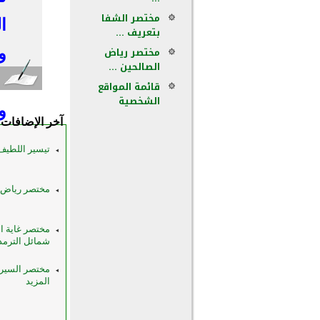
مختصر الشفا
ا
بتعريف ...
مختصر رياض
و
الصالحين ...
ت
قائمة المواقع
الشخصية
و
آخر الإضافات
تيسير اللطيف
مختصر رياض الصالحين ل
مختصر غاية 
شمائل الترمذي (PDF) أ. د. أحم
المزيد