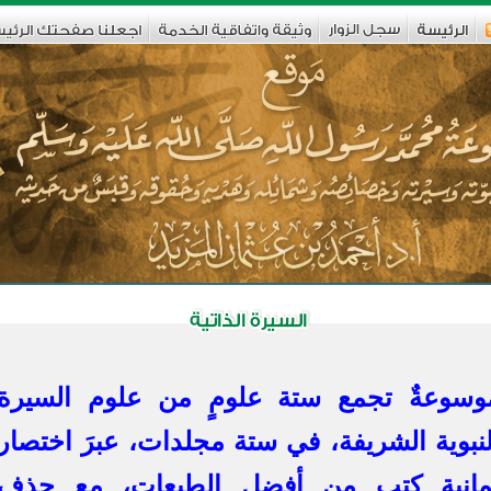
وسوعةٌ تجمع ستة علومٍ من علوم السيرة
لنبوية الشريفة، في ستة مجلدات، عبرَ اختصار
مانية كتب من أفضل الطبعات، مع حذفِ