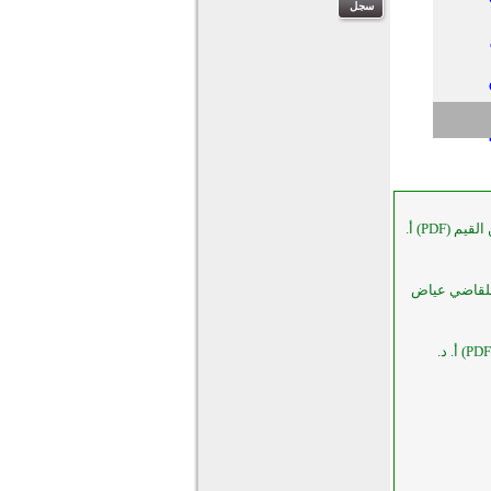
مختصر زاد المعاد في هدي خير العباد لابن القيم (PDF) أ.
للقاضي عياض
مختصر دلائل النبوة لأبي نعيم الأصبهاني (PDF) أ. د.