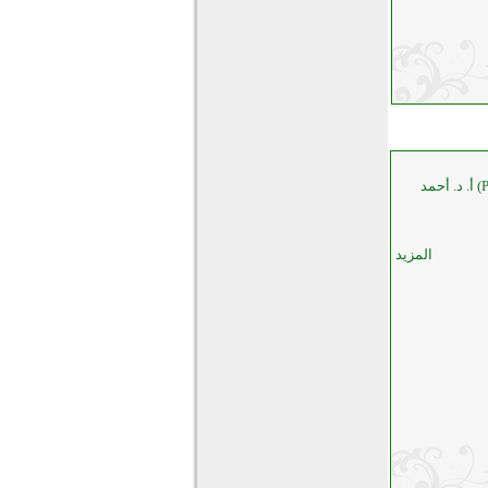
مختصر السيرة النبوية لابن هشام (PDF) أ. د. أحمد
المزيد