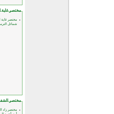
مختصر غاية 
مختصر غاية 
شمائل الترمذي (PDF) أ. د. أح
مختصر الشفا
أ. د. أحمد الم