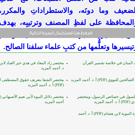
لضعيف وما دونَه، والاستطراداتِ والمكرر،
المحافظة على لفظِ المصنف وترتيبِه، بهدف
قريب سيرةِ النبي صلى الله عليه وسلم
تيسيرها وتعلُّمها من كتبِ علماء سلفنا الصالح.
 المنان في خلاصة تفسير القرآن
د. أحمد المزيد
لنووي (PDF) أ. د. أحمد المزيد
مختصر الشفا بتعريف حقوق المصطفى 
(PDF) أ. د. أحمد المزيد
السول في خصائص الرسول، ومختصر
د المزيد
أحمد المزيد
مختصر السيرة النبوية لابن هشام (PDF) أ. د. أحمد