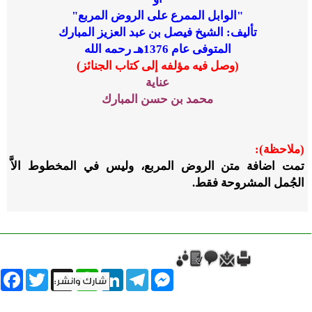
"الوابل الممرع على الروض المربع"
تأليف: الشيخ فيصل بن عبد العزيز المبارك
المتوفى عام 1376هـ رحمه الله
(وصل فيه مؤلفه إلى كتاب الجنائز)
عناية
محمد بن حسن المبارك
(ملاحظة):
تمت اضافة متن الروض المربع، وليس في المخطوط الاَّ
الجُمل المشروحة فقط
.
book
Twitter
WhatsApp
X
LinkedIn
Telegram
Messenger