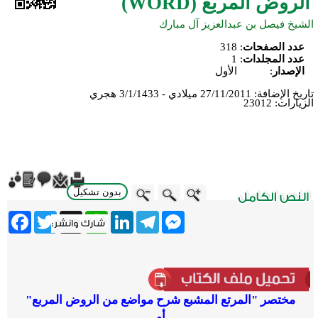
الروض المربع (WORD)
الشيخ فيصل بن عبدالعزيز آل مبارك
عدد الصفحات
:
318
عدد المجلدات
:
1
الإصدار
:
الأول
تاريخ الإضافة:
27/11/2011 ميلادي - 3/1/1433 هجري
الزيارات:
23012
بدون تشكيل
ebook
Twitter
WhatsApp
X
LinkedIn
Telegram
Messenger
مختصر
"المرتع المشبع شرح مواضع من الروض المربع"
أو