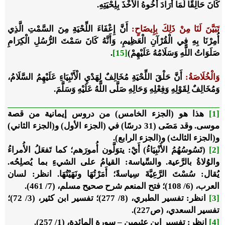
كَانَ حَالِقًا لَمَا أَرَادَ أَخُوهُ الْأَخْذَ بِلِحْيَتِهِ.
تَبَيَّنَ لَنَا مِنْ ذَلِكَ بِإِيضَاحٍ:
أَنَّ إِعْفَاءَ اللِّحْيَةِ مِنَ السَّمْتِ الَّذِي
أُمِرْنَا بِهِ فِي الْقُرْآنِ الْعَظِيمِ، وَأَنَّهُ كَانَ سَمْتَ الرُّسُلِ الْكِرَامِ
صَلَوَاتُ اللَّهِ وَسَلَامُهُ عَلَيْهِمْ)
[15]
.
وَالْخُلَاصَةُ:
أَنَّ حَلْقَ اللِّحْيَةِ مُخَالِفٌ لِهَدْيِ الْأَنْبِيَاءِ عَلَيْهِمُ السَّلَامُ،
وَمُخَالِفٌ لِقَوْلِهِ وَفِعْلِهِ وَحَالِهِ صَلَّى اللَّهُ عَلَيْهِ وَسَلَّمَ.
[1]
هذا هو
(الجزء الخامس)
من دروس إيمانية من قصة
موسى. وقد مَضَى
(31 درسًا)
في
(الجزء الأول)
و(الجزء الثاني)
و(الجزء الثالث) و(الجزء الرابع).
[2]
(
تَسُوسُهُمُ الأَنْبِيَاءُ
) أَيْ: يتوَلَّون أُمورَهم؛ كما تَفعَلُ الأُمراءُ
والوُلاةُ بالرَّعية. والسِّياسة: القيامُ على الشيءِ بما يُصلِحُه.
يُقال: سُسْتَ الرَّعِيَّةَ سِياسةً؛ أَمَرْتُهَا ونَهَيْتُهَا. انظر: لسان
العرب، (6/ 108)؛ فتح المنعم شرح صحيح مسلم، (7/ 461).
[3]
انظر: تفسير الطبري، (8/ 277)؛ تفسير ابن كثير، (3/ 72)؛
تفسير السعدي، (ص227).
[4]
انظر: تفسير ابن عثيمين – سورة المائدة، (1/ 257).