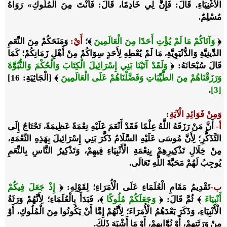
الْأَغْنِيَاءِ. قَالَ: فَإِنَّ لِي خَادِمًا، قَالَ: فَأَنْتَ مِنَ الْمُلُوكِ» رَوَاهُ
مُسْلِمٌ.
﴿
وَآتَاكُمْ مَا لَمْ يُؤْتِ أَحَدًا مِنَ الْعَالَمِينَ
﴾؛
أَيْ
:
وَمَنَحَكُمْ مِنَ النِّعَمِ
الدِّينِيَّةِ وَالدُّنْيَوِيَّةِ، مَا لَمْ يُعْطِهِ لِأَحَدٍ سِوَاكُمْ مِنْ أَهْلِ زَمَانِكُمْ؛ كَمَا
قَالَ سُبْحَانَهُ: ﴿
وَلَقَدْ آتَيْنَا بَنِي إِسْرَائِيلَ الْكِتَابَ وَالْحُكْمَ وَالنُّبُوَّةَ
وَرَزَقْنَاهُمْ مِنَ الطَّيِّبَاتِ وَفَضَّلْنَاهُمْ عَلَى الْعَالَمِينَ
﴾ [الْجَاثِيَةِ: 16]
.
[3]
وَمِنْ فَوَائِدِ الْآيَةِ
:
أ-
أَنَّ مَنْ رَزَقَهُ اللَّهُ عِلْمًا فَقَدْ أَنْعَمَ عَلَيْهِ نِعْمَةً عَظِيمَةً، تَحْتَاجُ إِلَى
التَّذَكُّرِ؛ لِأَنَّ مُوسَى عَلَيْهِ السَّلَامُ ذَكَّرَ بَنِي إِسْرَائِيلَ بِهَذِهِ النِّعْمَةِ،
مِنْ خِلَالِ تَذْكِيرِهِمْ بِنِعْمَةِ الْأَنْبِيَاءِ فِيهِمْ، وَتَذْكِيرُ النَّاسِ بِالنِّعَمِ
يُوجِبُ لَهُمْ مَحَبَّةَ اللَّهِ تَعَالَى.
ب-
تَقْدِيمُ مَقَامِ الْعُلَمَاءِ عَلَى الْأُمَرَاءِ؛ لِقَوْلِهِ: ﴿
إِذْ جَعَلَ فِيكُمْ
أَنْبِيَاءَ
﴾ ثُمَّ قَالَ: ﴿
وَجَعَلَكُمْ مُلُوكًا
﴾، فَبَدَأَ بِالْعُلَمَاءِ؛ لِأَنَّهُمْ وَرَثَةُ
الْأَنْبِيَاءِ، وَذَكَرَ بَعْدَهُمُ الْأُمَرَاءَ؛ لِأَنَّهُمْ إِمَّا أَنْ
يَكُونُوا مِنَ الْمُلُوكِ، أَوْ
مِنْ وَرَثَتِهِمْ، أَوْ نُوَّابِهِمْ، أَوْ مَا أَشْبَهَ ذَلِكَ.