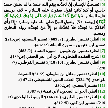
[5]
يُستحبُّ للإنسان إنْ يُحدِّث بِنِعَمِ الله عليه؛ ما لم يخشَ حسدَ
حاسدٍ، أو كيدَ كائدٍ؛ لقول يعقوبَ عليه السلام – لابنِه يوسفَ
عليه السلام: ﴿
يَا بُنَيَّ لَا تَقْصُصْ رُؤْيَاكَ عَلَى إِخْوَتِكَ فَيَكِيدُوا لَكَ
كَيْدًا
﴾ [يوسف: 5]، ولقولِ النبيِّ صلى الله عليه وسلم: «
إِذَا رَأَى
أَحَدُكُمْ مَا يُحِبُّ؛ فَلاَ يُحَدِّثْ بِهِ إِلاَّ مَنْ يُحِبُّ
» رواه البخاري
ومسلم.
[6]
انظر: تفسير الطبري، (7/ 689)؛ تفسير السعدي، (ص215)؛
تفسير ابن عثيمين – سورة النساء، (2/ 482).
[7]
انظر: تفسير ابن عثيمين – سورة النساء، (2/ 483).
[8]
شرح العقيدة الطحاوية، لابن أبي العز الحنفي (ص189).
[9]
انظر: تفسير الطبري، (10/ 418)؛ تفسير القرطبي، (7/
278).
[10]
انظر: تفسير مقاتل بن سليمان، (2/ 61)؛ البسيط،
للواحدي (9/ 334)؛ العذب النمير، للشنقيطي (4/ 147).
[11]
تفسير السعدي، (ص302).
[12]
انظر: الجواب الصحيح، لابن تيمية (6/ 387).
[13]
انظر: تفسير الطبري، (16/ 146)؛ الوسيط، للواحدي (3/
219)؛ تفسير ابن كثير، (5/ 312).