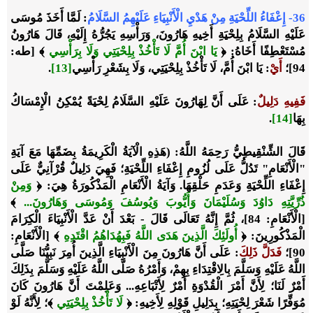
36- إِعْفَاءُ اللِّحْيَةِ مِنْ هَدْيِ الْأَنْبِيَاءِ عَلَيْهِمُ السَّلَامُ
: لَمَّا أَخَذَ مُوسَى
عَلَيْهِ السَّلَامُ بِلِحْيَةِ أَخِيهِ هَارُونَ، وَرَأْسِهِ يَجُرُّهُ إِلَيْهِ، قَالَ هَارُونُ
مُسْتَعْطِفًا أَخَاهُ: ﴿
يَا ابْنَ أُمَّ لَا تَأْخُذْ بِلِحْيَتِي وَلَا بِرَأْسِي
﴾ [طه:
94]؛
أَيْ
: يَا ابْنَ أُمَّ، لَا تَأْخُذْ بِلِحْيَتِي، وَلَا بِشَعْرِ رَأْسِي
[13]
.
فَفِيهِ دَلِيلٌ
: عَلَى أَنَّ لِهَارُونَ عَلَيْهِ السَّلَامُ لِحْيَةً يُمْكِنُ الْإِمْسَاكُ
بِهَا
[14]
.
قَالَ الشِّنْقِيطِيُّ رَحِمَهُ اللَّهُ: (هَذِهِ الْآيَةُ الْكَرِيمَةُ بِضَمِّهَا مَعَ آيَةِ
"الْأَنْعَامِ" تَدُلُّ عَلَى لُزُومِ إِعْفَاءِ اللِّحْيَةِ؛ فَهِيَ دَلِيلٌ قُرْآنِيٌّ عَلَى
إِعْفَاءِ اللِّحْيَةِ وَعَدَمِ حَلْقِهَا. وَآيَةُ الْأَنْعَامِ الْمَذْكُورَةُ هِيَ: ﴿
وَمِنْ
ذُرِّيَّتِهِ دَاوُدَ وَسُلَيْمَانَ وَأَيُّوبَ وَيُوسُفَ وَمُوسَى وَهَارُونَ...
﴾
[الْأَنْعَامِ: 84]، ثُمَّ إِنَّهُ تَعَالَى قَالَ - بَعْدَ أَنْ عَدَّ الْأَنْبِيَاءَ الْكِرَامَ
الْمَذْكُورِينَ: ﴿
أُولَئِكَ الَّذِينَ هَدَى اللَّهُ فَبِهُدَاهُمُ اقْتَدِهِ
﴾ [الْأَنْعَامِ:
90]؛
فَدَلَّ ذَلِكَ
: عَلَى أَنَّ هَارُونَ مِنَ الْأَنْبِيَاءِ الَّذِينَ أُمِرَ نَبِيُّنَا صَلَّى
اللَّهُ عَلَيْهِ وَسَلَّمَ بِالِاقْتِدَاءِ بِهِمْ، وَأَمْرُهُ صَلَّى اللَّهُ عَلَيْهِ وَسَلَّمَ بِذَلِكَ
أَمْرٌ لَنَا؛ لِأَنَّ أَمْرَ الْقُدْوَةِ أَمْرٌ لِأَتْبَاعِهِ... وَعَلِمْتَ أَنَّ هَارُونَ كَانَ
مُوَفِّرًا شَعْرَ لِحْيَتِهِ؛ بِدَلِيلِ قَوْلِهِ لِأَخِيهِ: ﴿
لَا تَأْخُذْ بِلِحْيَتِي
﴾؛ لِأَنَّهُ لَوْ