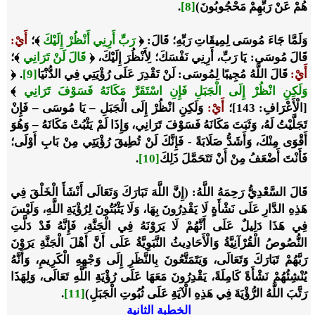
هُمْ عَنْ رَبِّهِمْ مَحْجُوبُونَ)
[8]
.
وَلَمَّا جَاءَ مُوسَى لِمِيقَاتِ رَبِّهِ؛ قَالَ: ﴿
رَبِّ أَرِنِي أَنْظُرْ إِلَيْكَ
﴾
؛
أَيْ
:
قَالَ مُوسَى: يَا رَبِّ، أَرِنِي نَفْسَكَ؛ لِأَنْظُرَ إِلَيْكَ، ﴿
قَالَ لَنْ تَرَانِي
﴾؛
أَيْ
:
قَالَ اللَّهُ مُجِيبًا لِمُوسَى: لَنْ تَقْدِرَ عَلَى رُؤْيَتِي فِي الدُّنْيَا
[9]
. ﴿
وَلَكِنِ انْظُرْ إِلَى الْجَبَلِ فَإِنِ اسْتَقَرَّ مَكَانَهُ فَسَوْفَ تَرَانِي
﴾
[الْأَعْرَافِ: 143]؛
أَيْ
:
وَلَكِنِ انْظُرْ إِلَى الْجَبَلِ – يَا مُوسَى – فَإِنْ
تَجَلَّيْتُ لَهُ، وَثَبَتَ مَكَانَهُ فَسَوْفَ تَرَانِي، وَإِذَا لَمْ يَثْبُتْ مَكَانَهُ – وَهُوَ
أَقْوَى مِنْكَ، وَأَشَدُّ صَلَابَةً - فَإِنَّكَ لَنْ تُطِيقَ رُؤْيَتِي مِنْ بَابِ أَوْلَى؛
فَأَنْتَ أَضْعَفُ مِنْ أَنْ تَتَحَمَّلَ ذَلِكَ
[10]
.
قَالَ السَّعْدِيُّ رَحِمَهُ اللَّهُ: (إِنَّ اللَّهَ تَبَارَكَ وَتَعَالَى أَنْشَأَ الْخَلْقَ فِي
هَذِهِ الدَّارِ عَلَى نَشْأَةٍ لَا يَقْدِرُونَ بِهَا، وَلَا يَثْبُتُونَ لِرُؤْيَةِ اللَّهِ، وَلَيْسَ
فِي هَذَا دَلِيلٌ عَلَى أَنَّهُمْ لَا يَرَوْنَهُ فِي الْجَنَّةِ، فَإِنَّهُ قَدْ دَلَّتِ
النُّصُوصُ الْقُرْآنِيَّةُ وَالْأَحَادِيثُ النَّبَوِيَّةُ عَلَى أَنَّ أَهْلَ الْجَنَّةِ يَرَوْنَ
رَبَّهُمْ تَبَارَكَ وَتَعَالَى، وَيَتَمَتَّعُونَ بِالنَّظَرِ إِلَى وَجْهِهِ الْكَرِيمِ، وَأَنَّهُ
يُنْشِئُهُمْ نَشْأَةً كَامِلَةً، يَقْدِرُونَ مَعَهَا عَلَى رُؤْيَةِ اللَّهِ تَعَالَى، وَلِهَذَا
رَتَّبَ اللَّهُ الرُّؤْيَةَ فِي هَذِهِ الْآيَةِ عَلَى ثُبُوتِ الْجَبَلِ)
[11]
.
الخطبة الثانية