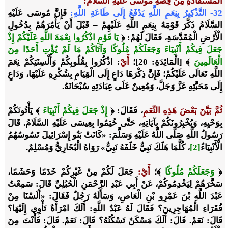
الْمُسْتَفَادَةِ مِنْ قِصَّةِ مُوسَى عَلَيْهِ السَّلَامُ
:
32- التَّذْكِيرُ بِنِعَمِ اللَّهِ يَدْفَعُ إِلَى طَاعَةِ اللَّهِ:
فَإِنَّ مُوسَى عَلَيْهِ
السَّلَامُ ذَكَّرَ قَوْمَهُ بِنِعَمِ اللَّهِ عَلَيْهِمْ – قَبْلَ أَنْ يَأْمُرَهُمْ بِدُخُولِ
الْأَرْضِ الْمُقَدَّسَةِ، فَقَالَ لَهُمْ: ﴿
يَا قَوْمِ اذْكُرُوا نِعْمَةَ اللَّهِ عَلَيْكُمْ إِذْ
جَعَلَ فِيكُمْ أَنْبِيَاءَ وَجَعَلَكُمْ مُلُوكًا وَآتَاكُمْ مَا لَمْ يُؤْتِ أَحَدًا مِنَ
الْعَالَمِينَ
﴾ [الْمَائِدَةِ: 20]؛
أَيْ
: اذْكُرُوا بِقُلُوبِكُمْ وَأَلْسِنَتِكُمْ نِعَمَ
اللَّهِ تَعَالَى عَلَيْكُمْ؛ فَإِنَّ ذِكْرَهَا دَاعٍ إِلَى الْقِيَامِ بِشُكْرِهِ عَلَيْهَا، وَدَاعٍ
إِلَى مَحَبَّتِهِ عَزَّ وَجَلَّ، وَمُعِينٌ عَلَى عِبَادَتِهِ سُبْحَانَهُ.
ثُمَّ بَيَّنَ بَعْضَ هَذِهِ النِّعَمِ
، فَقَالَ: ﴿
إِذْ جَعَلَ فِيكُمْ أَنْبِيَاءَ
﴾ يَأْتُونَكُمْ
بِوَحْيِهِ، وَيُخْبِرُونَكُمْ بِآيَاتِهِ، حَتَّى خُتِمُوا بِعِيسَى عَلَيْهِ السَّلَامُ. قَالَ
رَسُولُ اللَّهِ صَلَّى اللَّهُ عَلَيْهِ وَسَلَّمَ: «
كَانَتْ بَنُو إِسْرَائِيلَ تَسُوسُهُمُ
الْأَنْبِيَاءُ
[2]
، كُلَّمَا هَلَكَ نَبِيٌّ خَلَفَهُ نَبِيٌّ
» رَوَاهُ الْبُخَارِيُّ وَمُسْلِمٌ.
﴿
وَجَعَلَكُمْ مُلُوكًا
﴾؛
أَيْ
:
جَعَلَ لَكُمْ مِنْ غَيْرِكُمْ خَدَمًا وَحَشَمًا،
سَخَّرَهُمْ لِيَخْدِمُوكُمْ، عَنْ أَبِي عَبْدِ الرَّحْمَنِ الْحُبُلِيِّ قَالَ: سَمِعْتُ
عَبْدَ اللَّهِ بْنَ عَمْرِو بْنِ الْعَاصِ، وَسَأَلَهُ رَجُلٌ فَقَالَ: «أَلَسْنَا مِنْ
فُقَرَاءِ الْمُهَاجِرِينَ؟ فَقَالَ لَهُ عَبْدُ اللَّهِ: أَلَكَ امْرَأَةٌ تَأْوِي إِلَيْهَا؟
قَالَ: نَعَمْ. قَالَ: أَلَكَ مَسْكَنٌ تَسْكُنُهُ؟ قَالَ: نَعَمْ. قَالَ: فَأَنْتَ مِنَ