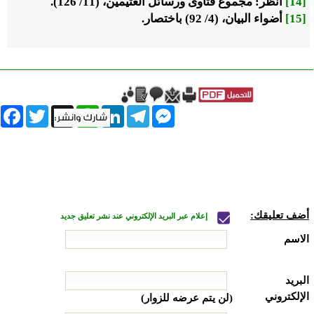
[14]
انظر: مجموع فتاوى ورسائل العثيمين، (11/ 126).
[15]
أضواء البيان، (4/ 92) باختصار.
book
Twitter
WhatsApp
X
LinkedIn
Telegram
Messenger
أضف تعليقك:
إعلام عبر البريد الإلكتروني عند نشر تعليق جديد
الاسم
البريد
الإلكتروني
(لن يتم عرضه للزوار)