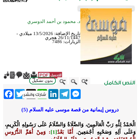
د. محمود بن أحمد الدوسري
تاريخ الإضافة:
13/5/2026 ميلادي -
26/11/1447 هجري
الزيارات:
7486
بدون تشكيل
ebook
Twitter
WhatsApp
X
LinkedIn
Telegram
Messenger
دروس إيمانية من قصة موسى عليه السلام (5)
الْحَمْدُ لِلَّهِ رَبِّ الْعَالَمِينَ، وَالصَّلَاةُ وَالسَّلَامُ عَلَى رَسُولِهِ الْكَرِيمِ،
وَعَلَى آلِهِ وَصَحْبِهِ أَجْمَعِينَ.
أَمَّا بَعْدُ
[1]
:
وَمِنْ أَهَمِّ الدُّرُوسِ