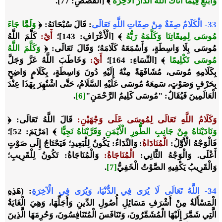
وَابْتَغِ فِيمَا آتَاكَ اللَّهُ الدَّارَ الْآخِرَةَ
﴾ [الْقَصَصِ: 77].
33- الْكَلَامُ صِفَةٌ مِنْ صِفَاتِ اللَّهِ تَعَالَى
: قَالَ سُبْحَانَهُ: ﴿
وَلَمَّا جَاءَ
مُوسَى لِمِيقَاتِنَا وَكَلَّمَهُ رَبُّهُ
﴾ [الْأَعْرَافِ: 143]؛
أَيْ
:
كَلَّمَ اللَّهُ
مُوسَى بِلَا وَاسِطَةٍ، وَأَسْمَعَهُ كَلَامَهُ؛ وَقَالَ تَعَالَى: ﴿
وَكَلَّمَ اللَّهُ
مُوسَى تَكْلِيمًا
﴾ [النِّسَاءِ: 164]؛
أَيْ
:
وَخَاطَبَ اللَّهُ عَزَّ وَجَلَّ
بِكَلَامِهِ مُوسَى، مُشَافَهَةً مِنْهُ إِلَيْهِ دُونَ وَاسِطَةٍ، بِكَلَامٍ وَاضِحٍ
بِحَرْفٍ وَصَوْتٍ، سَمِعَهُ مُوسَى عَلَيْهِ السَّلَامُ، حَتَّى اشْتُهِرَ بِهَذَا عِنْدَ
الْعَالَمِينَ فَيُقَالُ: "مُوسَى كَلِيمُ الرَّحْمَنِ"
[6]
.
وَكَلَامُ اللَّهِ تَعَالَى لِمُوسَى عَلَى وَجْهَيْنِ
:
قَالَ اللَّهُ تَعَالَى: ﴿
وَنَادَيْنَاهُ مِنْ جَانِبِ الطُّورِ الْأَيْمَنِ وَقَرَّبْنَاهُ نَجِيًّا
﴾ [مَرْيَمَ: 52]؛
فَالْوَجْهُ الْأَوَّلُ:
الْمُنَادَاةُ
: وَالنِّدَاءُ: يَكُونُ لِلْبَعِيدِ؛ فَيَحْتَاجُ إِلَى صَوْتٍ
أَعْلَى. وَالْوَجْهُ الثَّانِي:
الْمُنَاجَاةُ
:
وَالْمُنَاجَاةُ: تَكُونُ لِلْقَرِيبِ؛
وَالْقَرِيبُ يَكْفِيهِ الصَّوْتُ الْخَفِيُّ
[7]
.
34- اللَّهُ تَعَالَى لَا يُرَى فِي الدُّنْيَا، وَيُرَى فِي الْآخِرَةِ
: (هَذِهِ
الْمَسْأَلَةُ مِنْ أَشْرَفِ مَسَائِلِ أُصُولِ الدِّينِ وَأَجَلِّهَا، وَهِيَ الْغَايَةُ
الَّتِي شَمَّرَ إِلَيْهَا الْمُشَمِّرُونَ، وَتَنَافَسَ الْمُتَنَافِسُونَ، وَحُرِمَهَا الَّذِينَ