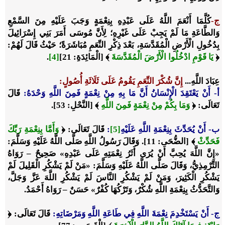
ج-
كُلَّمَا أَنْعَمَ اللَّهُ عَلَى عَبْدِهِ بِنِعْمَةٍ وَجَبَ عَلَيْهِ مِنَ السَّمْعِ
وَالطَّاعَةِ مَا لَمْ يَجِبْ عَلَى غَيْرِهِ؛ لِأَنَّ مُوسَى أَمَرَ بَنِي إِسْرَائِيلَ
بِدُخُولِ الْأَرْضِ الْمُقَدَّسَةِ، بَعْدَ ذِكْرِ النِّعَمِ مُبَاشَرَةً؛ حَيْثُ قَالَ لَهُمْ:
﴿
يَا قَوْمِ ادْخُلُوا الْأَرْضَ الْمُقَدَّسَةَ
﴾ [الْمَائِدَةِ: 21]
[4]
.
عِبَادَ اللَّهِ...
إِنَّ شُكْرَ النِّعَمِ يَقُومُ عَلَى ثَلَاثَةِ أُصُولٍ
:
أ- أَنْ يَعْتَقِدَ الْإِنْسَانُ أَنَّ مَا بِهِ مِنْ نِعْمَةٍ فَمِنَ اللَّهِ وَحْدَهُ
:
قَالَ
تَعَالَى: ﴿
وَمَا بِكُمْ مِنْ نِعْمَةٍ فَمِنَ اللَّهِ
﴾ [النَّحْلِ: 53].
ب- أَنْ يُحَدِّثَ بِنِعْمَةِ اللَّهِ عَلَيْهِ
[5]
:
قَالَ تَعَالَى: ﴿
وَأَمَّا بِنِعْمَةِ رَبِّكَ
فَحَدِّثْ
﴾ [الضُّحَى: 11]. وَقَالَ رَسُولُ اللَّهِ صَلَّى اللَّهُ عَلَيْهِ وَسَلَّمَ:
«
إِنَّ اللَّهَ يُحِبَّ أَنْ يُرَى أَثَرُ نِعْمَتِهِ عَلَى عَبْدِهِ
» صَحِيحٌ – رَوَاهُ
التِّرْمِذِيُّ، وَقَالَ صَلَّى اللَّهُ عَلَيْهِ وَسَلَّمَ: «
مَنْ لَمْ يَشْكُرِ الْقَلِيلَ لَمْ
يَشْكُرِ الْكَثِيرَ، وَمَنْ لَمْ يَشْكُرِ النَّاسَ لَمْ يَشْكُرِ اللَّهَ عَزَّ وَجَلَّ،
وَالتَّحَدُّثُ بِنِعْمَةِ اللَّهِ شُكْرٌ، وَتَرْكُهَا كُفْرٌ
» حَسَنٌ – رَوَاهُ أَحْمَدُ.
ج- أَنْ يَسْتَخْدِمَ نِعْمَةَ اللَّهِ فِي طَاعَةِ اللَّهِ وَمَرْضَاتِهِ:
قَالَ تَعَالَى: ﴿