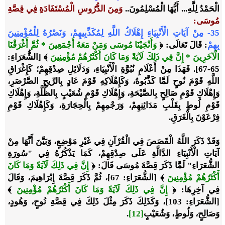
الْحَمْدُ لِلَّهِ... أَيُّهَا الْمُسْلِمُونَ..
وَمِنَ الدُّرُوسِ الْمُسْتَفَادَةِ فِي قِصَّةِ
مُوسَى
:
35-
مِنْ آيَاتِ الْأَنْبِيَاءِ إِهْلَاكُ اللَّهِ لِمُكَذِّبِيهِمْ، وَنَصْرُهُ لِلْمُؤْمِنِينَ
بِهِمْ
: قَالَ تَعَالَى: ﴿
وَأَنْجَيْنَا مُوسَى وَمَنْ مَعَهُ أَجْمَعِينَ * ثُمَّ أَغْرَقْنَا
الْآخَرِينَ * إِنَّ فِي ذَلِكَ لَآيَةً وَمَا كَانَ أَكْثَرُهُمْ مُؤْمِنِينَ
﴾ [الشُّعَرَاءِ:
65-67]. فَهَذَا مِنْ أَعْلَامِ نُبُوَّةِ الْأَنْبِيَاءِ، وَدَلَائِلِ صِدْقِهِمْ؛ كَإِغْرَاقِ
اللَّهِ قَوْمَ نُوحٍ لَمَّا كَذَّبُوهُ، وَكَإِهْلَاكِهِ قَوْمَ عَادٍ بِالرِّيحِ الصَّرْصَرِ،
وَإِهْلَاكِ قَوْمِ صَالِحٍ بِالصَّيْحَةِ، وَإِهْلَاكِ قَوْمِ شُعَيْبٍ بِالظُّلَّةِ، وَإِهْلَاكِ
قَوْمِ لُوطٍ بِقَلْبِ مَدَائِنِهِمْ، وَرَجْمِهِمْ بِالْحِجَارَةِ، وَكَإِهْلَاكِ قَوْمِ
فِرْعَوْنَ بِالْغَرَقِ.
وَقَدْ ذَكَرَ اللَّهُ الْقَصَصَ فِي الْقُرْآنِ فِي غَيْرِ مَوْضِعٍ، وَبَيَّنَ أَنَّهَا مِنْ
آيَاتِ الْأَنْبِيَاءِ الدَّالَّةِ عَلَى صِدْقِهِمْ، كَمَا يَذْكُرُهُ فِي "سُورَةِ
الشُّعَرَاءِ" لَمَّا ذَكَرَ قِصَّةَ مُوسَى قَالَ: ﴿
إِنَّ فِي ذَلِكَ لَآيَةً وَمَا كَانَ
أَكْثَرُهُمْ مُؤْمِنِينَ
﴾ [الشُّعَرَاءِ: 67]، ثُمَّ ذَكَرَ قِصَّةَ إِبْرَاهِيمَ، وَقَالَ
فِي آخِرِهَا: ﴿
إِنَّ فِي ذَلِكَ لَآيَةً وَمَا كَانَ أَكْثَرُهُمْ مُؤْمِنِينَ
﴾
[الشُّعَرَاءِ: 103]، وَكَذَلِكَ ذَكَرَ مِثْلَ ذَلِكَ فِي قِصَّةِ نُوحٍ، وَهُودٍ،
وَصَالِحٍ، وَلُوطٍ، وَشُعَيْبٍ
[12]
.