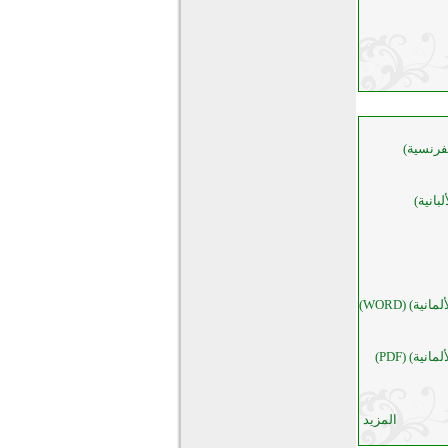
لفرنسية)
بانية)
ية) (WORD)
ية) (PDF)
المزيد