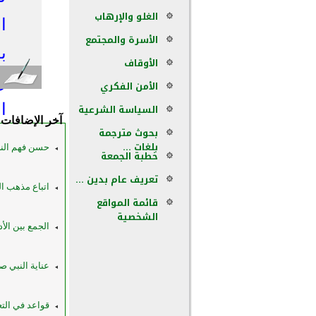
الغلو والإرهاب
ا
الأسرة والمجتمع
ب
الأوقاف
و
الأمن الفكري
ا
السياسة الشرعية
آخر الإضافات
بحوث مترجمة
م
بلغات ...
حسن فهم ال
خطبة الجمعة
تعريف عام بدين ...
اتباع مذهب ا
قائمة المواقع
الشخصية
الجمع بين الأد
عناية النبي ص
قواعد في التع