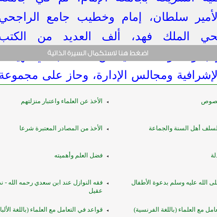
لأمير سلطان، إمام وخطيب جامع الراجحي
حي الملك فهد، ألف العديد من الكتب
البحوث، وتقلد العديد من المناصب في الهيئات
لإشرافية ومجالس الإدارة، وحاز على مجموعة
ن الجوائز العلمية.
نصوص
الأخذ عن العلماء واعتبار منزلتهم
لسلف أهل السنة والجماعة
الأخذ من المصادر المعتبرة شرعا
لة
فضل العلم وأهميته
لى الله عليه وسلم بدعوة الأطفال
فقه النوازل عند ابن سعدي رحمه الله - ن
عقيل
امل مع العلماء (باللغة الفرنسية)
قواعد في التعامل مع العلماء (باللغة الألبان