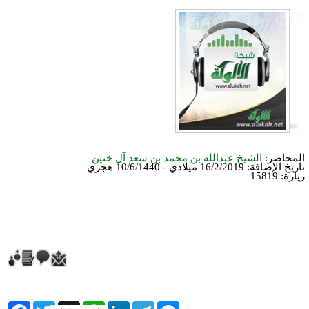
المحاضر:
الشيخ عبدالله بن محمد بن سعد آل خنين
تاريخ الإضافة:
16/2/2019 ميلادي - 10/6/1440 هجري
زيارة: 15819
ebook
Twitter
WhatsApp
X
LinkedIn
Telegram
Messenger