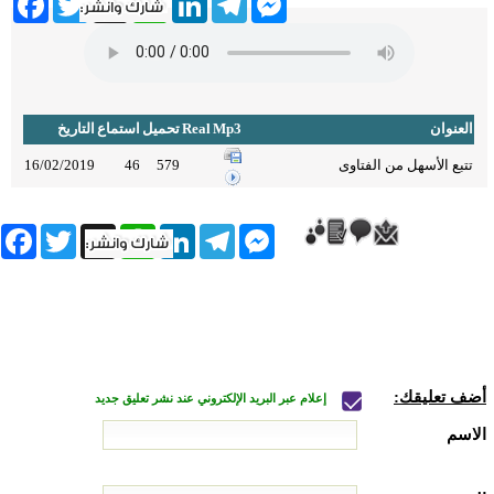
العنوان
Mp3
Real
تحميل
استماع
التاريخ
تتبع الأسهل من الفتاوى
579
46
16/02/2019
book
Twitter
WhatsApp
X
LinkedIn
Telegram
Messenger
أضف تعليقك:
إعلام عبر البريد الإلكتروني عند نشر تعليق جديد
الاسم