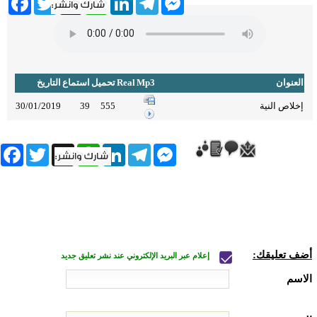
العنوان
Mp3
Real
تحميل
استماع
التاريخ
إخلاص النية
555
39
30/01/2019
book
Twitter
WhatsApp
X
LinkedIn
Telegram
Messenger
أضف تعليقك:
إعلام عبر البريد الإلكتروني عند نشر تعليق جديد
الاسم