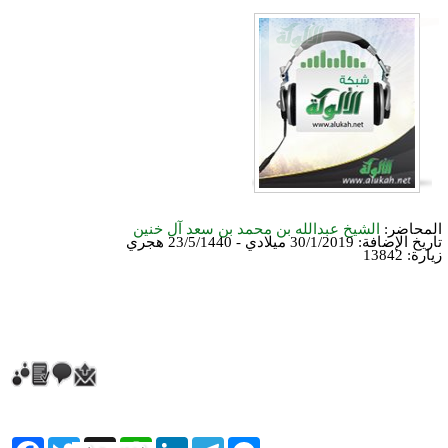
المحاضر:
الشيخ عبدالله بن محمد بن سعد آل خنين
تاريخ الإضافة:
30/1/2019 ميلادي - 23/5/1440 هجري
زيارة: 13842
ebook
Twitter
WhatsApp
X
LinkedIn
Telegram
Messenger