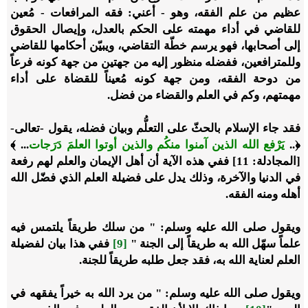
عظيم من علم الفقه، وهو - أعني: فقه المرافعات - مُعين
للقاضي في أداء مهمته على الحكم بالعدل، وإيصال الحقوق
إلى أصحابها، فهو يرسم خطّة التقاضي، ويبيّن أحكامها للقاضي
وللمترافعين، ففضله منظور إليه من جهتين من جهة كونه فرعاً
من دوحة الفقه، ومن جهة كونه مُعيناً للقضاة على أداء
مهمتهم، وكم في العلم والقضاء من فضل.
فقد جاء الإسلام بالحثّ على التعلُّم وبيان فضله، يقول -تعالى-
﴿..
يَرْفع الله الذين آمنوا منكُم والذين أوتوا العلمَ دَرَجات
... ﴾
[المجادلة: 11] ففي هذه الآية أن أهل الإيمان والعلم لهم رفعة
في الدنيا والآخرة، وذلك يدل على فضيلة العلم الذي فضّل الله
أهله ومنه الفقه.
ويقول صلى الله عليه وسلم: " من سلك طريقاً يلتمس فيه
علماً سهّل الله به طريقاً إلى الجنة "
[9]
ففي هذا بيان لفضيلة
العلم لعناية الله به، فقد جعل طلبه طريقاً للجنة.
ويقول صلى الله عليه وسلم: " من يرد الله به خيراً يفقهه في