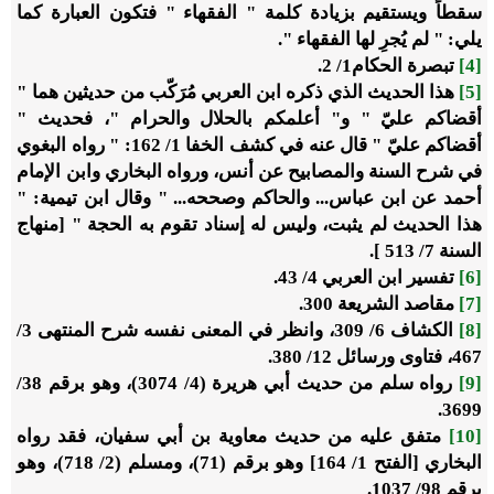
سقطاً ويستقيم بزيادة كلمة " الفقهاء " فتكون العبارة كما
يلي: " لم يُجرِ لها الفقهاء ".
[4]
تبصرة الحكام1/ 2.
[5]
هذا الحديث الذي ذكره ابن العربي مُرَكّب من حديثين هما "
أقضاكم عليّ " و" أعلمكم بالحلال والحرام "، فحديث "
أقضاكم عليّ " قال عنه في كشف الخفا 1/ 162: " رواه البغوي
في شرح السنة والمصابيح عن أنس، ورواه البخاري وابن الإمام
أحمد عن ابن عباس... والحاكم وصححه... " وقال ابن تيمية: "
هذا الحديث لم يثبت، وليس له إسناد تقوم به الحجة " [منهاج
السنة 7/ 513 ].
[6]
تفسير ابن العربي 4/ 43.
[7]
مقاصد الشريعة 300.
[8]
الكشاف 6/ 309، وانظر في المعنى نفسه شرح المنتهى 3/
467، فتاوى ورسائل 12/ 380.
[9]
رواه سلم من حديث أبي هريرة (4/ 3074)، وهو برقم 38/
3699.
[10]
متفق عليه من حديث معاوية بن أبي سفيان، فقد رواه
البخاري [الفتح 1/ 164] وهو برقم (71)، ومسلم (2/ 718)، وهو
برقم 98/ 1037.