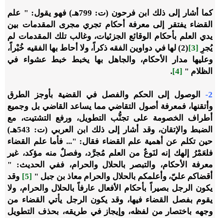
كما أشار إلى ذلك ابن فرحون (ت: 799هـ) فهو يقول: " علم
القضاء يفتقر إلى معرفة أحكام تجري مجرى المقدمات بين
يدي العلم بأحكام الوقائع الجزئيات، وغالب تلك المقدمات لم
يُجرِ
[3]
(2)
لها في دواوين الفقه ذكراً، ولا أحاط بها الفقيه خُبْراً،
وعليها مدار الأحكام، والجاهل بها يخبط خبط عشواء في
الظلام "
[4]
.
2-
الوصول إلى الحكم والفصل في القضية بأوجز الطرق
وأتقنها، فمعرفة أصول التقاضي مما يساعد القاضي بل وجميع
أطراف الخصومة على تجنُّب التطويل، ورفع التشتيت، مع
الضبط والإتقان، وقد أشار إلى ذلك ابن العربي (ت: 543هـ)
حين تكلم عن أهمية علم القضاء فقال: "... فأما علم القضاء
فلعَمْرُ إلهك إنه لنَوعٌ من العلم مُجرَّد، وفصلٌ منه مؤكد، غير
معرفة الأحكام، والتبصر بالحلال والحرام، ففي الحديث: "
أقضاكم عليّ، وأعلمكم بالحلال والحرام معاذ بن جبل "
[5]
وقد
يكون الرجل بصيراً بأحكام الأفعال عارفاً بالحلال والحرام، ولا
يقوم بفصل القضاء فيها، وقد يكون الرجل يأتي القضاء من
وجهه باختصار من لفظه، وإيجاز في طريقه، بحذف التطويل