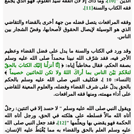
الدين "
[10]
، وما ذاك إلا لأن الفقه سيد العلوم، فهو الذي يجمع
فقه الكتاب والسنة
[11]
.
وفقه المرافعات يتصل فضله من جهة أخرى بالقضاء والتقاضي
الذي هو الوسيلة لإيصال الحقوق لأصحابها، وفضّ الشجار بين
الناس.
وقد ورد في الكتاب والسنة ما يدل على فضل القضاء وعظيم
الأجر فيه، فقد شرّف الله نبينا محمداً صلى الله عليه وسلم
بصفة الحكم، فقال مخاطباً إياه: ﴿
إنَّا أنزلْنا إليْك الكتابَ بالحقّ
لتحْكمَ بَيْنَ الناس بما أراكَ اللهُ ولا تكن للخائنين خصيماً
﴾
[النساء: 10 ]، فتكليف النبي صلى الله عليه وسلم بالحكم
بالحق يدلّ على شرف القضاء وفضله، والعلومِ المعينة للقاضي
على أداء مهمته، ومنها فقه المرافعات.
ويقول النبي صلى الله عليه وسلم " لا حسد إلا في اثنتين: رجلٌ
أتاه الله مالاً فسلطه على هلكته في الحق، ورجل أتاه الله
الحكمة فهو يقضي بها ويعلّمها "
[12]
، فقد جعل النبي صلى الله
عليه وسلم العلم بالحق والقضاء به مما يُغْبَطُ عليه الإنسان،