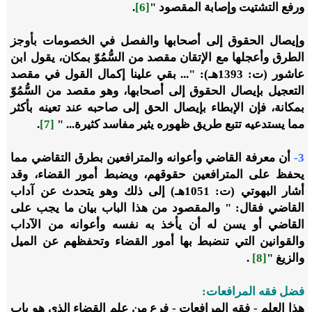
ورفع التشتيت وإصابة المقصود "
[6]
.
وإيصال الحقوق إلى أصحابها والفصل في الخصومات بأوجز
الطرق وأعجلها مع الإتقان مقصد من السُّمُوّ بمكان، يقول ابن
عاشور (ت: 1393هـ): "... بقي علينا إكمال القول في مقصد
التعجيل بإيصال الحقوق إلى أصحابها، وهو مقصد من السُّمُوّ
بمكانة، فإن الإبطاء بإيصال الحق إلى صاحبه عند تعينه بأكثر
مما يستدعيه تتبع طريق ظهوره يثير مفاسد كثيرة... "
[7]
.
3-
أن معرفة القاضي وأعوانه والمترافعين بطرق التقاضي مما
يحفظ على المترافعين حقوقهم، ويضبط أمور القضاء، وقد
أشار البهوتي (ت: 1051هـ) إلى ذلك وهو يتحدث عن آداب
القاضي فقال: " والمقصود من هذا الباب بيان ما يجب على
القاضي أو يسن له أن يأخذ به نفسه وأعوانه من الآداب
والقوانين التي تنضبط بها أمور القضاء وتحفظهم عن الميل
والزيغ "
[8]
.
فضل فقه المرافعات:
هذا العلم - فقه المرافعات - فرع من علم القضاء الذي هو باب