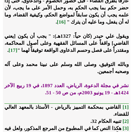
عارفاً بطرق القضاء - قبل حضور الخصوم - والدعاوى، حتى إذا
حضر حكم بما يجب الحكم به، وحمل الأمر على ما يجب، لأن
علمه يجب أن يكون سابقاً لمواضع الحكم، وكيفية القضاء، وما
له أن يفعل، وما عليه أن يترك "
[16]
.
ويقول علي حيدر (كان حياً: 1327هـ): " يجب أن يكون [يعني
القاضي] واقفاً على المسائل الفقهية وعلى أصول المحاكمة،
ومقتدراً على فصل وحسم الدعاوى الواقعة توفيقاً لهما "
[17]
.
وبالله التوفيق، وصلى الله وسلم على نبينا محمد وعلى آله
وصحبه أجمعين.
نشر في مجلة الدعوة، الرياض، العدد 1897، في 19 ربيع الآخر
1424هـ - 19 يونيو 2003م، من ص 50 - 51.
[1]
القاضي بمحكمة التمييز بالرياض - الأستاذ بالمعهد العالي
للقضاء.
[2]
تنبيه الحكام 32.
[3]
هكذا النص كما في المطبوع من المرجع المذكور، ولعل فيه