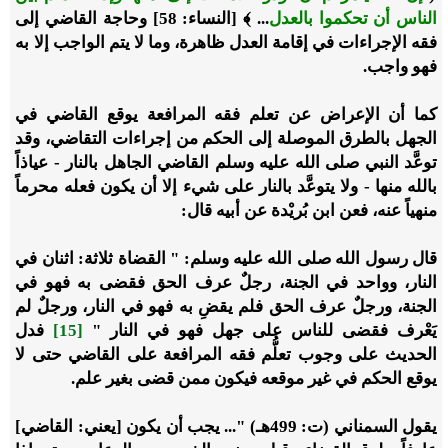
الناس أن تحكموا بالعدل
... ﴾ [النساء: 58] وحاجة القاضي إلى
فقه الإجراءات في إقامة العدل ظاهرة، وما لا يتم الواجب إلا به
فهو واجب.
كما أن الإعراض عن تعلم فقه المرافعة يوقع القاضي في
الجهل بالطرق الموصلة إلى الحكم من إجراءات التقاضي، وقد
توعَّد النبي صلى الله عليه وسلم القاضي الجاهل بالنار - عياذاً
بالله منها - ولا يتوعَّد بالنار على شيء إلا أن يكون فعله محرماً
منهياً عنه، فعن ابن بُريْدة عن أبيه قال:
قال رسول الله صلى الله عليه وسلم: " القضاة ثلاثة: اثنان في
النار، وواحد في الجنة، رجلٌ عرف الحق فقضى به فهو في
الجنة، ورجلٌ عرف الحق فلم يقضِ به فهو في النار، ورجلٌ لم
يَعْرف فقضى للناس على جهل فهو في النار "
[15]
فدل
الحديث على وجوب تعلُّم فقه المرافعة على القاضي حتى لا
يوقع الحكم في غير موقعه فيكون ممن قضى بغير علم.
يقول السمناني (ت: 499هـ) "... يجب أن يكون [يعني: القاضي]