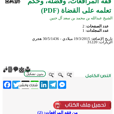
فقه المرافعات، وفضله، وحكم
تعلمه على القضاة (PDF)
الشيخ عبدالله بن محمد بن سعد آل خنين
عدد الصفحات
:
2
عدد المجلدات
:
1
تاريخ الإضافة:
19/3/2015 ميلادي - 30/5/1436 هجري
الزيارات:
31220
بدون تشكيل
ebook
Twitter
WhatsApp
X
LinkedIn
Telegram
Messenger
من فقه المرافعات: (2)