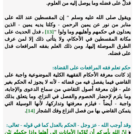
فدلَّ على فضله وما يوصل إليه من العلوم.
ويقول صلى الله عليه وسلم " إن المقسطين عند الله على
منابر من نور عن يمين الرحمن - وكلتا يديه يمين - الذين
يعدلون في حكمهم وأهليهم وما ولوا "
[13]
، فدل الحديث على
مكانة المقسطين في الأحكام، ولا يتأتى ذلك إلا لمن عرف
الطرق الموصلة إليها، ومن ذلك العلم بفقه المرافعات فدل
على فضله.
حكم تعلم فقه المرافعات على القضاة:
إذ كانت معرفة الأحكام الفقهية الكلية الموضوعية واجبة على
القاضي فيما يفصل فيه من قضائه - لأنه لا يجوز له الحكم بغير
علم - فإن معرفة أصول التقاضي من سماع الدعوى والإجابة،
وما يلزم لإحضار الخصوم والفصل في النزاع، وما يتعلق بذلك
واجبة - أيضاً - فيلزم معرفتها وتداركها، لأنها الوسيلة التي
يتمكن القاضي بها من فصل النزاع وفك الشجار
[14]
.
وقد أوجب الله - عز وجل - الحكم بالعدل كما في قوله - تعالى:
﴿
إنّ الله يأمركم أن تُؤَدّوا الأمانات إلى أهلها وإذا حكمتُم بَيْن