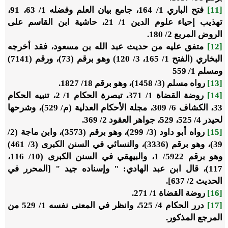
[11]
فتح الباري 1/ 164، جامع بيان العلم وفضله 1/ 63، 91،
تهذيب إحياء علوم الدين 1/ 21، حاشية ابن القاسم على
الروض المربع 2/ 180.
[12]
متفق عليه من حديث عبد الله بن مسعود، فقد أخرجه
البخاري (الفتح 1/ 165، 3/ 120) وهو برقم (73)، ورقم (7141)
ومسلم 1/ 559
[13]
رواه مسلم (3/ 1458)، وهو برقم 18/ 1827.
[14]
روضة القضاة 1/ 371، تبصرة الحكام 1/ 2، تنبيه الحكام
33، الكشاف 6/ 309، مجلة الأحكام العدلية (م/ 529)، وشرحها
لحيدر 4/ 525، 529، جواهر العقود 2/ 369.
[15]
رواه أبو داود (3/ 299)، وهو برقم (3573)، وابن ماجة (2/
39)، وهو برقم (3336)، والنسائي في السنن الكبرى (3/ 461)
وهو برقم 5922/ 1، والبيهقي في السنن الكبرى (10/ 116،
117)، قال ابن عبد الهادي: " وإسناده جيد " [المحرر في
الحديث 2/ 637].
[16]
روضة القضاة 1/ 271.
[17]
درر الحكام 4/ 525، وانظر في المعنى نفسه 1/ 529 من
المرجع المذكور.