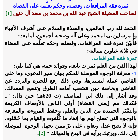
ثمرة فقه المرافعات، وفضله، وحكم تعلّمه على القضاة
لصاحب الفضيلة الشيخ عبد الله بن محمد بن سعد آل خنين
[1]
الحمد لله رب العالمين، والصلاة والسلام على أشرف الأنبياء
والمرسلين نبينا محمد وعلى آله وصحبه أجمعين، أما بعد:
فأُبَيّنُ ثمرة فقه المرافعات، وفضله، وحكم تعلّمه على القضاة
في ثلاثة عناوين متتالية:
ثمرة فقه المرافعات:
لهذا الفن من العلم ثمرات يانعة، وفوائد جمة، هي كما يلي:
1-
معرفة الوجوه الموصلة للحكم ببيان سير الدعوى، وما على
القاضي عمله لتسييرها، وفي ذلك رفع للحيرة والتردد عن
القاضي وبخاصة حين تتشعب أمامه الطرق وتتسع المسالك،
وقد أشار إلى ذلك ابن المناصف (ت 620هـ) حين قال: "..
فكذلك هم [يعني القضاة] أولى الناس بالأوصاف الكريمة
والسَّيَر الحميدة من الدين والعلم، وحفظ المروءة، والمعرفة
بالوجوه التي تصلح لهم بها إنفاذ ما كُلّفوه، والقيام بما حُمّلوه،
فإنه لا يصح عدل وتعاون على برّ ممن يجهل الوجوه الموصلة
إلى ذلك، ويرتبك برأيه في البدع والمهالك "
[2]
.