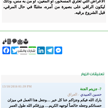
الأعراض التي تعتري المسحور، أو المعين، أو من به مس، وذلك
ليكون الراقي على بصيرة من أمره، متثبتًا في حال المرقي،
قبل الشروع برقيه.
ebook
Twitter
WhatsApp
X
LinkedIn
Telegram
Messenger
13/10/2016 01:39 PM
7- جزيتم الجنة
حسين العبيدي
- العراق
بارك الله فيكم وجزاكم عنا كل خير ....وجعل هذا العمل في ميزان
حسناتكم وجعله خالصاً لوجهه الكريم.... ورزقكم الله طول العمر