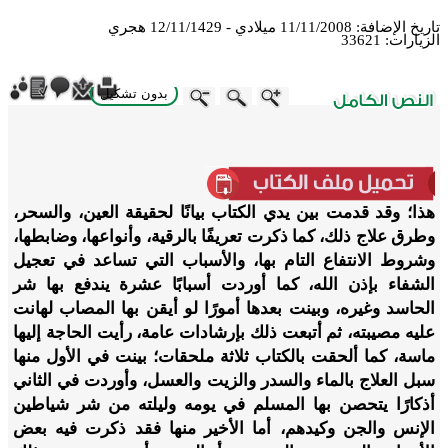
تاريخ الإضافة:
11/11/2008 ميلادي - 12/11/1429 هجري
الزيارات:
33621
بدون تشكيل
ebook
Twitter
WhatsApp
X
LinkedIn
Telegram
Messenger
هذا؛ وقد قدمت بين يدي الكتاب بيانًا لحقيقة العين، والسحر،
وطرق علاج ذلك، كما ذكرت تعريفًا بالرقية، وأنواعها، وضابطها،
وشروط الانتفاع التام بها، والأسباب التي تساعد في تعجيل
الشفاء بإذن الله، كما أوردت أسبابًا عشرة يندفع بها شر
الحاسد وغيره، وبينت بعدها أمورًا لو أيقن بها المصاب لهانت
عليه مصيبته، ثم أتبعت ذلك بإرشادات عامة، رأيت الحاجة إليها
ماسة، كما ألحقت بالكتاب ثلاثة ملحقات؛ بينت في الأول منها
سبل العلاج بالماء والسدر والزيت والعسل، وأوردت في الثاني
أذكارًا يتحصن بها المسلم في يومه وليلته من شر شياطين
الإنس والجن وكيدهم، أما الأخير منها فقد ذكرت فيه بعض