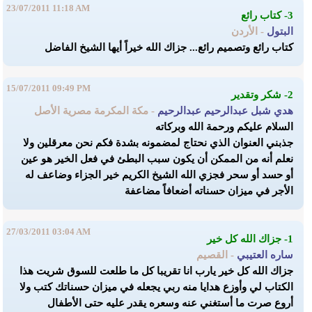
23/07/2011 11:18 AM
3- كتاب رائع
البتول
- الأردن
كتاب رائع وتصميم رائع... جزاك الله خيراً أيها الشيخ الفاضل
15/07/2011 09:49 PM
2- شكر وتقدير
هدي شبل عبدالرحيم عبدالرحيم
- مكة المكرمة مصرية الأصل
السلام عليكم ورحمة الله وبركاته
جذبني العنوان الذي نحتاج لمضمونه بشدة فكم نحن معرقلين ولا
نعلم أنه من الممكن أن يكون سبب البطئ في فعل الخير هو عين
أو حسد أو سحر فجزي الله الشيخ الكريم خير الجزاء وضاعف له
الأجر في ميزان حسناته أضعافاً مضاعفة
27/03/2011 03:04 AM
1- جزاك الله كل خير
ساره العتيبي
- القصيم
جزاك الله كل خير يارب انا تقريبا كل ما طلعت للسوق شريت هذا
الكتاب لي وأوزع هدايا منه ربي يجعله في ميزان حسناتك كتب ولا
أروع صرت ما أستغني عنه وسعره يقدر عليه حتى الأطفال