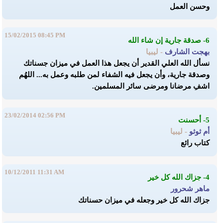
وحسن العمل
15/02/2015 08:45 PM
6- صدقة جارية إن شاء الله
بهجت الشارف
- ليبيا
نسأل الله العلي القدير أن يجعل هذا العمل في ميزان جسناتك
وصدقة جارية، وأن يجعل فيه الشفاء لمن طلبه وعمل به... اللهُم
اشفِ مرضانا ومرضى سائر المسلمين.
23/02/2014 02:56 PM
5- أحسنت
أم ثوثو
- ليبيا
كتاب رائع
10/12/2011 11:31 AM
4- جزاك الله كل خير
ماهر شحرور
جزاك الله كل خير وجعله في ميزان حسناتك