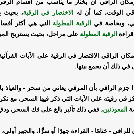
مكان الراقي أن يختار ما يناسب من أقسام الرقى ا
قي الوقت، كما أن له
الاختصار في الرقية
،
بحيث يخ
ي، وبخاصة في
الرقية المطولة
التي هي أكثر أقسام 
قراءة
الرقية المطولة
على مراحل، بحيث يستريح المري
كان الراقي الاقتصار في الرقية على الآيات القرآنية 
 في ذلك أن يجمع بينها.
 جزم الراقي بأن المرقي يعاني من سحر - والعياذ بالل
ز في رقيته على الآيات التي ذكر فيها السحر، مع تكر
ة
المعوذتين
، ففي ذلك تأثير بالغ على فك السحر، ودفع ا
للراقي - ختامًا - القراءة جهرًا أو سرًّا، والجهر أو