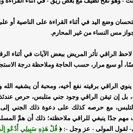
ث - وهو نفخ لطيف مع بعض ريق - في أثناء القراءة وبع
سان وضع اليد في أثناء القراءة على الناصية أو عل
از مس النساء من غير المحارم.
احظ الراقي تأثر المريض ببعض الآيات في أثناء الرقية،
ًا، أو سبع مرار، حسب الحاجة وملاحظة درجة الاستجا
نوي الراقي برقيته نفع أخيه، ومحبة أن يشفيه الله
ه، بل إن تيقن الراقي وجود جني متلبس، حرص عندئ
لتلبس، مع حرصه كذلك على دعوة ذلك الجني إلى ال
هم جدًا ينبغي للراقي ملاحظته؛ ذلك أن همَّ المسلم
- لقول المولى - عز وجل -: ﴿
قُلْ هَذِهِ سَبِيلِي أَدْعُو إِلَى