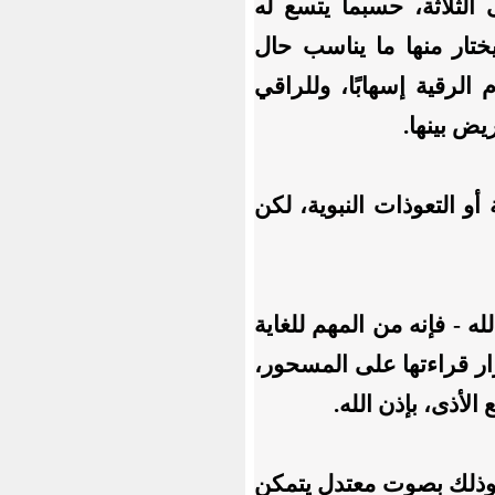
لثلاثة، حسبما يتسع له
تار منها ما يناسب حال
الرقية إسهابًا، وللراقي
ض بينها.
أو التعوذات النبوية، لكن
ه - فإنه من المهم للغاية
ار قراءتها على المسحور،
لأذى، بإذن الله.
لى، وذلك بصوت معتدل يتمكن