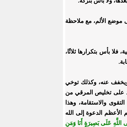
دها، ولا بأس بتركه.
ى موضع الألم، مع ملاحظة
 فلا بأس بتكرارها ثلاثًا،
بة.
 ويخفف عنه، وكذلك توخي
ذ على تخليص المرقي من
تقوى والاستقامة، وهذا
 الأعظم الدعوة إلى الله
 اللَّهِ عَلَى بَصِيرَةٍ أَنَا وَمَنِ