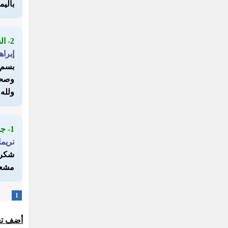
باليم
2- السلام عليكم
إبراه
بسم ا
وصحبه
ولله 
1- جزاك الله كل خير
نريم
شكرا 
مشعو
1
أضف تع