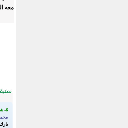
معه ال
6- شكر
محمد
بارك