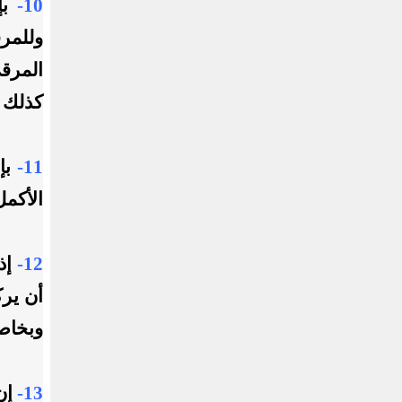
10-
بإ
وللمر
المرق
كذلك 
11-
بإم
الأكمل
12-
إذا
أن يرك
وبخاص
13-
إن 