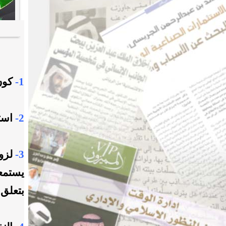
1-
كون 
2-
است
3-
لزوم
يستمعه
بتعلق 