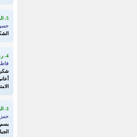
5- الرقية
حسي
الشك
4- رعاكم الله يا خير الناس
فاطم
شكرا
أعاني
الامتحانا
3- الشكر
حمزة
بسم ا
الجبا