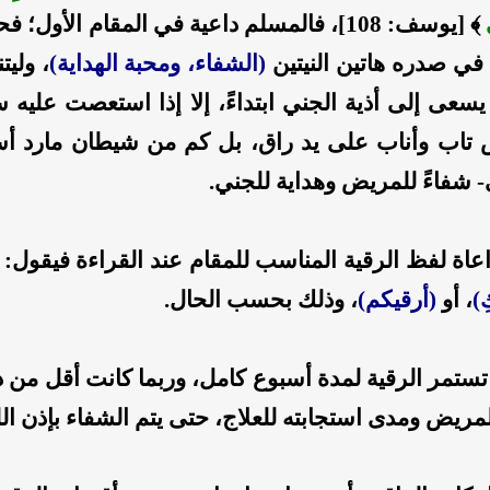
﴾ [يوسف: 108]، فالمسلم داعية في المقام الأو
في صدره هاتين النيتين
(الشفاء، ومحبة الهداية)
، وليت
يسعى إلى أذية الجني ابتداءً، إلا إذا استعصت عليه
 تاب وأناب على يد راق، بل كم من شيطان مارد أسل
- شفاءً للمريض وهداية للجني.
اة لفظ الرقية المناسب للمقام عند القراءة فيقول: (
ِ)
، أو
(أرقيكم)
، وذلك بحسب الحال.
ستمر الرقية لمدة أسبوع كامل، وربما كانت أقل من 
مريض ومدى استجابته للعلاج، حتى يتم الشفاء بإذن الل