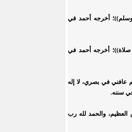
سلم))؛ أخرجه أحمد في
صلاة))؛ أخرجه أحمد في
 عافني في بصري، لا إله
في سننه.
ش العظيم، والحمد لله رب