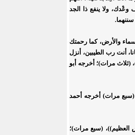
 وعْدك، ولا ينفع ذا الجد
سننهما.
سماء والأرض، كما رحمتك
ا، أنت رب الطيبين، أنزل
 (ثلاث مرات)؛ أخرجه أبو
(سبع مرات) أخرجه أحمد
ش العظيم))، (سبع مرات)؛