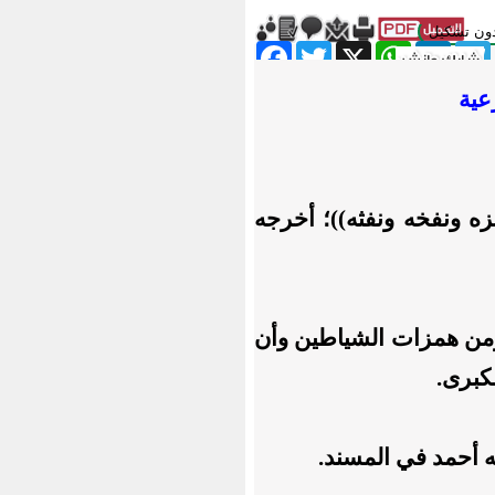
ون تشكيل
Facebook
Twitter
WhatsApp
X
LinkedIn
Telegram
Messe
عية
زه ونفخه ونفثه))؛ أخرجه
 ومن همزات الشياطين وأن
كبرى.
ه أحمد في المسند.