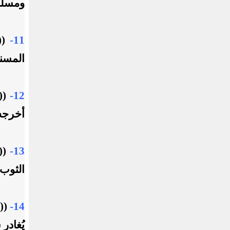
ومسلم
11-
((
المسند
12-
((ب
أخرجه 
13-
((ا
الثوب 
14-
((ا
يُغادر