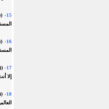
15-
((
المسند
16-
((
المسند
17-
((
إلا أن
18-
((ل
العالم