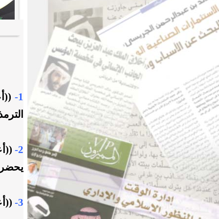
1-
((أع
الترمذ
2-
((أ
يحضرو
3-
((أع