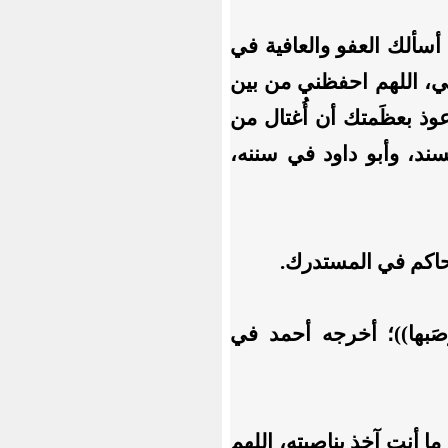
 أسألك العفو والعافية في
تي، اللهم احفظني من بين
 بعظَمتك أن أُغتال من
ند، وأبو داود في سننه،
حاكم في المستدرك.
صَبها))؛ أخرجه أحمد في
 أنت آخِذ بناصيته، اللهم