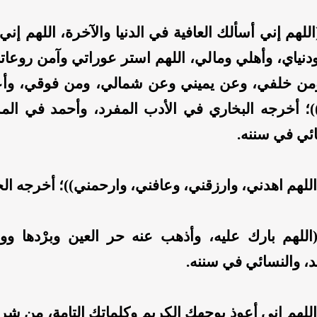
للهم إني أسألك العافية في الدنيا والآخرة، اللهم إني
دنياي، وأهلي ومالي، اللهم استر عوراتي وآمن روعا
من خلفي، وعن يميني وعن شمالي، ومن فوقي، وأعوذ
)؛ أخرجه البخاري في الأدب المفرد، وأحمد في المس
ئي في سننه.
للهم اهدني، وارزقني، وعافني، وارحمني))؛ أخرجه ال
اللهم بارك عليه، وأذهب عنه حر العين وبرْدها وو
، والنسائي في سننه.
للهم إني أعوذ بوجهك الكريم وكلماتك التامة، من شر ما