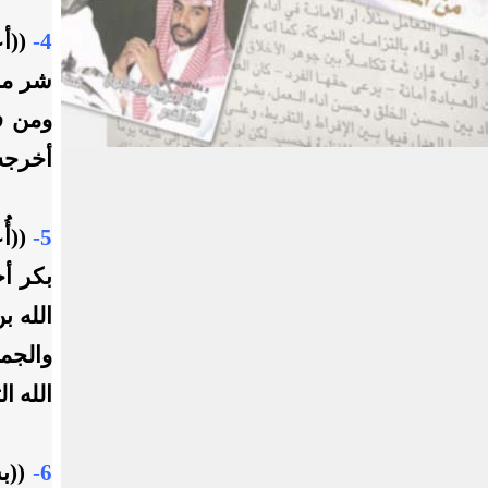
4-
((أع
شر ما 
ومن فت
أخرجه 
5-
((أُ
بكر أح
الله ب
والجم
الله ا
6-
((بس