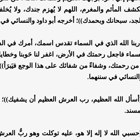
شف المأثم والمغرم، اللهم لا يُهزم جندك، ولا يُخلف
جد، سبحانك وبحمدك))؛ أخرجه أبو داود والنسائي في 
ربنا الله الذي في السماء تقدس اسمك، أمرك في ال
ماء فاجعل رحمتك في الأرض، اغفر لنا حَوبنا وخطايان
ن رحمتك، وشفاءً من شفائك على هذا الوجع فيَبرَأ))،
النسائي في سننهما.
أسأل الله العظيم، رب العرش العظيم أن يشفيك))؛ 
مسند.
حسبي الله لا إله إلا هو، عليه توكلت وهو ربُّ العر