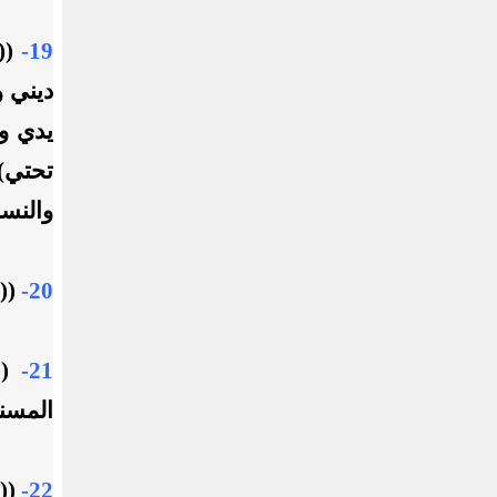
19-
((ا
ديني و
يدي و
تحتي)
والنسا
20-
((ا
21-
((
المسند
22-
((ا