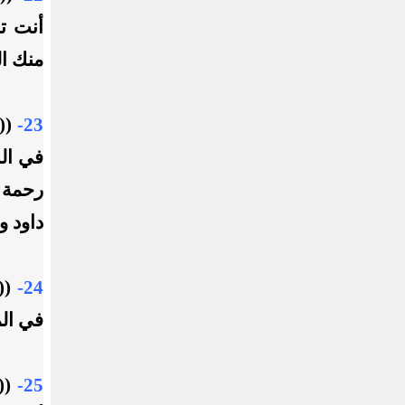
أنت تك
منك ال
23-
((
في الس
رحمة م
داود و
24-
((
في ال
25-
((