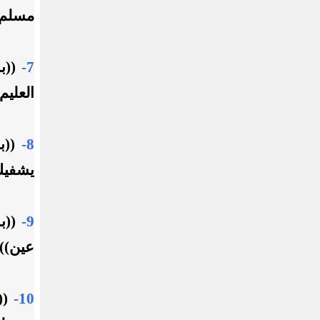
مسلم 
7-
((ب
العليم
8-
((ب
يشفيك
9-
((ب
عين))
10-
((ب