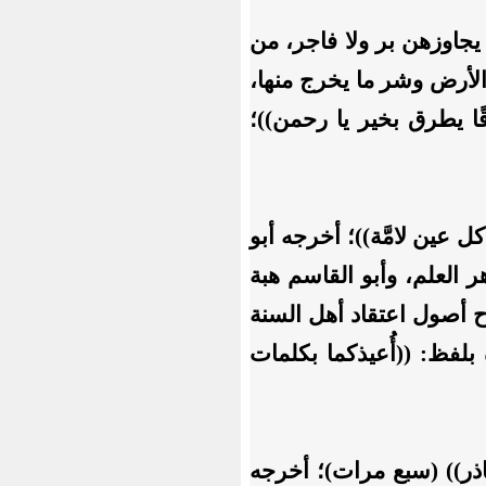
ا يجاوزهن بر ولا فاجر، من
الأرض وشر ما يخرج منها،
قًا يطرق بخير يا رحمن))؛
 عين لامَّة))؛ أخرجه أبو
 العلم، وأبو القاسم هبة
 أصول اعتقاد أهل السنة
لفظ: ((أُعيذكما بكلمات
حاذر)) (سبع مرات)؛ أخرجه