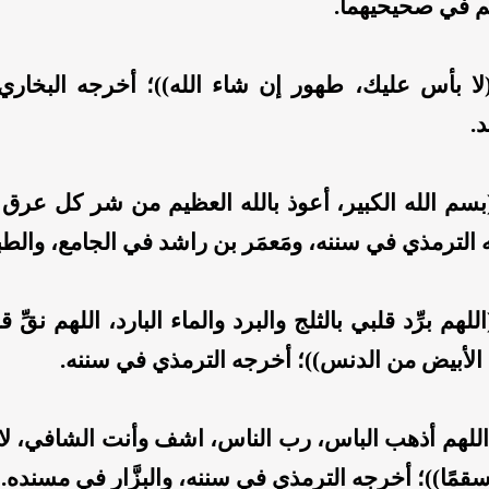
 في صحيحيهما.
لا بأس عليك، طهور إن شاء الله))؛ أخرجه البخا
.
سم الله الكبير، أعوذ بالله العظيم من شر كل عرق نع
الترمذي في سننه، ومَعمَر بن راشد في الجامع، والطب
للهم برِّد قلبي بالثلج والبرد والماء البارد، اللهم نقّ
الأبيض من الدنس))؛ أخرجه الترمذي في سننه.
للهم أذهب الباس، رب الناس، اشف وأنت الشافي، لا ش
 سقمًا))؛ أخرجه الترمذي في سننه، والبزَّار في مسنده.